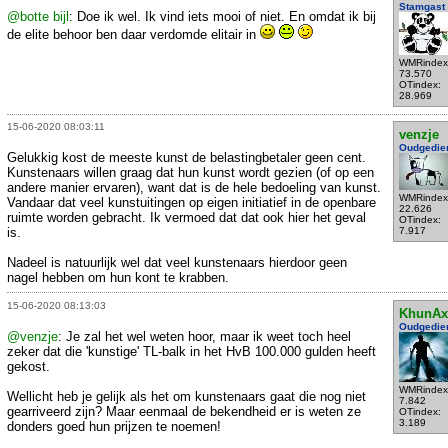
Stamgast
@botte bijl
: Doe ik wel. Ik vind iets mooi of niet. En omdat ik bij
de elite behoor ben daar verdomde elitair in
WMRindex
73.570
OTindex:
28.969
15-06-2020 08:03:11
venzje
Oudgedie
Gelukkig kost de meeste kunst de belastingbetaler geen cent.
Kunstenaars willen graag dat hun kunst wordt gezien (of op een
andere manier ervaren), want dat is de hele bedoeling van kunst.
WMRindex
Vandaar dat veel kunstuitingen op eigen initiatief in de openbare
22.626
ruimte worden gebracht. Ik vermoed dat dat ook hier het geval
OTindex:
is.
7.917
Nadeel is natuurlijk wel dat veel kunstenaars hierdoor geen
nagel hebben om hun kont te krabben.
15-06-2020 08:13:03
KhunAx
Oudgedie
@venzje
: Je zal het wel weten hoor, maar ik weet toch heel
zeker dat die 'kunstige' TL-balk in het HvB 100.000 gulden heeft
gekost.
WMRindex
Wellicht heb je gelijk als het om kunstenaars gaat die nog niet
7.842
gearriveerd zijn? Maar eenmaal de bekendheid er is weten ze
OTindex:
3.189
donders goed hun prijzen te noemen!