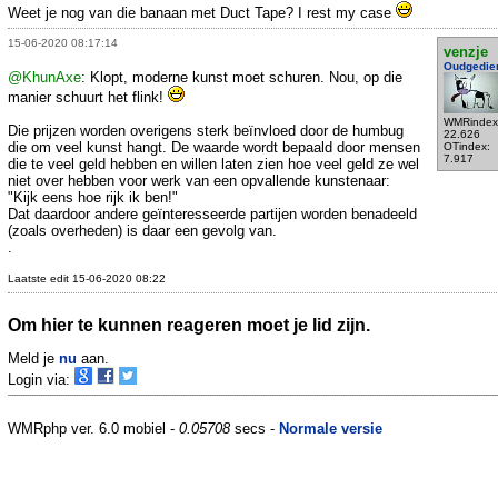
Weet je nog van die banaan met Duct Tape? I rest my case
15-06-2020 08:17:14
venzje
Oudgedie
@KhunAxe
: Klopt, moderne kunst moet schuren. Nou, op die
manier schuurt het flink!
WMRindex
Die prijzen worden overigens sterk beïnvloed door de humbug
22.626
die om veel kunst hangt. De waarde wordt bepaald door mensen
OTindex:
7.917
die te veel geld hebben en willen laten zien hoe veel geld ze wel
niet over hebben voor werk van een opvallende kunstenaar:
"Kijk eens hoe rijk ik ben!"
Dat daardoor andere geïnteresseerde partijen worden benadeeld
(zoals overheden) is daar een gevolg van.
.
Laatste edit 15-06-2020 08:22
Om hier te kunnen reageren moet je lid zijn.
Meld je
nu
aan.
Login via:
WMRphp ver. 6.0 mobiel -
0.05708
secs -
Normale versie