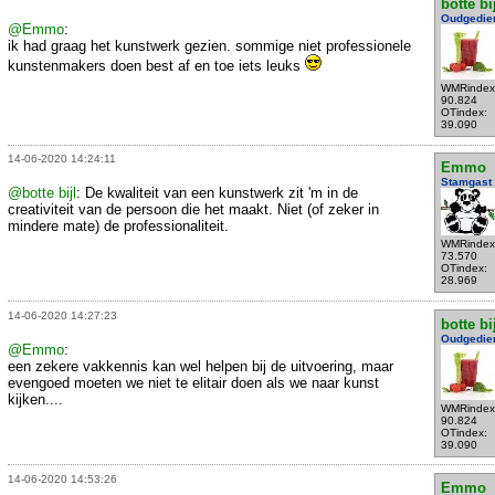
botte bi
Oudgedie
@Emmo
:
ik had graag het kunstwerk gezien. sommige niet professionele
kunstenmakers doen best af en toe iets leuks
WMRindex
90.824
OTindex:
39.090
14-06-2020 14:24:11
Emmo
Stamgast
@botte bijl
: De kwaliteit van een kunstwerk zit 'm in de
creativiteit van de persoon die het maakt. Niet (of zeker in
mindere mate) de professionaliteit.
WMRindex
73.570
OTindex:
28.969
14-06-2020 14:27:23
botte bi
Oudgedie
@Emmo
:
een zekere vakkennis kan wel helpen bij de uitvoering, maar
evengoed moeten we niet te elitair doen als we naar kunst
kijken....
WMRindex
90.824
OTindex:
39.090
14-06-2020 14:53:26
Emmo