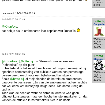
OTindex:
3.189
.
Laatste edit 14-06-2020 00:19
14-06-2020 08:15:49
botte bi
Oudgedie
@KhunAxe
:
dat heb je als je ambtenaren laat bepalen wat 'kunst' is
WMRindex
90.824
OTindex:
39.090
14-06-2020 10:59:05
Emmo
Stamgast
@KhunAxe
:
@botte bijl
: In Steenwijk was er een een
"schandaal" op dat punt:
In Nederland is het regel (geschreven of ongeschreven) dat bij
openbare aanbesteding van publieke werken een percentage
WMRindex
73.570
gereserveerd wordt voor een bijbehorend kunstwerk.
OTindex:
Zoals
@botte bijl
al stelt dienden de betrokken ambtenaren
28.969
daarover te beslissen. Één van die ambtenaren had een nichtje
dat wel eens wat kunst(on)zinnigs deed. Die dame kreeg de
opdracht.
Toen was de beer los want de dame in kwestie was geen
officieel kunstenares maar een hobby-kunstenmaakster. En dat
vonden de officiële kunstenmakers niet in de haak.