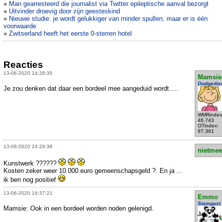
»
Man gearresteerd die journalist via Twitter epileptische aanval bezorgt
»
Uitvinder droevig door zijn geesteskind
»
Nieuwe studie: je wordt gelukkiger van minder spullen, maar er is één
voorwaarde
»
Zwitserland heeft het eerste 0-sterren hotel
Reacties
13-06-2020 14:28:35
Mamsie
Oudgedie
Je zou denken dat daar een bordeel mee aangeduid wordt.....
WMRindex
46.743
OTindex:
97.361
13-06-2020 14:29:38
nietmee
Kunstwerk ??????
Kosten zeker weer 10.000 euro gemeenschapsgeld ?. En ja ...
ik ben nog positief
13-06-2020 14:37:21
Emmo
Stamgast
Mamsie: Ook in een bordeel worden noden gelenigd.