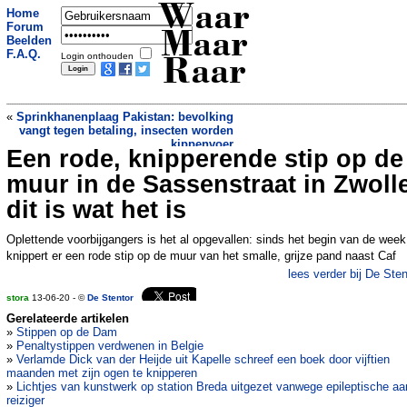
Waar
Home
Forum
Maar
Beelden
F.A.Q.
Login onthouden
Raar
«
Sprinkhanenplaag Pakistan: bevolking
vangt tegen betaling, insecten worden
kippenvoer
Een rode, knipperende stip op de
Panda aan de lijn wekt
verontwaardiging
»
muur in de Sassenstraat in Zwoll
dit is wat het is
Oplettende voorbijgangers is het al opgevallen: sinds het begin van de week
knippert er een rode stip op de muur van het smalle, grijze pand naast Caf
lees verder bij De Sten
stora
13-06-20 - ©
De Stentor
Gerelateerde artikelen
»
Stippen op de Dam
»
Penaltystippen verdwenen in Belgie
»
Verlamde Dick van der Heijde uit Kapelle schreef een boek door vijftien
maanden met zijn ogen te knipperen
»
Lichtjes van kunstwerk op station Breda uitgezet vanwege epileptische aa
reiziger