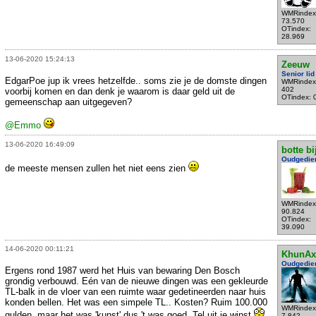
WMRindex
73.570
OTindex:
28.969
13-06-2020 15:24:13
Zeeuw
Senior lid
EdgarPoe jup ik vrees hetzelfde.. soms zie je de domste dingen
WMRindex
402
voorbij komen en dan denk je waarom is daar geld uit de
OTindex: 
gemeenschap aan uitgegeven?
@Emmo
13-06-2020 16:49:09
botte bi
Oudgedie
de meeste mensen zullen het niet eens zien
WMRindex
90.824
OTindex:
39.090
14-06-2020 00:11:21
KhunAx
Oudgedie
Ergens rond 1987 werd het Huis van bewaring Den Bosch
grondig verbouwd. Eén van de nieuwe dingen was een gekleurde
TL-balk in de vloer van een ruimte waar gedetineerden naar huis
konden bellen. Het was een simpele TL.. Kosten? Ruim 100.000
WMRindex
gulden, maar het was 'kunst' dus 't was goed. Tel uit je winst
7.842