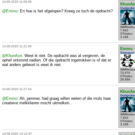
14-06-2020 11:08:59
KhunAx
Oudgedie
@Emmo
: En hoe is het afgelopen? Kreeg ze toch de opdracht?
WMRindex
7.842
OTindex:
3.189
14-06-2020 11:21:46
Emmo
Stamgast
@KhunAxe
: Weet ik niet. De opdracht was al vergeven, de
ophef ontstond nadien. Of die opdracht ingetrokken is of dat er
wat anders gebeurt is weet ik niet.
WMRindex
73.570
OTindex:
28.969
14-06-2020 11:27:04
KhunAx
Oudgedie
@Emmo
: Ah, jammer, had graag willen weten of die muts haar
creatieve melkklieren mocht uitmelken..
WMRindex
7.842
OTindex:
3.189
14-06-2020 14:12:47