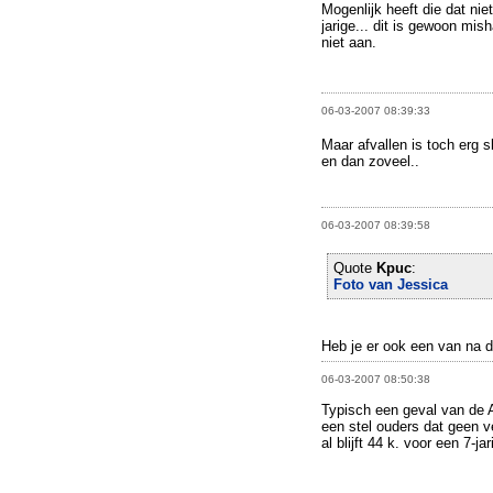
Mogenlijk heeft die dat nie
jarige... dit is gewoon mis
niet aan.
06-03-2007 08:39:33
Maar afvallen is toch erg sl
en dan zoveel..
06-03-2007 08:39:58
Quote
Kpuc
:
Foto van Jessica
Heb je er ook een van na di
06-03-2007 08:50:38
Typisch een geval van de A
een stel ouders dat geen ve
al blijft 44 k. voor een 7-j