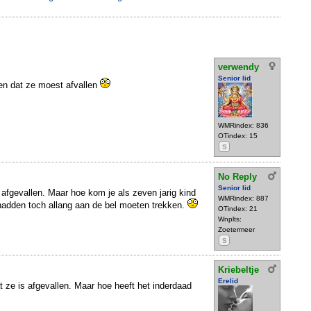
verwendy
Senior lid
ten dat ze moest afvallen
WMRindex: 836
OTindex: 15
S
No Reply
Senior lid
 afgevallen. Maar hoe kom je als zeven jarig kind
WMRindex: 887
adden toch allang aan de bel moeten trekken.
OTindex: 21
Wnplts:
Zoetermeer
S
Kriebeltje
Erelid
 ze is afgevallen. Maar hoe heeft het inderdaad