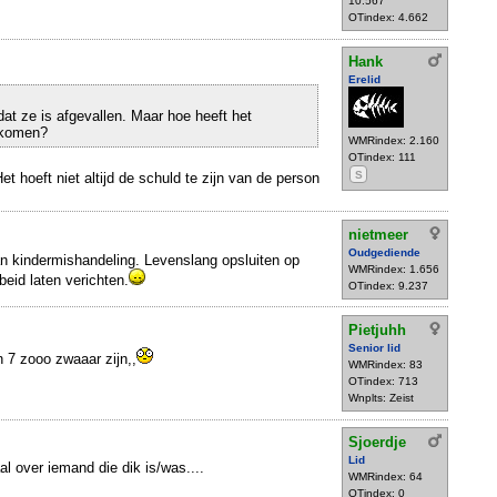
10.567
OTindex: 4.662
Hank
Erelid
at ze is afgevallen. Maar hoe heeft het
 komen?
WMRindex: 2.160
OTindex: 111
S
et hoeft niet altijd de schuld te zijn van de person
nietmeer
Oudgediende
an kindermishandeling. Levenslang opsluiten op
WMRindex: 1.656
eid laten verichten.
OTindex: 9.237
Pietjuhh
Senior lid
n 7 zooo zwaaar zijn,,
WMRindex: 83
OTindex: 713
Wnplts: Zeist
Sjoerdje
Lid
aal over iemand die dik is/was....
WMRindex: 64
OTindex: 0