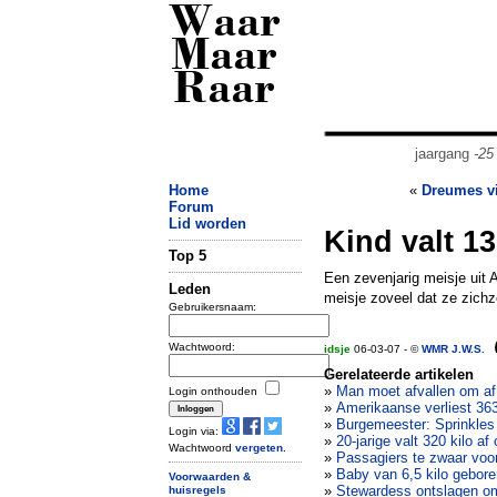
Waar
Maar
Raar
jaargang
-25
Home
«
Dreumes vi
Forum
Lid worden
Kind valt 13
Top 5
Een zevenjarig meisje uit A
Leden
meisje zoveel dat ze zich
Gebruikersnaam:
Wachtwoord:
idsje
06-03-07 - ©
WMR J.W.S.
Gerelateerde artikelen
»
Man moet afvallen om af
Login onthouden
»
Amerikaanse verliest 363
»
Burgemeester: Sprinkles
Login via:
»
20-jarige valt 320 kilo a
Wachtwoord
vergeten
.
»
Passagiers te zwaar voor
»
Baby van 6,5 kilo gebore
Voorwaarden &
»
Stewardess ontslagen om
huisregels