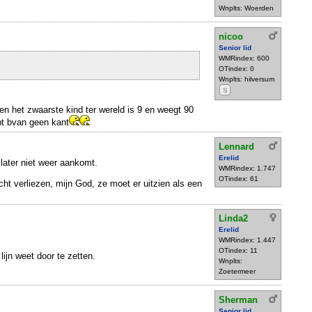
Wnplts: Woerden
nicoo
Senior lid
WMRindex: 600
OTindex: 0
Wnplts: hilversum
S
 en het zwaarste kind ter wereld is 9 en weegt 90
opt bvan geen kant
Lennard
Erelid
later niet weer aankomt.
WMRindex: 1.747
OTindex: 61
cht verliezen, mijn God, ze moet er uitzien als een
Linda2
Erelid
WMRindex: 1.447
OTindex: 11
lijn weet door te zetten.
Wnplts:
Zoetermeer
Sherman
Senior lid