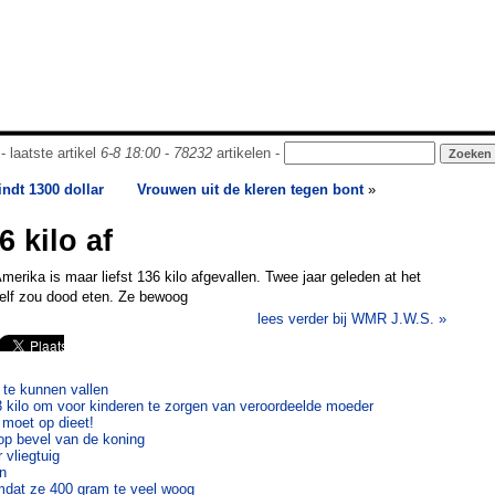
- laatste artikel
6-8 18:00
-
78232
artikelen -
ndt 1300 dollar
Vrouwen uit de kleren tegen bont
»
6 kilo af
merika is maar liefst 136 kilo afgevallen. Twee jaar geleden at het
zelf zou dood eten. Ze bewoog
lees verder bij WMR J.W.S. »
 te kunnen vallen
 kilo om voor kinderen te zorgen van veroordeelde moeder
 moet op dieet!
f op bevel van de koning
 vliegtuig
n
dat ze 400 gram te veel woog