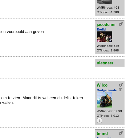
WMRindex: 463
OTindex: 4.780
jacodenni
Erelid
en voorbeeld aan geven
WMRindex: 535
OTindex: 1.868
nietmeer
Wilco
Oudgediende
 om te zien. Maar dit is wel een duidelijk teken
e vallen.
WMRindex: 5.099
OTindex: 7.913
S
tmind