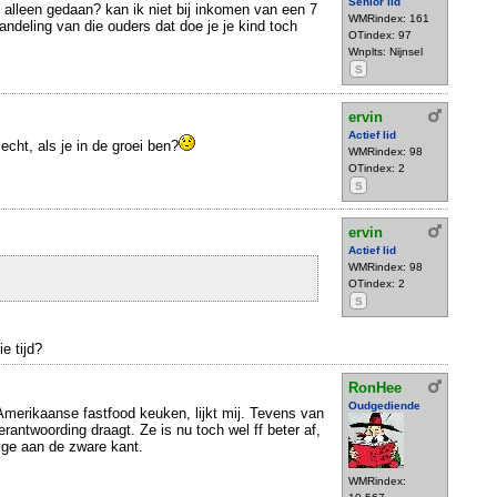
Senior lid
t alleen gedaan? kan ik niet bij inkomen van een 7
WMRindex: 161
handeling van die ouders dat doe je je kind toch
OTindex: 97
Wnplts: Nijnsel
S
ervin
Actief lid
echt, als je in de groei ben?
WMRindex: 98
OTindex: 2
S
ervin
Actief lid
WMRindex: 98
OTindex: 2
S
e tijd?
RonHee
Oudgediende
merikaanse fastfood keuken, lijkt mij. Tevens van
rantwoording draagt. Ze is nu toch wel ff beter af,
arige aan de zware kant.
WMRindex: