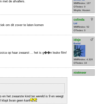
 met de afvallers.
WMRindex: 167
OTindex: 0
Wnplts: Houten
colinda
Lid
 ziek om dit zover te laten komen
WMRindex: 52
OTindex: 0
idsje
Erelid
essica op haar zwaarst ... het is g��n leuke film!
WMRindex: 4.320
OTindex: 10
nietmeer
o en het zwaarste kind ter wereld is 9 en weegt
el klopt bvan geen kant