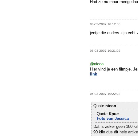
Had ze nu maar meegedaan
06-03-2007 10:12:58
jeetje die ouders zijn echt
06-03-2007 10:21:02
@nicoo
Hier vind je een filmpje, J
link
06-03-2007 10:22:28
Quote
nicoo
:
Quote
Kpuc
:
Foto van Jessica
Dat is zeker geen 180 kil
90 kilo dus dit hele artik