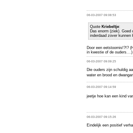
06-03-2007 09:08:53
Quote
Kriebeltje
:
Das enorm (ziek). Goed d
inderdaad zover kunnen
Door een eetstoornis!?!? (H
in kwestie of de ouders....)
06-03-2007 09:09:25
Die ouders zijn schuldig a
water en brood en dwangarb
06-03-2007 09:14:59
jeetje hoe kan een kind va
06-03-2007 09:15:26
Eindelijk een positief verh