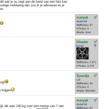
ij dit wat je nu zegt aan de hand van een foto kan
nnige verklaring dan zou ik je adviseren er je
en.
manyak
Actief lid
WMRindex: 87
OTindex: 0
Wnplts: thuis
Gleadar
Erelid
WMRindex: 1.671
OTindex: 4.278
Sjoerdje
Lid
ing!
WMRindex: 64
OTindex: 0
 krijgen
Wnplts: Woerden
manyak
Actief lid
lijk dik was 140 kg voor een meisje van 7 niet
WMRindex: 87