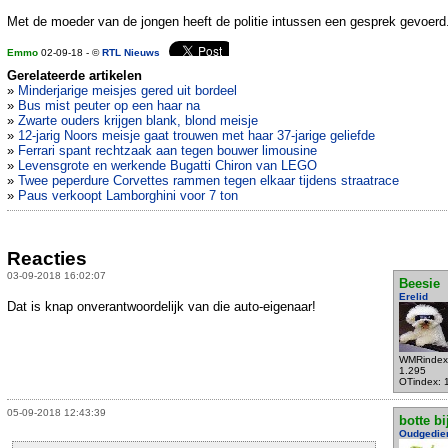
Met de moeder van de jongen heeft de politie intussen een gesprek gevoerd
Emmo
02-09-18 - ©
RTL Nieuws
Gerelateerde artikelen
»
Minderjarige meisjes gered uit bordeel
»
Bus mist peuter op een haar na
»
Zwarte ouders krijgen blank, blond meisje
»
12-jarig Noors meisje gaat trouwen met haar 37-jarige geliefde
»
Ferrari spant rechtzaak aan tegen bouwer limousine
»
Levensgrote en werkende Bugatti Chiron van LEGO
»
Twee peperdure Corvettes rammen tegen elkaar tijdens straatrace
»
Paus verkoopt Lamborghini voor 7 ton
Reacties
03-09-2018 16:02:07
Beesie
Erelid
Dat is knap onverantwoordelijk van die auto-eigenaar!
WMRindex
1.295
OTindex: 
05-09-2018 12:43:39
botte bi
Oudgedie