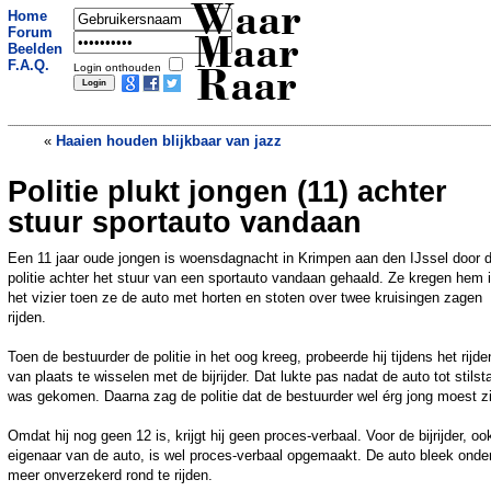
Waar
Home
Forum
Maar
Beelden
F.A.Q.
Login onthouden
Raar
«
Haaien houden blijkbaar van jazz
Politie plukt jongen (11) achter
Japans bedrijf wil in jouw plaats
ontslag nemen
»
stuur sportauto vandaan
Een 11 jaar oude jongen is woensdagnacht in Krimpen aan den IJssel door 
politie achter het stuur van een sportauto vandaan gehaald. Ze kregen hem 
het vizier toen ze de auto met horten en stoten over twee kruisingen zagen
rijden.
Toen de bestuurder de politie in het oog kreeg, probeerde hij tijdens het rijde
van plaats te wisselen met de bijrijder. Dat lukte pas nadat de auto tot stilst
was gekomen. Daarna zag de politie dat de bestuurder wel érg jong moest zi
Omdat hij nog geen 12 is, krijgt hij geen proces-verbaal. Voor de bijrijder, oo
eigenaar van de auto, is wel proces-verbaal opgemaakt. De auto bleek onde
meer onverzekerd rond te rijden.