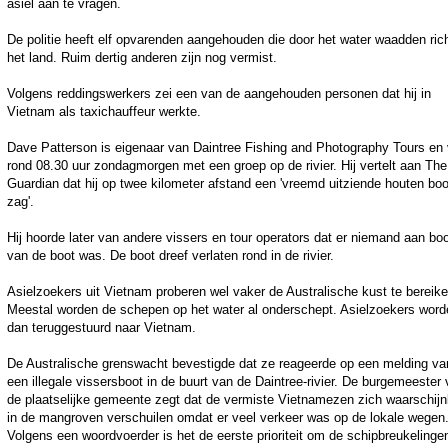
asiel aan te vragen.
De politie heeft elf opvarenden aangehouden die door het water waadden ric
het land. Ruim dertig anderen zijn nog vermist.
Volgens reddingswerkers zei een van de aangehouden personen dat hij in
Vietnam als taxichauffeur werkte.
Dave Patterson is eigenaar van Daintree Fishing and Photography Tours en 
rond 08.30 uur zondagmorgen met een groep op de rivier. Hij vertelt aan The
Guardian dat hij op twee kilometer afstand een 'vreemd uitziende houten boo
zag'.
Hij hoorde later van andere vissers en tour operators dat er niemand aan bo
van de boot was. De boot dreef verlaten rond in de rivier.
Asielzoekers uit Vietnam proberen wel vaker de Australische kust te bereike
Meestal worden de schepen op het water al onderschept. Asielzoekers word
dan teruggestuurd naar Vietnam.
De Australische grenswacht bevestigde dat ze reageerde op een melding va
een illegale vissersboot in de buurt van de Daintree-rivier. De burgemeester
de plaatselijke gemeente zegt dat de vermiste Vietnamezen zich waarschijnl
in de mangroven verschuilen omdat er veel verkeer was op de lokale wegen
Volgens een woordvoerder is het de eerste prioriteit om de schipbreukelinge