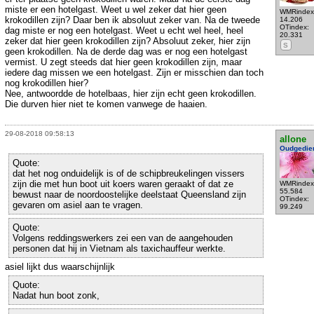
miste er een hotelgast. Weet u wel zeker dat hier geen
WMRindex
krokodillen zijn? Daar ben ik absoluut zeker van. Na de tweede
14.206
OTindex:
dag miste er nog een hotelgast. Weet u echt wel heel, heel
20.331
zeker dat hier geen krokodillen zijn? Absoluut zeker, hier zijn
S
geen krokodillen. Na de derde dag was er nog een hotelgast
vermist. U zegt steeds dat hier geen krokodillen zijn, maar
iedere dag missen we een hotelgast. Zijn er misschien dan toch
nog krokodillen hier?
Nee, antwoordde de hotelbaas, hier zijn echt geen krokodillen.
Die durven hier niet te komen vanwege de haaien.
29-08-2018 09:58:13
allone
Oudgedie
Quote:
dat het nog onduidelijk is of de schipbreukelingen vissers
zijn die met hun boot uit koers waren geraakt of dat ze
WMRindex
55.584
bewust naar de noordoostelijke deelstaat Queensland zijn
OTindex:
gevaren om asiel aan te vragen.
99.249
Quote:
Volgens reddingswerkers zei een van de aangehouden
personen dat hij in Vietnam als taxichauffeur werkte.
asiel lijkt dus waarschijnlijk
Quote:
Nadat hun boot zonk,