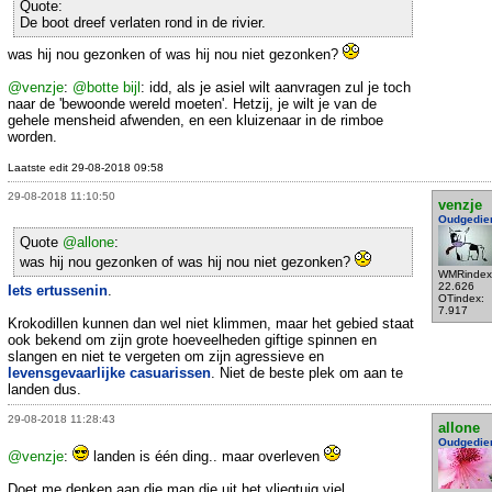
Quote:
De boot dreef verlaten rond in de rivier.
was hij nou gezonken of was hij nou niet gezonken?
@venzje
:
@botte bijl
: idd, als je asiel wilt aanvragen zul je toch
naar de 'bewoonde wereld moeten'. Hetzij, je wilt je van de
gehele mensheid afwenden, en een kluizenaar in de rimboe
worden.
Laatste edit 29-08-2018 09:58
29-08-2018 11:10:50
venzje
Oudgedie
Quote
@allone
:
was hij nou gezonken of was hij nou niet gezonken?
WMRindex
22.626
Iets ertussenin
.
OTindex:
7.917
Krokodillen kunnen dan wel niet klimmen, maar het gebied staat
ook bekend om zijn grote hoeveelheden giftige spinnen en
slangen en niet te vergeten om zijn agressieve en
levensgevaarlijke casuarissen
. Niet de beste plek om aan te
landen dus.
29-08-2018 11:28:43
allone
Oudgedie
@venzje
:
landen is één ding.. maar overleven
Doet me denken aan die man die uit het vliegtuig viel..