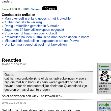
vinden.
Emmo
29-08-18 - ©
RTL Nieuws
Gerelateerde artikelen
»
Man overleeft urenlang gevecht met krokodillen
»
Kiribati net iets te ver weg
»
Dertig krokodillen gestolen in Australie
»
Jager met 34 krokodillenkoppen opgepakt
»
Vrouw dumpt haar man voor krokodil
»
Krokodillen houden Australische man zeven dagen in boom
»
Mishandelde krokodillen losgelaten in school Darwin
»
Dronken man gered uit poel met krokodillen
Reacties
29-08-2018 08:35:04
Emmo
Stamgast
Quote:
dat het nog onduidelijk is of de schipbreukelingen vissers
zijn die met hun boot uit koers waren geraakt of dat ze
WMRindex
bewust naar de noordoostelijke deelstaat Queensland zijn
73.605
OTindex:
gevaren om asiel aan te vragen.
28.969
Asiel aanvragen aan wie? Die krokodillen?
29-08-2018 08:49:33
venzje
Oudgedie
Gelukkig zijn krokodillen niet zo goed in boomklimmen.