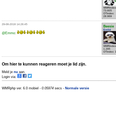
WMRindex
73.605
OTindex:
28.969
29-08-2018 14:26:45
Beesie
Erelid
@Emmo
:
WMRindex
1.295
OTindex: 
Om hier te kunnen reageren moet je lid zijn.
Meld je
nu
aan.
Login via:
WMRphp ver. 6.0 mobiel -
0.05974
secs -
Normale versie