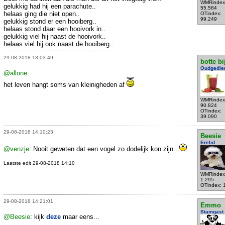
WMRindex
gelukkig had hij een parachute..
55.584
helaas ging die niet open..
OTindex:
99.249
gelukkig stond er een hooiberg..
helaas stond daar een hooivork in..
gelukkig viel hij naast de hooivork..
helaas viel hij ook naast de hooiberg..
29-08-2018 13:03:49
botte bi
Oudgedie
@allone
:
het leven hangt soms van kleinigheden af
WMRindex
90.824
OTindex:
39.090
29-08-2018 14:10:23
Beesie
Erelid
@venzje
: Nooit geweten dat een vogel zo dodelijk kon zijn...
Laatste edit 29-08-2018 14:10
WMRindex
1.295
OTindex: 
29-08-2018 14:21:01
Emmo
Stamgast
@Beesie
: kijk
deze
maar eens...