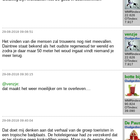
WMRindex
22.626
OTindex:
7.917
29-08-2018 09:08:51
venzje
Oudgedie
Het vinden van die mensen zal trouwens nog niet meevallen.
Daintree staat bekend als het oudste regenwoud ter wereld en
zodra je daar maar 50 meter het woud ingaat vindt niemand je
WMRindex
meer terug.
22.626
OTindex:
7.917
29-08-2018 09:30:15
botte bi
Oudgedie
@venzje
:
dat maakt het weer moeilijker om te overleven....
WMRindex
90.824
OTindex:
39.090
29-08-2018 09:40:04
De Pau
Oudgedie
Dat doet mij denken aan dat verhaal van de groep toeristen in
een tropische badplaats. De hoteleigenaar had ze verzekerd dat
er ter plaatse geen krokodillen waren. Maar na de eerste dag