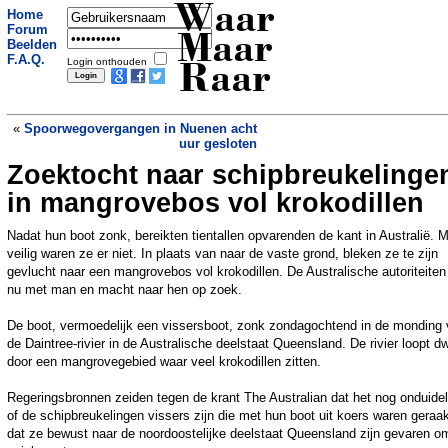
Waar
Home
Forum
Maar
Beelden
F.A.Q.
Login onthouden
Raar
«
Spoorwegovergangen in Nuenen acht
uur gesloten
Zoektocht naar schipbreukelinge
Eerste bierhotel opent deuren en heeft
tap in elke kamer
»
in mangrovebos vol krokodillen
Nadat hun boot zonk, bereikten tientallen opvarenden de kant in Australië. 
veilig waren ze er niet. In plaats van naar de vaste grond, bleken ze te zijn
gevlucht naar een mangrovebos vol krokodillen. De Australische autoriteiten 
nu met man en macht naar hen op zoek.
De boot, vermoedelijk een vissersboot, zonk zondagochtend in de monding
de Daintree-rivier in de Australische deelstaat Queensland. De rivier loopt d
door een mangrovegebied waar veel krokodillen zitten.
Regeringsbronnen zeiden tegen de krant The Australian dat het nog onduideli
of de schipbreukelingen vissers zijn die met hun boot uit koers waren geraak
dat ze bewust naar de noordoostelijke deelstaat Queensland zijn gevaren o