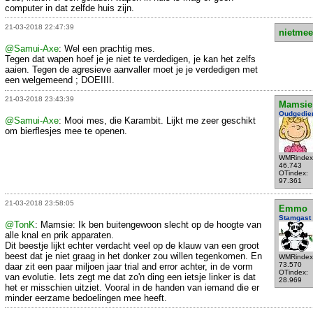
computer in dat zelfde huis zijn.
21-03-2018 22:47:39
nietmee
@Samui-Axe
: Wel een prachtig mes.
Tegen dat wapen hoef je je niet te verdedigen, je kan het zelfs
aaien. Tegen de agresieve aanvaller moet je je verdedigen met
een welgemeend ; DOEIIII.
21-03-2018 23:43:39
Mamsie
Oudgedie
@Samui-Axe
: Mooi mes, die Karambit. Lijkt me zeer geschikt
om bierflesjes mee te openen.
WMRindex
46.743
OTindex:
97.361
21-03-2018 23:58:05
Emmo
Stamgast
@TonK
: Mamsie: Ik ben buitengewoon slecht op de hoogte van
alle knal en prik apparaten.
Dit beestje lijkt echter verdacht veel op de klauw van een groot
beest dat je niet graag in het donker zou willen tegenkomen. En
WMRindex
73.570
daar zit een paar miljoen jaar trial and error achter, in de vorm
OTindex:
van evolutie. Iets zegt me dat zo'n ding een ietsje linker is dat
28.969
het er misschien uitziet. Vooral in de handen van iemand die er
minder eerzame bedoelingen mee heeft.