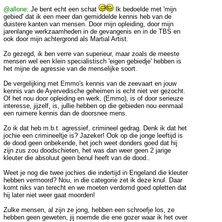
@allone
: Je bent echt een schat
Ik bedoelde met 'mijn
gebied' dat ik een meer dan gemiddelde kennis heb van de
duistere kanten van mensen. Door mijn opleiding, door mijn
jarenlange werkzaamheden in de gevangenis en in de TBS en
ook door mijn achtergrond als Martial Artist.
Zo gezegd, ik ben verre van superieur, maar zoals de meeste
mensen wel een klein specialistisch 'eigen gebiedje' hebben is
het mijne de agressie van de menselijke soort.
De vergelijking met Emmo's kennis van de zeevaart en jouw
kennis van de Ayervedische geheimen is echt niet ver gezocht.
Of het nou door opleiding en werk, (Emmo), is of door serieuze
interesse, jijzelf, is, jullie hebben op die gebieden nou eenmaal
een ruimere kennis dan de doorsnee mens.
Zo ik dat heb m.b.t. agressief, crimineel gedrag. Denk ik dat het
jochie een crimineeltje is? Jazeker! Ook op die jonge leeftijd is
de dood geen onbekende, het joch weet donders goed dat hij
zijn zus zou doodschieten, het was dan weer geen 2 jarige
kleuter die absoluut geen benul heeft van de dood..
Weet je nog die twee jochies die indertijd in Engeland die kleuter
hebben vermoord? Nou, in die categorie zet ik deze knul. Daar
komt niks van terecht en we moeten verdomd goed opletten dat
hij later niet weer gaat moorden!
Zulke mensen, al zijn ze jong, hebben een schroefje los, ze
hebben geen geweten, jij noemde die ene gozer waar ik het over