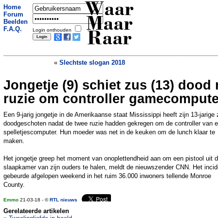
Waar
Home
Forum
Maar
Beelden
F.A.Q.
Login onthouden
Raar
«
Slechtste slogan 2018
Jongetje (9) schiet zus (13) dood
Jongeman neemt doodleuk taxi op weg
naar bankoverval... en terug
»
ruzie om controller gamecompute
Een 9-jarig jongetje in de Amerikaanse staat Mississippi heeft zijn 13-jarige
doodgeschoten nadat de twee ruzie hadden gekregen om de controller van 
spelletjescomputer. Hun moeder was net in de keuken om de lunch klaar te
maken.
Het jongetje greep het moment van onoplettendheid aan om een pistool uit 
slaapkamer van zijn ouders te halen, meldt de nieuwszender CNN. Het incid
gebeurde afgelopen weekend in het ruim 36.000 inwoners tellende Monroe
County.
Emmo
21-03-18 - ©
RTL nieuws
Gerelateerde artikelen