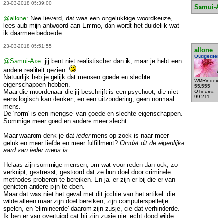
23-03-2018 05:39:00
Samui-
@allone
: Nee lieverd, dat was een ongelukkige woordkeuze,
lees aub mijn antwoord aan Emmo, dan wordt het duidelijk wat
ik daarmee bedoelde..
23-03-2018 05:51:55
allone
Oudgedie
@Samui-Axe
: jij bent niet realistischer dan ik, maar je hebt een
andere realiteit gezien.
Natuurlijk heb je gelijk dat mensen goede en slechte
WMRindex
eigenschappen hebben.
55.555
Maar die moordenaar die jij beschrijft is een psychoot, die niet
OTindex:
99.211
eens logisch kan denken, en een uitzondering, geen normaal
mens.
De 'norm' is een mengsel van goede en slechte eigenschappen.
Sommige meer goed en andere meer slecht.
Maar waarom denk je dat
ieder
mens op zoek is naar meer
geluk en meer liefde en meer fulfillment?
Omdat dit de eigenlijke
aard van ieder mens is.
Helaas zijn sommige mensen, om wat voor reden dan ook, zo
verknipt, gestresst, gestoord dat ze hun doel door criminele
methodes proberen te bereiken. En ja, er zijn er bij die er van
genieten andere pijn te doen.
Maar dat was niet het geval met dit jochie van het artikel: die
wilde alleen maar zijn doel bereiken, zijn computerspelletje
spelen, en 'elimineerde' daarom zijn zusje, die dat verhinderde.
Ik ben er van overtuigd dat hij zijn zusje niet echt dood wilde..