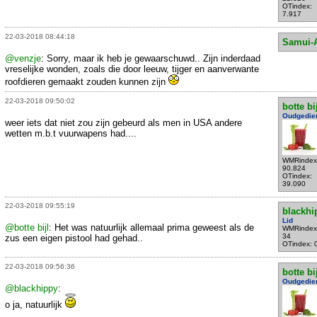
OTindex:
7.917
22-03-2018 08:44:18
Samui-
@venzje
: Sorry, maar ik heb je gewaarschuwd.. Zijn inderdaad
vreselijke wonden, zoals die door leeuw, tijger en aanverwante
roofdieren gemaakt zouden kunnen zijn
22-03-2018 09:50:02
botte bi
Oudgedie
weer iets dat niet zou zijn gebeurd als men in USA andere
wetten m.b.t vuurwapens had....
WMRindex
90.824
OTindex:
39.090
22-03-2018 09:55:19
blackhi
Lid
@botte bijl
: Het was natuurlijk allemaal prima geweest als de
WMRindex
34
zus een eigen pistool had gehad..
OTindex: 
22-03-2018 09:56:36
botte bi
Oudgedie
@blackhippy
:
o ja, natuurlijk