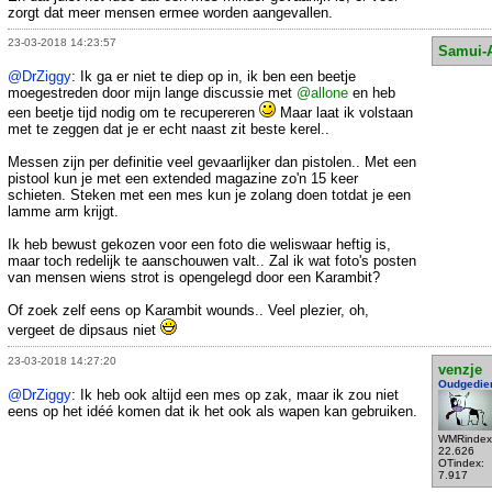
zorgt dat meer mensen ermee worden aangevallen.
23-03-2018 14:23:57
Samui-
@DrZiggy
: Ik ga er niet te diep op in, ik ben een beetje
moegestreden door mijn lange discussie met
@allone
en heb
een beetje tijd nodig om te recupereren
Maar laat ik volstaan
met te zeggen dat je er echt naast zit beste kerel..
Messen zijn per definitie veel gevaarlijker dan pistolen.. Met een
pistool kun je met een extended magazine zo'n 15 keer
schieten. Steken met een mes kun je zolang doen totdat je een
lamme arm krijgt.
Ik heb bewust gekozen voor een foto die weliswaar heftig is,
maar toch redelijk te aanschouwen valt.. Zal ik wat foto's posten
van mensen wiens strot is opengelegd door een Karambit?
Of zoek zelf eens op Karambit wounds.. Veel plezier, oh,
vergeet de dipsaus niet
23-03-2018 14:27:20
venzje
Oudgedie
@DrZiggy
: Ik heb ook altijd een mes op zak, maar ik zou niet
eens op het idéé komen dat ik het ook als wapen kan gebruiken.
WMRindex
22.626
OTindex:
7.917