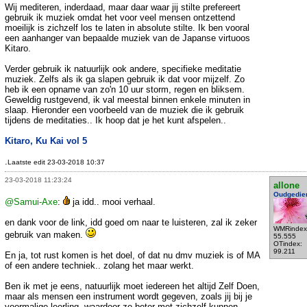
Wij mediteren, inderdaad, maar daar waar jij stilte prefereert
gebruik ik muziek omdat het voor veel mensen ontzettend
moeilijk is zichzelf los te laten in absolute stilte. Ik ben vooral
een aanhanger van bepaalde muziek van de Japanse virtuoos
Kitaro.
Verder gebruik ik natuurlijk ook andere, specifieke meditatie
muziek. Zelfs als ik ga slapen gebruik ik dat voor mijzelf. Zo
heb ik een opname van zo'n 10 uur storm, regen en bliksem.
Geweldig rustgevend, ik val meestal binnen enkele minuten in
slaap. Hieronder een voorbeeld van de muziek die ik gebruik
tijdens de meditaties.. Ik hoop dat je het kunt afspelen..
Kitaro, Ku Kai vol 5
.
Laatste edit 23-03-2018 10:37
23-03-2018 11:23:24
allone
Oudgedie
@Samui-Axe
:
ja idd.. mooi verhaal.
en dank voor de link, idd goed om naar te luisteren, zal ik zeker
WMRindex
gebruik van maken.
55.555
OTindex:
99.211
En ja, tot rust komen is het doel, of dat nu dmv muziek is of MA
of een andere techniek.. zolang het maar werkt.
Ben ik met je eens, natuurlijk moet iedereen het altijd Zelf Doen,
maar als mensen een instrument wordt gegeven, zoals jij bij je
voormalige leerling, waardoor ze beter met zichzelf kunnen