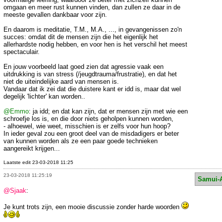
omgaan en meer rust kunnen vinden, dan zullen ze daar in de
meeste gevallen dankbaar voor zijn.
En daarom is meditatie, T.M., M.A., ..., in gevangenissen zo'n
succes: omdat dit de mensen zijn die het eigenlijk het
allerhardste nodig hebben, en voor hen is het verschil het meest
spectaculair.
En jouw voorbeeld laat goed zien dat agressie vaak een
uitdrukking is van stress (/jeugdtrauma/frustratie), en dat het
niet de uiteindelijke aard van mensen is.
Vandaar dat ik zei dat die duistere kant er idd is, maar dat wel
degelijk 'lichter' kan worden..
@Emmo
: ja idd; en dat kan zijn, dat er mensen zijn met wie een
schroefje los is, en die door niets geholpen kunnen worden,
- alhoewel, wie weet, misschien is er zelfs voor hun hoop?
In ieder geval zou een groot deel van de misdadigers er beter
van kunnen worden als ze een paar goede technieken
aangereikt krijgen...
Laatste edit 23-03-2018 11:25
23-03-2018 11:25:19
Samui-
@Sjaak
:
Je kunt trots zijn, een mooie discussie zonder harde woorden