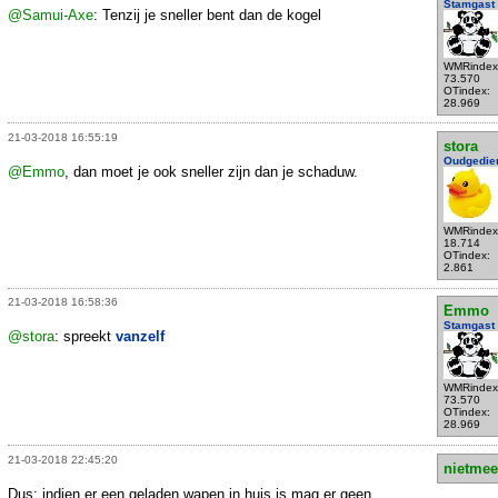
Stamgast
@Samui-Axe
: Tenzij je sneller bent dan de kogel
WMRindex
73.570
OTindex:
28.969
21-03-2018 16:55:19
stora
Oudgedie
@Emmo
, dan moet je ook sneller zijn dan je schaduw.
WMRindex
18.714
OTindex:
2.861
21-03-2018 16:58:36
Emmo
Stamgast
@stora
: spreekt
vanzelf
WMRindex
73.570
OTindex:
28.969
21-03-2018 22:45:20
nietmee
Dus; indien er een geladen wapen in huis is mag er geen