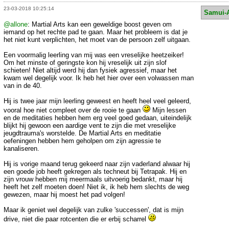
23-03-2018 10:25:14
Samui-
@allone
: Martial Arts kan een geweldige boost geven om
iemand op het rechte pad te gaan. Maar het probleem is dat je
het niet kunt verplichten, het moet van de persoon zelf uitgaan.
Een voormalig leerling van mij was een vreselijke heetzeiker!
Om het minste of geringste kon hij vreselijk uit zijn slof
schieten! Niet altijd werd hij dan fysiek agressief, maar het
kwam wel degelijk voor. Ik heb het hier over een volwassen man
van in de 40.
Hij is twee jaar mijn leerling geweest en heeft heel veel geleerd,
vooral hoe niet compleet over de rooie te gaan
Mijn lessen
en de meditaties hebben hem erg veel goed gedaan, uiteindelijk
blijkt hij gewoon een aardige vent te zijn die met vreselijke
jeugdtrauma's worstelde. De Martial Arts en meditatie
oefeningen hebben hem geholpen om zijn agressie te
kanaliseren.
Hij is vorige maand terug gekeerd naar zijn vaderland alwaar hij
een goede job heeft gekregen als techneut bij Tetrapak. Hij en
zijn vrouw hebben mij meermaals uitvoerig bedankt, maar hij
heeft het zelf moeten doen! Niet ik, ik heb hem slechts de weg
gewezen, maar hij moest het pad volgen!
Maar ik geniet wel degelijk van zulke 'successen', dat is mijn
drive, niet die paar rotcenten die er erbij scharrel