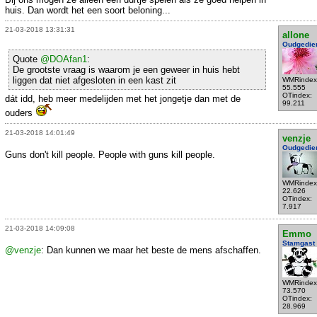
huis. Dan wordt het een soort beloning...
21-03-2018 13:31:31
allone
Oudgedie
Quote
@DOAfan1
:
De grootste vraag is waarom je een geweer in huis hebt
liggen dat niet afgesloten in een kast zit
WMRindex
55.555
OTindex:
dát idd, heb meer medelijden met het jongetje dan met de
99.211
ouders
21-03-2018 14:01:49
venzje
Oudgedie
Guns don't kill people. People with guns kill people.
WMRindex
22.626
OTindex:
7.917
21-03-2018 14:09:08
Emmo
Stamgast
@venzje
: Dan kunnen we maar het beste de mens afschaffen.
WMRindex
73.570
OTindex:
28.969