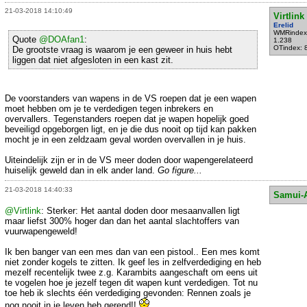
21-03-2018 14:10:49
Virtlink
Erelid
WMRindex
Quote
@DOAfan1
:
1.238
OTindex: 
De grootste vraag is waarom je een geweer in huis hebt
liggen dat niet afgesloten in een kast zit.
De voorstanders van wapens in de VS roepen dat je een wapen
moet hebben om je te verdedigen tegen inbrekers en
overvallers. Tegenstanders roepen dat je wapen hopelijk goed
beveiligd opgeborgen ligt, en je die dus nooit op tijd kan pakken
mocht je in een zeldzaam geval worden overvallen in je huis.
Uiteindelijk zijn er in de VS meer doden door wapengerelateerd
huiselijk geweld dan in elk ander land.
Go figure...
21-03-2018 14:40:33
Samui-
@Virtlink
: Sterker: Het aantal doden door mesaanvallen ligt
maar liefst 300% hoger dan dan het aantal slachtoffers van
vuurwapengeweld!
Ik ben banger van een mes dan van een pistool.. Een mes komt
niet zonder kogels te zitten. Ik geef les in zelfverdediging en heb
mezelf recentelijk twee z.g. Karambits aangeschaft om eens uit
te vogelen hoe je jezelf tegen dit wapen kunt verdedigen. Tot nu
toe heb ik slechts één verdediging gevonden: Rennen zoals je
nog nooit in je leven heb gerend!!