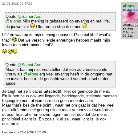
23-03-2018 05:37:05
allone
Oudgedie
Quote
@Samui-Axe
:
@allone
: Mijn mening is gebaseerd op ervaring en real life,
WMRindex
de jouwe niet
Oke, en nu stop ik ermee
55.555
OTindex:
hè? en waarop is mijn mening gebaseerd? onreal life? what's
99.211
that?
Dat we verschillende ervaringen hebben maakt mijn
leven toch niet minder 'real'?
Quote
@Samui-Axe
:
Maar ik kan mij niet voorstellen dat een zo vredelievende
vrouw als
@allone
erg veel ervaring heeft in de omgang met
en inzicht heeft in de gedachtewereld van het uitschot der
aarde.
Je zegt het zelf: dat is
uitschot
!!! Niet de gemiddelde mens.
En ik ben heus ook wel liegende, bedriegende, stelende mensen
tegengekomen, al waren ze dan geen moordenaars.
Maar that's beside the point.. waar het om gaat is dat heel veel
(niet alle) crimineel gedrag alleen maar veroorzaakt wordt door
stress, frustratie, en onvermogen, en niet doordat de mens
principieel slecht is. En zoals ik al zei, waar licht is, is ook
duisternis
Laatste edit 23-03-2018 05:40