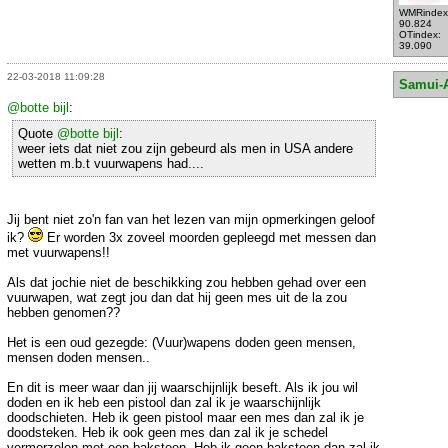
WMRindex
90.824
OTindex:
39.090
22-03-2018 11:09:28
Samui-
@botte bijl
:
Quote
@botte bijl
:
weer iets dat niet zou zijn gebeurd als men in USA andere
wetten m.b.t vuurwapens had....
Jij bent niet zo'n fan van het lezen van mijn opmerkingen geloof
ik?
Er worden 3x zoveel moorden gepleegd met messen dan
met vuurwapens!!
Als dat jochie niet de beschikking zou hebben gehad over een
vuurwapen, wat zegt jou dan dat hij geen mes uit de la zou
hebben genomen??
Het is een oud gezegde: (Vuur)wapens doden geen mensen,
mensen doden mensen..
En dit is meer waar dan jij waarschijnlijk beseft. Als ik jou wil
doden en ik heb een pistool dan zal ik je waarschijnlijk
doodschieten. Heb ik geen pistool maar een mes dan zal ik je
doodsteken. Heb ik ook geen mes dan zal ik je schedel
vermorzelen met een baksteen. Heb ik geen baksteen dan zal ik