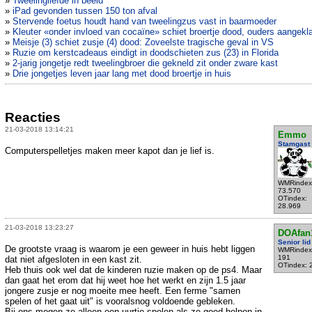
»
Tweelingliefde in beeld
»
iPad gevonden tussen 150 ton afval
»
Stervende foetus houdt hand van tweelingzus vast in baarmoeder
»
Kleuter «onder invloed van cocaïne» schiet broertje dood, ouders aangekl
»
Meisje (3) schiet zusje (4) dood: Zoveelste tragische geval in VS
»
Ruzie om kerstcadeaus eindigt in doodschieten zus (23) in Florida
»
2-jarig jongetje redt tweelingbroer die gekneld zit onder zware kast
»
Drie jongetjes leven jaar lang met dood broertje in huis
Reacties
21-03-2018 13:14:21
Emmo
Stamgast
Computerspelletjes maken meer kapot dan je lief is.
WMRindex
73.570
OTindex:
28.969
21-03-2018 13:23:27
DOAfan
Senior lid
De grootste vraag is waarom je een geweer in huis hebt liggen
WMRindex
191
dat niet afgesloten in een kast zit.
OTindex: 
Heb thuis ook wel dat de kinderen ruzie maken op de ps4. Maar
dan gaat het erom dat hij weet hoe het werkt en zijn 1.5 jaar
jongere zusje er nog moeite mee heeft. Een ferme "samen
spelen of het gaat uit" is vooralsnog voldoende gebleken.
Bij ons mogen ze alleen een uurtje spelen als ze goed helpen in