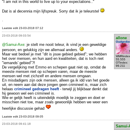
"I am not in this world to live up to your expectations.."
Dat is al decennia mijn lijfspreuk. Sorry dat ik je teleurstel
.
Laatste edit 23-03-2018 07:12
23-03-2018 09:03:54
allone
Oudgedie
@Samui-Axe
: je stelt me nooit teleur, ik vind je een geweldige
persoon, en gelukkig zijn we allemaal anders.
Maar wat bedoel je met "dit is jouw gebied gebied"; we hebben
WMRindex
het over mensen, en hun aard en kwaliteiten, dat is toch niet
55.555
"iemands' gebied"?!
OTindex:
99.211
De vergelijking met Emmo en schepen gaat niet op, omdat de
meeste mensen niet op schepen varen, maar de meeste
mensen wel met zichzelf en andere mensen omgaan.
En misdadigers zijn ook mensen, alleen ga ik idd van het goede
uit, en neem aan dat deze jongen geen crimineel is, maar zich
helaas
crimineel gedragen heeft
- terwijl jij blijkbaar denkt dat
hij gewoon wel een crimineel is.
Wie er gelijk heeft is uiteindelijk moeilijk te zeggen en doet er
misschien niet toe, maar zoals gewoonlijk hebben we weer een
heerlijke discussie gehad
Laatste edit 23-03-2018 09:05
23-03-2018 09:41:18
Samui-