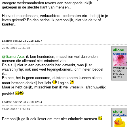
vroegere werkzaamheden tevens een zeer goede inkijk
gekregen in de slechte kant van mensen..
Hoeveel moordenaars, verkrachters, pederasten etc.. heb jij in je
leven gekend? En dan bedoel ik persoonlijk, niet via de tv of
kranten...
.
Laatste edit 22-03-2018 12:27
22-03-2018 12:31:38
allone
Oudgedie
@Samui-Axe
: ik ken honderden, misschien wel duizenden
mensen die allemaal niet crimineel zijn.
En als jij niet in een gevangenis had gewerkt, was jij er
WMRindex
waarschijnlijk ook niet veel tegengekomen.. criminelen bedoel
55.555
ik..
OTindex:
En nee, het is geen aanname, duistere kanten kunnen alleen
99.211
maar bestaan dankzij het licht
Logica
Maar je hebt gelijk, misschien ben ik wel vreselijk, afschuwelijk
positief
Laatste edit 22-03-2018 12:34
22-03-2018 12:34:19
stora
Oudgedie
Persoonlijk ga ik ook liever om met niet criminele mensen