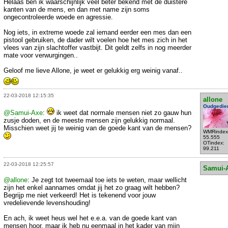
Helaas ben ik waarschijnlijk veel beter bekend met de duistere
kanten van de mens, en dan met name zijn soms
ongecontroleerde woede en agressie.
Nog iets, in extreme woede zal iemand eerder een mes dan een
pistool gebruiken, de dader wilt voelen hoe het mes zich in het
vlees van zijn slachtoffer vastbijt. Dit geldt zelfs in nog meerder
mate voor verwurgingen..
Geloof me lieve Allone, je weet er gelukkig erg weinig vanaf..
22-03-2018 12:15:35
allone
Oudgedie
@Samui-Axe
:
ik weet dat normale mensen niet zo gauw hun
zusje doden, en de meeste mensen zijn gelukkig normaal.
Misschien weet jij te weinig van de goede kant van de mensen?
WMRindex
55.555
OTindex:
99.211
22-03-2018 12:25:57
Samui-
@allone
: Je zegt tot tweemaal toe iets te weten, maar wellicht
zijn het enkel aannames omdat jij het zo graag wilt hebben?
Begrijp me niet verkeerd! Het is tekenend voor jouw
vredelievende levenshouding!
En ach, ik weet heus wel het e.e.a. van de goede kant van
mensen hoor, maar ik heb nu eenmaal in het kader van mijn