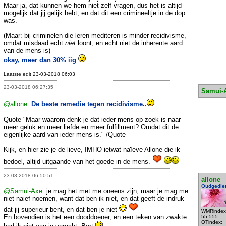
Maar ja, dat kunnen we hem niet zelf vragen, dus het is altijd
mogelijk dat jij gelijk hebt, en dat dit een crimineeltje in de dop
was.
(Maar: bij criminelen die leren mediteren is minder recidivisme,
omdat misdaad echt
niet
loont, en echt niet de inherente aard
van de mens is)
okay, meer dan 30% iig
Laatste edit 23-03-2018 06:03
23-03-2018 06:27:35
Samui-
@allone
:
De beste remedie tegen recidivisme..
Quote "Maar waarom denk je dat ieder mens op zoek is naar
meer geluk en meer liefde en meer fulfillment? Omdat dit de
eigenlijke aard van ieder mens is." /Quote
Kijk, en hier zie je de lieve, IMHO ietwat naïeve Allone die ik
bedoel, altijd uitgaande van het goede in de mens.
23-03-2018 06:50:51
allone
Oudgedie
@Samui-Axe
: je mag het met me oneens zijn, maar je mag me
niet naief noemen, want dat ben ik niet, en dat geeft de indruk
dat jij superieur bent, en dat ben je niet
WMRindex
En bovendien is het een dooddoener, en een teken van zwakte..
55.555
OTindex: