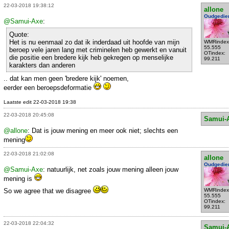
22-03-2018 19:38:12
allone
Oudgedie
@Samui-Axe
:
Quote:
Het is nu eenmaal zo dat ik inderdaad uit hoofde van mijn
WMRindex
55.555
beroep vele jaren lang met criminelen heb gewerkt en vanuit
OTindex:
die positie een bredere kijk heb gekregen op menselijke
99.211
karakters dan anderen
.. dat kan men geen 'bredere kijk' noemen,
eerder een beroepsdeformatie
Laatste edit 22-03-2018 19:38
22-03-2018 20:45:08
Samui-
@allone
: Dat is jouw mening en meer ook niet; slechts een
mening
22-03-2018 21:02:08
allone
Oudgedie
@Samui-Axe
: natuurlijk, net zoals jouw mening alleen jouw
mening is
So we agree that we disagree
WMRindex
55.555
OTindex:
99.211
22-03-2018 22:04:32
Samui-