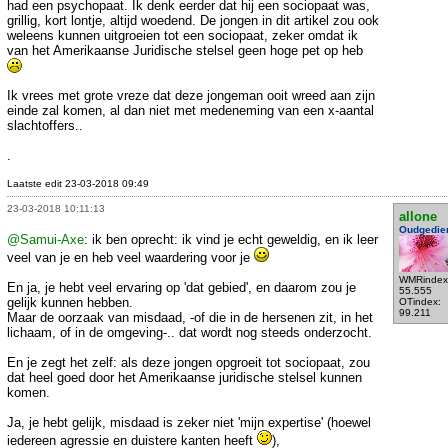
had een psychopaat. Ik denk eerder dat hij een sociopaat was,
grillig, kort lontje, altijd woedend. De jongen in dit artikel zou ook
weleens kunnen uitgroeien tot een sociopaat, zeker omdat ik
van het Amerikaanse Juridische stelsel geen hoge pet op heb
Ik vrees met grote vreze dat deze jongeman ooit wreed aan zijn
einde zal komen, al dan niet met medeneming van een x-aantal
slachtoffers..
.
Laatste edit 23-03-2018 09:49
23-03-2018 10:11:13
allone
Oudgedie
@Samui-Axe
: ik ben oprecht: ik vind je echt geweldig, en ik leer
veel van je en heb veel waardering voor je
WMRindex
En ja, je hebt veel ervaring op 'dat gebied', en daarom zou je
55.555
gelijk kunnen hebben.
OTindex:
99.211
Maar de oorzaak van misdaad, -of die in de hersenen zit, in het
lichaam, of in de omgeving-.. dat wordt nog steeds onderzocht.
En je zegt het zelf: als deze jongen opgroeit tot sociopaat, zou
dat heel goed door het Amerikaanse juridische stelsel kunnen
komen.
Ja, je hebt gelijk, misdaad is zeker niet 'mijn expertise' (hoewel
iedereen agressie en duistere kanten heeft
),