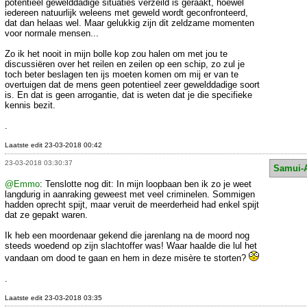
potentieel gewelddadige situaties verzeild is geraakt, hoewel
iedereen natuurlijk weleens met geweld wordt geconfronteerd,
dat dan helaas wel. Maar gelukkig zijn dit zeldzame momenten
voor normale mensen...
Zo ik het nooit in mijn bolle kop zou halen om met jou te
discussiëren over het reilen en zeilen op een schip, zo zul je
toch beter beslagen ten ijs moeten komen om mij er van te
overtuigen dat de mens geen potentieel zeer gewelddadige soort
is. En dat is geen arrogantie, dat is weten dat je die specifieke
kennis bezit.
.
Laatste edit 23-03-2018 00:42
23-03-2018 03:30:37
Samui-
@Emmo
: Tenslotte nog dit: In mijn loopbaan ben ik zo je weet
langdurig in aanraking geweest met veel criminelen. Sommigen
hadden oprecht spijt, maar veruit de meerderheid had enkel spijt
dat ze gepakt waren.
Ik heb een moordenaar gekend die jarenlang na de moord nog
steeds woedend op zijn slachtoffer was! Waar haalde die lul het
vandaan om dood te gaan en hem in deze misère te storten?
.
Laatste edit 23-03-2018 03:35