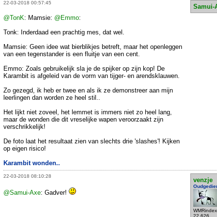
22-03-2018 00:57:45
Samui-
@TonK
: Mamsie:
@Emmo
:
Tonk: Inderdaad een prachtig mes, dat wel.
Mamsie: Geen idee wat bierblikjes betreft, maar het openleggen
van een tegenstander is een fluitje van een cent.
Emmo: Zoals gebruikelijk sla je de spijker op zijn kop! De
Karambit is afgeleid van de vorm van tijger- en arendsklauwen.
Zo gezegd, ik heb er twee en als ik ze demonstreer aan mijn
leerlingen dan worden ze heel stil..
Het lijkt niet zoveel, het lemmet is immers niet zo heel lang,
maar de wonden die dit vreselijke wapen veroorzaakt zijn
verschrikkelijk!
De foto laat het resultaat zien van slechts drie 'slashes'! Kijken
op eigen risico!
Karambit wonden..
22-03-2018 08:10:28
venzje
Oudgedie
@Samui-Axe
: Gadver!
WMRindex
22.626