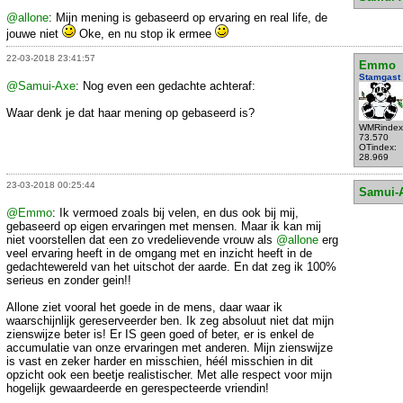
@allone
: Mijn mening is gebaseerd op ervaring en real life, de
jouwe niet
Oke, en nu stop ik ermee
22-03-2018 23:41:57
Emmo
Stamgast
@Samui-Axe
: Nog even een gedachte achteraf:
Waar denk je dat haar mening op gebaseerd is?
WMRindex
73.570
OTindex:
28.969
23-03-2018 00:25:44
Samui-
@Emmo
: Ik vermoed zoals bij velen, en dus ook bij mij,
gebaseerd op eigen ervaringen met mensen. Maar ik kan mij
niet voorstellen dat een zo vredelievende vrouw als
@allone
erg
veel ervaring heeft in de omgang met en inzicht heeft in de
gedachtewereld van het uitschot der aarde. En dat zeg ik 100%
serieus en zonder gein!!
Allone ziet vooral het goede in de mens, daar waar ik
waarschijnlijk gereserveerder ben. Ik zeg absoluut niet dat mijn
zienswijze beter is! Er IS geen goed of beter, er is enkel de
accumulatie van onze ervaringen met anderen. Mijn zienswijze
is vast en zeker harder en misschien, héél misschien in dit
opzicht ook een beetje realistischer. Met alle respect voor mijn
hogelijk gewaardeerde en gerespecteerde vriendin!