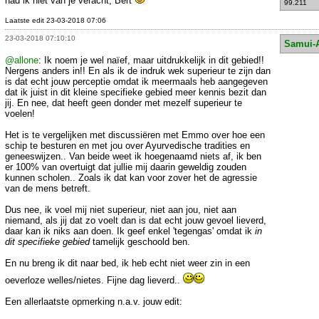
had ik niet van je veracht, Bert
99.211
Laatste edit 23-03-2018 07:06
23-03-2018 07:10:10
Samui-
@allone
: Ik noem je wel naïef, maar uitdrukkelijk in dit gebied!!
Nergens anders in!! En als ik de indruk wek superieur te zijn dan
is dat echt jouw perceptie omdat ik meermaals heb aangegeven
dat ik juist in dit kleine specifieke gebied meer kennis bezit dan
jij. En nee, dat heeft geen donder met mezelf superieur te
voelen!
Het is te vergelijken met discussiëren met Emmo over hoe een
schip te besturen en met jou over Ayurvedische tradities en
geneeswijzen.. Van beide weet ik hoegenaamd niets af, ik ben
er 100% van overtuigt dat jullie mij daarin geweldig zouden
kunnen scholen.. Zoals ik dat kan voor zover het de agressie
van de mens betreft.
Dus nee, ik voel mij niet superieur, niet aan jou, niet aan
niemand, als jij dat zo voelt dan is dat echt jouw gevoel lieverd,
daar kan ik niks aan doen. Ik geef enkel 'tegengas' omdat ik
in
dit specifieke gebied
tamelijk geschoold ben.
En nu breng ik dit naar bed, ik heb echt niet weer zin in een
oeverloze welles/nietes. Fijne dag lieverd..
Een allerlaatste opmerking n.a.v. jouw edit: