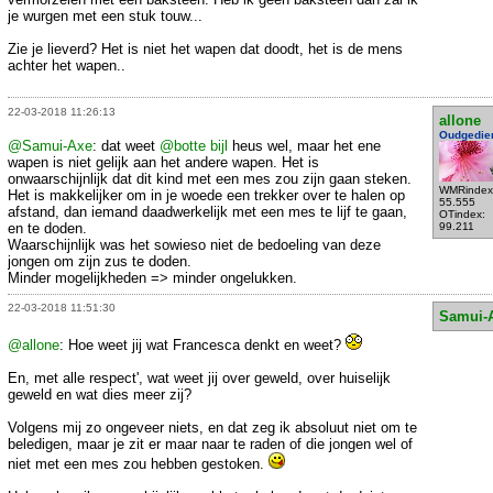
je wurgen met een stuk touw...
Zie je lieverd? Het is niet het wapen dat doodt, het is de mens
achter het wapen..
22-03-2018 11:26:13
allone
Oudgedie
@Samui-Axe
: dat weet
@botte bijl
heus wel, maar het ene
wapen is niet gelijk aan het andere wapen. Het is
onwaarschijnlijk dat dit kind met een mes zou zijn gaan steken.
WMRindex
Het is makkelijker om in je woede een trekker over te halen op
55.555
afstand, dan iemand daadwerkelijk met een mes te lijf te gaan,
OTindex:
en te doden.
99.211
Waarschijnlijk was het sowieso niet de bedoeling van deze
jongen om zijn zus te doden.
Minder mogelijkheden => minder ongelukken.
22-03-2018 11:51:30
Samui-
@allone
: Hoe weet jij wat Francesca denkt en weet?
En, met alle respect', wat weet jij over geweld, over huiselijk
geweld en wat dies meer zij?
Volgens mij zo ongeveer niets, en dat zeg ik absoluut niet om te
beledigen, maar je zit er maar naar te raden of die jongen wel of
niet met een mes zou hebben gestoken.