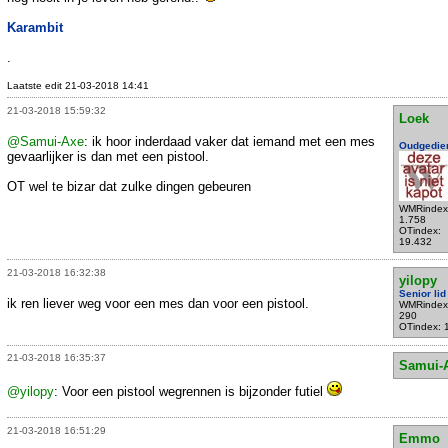
Karambit
.
Laatste edit 21-03-2018 14:41
21-03-2018 15:59:32
Loek
@Samui-Axe
: ik hoor inderdaad vaker dat iemand met een mes
Oudgedie
gevaarlijker is dan met een pistool.
OT wel te bizar dat zulke dingen gebeuren
WMRindex
1.758
OTindex:
19.432
21-03-2018 16:32:38
yilopy
Senior lid
ik ren liever weg voor een mes dan voor een pistool.
WMRindex
290
OTindex: 
21-03-2018 16:35:37
Samui-
@yilopy
: Voor een pistool wegrennen is bijzonder futiel
21-03-2018 16:51:29
Emmo