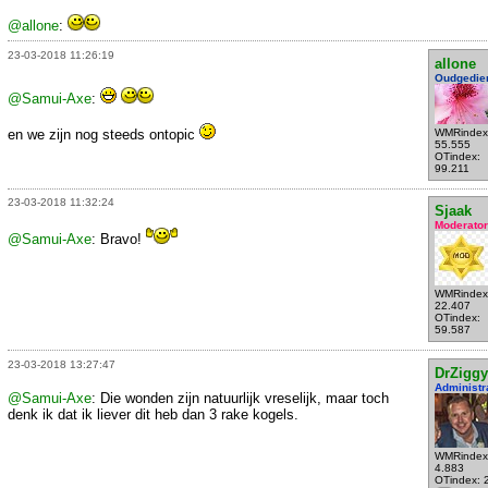
@allone
:
23-03-2018 11:26:19
allone
Oudgedie
@Samui-Axe
:
en we zijn nog steeds ontopic
WMRindex
55.555
OTindex:
99.211
23-03-2018 11:32:24
Sjaak
Moderator
@Samui-Axe
: Bravo!
WMRindex
22.407
OTindex:
59.587
23-03-2018 13:27:47
DrZiggy
Administr
@Samui-Axe
: Die wonden zijn natuurlijk vreselijk, maar toch
denk ik dat ik liever dit heb dan 3 rake kogels.
WMRindex
4.883
OTindex: 