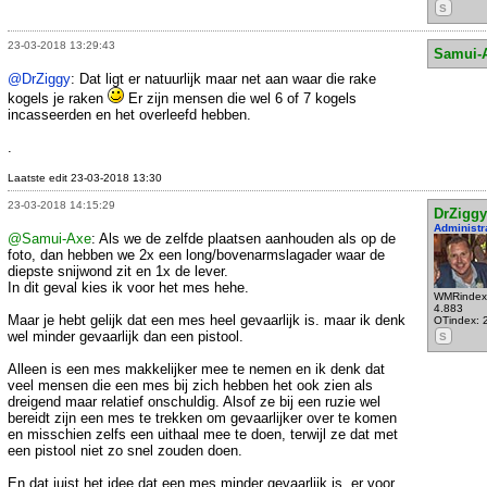
S
23-03-2018 13:29:43
Samui-
@DrZiggy
: Dat ligt er natuurlijk maar net aan waar die rake
kogels je raken
Er zijn mensen die wel 6 of 7 kogels
incasseerden en het overleefd hebben.
.
Laatste edit 23-03-2018 13:30
23-03-2018 14:15:29
DrZiggy
Administr
@Samui-Axe
: Als we de zelfde plaatsen aanhouden als op de
foto, dan hebben we 2x een long/bovenarmslagader waar de
diepste snijwond zit en 1x de lever.
In dit geval kies ik voor het mes hehe.
WMRindex
4.883
Maar je hebt gelijk dat een mes heel gevaarlijk is. maar ik denk
OTindex: 
wel minder gevaarlijk dan een pistool.
S
Alleen is een mes makkelijker mee te nemen en ik denk dat
veel mensen die een mes bij zich hebben het ook zien als
dreigend maar relatief onschuldig. Alsof ze bij een ruzie wel
bereidt zijn een mes te trekken om gevaarlijker over te komen
en misschien zelfs een uithaal mee te doen, terwijl ze dat met
een pistool niet zo snel zouden doen.
En dat juist het idee dat een mes minder gevaarlijk is, er voor