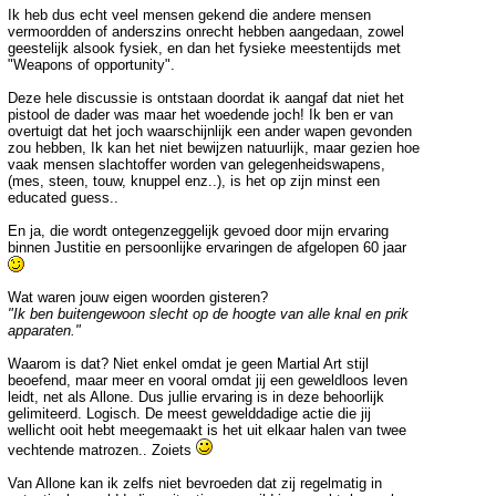
Ik heb dus echt veel mensen gekend die andere mensen
vermoordden of anderszins onrecht hebben aangedaan, zowel
geestelijk alsook fysiek, en dan het fysieke meestentijds met
"Weapons of opportunity".
Deze hele discussie is ontstaan doordat ik aangaf dat niet het
pistool de dader was maar het woedende joch! Ik ben er van
overtuigt dat het joch waarschijnlijk een ander wapen gevonden
zou hebben, Ik kan het niet bewijzen natuurlijk, maar gezien hoe
vaak mensen slachtoffer worden van gelegenheidswapens,
(mes, steen, touw, knuppel enz..), is het op zijn minst een
educated guess..
En ja, die wordt ontegenzeggelijk gevoed door mijn ervaring
binnen Justitie en persoonlijke ervaringen de afgelopen 60 jaar
Wat waren jouw eigen woorden gisteren?
"Ik ben buitengewoon slecht op de hoogte van alle knal en prik
apparaten."
Waarom is dat? Niet enkel omdat je geen Martial Art stijl
beoefend, maar meer en vooral omdat jij een geweldloos leven
leidt, net als Allone. Dus jullie ervaring is in deze behoorlijk
gelimiteerd. Logisch. De meest gewelddadige actie die jij
wellicht ooit hebt meegemaakt is het uit elkaar halen van twee
vechtende matrozen.. Zoiets
Van Allone kan ik zelfs niet bevroeden dat zij regelmatig in