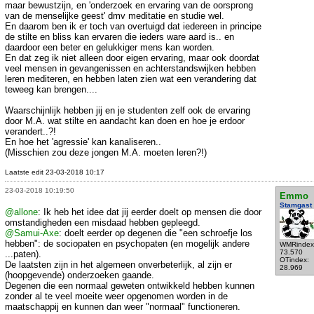
maar bewustzijn, en 'onderzoek en ervaring van de oorsprong
van de menselijke geest' dmv meditatie en studie wel.
En daarom ben ik er toch van overtuigd dat iedereen in principe
de stilte en bliss kan ervaren die ieders ware aard is.. en
daardoor een beter en gelukkiger mens kan worden.
En dat zeg ik niet alleen door eigen ervaring, maar ook doordat
veel mensen in gevangenissen en achterstandswijken hebben
leren mediteren, en hebben laten zien wat een verandering dat
teweeg kan brengen....
Waarschijnlijk hebben jij en je studenten zelf ook de ervaring
door M.A. wat stilte en aandacht kan doen en hoe je erdoor
verandert..?!
En hoe het 'agressie' kan kanaliseren..
(Misschien zou deze jongen M.A. moeten leren?!)
Laatste edit 23-03-2018 10:17
23-03-2018 10:19:50
Emmo
Stamgast
@allone
: Ik heb het idee dat jij eerder doelt op mensen die door
omstandigheden een misdaad hebben gepleegd.
@Samui-Axe
: doelt eerder op degenen die "een schroefje los
hebben": de sociopaten en psychopaten (en mogelijk andere
WMRindex
73.570
...paten).
OTindex:
De laatsten zijn in het algemeen onverbeterlijk, al zijn er
28.969
(hoopgevende) onderzoeken gaande.
Degenen die een normaal geweten ontwikkeld hebben kunnen
zonder al te veel moeite weer opgenomen worden in de
maatschappij en kunnen dan weer "normaal" functioneren.