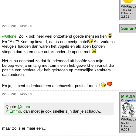
WMRindex
18.714
OTindex:
2.861
22-03-2018 13:05:30
Samui-
@allone
: Zo ik ook heel veel ontzettend goede mensen ken
En "Als"? Kom op lieverd, dat is een beetje naïef
Als varkens
vleugels hadden dan waren het vogels en als apen konden
vliegen dan zaten onze auto's onder de apenstront
Het is nu eenmaal zo dat ik inderdaad uit hoofde van mijn
beroep vele jaren lang met criminelen heb gewerkt en vanuit die
positie een bredere kijk heb gekregen op menselijke karakters
dan anderen.
En ja, jij bent inderdaad een afschuwelijk positief mens!
22-03-2018 14:27:09
MIADIA
Oudgedie
Quote
@stora
:
@Emmo
, dan moet je ook sneller zijn dan je schaduw.
WMRindex
5.748
OTindex:
maar zo is er maar een...
6.568