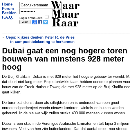
Waar
Home
Forum
Maar
Beelden
F.A.Q.
Login onthouden
Raar
«
Oeps: kijkers denken Peter R. de Vries
in compositietekening te herkennen
Dubai gaat een nog hogere toren
Mannelijke schildpadden dreigen te
verdwijnen
»
bouwen van minstens 928 meter
hoog
De Burj Khalifa in Dubai is met 828 meter het hoogste gebouw ter wereld. M
dat duurt niet lang meer. Projectontwikkelaars hebben concrete plannen voo
bouw van de Creek Harbour Tower, die met 928 meter op de Burj Khalifa nee
gaat kijken.
De toren zal dienst doen als uitkijktoren en is onderdeel van een groot
onroerendgoedproject waarin nieuwe kantoren, winkels en huizen worden
gebouwd. In de nieuwe wijk zullen straks 400.000 mensen kunnen wonen.
Dubai is een stad in de Verenigde Arabische Emiraten en telt bijna 3 miljoen
inwoners. Veel van hen zijn buitenlanders. Dat dat aantal groeit nog steeds,