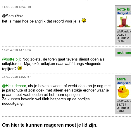
14-01-2018 13:43:10
botte bi
Oudgedie
@SamuiAxe:
het is maar hoe belangrijk dat record voor je is
WMRindex
90.824
OTindex:
39.090
14-01-2018 14:16:36
nietmee
@botte bijl
: Nog zoiets, de toren gaat tevens dienst doen als
uitkijktoren.. Mja, oké, uitkijken naar wat? Langs vliegende
tapijten?
14-01-2018 14:22:57
stora
Oudgedie
@Heusdenaar
, als je bovenin woont of werkt dan kan je nog met
je parachute of zo'n doek met alleen een stokje eronder waar je
je aan moet vasthouden uit het raam springen.
Ze kunnen bovenin wel flink besparen op de bordjes
WMRindex
nooduitgang.
18.714
OTindex:
2.861
Om hier te kunnen reageren moet je lid zijn.