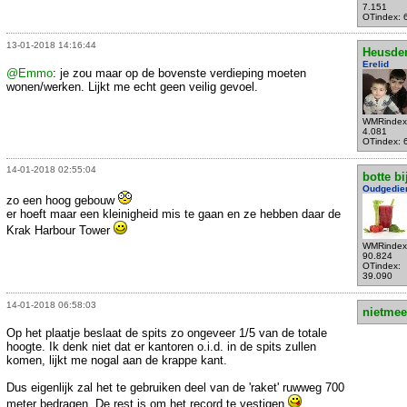
7.151
OTindex: 
13-01-2018 14:16:44
Heusde
Erelid
@Emmo
: je zou maar op de bovenste verdieping moeten
wonen/werken. Lijkt me echt geen veilig gevoel.
WMRindex
4.081
OTindex: 
14-01-2018 02:55:04
botte bi
Oudgedie
zo een hoog gebouw
er hoeft maar een kleinigheid mis te gaan en ze hebben daar de
Krak Harbour Tower
WMRindex
90.824
OTindex:
39.090
14-01-2018 06:58:03
nietmee
Op het plaatje beslaat de spits zo ongeveer 1/5 van de totale
hoogte. Ik denk niet dat er kantoren o.i.d. in de spits zullen
komen, lijkt me nogal aan de krappe kant.
Dus eigenlijk zal het te gebruiken deel van de 'raket' ruwweg 700
meter bedragen. De rest is om het record te vestigen