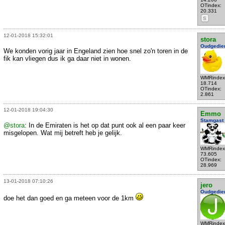
OTindex:
20.331
S
12-01-2018 15:32:01
stora
Oudgedie
We konden vorig jaar in Engeland zien hoe snel zo'n toren in de
fik kan vliegen dus ik ga daar niet in wonen.
WMRindex
18.714
OTindex:
2.861
12-01-2018 19:04:30
Emmo
Stamgast
@stora
: In de Emiraten is het op dat punt ook al een paar keer
misgelopen. Wat mij betreft heb je gelijk.
WMRindex
73.605
OTindex:
28.969
13-01-2018 07:10:26
jero
Oudgedie
doe het dan goed en ga meteen voor de 1km
WMRindex