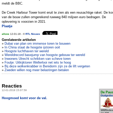
meldt de BBC.
De Creek Harbour Tower komt eruit te zien als een reusachtige raket. De ko
van de bouw zullen omgerekend ruwweg 840 miljoen euro bedragen. De
oplevering is voorzien in 2021.
Plaatje
allone
12-01-18 - ©
RTL Nieuws
Gerelateerde artikelen
»
Dubai van plan om immense toren te bouwen
»
In China staat de hoogste ijstoren ooit
»
Hoogste luchthaven ter wereld
»
Wereldrecord basejump van hoogste gebouw ter wereld
»
Inwoners Utrecht schrikken van scheve toren
»
Foutje: Uitkijktoren Wellerlooi net iets te hoog
»
Bij deze wolkenkrabber in Benidorm zijn ze de lift vergeten
»
Zweden willen nog meer belastingen betalen
Reacties
12-01-2018 15:07:59
De Pau
Oudgedie
Hoogmoed komt voor de val.
WMRindex
14.206