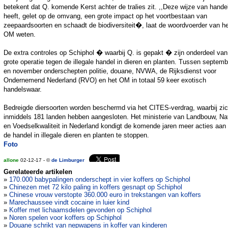
betekent dat Q. komende Kerst achter de tralies zit. ,,Deze wijze van hande
heeft, gelet op de omvang, een grote impact op het voortbestaan van
zeepaardsoorten en schaadt de biodiversiteit�, laat de woordvoerder van h
OM weten.
De extra controles op Schiphol � waarbij Q. is gepakt � zijn onderdeel va
grote operatie tegen de illegale handel in dieren en planten. Tussen septemb
en november onderschepten politie, douane, NVWA, de Rijksdienst voor
Ondernemend Nederland (RVO) en het OM in totaal 59 keer exotisch
handelswaar.
Bedreigde diersoorten worden beschermd via het CITES-verdrag, waarbij zi
inmiddels 181 landen hebben aangesloten. Het ministerie van Landbouw, Na
en Voedselkwaliteit in Nederland kondigt de komende jaren meer acties aan
de handel in illegale dieren en planten te stoppen.
Foto
allone
02-12-17 - ©
de Limburger
Gerelateerde artikelen
»
170.000 babypalingen onderschept in vier koffers op Schiphol
»
Chinezen met 72 kilo paling in koffers gesnapt op Schiphol
»
Chinese vrouw verstopte 360.000 euro in trekstangen van koffers
»
Marechaussee vindt cocaine in luier kind
»
Koffer met lichaamsdelen gevonden op Schiphol
»
Noren spelen voor koffers op Schiphol
»
Douane schrikt van nepwapens in koffer van kinderen