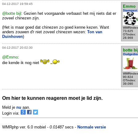
04-12-2017 19:59:45
Emmo
Stamgast
@botte bijl
: Gezien het voorgaande verbaast het mij niets dat er
zoveel chinezen zijn.
(Het is maar goed dat chinezen zo goed kenne kezen. Want
WMRindex
73.625
anders zouwen d'r niet zoveel chinezen wezen:
Ton van
OTindex:
Duinhoven
)
28.969
04-12-2017 20:02:30
botte bi
Oudgedie
@Emmo
:
die kende ik nog niet
WMRindex
90.824
OTindex:
39.090
Om hier te kunnen reageren moet je lid zijn.
Meld je
nu
aan.
Login via:
WMRphp ver. 6.0 mobiel -
0.01487
secs -
Normale versie