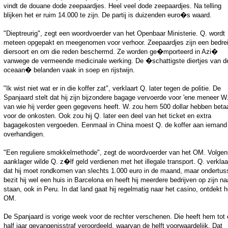
vindt de douane dode zeepaardjes. Heel veel dode zeepaardjes. Na telling
blijken het er ruim 14.000 te zijn. De partij is duizenden euro�s waard.
"Dieptreurig", zegt een woordvoerder van het Openbaar Ministerie. Q. wordt
meteen opgepakt en meegenomen voor verhoor. Zeepaardjes zijn een bedre
diersoort en om die reden beschermd. Ze worden ge�mporteerd in Azi�
vanwege de vermeende medicinale werking. De �schattigste diertjes van d
oceaan� belanden vaak in soep en rijstwijn.
"Ik wist niet wat er in die koffer zat", verklaart Q. later tegen de politie. De
Spanjaard stelt dat hij zijn bijzondere bagage vervoerde voor 'ene meneer W.
van wie hij verder geen gegevens heeft. W. zou hem 500 dollar hebben beta
voor de onkosten. Ook zou hij Q. later een deel van het ticket en extra
bagagekosten vergoeden. Eenmaal in China moest Q. de koffer aan iemand
overhandigen.
"Een reguliere smokkelmethode", zegt de woordvoerder van het OM. Volgen
aanklager wilde Q. z�lf geld verdienen met het illegale transport. Q. verkla
dat hij moet rondkomen van slechts 1.000 euro in de maand, maar ondertus
bezit hij wel een huis in Barcelona en heeft hij meerdere bedrijven op zijn n
staan, ook in Peru. In dat land gaat hij regelmatig naar het casino, ontdekt h
OM.
De Spanjaard is vorige week voor de rechter verschenen. Die heeft hem tot
half jaar gevangenisstraf veroordeeld, waarvan de helft voorwaardelijk. Dat