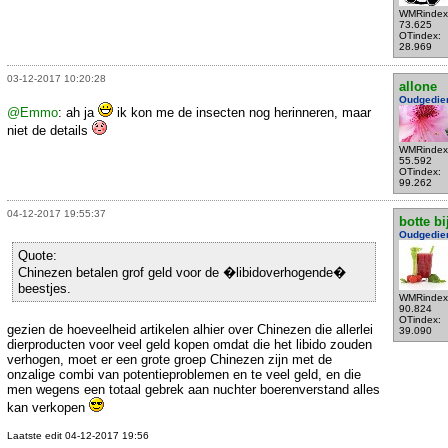
WMRindex
73.625
OTindex:
28.969
03-12-2017 10:20:28
allone
Oudgedie
@Emmo
: ah ja
ik kon me de insecten nog herinneren, maar
niet de details
WMRindex
55.592
OTindex:
99.262
04-12-2017 19:55:37
botte bi
Oudgedie
Quote:
Chinezen betalen grof geld voor de �libidoverhogende�
beestjes.
WMRindex
90.824
OTindex:
gezien de hoeveelheid artikelen alhier over Chinezen die allerlei
39.090
dierproducten voor veel geld kopen omdat die het libido zouden
verhogen, moet er een grote groep Chinezen zijn met de
onzalige combi van potentieproblemen en te veel geld, en die
men wegens een totaal gebrek aan nuchter boerenverstand alles
kan verkopen
Laatste edit 04-12-2017 19:56