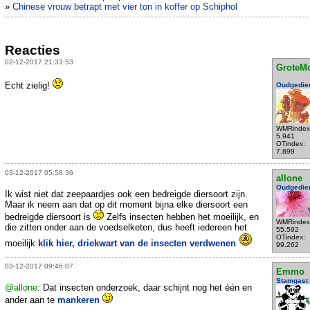
»
Chinese vrouw betrapt met vier ton in koffer op Schiphol
Reacties
02-12-2017 21:33:53
GroteM
Echt zielig!
Oudgedie
WMRindex
5.941
OTindex:
7.899
03-12-2017 05:58:36
allone
Oudgedie
Ik wist niet dat zeepaardjes ook een bedreigde diersoort zijn.
Maar ik neem aan dat op dit moment bijna elke diersoort een
bedreigde diersoort is
Zelfs insecten hebben het moeilijk, en
WMRindex
die zitten onder aan de voedselketen, dus heeft iedereen het
55.592
OTindex:
moeilijk
klik hier, driekwart van de insecten verdwenen
99.262
03-12-2017 09:46:07
Emmo
Stamgast
@allone
: Dat insecten onderzoek, daar schijnt nog het één en
ander aan te
mankeren