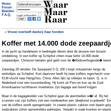
Waar
Home
Forum
Maar
Beelden
F.A.Q.
Login onthouden
Raar
«
Vrouw overleeft dankzij haar honden
Koffer met 14.000 dode zeepaardj
Kaasthee verovert de wereld
»
In de jacht op handelaren in bedreigde dieren doet de douane een bizarre
ontdekking. In een koffer op Schiphol zitten maar liefst 14.000 dode
zeepaardjes. Chinezen betalen grof geld voor de �libidoverhogende� beest
Zaterdag 28 oktober. De Spanjaard S.Q. (58 ) loopt ontspannen langs de
winkeltjes op Schiphol. Kort daarvoor heeft hij twee koffers ingecheckt voor 
KLM-vlucht naar Hangzhou, China. Alles lijkt op rolletjes te lopen. Q. is in
Nederland voor een tussenlanding. Hij komt uit Peru en kon op de Zuid-
Amerikaanse luchthaven moeiteloos zijn bagage aan boord krijgen.
Maar in de bagagekelder van Schiphol gaan de alarmbellen w�l af. Bij het
scannen van zijn koffers ziet een medewerker een 'afwijkend scanbeeld'. E
van de koffers wordt opengemaakt. In zwarte plastic zakken met daarin grij
sealzakken zitten opmerkelijke pakketjes. Verpakt in oude kranten en elasti