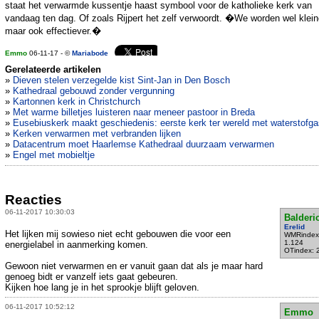
staat het verwarmde kussentje haast symbool voor de katholieke kerk van
vandaag ten dag. Of zoals Rijpert het zelf verwoordt. �We worden wel klein
maar ook effectiever.�
Emmo
06-11-17 - ©
Mariabode
Gerelateerde artikelen
»
Dieven stelen verzegelde kist Sint-Jan in Den Bosch
»
Kathedraal gebouwd zonder vergunning
»
Kartonnen kerk in Christchurch
»
Met warme billetjes luisteren naar meneer pastoor in Breda
»
Eusebiuskerk maakt geschiedenis: eerste kerk ter wereld met waterstofga
»
Kerken verwarmen met verbranden lijken
»
Datacentrum moet Haarlemse Kathedraal duurzaam verwarmen
»
Engel met mobieltje
Reacties
06-11-2017 10:30:03
Balderi
Erelid
Het lijken mij sowieso niet echt gebouwen die voor een
WMRindex
1.124
energielabel in aanmerking komen.
OTindex: 
Gewoon niet verwarmen en er vanuit gaan dat als je maar hard
genoeg bidt er vanzelf iets gaat gebeuren.
Kijken hoe lang je in het sprookje blijft geloven.
06-11-2017 10:52:12
Emmo