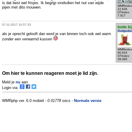
is dat best wel frisjes. Ik begrijp sindsdien het nut van wijde
WMRindex
pijen met dito mouwen.
22.626
OTindex:
7.917
07-11-2017 10:57:33
botte bi
Oudgedie
als je oprecht gelooft dan word je van binnen toch ook wel warm
zonder een verwarmd kussen
WMRindex
90.824
OTindex:
39.090
Om hier te kunnen reageren moet je lid zijn.
Meld je
nu
aan.
Login via:
WMRphp ver. 6.0 mobiel -
0.01778
secs -
Normale versie