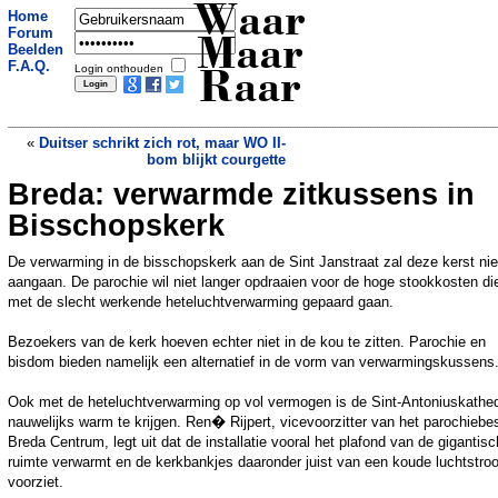
Waar
Home
Forum
Maar
Beelden
F.A.Q.
Login onthouden
Raar
«
Duitser schrikt zich rot, maar WO II-
bom blijkt courgette
Breda: verwarmde zitkussens in
Inbreker vijf uur lang vast in raam na
mislukte inbraak
»
Bisschopskerk
De verwarming in de bisschopskerk aan de Sint Janstraat zal deze kerst nie
aangaan. De parochie wil niet langer opdraaien voor de hoge stookkosten di
met de slecht werkende heteluchtverwarming gepaard gaan.
Bezoekers van de kerk hoeven echter niet in de kou te zitten. Parochie en
bisdom bieden namelijk een alternatief in de vorm van verwarmingskussens
Ook met de heteluchtverwarming op vol vermogen is de Sint-Antoniuskathed
nauwelijks warm te krijgen. Ren� Rijpert, vicevoorzitter van het parochiebe
Breda Centrum, legt uit dat de installatie vooral het plafond van de gigantis
ruimte verwarmt en de kerkbankjes daaronder juist van een koude luchtstro
voorziet.