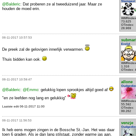
Stamgast
@Balderic
: Dat proberen ze al tweeduizend jaar. Maar ze
houden de moed erin.
WMRindex
73.625
OTindex:
28.969
06-11-2017 10:57:53
submar
Erelid
De preek zal de gelovigen innerlijk verwarmen.
Thuis bidden kan ook.
WMRindex
1.316
OTindex: 
06-11-2017 10:59:47
allone
Oudgedie
@Balderic
:
@Emmo
: gelukkig lopen sprookjes altijd goed af
"en ze leefden nog lang en gelukkig"
WMRindex
55.592
Laatste edit 06-11-2017 11:00
OTindex:
99.262
06-11-2017 11:56:53
venzje
Oudgedie
Ik heb eens mogen zingen in de Bossche St.-Jan. Het was daar
toen 6 graden. Als je dan lang stilstaat, zonder warme jas aan,