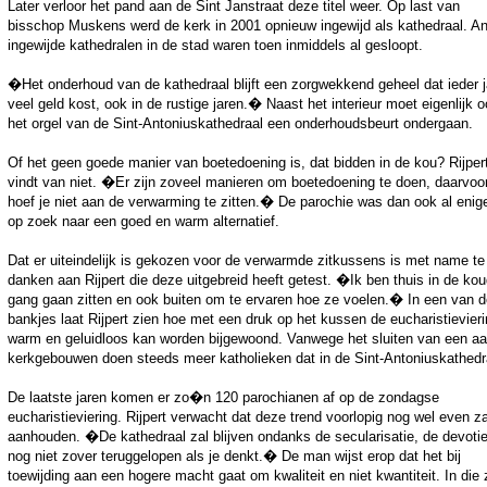
Later verloor het pand aan de Sint Janstraat deze titel weer. Op last van
bisschop Muskens werd de kerk in 2001 opnieuw ingewijd als kathedraal. A
ingewijde kathedralen in de stad waren toen inmiddels al gesloopt.
�Het onderhoud van de kathedraal blijft een zorgwekkend geheel dat ieder j
veel geld kost, ook in de rustige jaren.� Naast het interieur moet eigenlijk 
het orgel van de Sint-Antoniuskathedraal een onderhoudsbeurt ondergaan.
Of het geen goede manier van boetedoening is, dat bidden in de kou? Rijper
vindt van niet. �Er zijn zoveel manieren om boetedoening te doen, daarvoo
hoef je niet aan de verwarming te zitten.� De parochie was dan ook al enige
op zoek naar een goed en warm alternatief.
Dat er uiteindelijk is gekozen voor de verwarmde zitkussens is met name te
danken aan Rijpert die deze uitgebreid heeft getest. �Ik ben thuis in de ko
gang gaan zitten en ook buiten om te ervaren hoe ze voelen.� In een van d
bankjes laat Rijpert zien hoe met een druk op het kussen de eucharistievier
warm en geluidloos kan worden bijgewoond. Vanwege het sluiten van een aa
kerkgebouwen doen steeds meer katholieken dat in de Sint-Antoniuskathedr
De laatste jaren komen er zo�n 120 parochianen af op de zondagse
eucharistieviering. Rijpert verwacht dat deze trend voorlopig nog wel even za
aanhouden. �De kathedraal zal blijven ondanks de secularisatie, de devotie
nog niet zover teruggelopen als je denkt.� De man wijst erop dat het bij
toewijding aan een hogere macht gaat om kwaliteit en niet kwantiteit. In die 