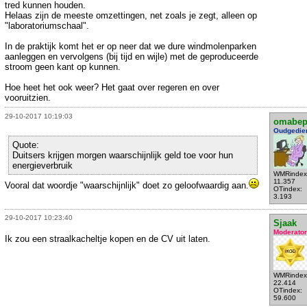
tred kunnen houden.
Helaas zijn de meeste omzettingen, net zoals je zegt, alleen op
"laboratoriumschaal".
In de praktijk komt het er op neer dat we dure windmolenparken
aanleggen en vervolgens (bij tijd en wijle) met de geproduceerde
stroom geen kant op kunnen.
Hoe heet het ook weer? Het gaat over regeren en over
vooruitzien.
29-10-2017 10:19:03
omabe
Oudgedie
Quote:
Duitsers krijgen morgen waarschijnlijk geld toe voor hun
energieverbruik
WMRindex
11.357
Vooral dat woordje "waarschijnlijk" doet zo geloofwaardig aan.
OTindex:
3.193
29-10-2017 10:23:40
Sjaak
Moderator
Ik zou een straalkacheltje kopen en de CV uit laten.
WMRindex
22.414
OTindex:
59.600