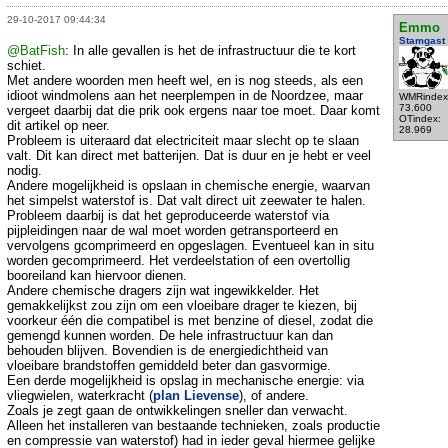
29-10-2017 09:44:34
Emmo
Stamgast
@BatFish
: In alle gevallen is het de infrastructuur die te kort
schiet.
Met andere woorden men heeft wel, en is nog steeds, als een
idioot windmolens aan het neerplempen in de Noordzee, maar
WMRindex
73.600
vergeet daarbij dat die prik ook ergens naar toe moet. Daar komt
OTindex:
dit artikel op neer.
28.969
Probleem is uiteraard dat electriciteit maar slecht op te slaan
valt. Dit kan direct met batterijen. Dat is duur en je hebt er veel
nodig.
Andere mogelijkheid is opslaan in chemische energie, waarvan
het simpelst waterstof is. Dat valt direct uit zeewater te halen.
Probleem daarbij is dat het geproduceerde waterstof via
pijpleidingen naar de wal moet worden getransporteerd en
vervolgens gcomprimeerd en opgeslagen. Eventueel kan in situ
worden gecomprimeerd. Het verdeelstation of een overtollig
booreiland kan hiervoor dienen.
Andere chemische dragers zijn wat ingewikkelder. Het
gemakkelijkst zou zijn om een vloeibare drager te kiezen, bij
voorkeur één die compatibel is met benzine of diesel, zodat die
gemengd kunnen worden. De hele infrastructuur kan dan
behouden blijven. Bovendien is de energiedichtheid van
vloeibare brandstoffen gemiddeld beter dan gasvormige.
Een derde mogelijkheid is opslag in mechanische energie: via
vliegwielen, waterkracht (
plan Lievense
), of andere.
Zoals je zegt gaan de ontwikkelingen sneller dan verwacht.
Alleen het installeren van bestaande technieken, zoals productie
en compressie van waterstof) had in ieder geval hiermee gelijke