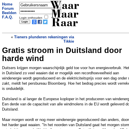
Waar
Home
Forum
Maar
Beelden
F.A.Q.
Login onthouden
Raar
«
Tieners plunderen rekeningen via
Tikkie
Gratis stroom in Duitsland door
Ruzie om parkeerplaats voor brandweer
resulteert in drie arrestaties
»
harde wind
Duitsers krijgen morgen waarschijnlijk geld toe voor hun energieverbruik. Het
in Duitsland zo veel waaien dat er mogelijk een recordhoeveelheid aan
windenergie wordt geproduceerd en de elektriciteitsprijs voor een dag onder 
zakt, meldt het persbureau Bloomberg. Hoe het bedrag precies wordt verrek
is onduidelijk.
Duitsland is al langer de Europese koploper in het produceren van windenerg
Een derde van de capaciteit van alle windmolens in de EU wordt geleverd d
Duitsland.
Maar morgen wordt er nog meer windenergie geproduceerd dan anders, door
het harder gaat waaien. "In het noorden van Duitsland gaat het morgen stor