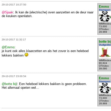
29-10-2017 10:27:50
Emmo
Stamgast
@Sjaak
: Ik kan de (electrische) oven aanzetten en de deur naar
de keuken openlaten.
WMRindex
73.600
OTindex:
28.969
29-10-2017 11:32:17
botte bi
Oudgedie
@Emmo
:
je kunt ook alles klaarzetten en als het zover is een heleboel
lekkers bakken
WMRindex
90.824
OTindex:
39.090
29-10-2017 23:00:54
Emmo
Stamgast
@botte bijl
: Een heleboel lekkers bakken is geen probleem.
Het allemaal opeten wel...
WMRindex
73.600
OTindex:
28.969