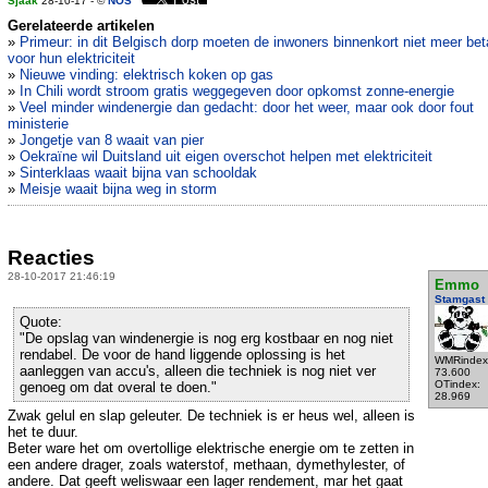
Sjaak
28-10-17 - ©
NOS
Gerelateerde artikelen
»
Primeur: in dit Belgisch dorp moeten de inwoners binnenkort niet meer bet
voor hun elektriciteit
»
Nieuwe vinding: elektrisch koken op gas
»
In Chili wordt stroom gratis weggegeven door opkomst zonne-energie
»
Veel minder windenergie dan gedacht: door het weer, maar ook door fout
ministerie
»
Jongetje van 8 waait van pier
»
Oekraïne wil Duitsland uit eigen overschot helpen met elektriciteit
»
Sinterklaas waait bijna van schooldak
»
Meisje waait bijna weg in storm
Reacties
28-10-2017 21:46:19
Emmo
Stamgast
Quote:
"De opslag van windenergie is nog erg kostbaar en nog niet
rendabel. De voor de hand liggende oplossing is het
WMRindex
aanleggen van accu's, alleen die techniek is nog niet ver
73.600
OTindex:
genoeg om dat overal te doen."
28.969
Zwak gelul en slap geleuter. De techniek is er heus wel, alleen is
het te duur.
Beter ware het om overtollige elektrische energie om te zetten in
een andere drager, zoals waterstof, methaan, dymethylester, of
andere. Dat geeft weliswaar een lager rendement, mar het gaat