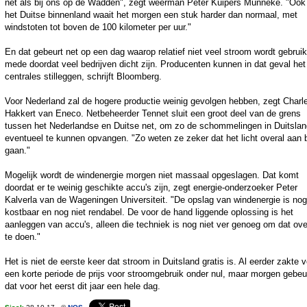
net als bij ons op de Wadden", zegt weerman Peter Kuipers Munneke. "Ook 
het Duitse binnenland waait het morgen een stuk harder dan normaal, met
windstoten tot boven de 100 kilometer per uur."
En dat gebeurt net op een dag waarop relatief niet veel stroom wordt gebruik
mede doordat veel bedrijven dicht zijn. Producenten kunnen in dat geval het
centrales stilleggen, schrijft Bloomberg.
Voor Nederland zal de hogere productie weinig gevolgen hebben, zegt Charl
Hakkert van Eneco. Netbeheerder Tennet sluit een groot deel van de grens
tussen het Nederlandse en Duitse net, om zo de schommelingen in Duitslan
eventueel te kunnen opvangen. "Zo weten ze zeker dat het licht overal aan bl
gaan."
Mogelijk wordt de windenergie morgen niet massaal opgeslagen. Dat komt
doordat er te weinig geschikte accu's zijn, zegt energie-onderzoeker Peter
Kalverla van de Wageningen Universiteit. "De opslag van windenergie is nog
kostbaar en nog niet rendabel. De voor de hand liggende oplossing is het
aanleggen van accu's, alleen die techniek is nog niet ver genoeg om dat ove
te doen."
Het is niet de eerste keer dat stroom in Duitsland gratis is. Al eerder zakte 
een korte periode de prijs voor stroomgebruik onder nul, maar morgen gebeu
dat voor het eerst dit jaar een hele dag.