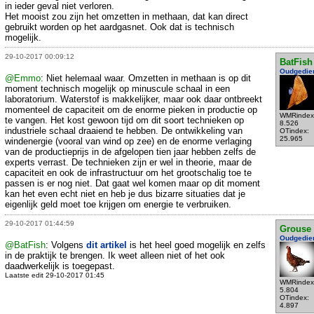
in ieder geval niet verloren.
Het mooist zou zijn het omzetten in methaan, dat kan direct
gebruikt worden op het aardgasnet. Ook dat is technisch
mogelijk.
29-10-2017 00:09:12
BatFish
Oudgedie
@Emmo
: Niet helemaal waar. Omzetten in methaan is op dit
moment technisch mogelijk op minuscule schaal in een
laboratorium. Waterstof is makkelijker, maar ook daar ontbreekt
momenteel de capaciteit om de enorme pieken in productie op
WMRindex
te vangen. Het kost gewoon tijd om dit soort technieken op
8.526
industriele schaal draaiend te hebben. De ontwikkeling van
OTindex:
25.965
windenergie (vooral van wind op zee) en de enorme verlaging
van de productieprijs in de afgelopen tien jaar hebben zelfs de
experts verrast. De technieken zijn er wel in theorie, maar de
capaciteit en ook de infrastructuur om het grootschalig toe te
passen is er nog niet. Dat gaat wel komen maar op dit moment
kan het even echt niet en heb je dus bizarre situaties dat je
eigenlijk geld moet toe krijgen om energie te verbruiken.
29-10-2017 01:44:59
Grouse
Oudgedie
@BatFish
: Volgens
dit artikel
is het heel goed mogelijk en zelfs
in de praktijk te brengen. Ik weet alleen niet of het ook
daadwerkelijk is toegepast.
Laatste edit 29-10-2017 01:45
WMRindex
5.804
OTindex:
4.897