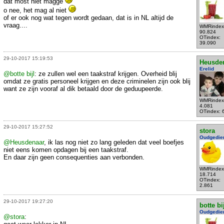
dat most niet magge
o nee, het mag al niet
of er ook nog wat tegen wordt gedaan, dat is in NL altijd de
vraag....
WMRindex
90.824
OTindex:
39.090
29-10-2017 15:19:53
Heusde
Erelid
@botte bijl
: ze zullen wel een taakstraf krijgen. Overheid blij
omdat ze gratis personeel krijgen en deze criminelen zijn ook blij
want ze zijn vooraf al dik betaald door de geduupeerde.
WMRindex
4.081
OTindex: 
29-10-2017 15:27:52
stora
Oudgedie
@Heusdenaar
, ik las nog niet zo lang geleden dat veel boefjes
niet eens komen opdagen bij een taakstraf.
En daar zijn geen consequenties aan verbonden.
WMRindex
18.714
OTindex:
2.861
29-10-2017 19:27:20
botte bi
Oudgedie
@stora
: