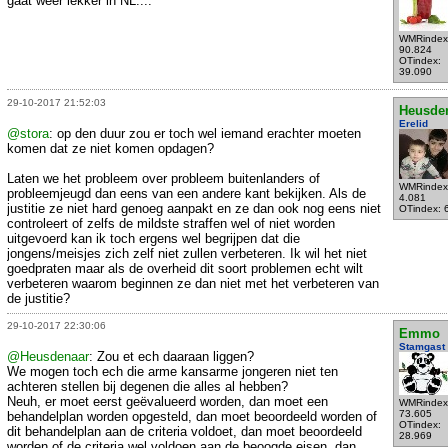
gaat weer lekker in NL....
WMRindex
90.824
OTindex:
39.090
29-10-2017 21:52:03
Heusde
Erelid
@stora
: op den duur zou er toch wel iemand erachter moeten
komen dat ze niet komen opdagen?
Laten we het probleem over probleem buitenlanders of
WMRindex
probleemjeugd dan eens van een andere kant bekijken. Als de
4.081
justitie ze niet hard genoeg aanpakt en ze dan ook nog eens niet
OTindex: 
controleert of zelfs de mildste straffen wel of niet worden
uitgevoerd kan ik toch ergens wel begrijpen dat die
jongens/meisjes zich zelf niet zullen verbeteren. Ik wil het niet
goedpraten maar als de overheid dit soort problemen echt wilt
verbeteren waarom beginnen ze dan niet met het verbeteren van
de justitie?
29-10-2017 22:30:06
Emmo
Stamgast
@Heusdenaar
: Zou et ech daaraan liggen?
We mogen toch ech die arme kansarme jongeren niet ten
achteren stellen bij degenen die alles al hebben?
Neuh, er moet eerst geëvalueerd worden, dan moet een
WMRindex
73.605
behandelplan worden opgesteld, dan moet beoordeeld worden of
OTindex:
dit behandelplan aan de criteria voldoet, dan moet beoordeeld
28.969
worden of de criteria wel voldoen aan de beoogde eisen, dan