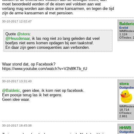
moet beoordeeld worden of de eisen wel voldoen aan wat
verlang mag worden aan deze arme kansarmen, en tegen die tijd
zijn de arme kansarmen al met pensioen.
30-10-2017 12:02:47
Balderi
Erelid
WMRindex
Quote
@stora
:
1.124
OTindex: 
@Heusdenaar
, ik las nog niet zo lang geleden dat veel
boefjes niet eens komen opdagen bij een taakstraf.
En daar zijn geen consequenties aan verbonden.
Waar stond dat, op Facebook?
https://www.youtube.com/watch?v=V2h8fKTb_tU
30-10-2017 13:31:40
stora
Oudgedie
@Balderic
, geen idee, ik kom niet op facebook.
Een poosje terug las ik het ergens.
Geen idee waar.
WMRindex
18.714
OTindex:
2.861
30-10-2017 18:45:38
HHWB
Oudgedie