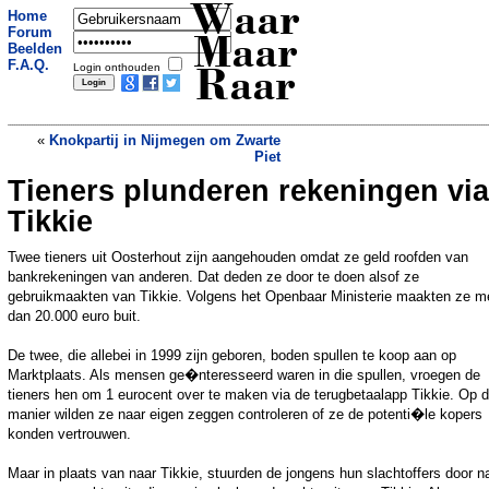
Waar
Home
Forum
Maar
Beelden
F.A.Q.
Login onthouden
Raar
«
Knokpartij in Nijmegen om Zwarte
Piet
Tieners plunderen rekeningen via
Gratis stroom in Duitsland door harde
wind
»
Tikkie
Twee tieners uit Oosterhout zijn aangehouden omdat ze geld roofden van
bankrekeningen van anderen. Dat deden ze door te doen alsof ze
gebruikmaakten van Tikkie. Volgens het Openbaar Ministerie maakten ze m
dan 20.000 euro buit.
De twee, die allebei in 1999 zijn geboren, boden spullen te koop aan op
Marktplaats. Als mensen ge�nteresseerd waren in die spullen, vroegen de
tieners hen om 1 eurocent over te maken via de terugbetaalapp Tikkie. Op d
manier wilden ze naar eigen zeggen controleren of ze de potenti�le kopers
konden vertrouwen.
Maar in plaats van naar Tikkie, stuurden de jongens hun slachtoffers door n