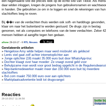
een nagemaakte site die precies leek op de echte site van Tikkie. Als men
daar wilden inloggen, kregen de jongens hun gebruikersnamen en wachtwoo
in handen. Die gebruikten ze om in te loggen en snel de rekeningen van hun
slachtoffers leeg te roven.
Bij ��n van de verdachten thuis werden ook soft- en harddrugs gevonden,
klaar om naar het buitenland te worden gestuurd. De drugs zijn in beslag
genomen, net als computers en telefoons van de twee verdachten. Zeker 42
mensen hebben al aangifte tegen hen gedaan.
allone
29-10-17 - ©
RTL Nieuws
Gerelateerde artikelen
»
Hengelose Amy wilde helpen maar werd misbruikt als geldezel
»
Lents stel gaat zelf achter internetoplichter aan
»
Jonge oplichter (19) maakt 35.000 euro buit door WhatsApp-truc
»
Dochter klaagt over haar moeder: Ze vraagt overal geld voor
»
Behulpzame man wordt voor groot bedrag opgelicht in de Reguliersdwarsst
»
Nep-bankmedewerker maakt meer dan 150.000 euro buit bij meerdere
slachtoffers
»
Bol.com maakt 750.000 euro over aan oplichters
»
Marktplaatsadvertentie leidt tot drugsvangst
Reacties
29-10-2017 11:34:50
botte bi
Oudgedie