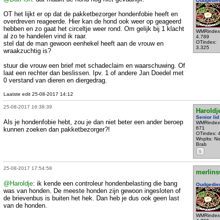
Oudgedie
OT het lijkt er op dat de pakketbezorger hondenfobie heeft en
overdreven reageerde. Hier kan de hond ook weer op geageerd
hebben en zo gaat het circeltje weer rond. Om gelijk bij 1 klacht
WMRindex
al zo te handelen vind ik raar.
4.789
OTindex:
stel dat de man gewoon eenhekel heeft aan de vrouw en
3.325
wraakzuchtig is?
stuur die vrouw een brief met schadeclaim en waarschuwing. Of
laat een rechter dan beslissen. Ipv. 1 of andere Jan Doedel met
0 verstand van dieren en diergedrag.
Laatste edit 25-08-2017 14:12
25-08-2017 16:38:39
Haroldj
Senior lid
Als je hondenfobie hebt, zou je dan niet beter een ander beroep
WMRindex
671
kunnen zoeken dan pakketbezorger?!
OTindex: 
Wnplts: N
Brab
S
25-08-2017 17:54:58
merlins
@Haroldje
: ik kende een controleur hondenbelasting die bang
Oudgedie
was van honden. De meeste honden zijn gewoon ingesloten of
de brievenbus is buiten het hek. Dan heb je dus ook geen last
van de honden.
WMRindex