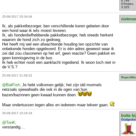
4.789
OTindex:
3.325
25-08-2017 20:34:04
nietmee
Ik, als pakketbezorger, ben verschillende keren gebeten door
een hond waar ik iets moest leveren.
Ik, als hondenliefhebbende pakketbezorger, heb steeds herkent
waarom de hond zich zo gedroeg.
Het heeft mij wel een afwachtende houding ten opzichte van
onbekende honden opgeleverd. Er is één adres geweest waar ik
zei dat zou claxoneren op het erf, geen reactie? Geen pakket en
geen kennisgeving in de bus.
Ik heb echter nooit een aanklacht ingediend. Ik woon toch niet in
de V.S.?
25-08-2017 21:56:22
RupertMe
@BatFish
: Je hebt volkomen gelijk; het zijn idd mormels
netzoals sjiewafwafs die ook in de ogen van hun
bazen/bazinnen geen kwaad kunnen doen.
Maar ondertussen tegen alles en iedereen maar tekeer gaan.
26-08-2017 10:16:18
botte bi
Oudgedie
@TonK
:
verstandig....