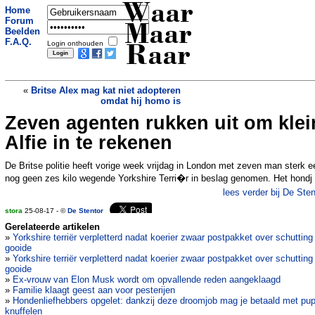
Waar
Home
Forum
Maar
Beelden
F.A.Q.
Login onthouden
Raar
«
Britse Alex mag kat niet adopteren
omdat hij homo is
Zeven agenten rukken uit om klei
14-jarige macarena-danser opgepakt in
Saudi-Arabie
»
Alfie in te rekenen
De Britse politie heeft vorige week vrijdag in London met zeven man sterk e
nog geen zes kilo wegende Yorkshire Terri�r in beslag genomen. Het hondj
lees verder bij De Sten
stora
25-08-17 - ©
De Stentor
Gerelateerde artikelen
»
Yorkshire terriër verpletterd nadat koerier zwaar postpakket over schutting
gooide
»
Yorkshire terriër verpletterd nadat koerier zwaar postpakket over schutting
gooide
»
Ex-vrouw van Elon Musk wordt om opvallende reden aangeklaagd
»
Familie klaagt geest aan voor pesterijen
»
Hondenliefhebbers opgelet: dankzij deze droomjob mag je betaald met pu
knuffelen