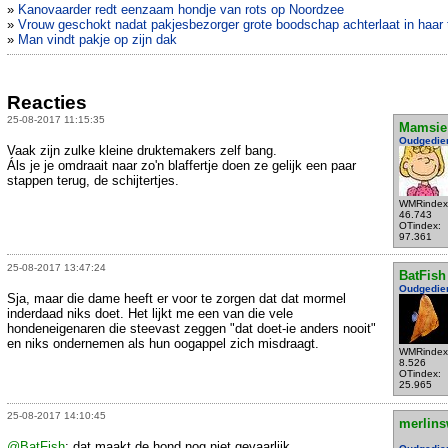
»
Kanovaarder redt eenzaam hondje van rots op Noordzee
»
Vrouw geschokt nadat pakjesbezorger grote boodschap achterlaat in haar 
»
Man vindt pakje op zijn dak
Reacties
25-08-2017 11:15:35
Mamsie
Oudgedie
Vaak zijn zulke kleine druktemakers zelf bang.
Áls je je omdraait naar zo'n blaffertje doen ze gelijk een paar
stappen terug, de schijtertjes.
WMRindex
46.743
OTindex:
97.361
25-08-2017 13:47:24
BatFish
Oudgedie
Sja, maar die dame heeft er voor te zorgen dat dat mormel
inderdaad niks doet. Het lijkt me een van die vele
hondeneigenaren die steevast zeggen "dat doet-ie anders nooit"
en niks ondernemen als hun oogappel zich misdraagt.
WMRindex
8.526
OTindex:
25.965
25-08-2017 14:10:45
merlins
@BatFish
: dat maakt de hond nog niet gevaarlijk.