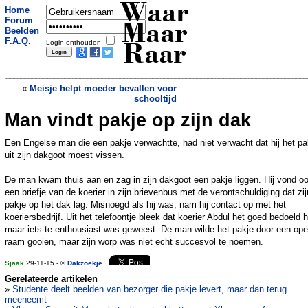
Waar
Home
Forum
Maar
Beelden
F.A.Q.
Login onthouden
Raar
«
Meisje helpt moeder bevallen voor
schooltijd
Man vindt pakje op zijn dak
Wint deze 65-jarige het WK paaldansen?
»
Een Engelse man die een pakje verwachtte, had niet verwacht dat hij het pa
uit zijn dakgoot moest vissen.
De man kwam thuis aan en zag in zijn dakgoot een pakje liggen. Hij vond o
een briefje van de koerier in zijn brievenbus met de verontschuldiging dat zij
pakje op het dak lag. Misnoegd als hij was, nam hij contact op met het
koeriersbedrijf. Uit het telefoontje bleek dat koerier Abdul het goed bedoeld 
maar iets te enthousiast was geweest. De man wilde het pakje door een op
raam gooien, maar zijn worp was niet echt succesvol te noemen.
Sjaak
29-11-15 - ©
Dakzoekje
Gerelateerde artikelen
»
Studente deelt beelden van bezorger die pakje levert, maar dan terug
meeneemt