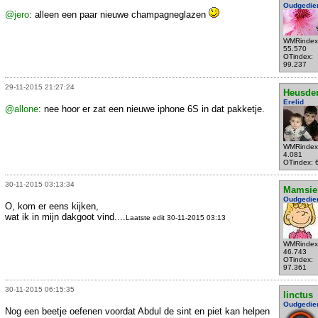
Oudgedie
@jero
: alleen een paar nieuwe champagneglazen
WMRindex
55.570
OTindex:
99.237
29-11-2015 21:27:24
Heusde
Erelid
@allone
: nee hoor er zat een nieuwe iphone 6S in dat pakketje.
WMRindex
4.081
OTindex: 
30-11-2015 03:13:34
Mamsie
Oudgedie
O, kom er eens kijken,
wat ik in mijn dakgoot vind....
Laatste edit 30-11-2015 03:13
WMRindex
46.743
OTindex:
97.361
30-11-2015 06:15:35
linctus
Oudgedie
Nog een beetje oefenen voordat Abdul de sint en piet kan helpen