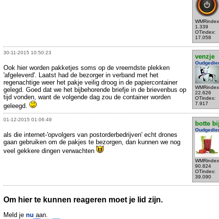
WMRindex
1.339
OTindex:
17.058
30-11-2015 10:50:23
venzje
Oudgedie
Ook hier worden pakketjes soms op de vreemdste plekken
'afgeleverd'. Laatst had de bezorger in verband met het
regenachtige weer het pakje veilig droog in de papiercontainer
WMRindex
gelegd. Goed dat we het bijbehorende briefje in de brievenbus op
22.626
tijd vonden, want de volgende dag zou de container worden
OTindex:
7.917
geleegd.
01-12-2015 01:06:49
botte bi
Oudgedie
als die internet-'opvolgers van postorderbedrijven' echt drones
gaan gebruiken om de pakjes te bezorgen, dan kunnen we nog
veel gekkere dingen verwachten
WMRindex
90.824
OTindex:
39.090
Om hier te kunnen reageren moet je lid zijn.
Meld je
nu
aan.