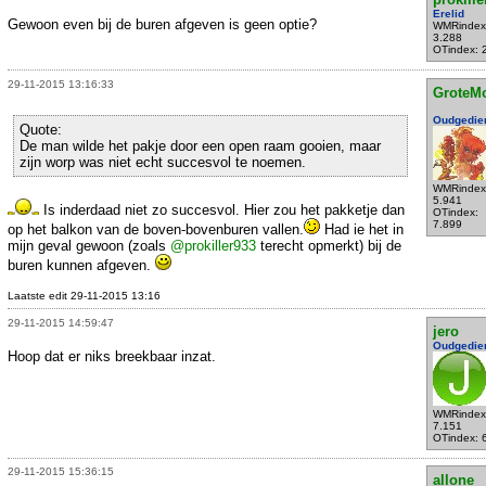
Erelid
Gewoon even bij de buren afgeven is geen optie?
WMRindex
3.288
OTindex: 
29-11-2015 13:16:33
GroteM
Oudgedie
Quote:
De man wilde het pakje door een open raam gooien, maar
zijn worp was niet echt succesvol te noemen.
WMRindex
5.941
Is inderdaad niet zo succesvol. Hier zou het pakketje dan
OTindex:
7.899
op het balkon van de boven-bovenburen vallen.
Had ie het in
mijn geval gewoon (zoals
@prokiller933
terecht opmerkt) bij de
buren kunnen afgeven.
Laatste edit 29-11-2015 13:16
29-11-2015 14:59:47
jero
Oudgedie
Hoop dat er niks breekbaar inzat.
WMRindex
7.151
OTindex: 
29-11-2015 15:36:15
allone