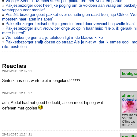
»
Vlogger Sven uit Meppel steelt postpakketten met Xbox en parfum
»
Pakjesbezorger doet heerlijke poging om te voldoen aan vraag om pakketj
verstoppen voor manlief
»
PostNL-bezorger gooit pakket over schutting en raakt konijntje Okkie: 'We
moesten haar laten inslapen'
»
Pakketbezorger Leidsche Rijn gemolesteerd door verwachtingsvolle klant
»
Pakjesbezorger sluit vrouw per ongeluk op in haar huis: “Help, ik geraak ni
meer buiten!”
»
We hebben je gemist, je telefoon ligt in de blauwe kliko
»
Pakketbezorger smijt dozen op straat: Als je niet wil dat ik ermee gooi, mo
niks bestellen
Reacties
29-11-2015 12:09:21
kookgr
Sinterklaas en zwarte piet in engeland?????
29-11-2015 12:15:27
allone
Oudgedie
ach, Abdul had het goed bedoeld, alleen moet hij nog wat
oefenen met gooien
WMRindex
55.570
OTindex:
99.237
29-11-2015 12:24:21
prokille