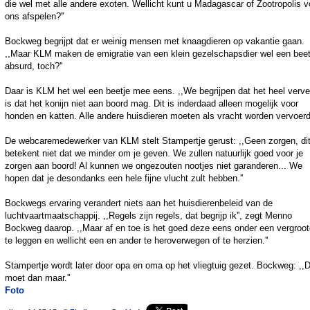
die wel met alle andere exoten. Wellicht kunt u Madagascar of Zootropolis v
ons afspelen?''
Bockweg begrijpt dat er weinig mensen met knaagdieren op vakantie gaan.
,,Maar KLM maken de emigratie van een klein gezelschapsdier wel een beet
absurd, toch?''
Daar is KLM het wel een beetje mee eens. ,,We begrijpen dat het heel verv
is dat het konijn niet aan boord mag. Dit is inderdaad alleen mogelijk voor
honden en katten. Alle andere huisdieren moeten als vracht worden vervoerd.
De webcaremedewerker van KLM stelt Stampertje gerust: ,,Geen zorgen, di
betekent niet dat we minder om je geven. We zullen natuurlijk goed voor je
zorgen aan boord! Al kunnen we ongezouten nootjes niet garanderen... We
hopen dat je desondanks een hele fijne vlucht zult hebben.''
Bockwegs ervaring verandert niets aan het huisdierenbeleid van de
luchtvaartmaatschappij. ,,Regels zijn regels, dat begrijp ik'', zegt Menno
Bockweg daarop. ,,Maar af en toe is het goed deze eens onder een vergroot
te leggen en wellicht een en ander te heroverwegen of te herzien.''
Stampertje wordt later door opa en oma op het vliegtuig gezet. Bockweg: ,,
moet dan maar.''
Foto