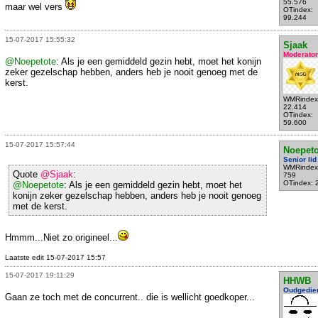
55.576
maar wel vers
OTindex:
99.244
15-07-2017 15:55:32
Sjaak
Moderator
@Noepetote
: Als je een gemiddeld gezin hebt, moet het konijn
zeker gezelschap hebben, anders heb je nooit genoeg met de
kerst.
WMRindex
22.414
OTindex:
59.600
15-07-2017 15:57:44
Noepeto
Senior lid
WMRindex
Quote
@Sjaak
:
759
OTindex: 
@Noepetote
: Als je een gemiddeld gezin hebt, moet het
konijn zeker gezelschap hebben, anders heb je nooit genoeg
met de kerst.
Hmmm...Niet zo origineel...
Laatste edit 15-07-2017 15:57
15-07-2017 19:11:29
HHWB
Oudgedie
Gaan ze toch met de concurrent.. die is wellicht goedkoper...