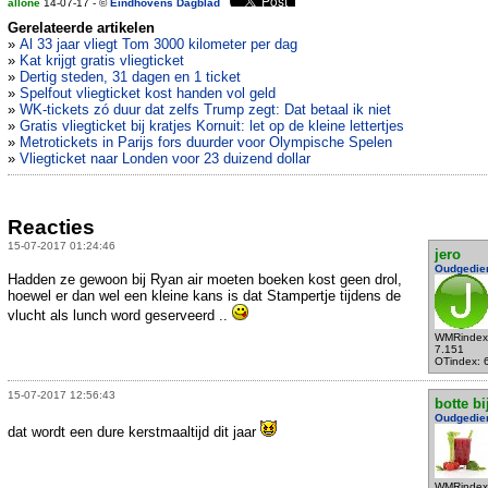
allone
14-07-17 - ©
Eindhovens Dagblad
Gerelateerde artikelen
»
Al 33 jaar vliegt Tom 3000 kilometer per dag
»
Kat krijgt gratis vliegticket
»
Dertig steden, 31 dagen en 1 ticket
»
Spelfout vliegticket kost handen vol geld
»
WK-tickets zó duur dat zelfs Trump zegt: Dat betaal ik niet
»
Gratis vliegticket bij kratjes Kornuit: let op de kleine lettertjes
»
Metrotickets in Parijs fors duurder voor Olympische Spelen
»
Vliegticket naar Londen voor 23 duizend dollar
Reacties
15-07-2017 01:24:46
jero
Oudgedie
Hadden ze gewoon bij Ryan air moeten boeken kost geen drol,
hoewel er dan wel een kleine kans is dat Stampertje tijdens de
vlucht als lunch word geserveerd ..
WMRindex
7.151
OTindex: 
15-07-2017 12:56:43
botte bi
Oudgedie
dat wordt een dure kerstmaaltijd dit jaar
WMRindex