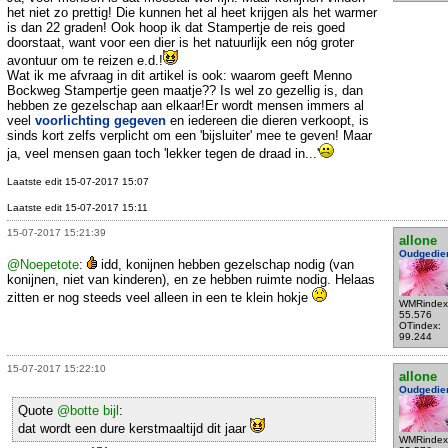
het niet zo prettig! Die kunnen het al heet krijgen als het warmer
is dan 22 graden! Ook hoop ik dat Stampertje de reis goed
doorstaat, want voor een dier is het natuurlijk een nóg groter
avontuur om te reizen e.d.!
Wat ik me afvraag in dit artikel is ook: waarom geeft Menno
Bockweg Stampertje geen maatje?? Is wel zo gezellig is, dan
hebben ze gezelschap aan elkaar!Er wordt mensen immers al
veel
voorlichting gegeven
en iedereen die dieren verkoopt, is
sinds kort zelfs verplicht om een 'bijsluiter' mee te geven! Maar
ja, veel mensen gaan toch 'lekker tegen de draad in...'
Laatste edit 15-07-2017 15:07
Laatste edit 15-07-2017 15:11
15-07-2017 15:21:39
allone
Oudgedie
@Noepetote
:
idd, konijnen hebben gezelschap nodig (van
konijnen, niet van kinderen), en ze hebben ruimte nodig. Helaas
zitten er nog steeds veel alleen in een te klein hokje
WMRindex
55.576
OTindex:
99.244
15-07-2017 15:22:10
allone
Oudgedie
Quote
@botte bijl
:
dat wordt een dure kerstmaaltijd dit jaar
WMRindex