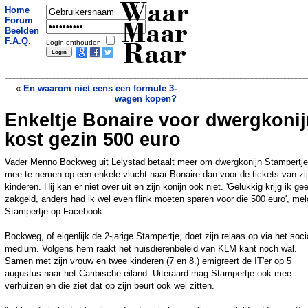
Waar
Home
Forum
Maar
Beelden
F.A.Q.
Login onthouden
Raar
«
En waarom niet eens een formule 3-
wagen kopen?
Enkeltje Bonaire voor dwergkoni
Grootste vliegramp ooit nipt vermeden
nadat piloot zich van landingsbaan
kost gezin 500 euro
vergist
»
Vader Menno Bockweg uit Lelystad betaalt meer om dwergkonijn Stampertje
mee te nemen op een enkele vlucht naar Bonaire dan voor de tickets van zi
kinderen. Hij kan er niet over uit en zijn konijn ook niet. 'Gelukkig krijg ik ge
zakgeld, anders had ik wel even flink moeten sparen voor die 500 euro', mel
Stampertje op Facebook.
Bockweg, of eigenlijk de 2-jarige Stampertje, doet zijn relaas op via het soci
medium. Volgens hem raakt het huisdierenbeleid van KLM kant noch wal.
Samen met zijn vrouw en twee kinderen (7 en 8.) emigreert de IT'er op 5
augustus naar het Caribische eiland. Uiteraard mag Stampertje ook mee
verhuizen en die ziet dat op zijn beurt ook wel zitten.