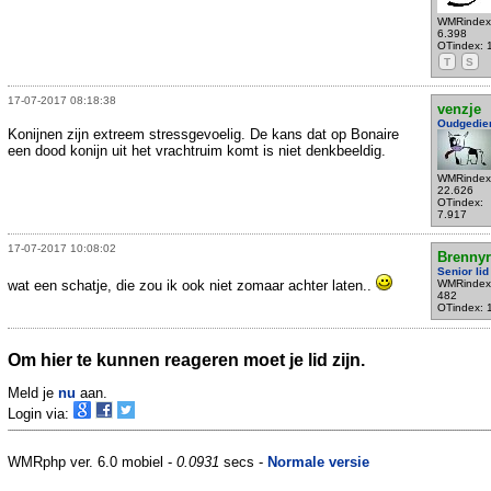
WMRindex
6.398
OTindex: 
T
S
17-07-2017 08:18:38
venzje
Oudgedie
Konijnen zijn extreem stressgevoelig. De kans dat op Bonaire
een dood konijn uit het vrachtruim komt is niet denkbeeldig.
WMRindex
22.626
OTindex:
7.917
17-07-2017 10:08:02
Brennyr
Senior lid
wat een schatje, die zou ik ook niet zomaar achter laten..
WMRindex
482
OTindex: 
Om hier te kunnen reageren moet je lid zijn.
Meld je
nu
aan.
Login via:
WMRphp ver. 6.0 mobiel -
0.0931
secs -
Normale versie