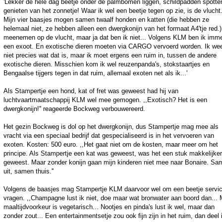
'Lekker de hele dag beetje onder de palmbomen liggen, schildpadden spotte
genieten van het zonnetje! Waar ik wel een beetje tegen op zie, is de vlucht.
Mijn vier baasjes mogen samen twaalf honden en katten (die hebben ze
helemaal niet, ze hebben alleen een dwergkonijn van het formaat A4'tje red.)
meenemen op de vlucht, maar ja dat ben ik niet... Volgens KLM ben ik imm
een exoot. En exotische dieren moeten via CARGO vervoerd worden. Ik we
niet precies wat dat is, maar ik moet ergens een ruim in, tussen de andere
exotische dieren. Misschien kom ik wel reuzenpanda's, stokstaartjes en
Bengaalse tijgers tegen in dat ruim, allemaal exoten net als ik...'
Als Stampertje een hond, kat of fret was geweest had hij van
luchtvaartmaatschappij KLM wel mee gemogen. ,,Exotisch? Het is een
dwergkonijn!'' reageerde Bockweg verbouwereerd.
Het gezin Bockweg is dol op het dwergkonijn, dus Stampertje mag mee als
vracht via een speciaal bedrijf dat gespecialiseerd is in het vervoeren van
exoten. Kosten: 500 euro. ,,Het gaat niet om de kosten, maar meer om het
principe. Als Stampertje een kat was geweest, was het een stuk makkelijker
geweest. Maar zonder konijn gaan mijn kinderen niet mee naar Bonaire. Sa
uit, samen thuis.''
Volgens de baasjes mag Stampertje KLM daarvoor wel om een beetje servi
vragen. ,,Champagne lust ik niet, doe maar wat bronwater aan boord dan... 
maaltijdvoorkeur is vegetarisch... Nootjes en pinda's lust ik wel, maar dan
zonder zout... Een entertainmentsetje zou ook fijn zijn in het ruim, dan deel 