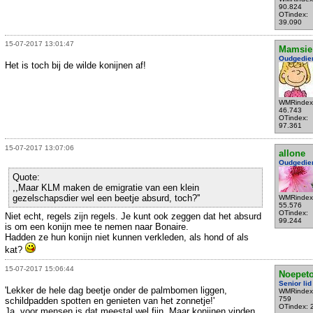
90.824
OTindex:
39.090
15-07-2017 13:01:47
Mamsie
Oudgedie
Het is toch bij de wilde konijnen af!
WMRindex
46.743
OTindex:
97.361
15-07-2017 13:07:06
allone
Oudgedie
Quote:
,,Maar KLM maken de emigratie van een klein
gezelschapsdier wel een beetje absurd, toch?''
WMRindex
55.576
OTindex:
Niet echt, regels zijn regels. Je kunt ook zeggen dat het absurd
99.244
is om een konijn mee te nemen naar Bonaire.
Hadden ze hun konijn niet kunnen verkleden, als hond of als
kat?
15-07-2017 15:06:44
Noepeto
Senior lid
'Lekker de hele dag beetje onder de palmbomen liggen,
WMRindex
759
schildpadden spotten en genieten van het zonnetje!'
OTindex: 
Ja, voor mensen is dat meestal wel fijn. Maar konijnen vinden