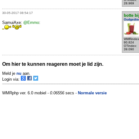
28.969
30-05-2017 08:54:17
botte bi
Oudgedie
SamuiAxe:
@Emmo
:
WMRindex
90.824
OTindex:
39.090
Om hier te kunnen reageren moet je lid zijn.
Meld je
nu
aan.
Login via:
WMRphp ver. 6.0 mobiel -
0.06556
secs -
Normale versie