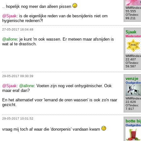
.. hopelijk nog meer dan alleen pissen
WMRindex
55.555
OTindex:
@Sjaak
: is de eigenlijke reden van de besnijdenis niet om
99.211
hygienische redenen?!
27-05-2017 16:04:48
Sjaak
Moderator
@allone
: je kunt 'm ook wassen. Er meteen maar afsnijden is
wat al te drastisch.
WMRindex
22.407
OTindex:
59.587
29-05-2017 09:30:39
venzje
Oudgedie
@Sjaak
:
@allone
: Voeten zijn nog veel onhygiënischer. Ook
maar eraf dan?
WMRindex
En het alternatief voor 'iemand de oren wassen' is ook zo'n raar
22.626
gezicht.
OTindex:
7.917
29-05-2017 10:01:52
botte bi
Oudgedie
vraag mij toch af waar die 'donorpenis' vandaan kwam