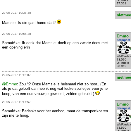
OTindex:
97.361
29-05-2017 10:38:38
nietmee
Mamsie: Is die gast homo dan?
29-05-2017 10:54:28
Emmo
Stamgast
SamuiAxe: Ik denk dat Mamsie: doelt op een zwarte doos met
een opening erin
WMRindex
73.570
OTindex:
28.969
29-05-2017 11:15:07
nietmee
@Emmo
: Zou 't? Onze Mamsie is helemaal niet zo hoor.. (En
als je dat gelooft dan heb ik nog wat leuke spulletjes voor je te
koop, van een oud vrouwtje geweest, zelden gebruikt.)
29-05-2017 11:17:57
Emmo
Stamgast
SamuiAxe: Bedankt voor het aanbod, maar de transportkosten
zijn me te hoog.
WMRindex
73.570
OTindex: