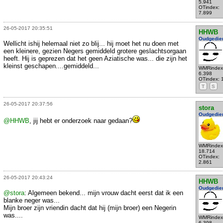
5.941
OTindex:
7.899
26-05-2017 20:35:51
HHWB
Oudgedie
Wellicht ishij helemaal niet zo blij... hij moet het nu doen met
een kleinere, gezien Negers gemiddeld grotere geslachtsorgaan
heeft. Hij is geprezen dat het geen Aziatische was... die zijn het
kleinst geschapen....gemiddeld...
WMRindex
6.398
OTindex: 
T
S
26-05-2017 20:37:56
stora
Oudgedie
@HHWB
, jij hebt er onderzoek naar gedaan?
WMRindex
18.714
OTindex:
2.861
26-05-2017 20:43:24
HHWB
Oudgedie
@stora
: Algemeen bekend... mijn vrouw dacht eerst dat ik een
blanke neger was...
Mijn broer zijn vriendin dacht dat hij (mijn broer) een Negerin
was....
WMRindex
6.398