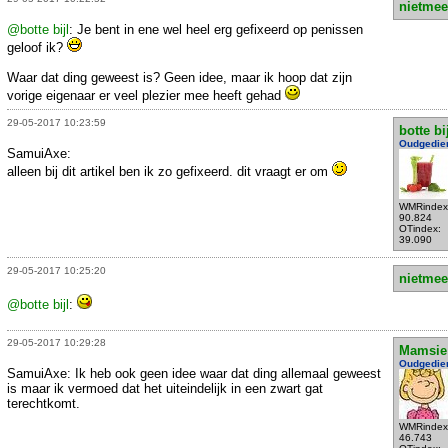
nietmee
@botte bijl
: Je bent in ene wel heel erg gefixeerd op penissen
geloof ik?
Waar dat ding geweest is? Geen idee, maar ik hoop dat zijn
vorige eigenaar er veel plezier mee heeft gehad
29-05-2017 10:23:59
botte bi
Oudgedie
SamuiAxe:
alleen bij dit artikel ben ik zo gefixeerd. dit vraagt er om
WMRindex
90.824
OTindex:
39.090
29-05-2017 10:25:20
nietmee
@botte bijl
:
29-05-2017 10:29:28
Mamsie
Oudgedie
SamuiAxe: Ik heb ook geen idee waar dat ding allemaal geweest
is maar ik vermoed dat het uiteindelijk in een zwart gat
terechtkomt.
WMRindex
46.743