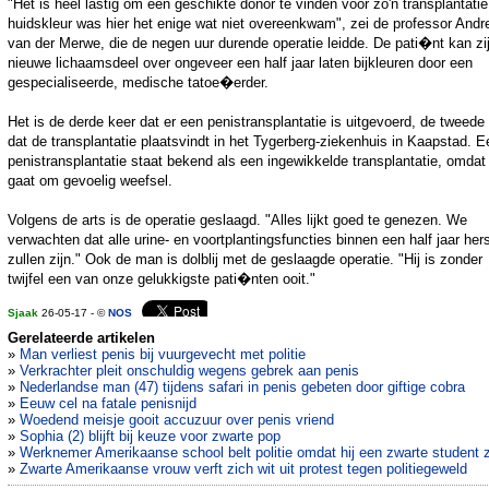
"Het is heel lastig om een geschikte donor te vinden voor zo'n transplantati
huidskleur was hier het enige wat niet overeenkwam", zei de professor Andr
van der Merwe, die de negen uur durende operatie leidde. De pati�nt kan zi
nieuwe lichaamsdeel over ongeveer een half jaar laten bijkleuren door een
gespecialiseerde, medische tatoe�erder.
Het is de derde keer dat er een penistransplantatie is uitgevoerd, de tweede
dat de transplantatie plaatsvindt in het Tygerberg-ziekenhuis in Kaapstad. E
penistransplantatie staat bekend als een ingewikkelde transplantatie, omdat
gaat om gevoelig weefsel.
Volgens de arts is de operatie geslaagd. "Alles lijkt goed te genezen. We
verwachten dat alle urine- en voortplantingsfuncties binnen een half jaar her
zullen zijn." Ook de man is dolblij met de geslaagde operatie. "Hij is zonder
twijfel een van onze gelukkigste pati�nten ooit."
Sjaak
26-05-17 - ©
NOS
Gerelateerde artikelen
»
Man verliest penis bij vuurgevecht met politie
»
Verkrachter pleit onschuldig wegens gebrek aan penis
»
Nederlandse man (47) tijdens safari in penis gebeten door giftige cobra
»
Eeuw cel na fatale penisnijd
»
Woedend meisje gooit accuzuur over penis vriend
»
Sophia (2) blijft bij keuze voor zwarte pop
»
Werknemer Amerikaanse school belt politie omdat hij een zwarte student z
»
Zwarte Amerikaanse vrouw verft zich wit uit protest tegen politiegeweld