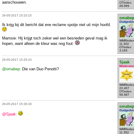
aanschouwen.
OTindex:
28.969
26-05-2017 15:23:15
omabe
Oudgedie
Ik krijg bij dit bericht dat ene reclame spotje niet uit mijn hoofd.
Mamsie: Hij krijgt toch zeker wel een besneden geval mag ik
WMRindex
hopen, want alleen de kleur was nog fout.
11.352
OTindex:
3.193
26-05-2017 15:25:23
Sjaak
Moderator
@omabep
: Die van Duo Penotti?
WMRindex
22.407
OTindex:
59.587
26-05-2017 15:26:33
omabe
Oudgedie
@Sjaak
:
WMRindex
11.352