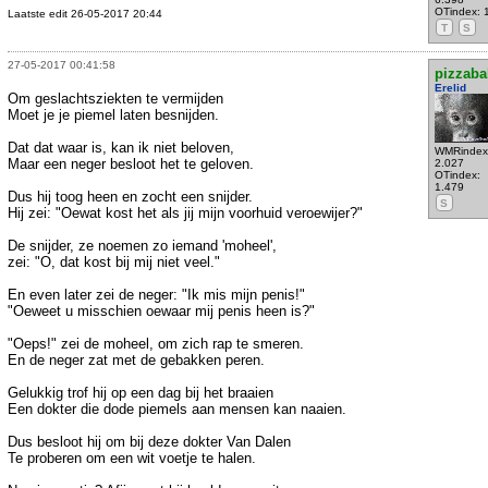
OTindex: 
Laatste edit 26-05-2017 20:44
T
S
27-05-2017 00:41:58
pizzaba
Erelid
Om geslachtsziekten te vermijden
Moet je je piemel laten besnijden.
Dat dat waar is, kan ik niet beloven,
WMRindex
Maar een neger besloot het te geloven.
2.027
OTindex:
1.479
Dus hij toog heen en zocht een snijder.
S
Hij zei: "Oewat kost het als jij mijn voorhuid veroewijer?"
De snijder, ze noemen zo iemand 'moheel',
zei: "O, dat kost bij mij niet veel."
En even later zei de neger: "Ik mis mijn penis!"
"Oeweet u misschien oewaar mij penis heen is?"
"Oeps!" zei de moheel, om zich rap te smeren.
En de neger zat met de gebakken peren.
Gelukkig trof hij op een dag bij het braaien
Een dokter die dode piemels aan mensen kan naaien.
Dus besloot hij om bij deze dokter Van Dalen
Te proberen om een wit voetje te halen.