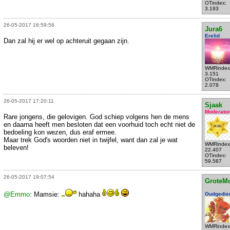
OTindex:
3.193
26-05-2017 16:59:56
Jura6
Erelid
Dan zal hij er wel op achteruit gegaan zijn.
WMRindex
3.151
OTindex:
2.078
26-05-2017 17:20:11
Sjaak
Moderator
Rare jongens, die gelovigen. God schiep volgens hen de mens
en daarna heeft men besloten dat een voorhuid toch echt niet de
bedoeling kon wezen, dus eraf ermee.
Maar trek God's woorden niet in twijfel, want dan zal je wat
WMRindex
beleven!
22.407
OTindex:
59.587
26-05-2017 19:07:54
GroteM
@Emmo
: Mamsie:
hahaha
Oudgedie
WMRindex