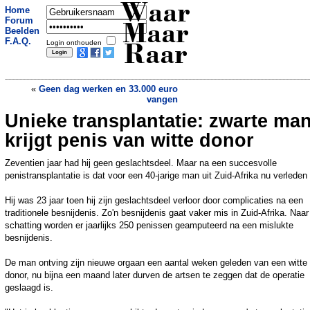
Waar
Home
Forum
Maar
Beelden
F.A.Q.
Login onthouden
Raar
«
Geen dag werken en 33.000 euro
vangen
Unieke transplantatie: zwarte ma
Wielrenner uit Ronde van Belgie gezet
wegens rijden op fietspad
»
krijgt penis van witte donor
Zeventien jaar had hij geen geslachtsdeel. Maar na een succesvolle
penistransplantatie is dat voor een 40-jarige man uit Zuid-Afrika nu verleden t
Hij was 23 jaar toen hij zijn geslachtsdeel verloor door complicaties na een
traditionele besnijdenis. Zo'n besnijdenis gaat vaker mis in Zuid-Afrika. Naar
schatting worden er jaarlijks 250 penissen geamputeerd na een mislukte
besnijdenis.
De man ontving zijn nieuwe orgaan een aantal weken geleden van een witte
donor, nu bijna een maand later durven de artsen te zeggen dat de operatie
geslaagd is.