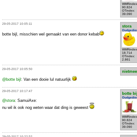
WMRindex
90.824
OTindex:
39.090
29-05-2017 10:05:11
stora
Oudgedie
botte bijl, misschien wel gemaakt van een donor kebab
WMRindex
18.714
OTindex:
2.861
29-05-2017 10:05:50
nietmee
@botte bijl
: Van een dooie lul natuurlijk
29-05-2017 10:17:47
botte bi
Oudgedie
@stora
: SamuiAxe:
nu wil ik ook nog weten waar dat ding is geweest
WMRindex
90.824
OTindex:
39.090
29-05-2017 10:22:52