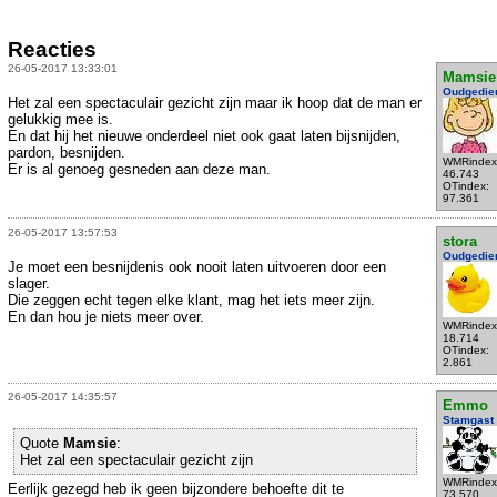
Reacties
26-05-2017 13:33:01
Mamsie
Oudgedie
Het zal een spectaculair gezicht zijn maar ik hoop dat de man er
gelukkig mee is.
En dat hij het nieuwe onderdeel niet ook gaat laten bijsnijden,
pardon, besnijden.
WMRindex
Er is al genoeg gesneden aan deze man.
46.743
OTindex:
97.361
26-05-2017 13:57:53
stora
Oudgedie
Je moet een besnijdenis ook nooit laten uitvoeren door een
slager.
Die zeggen echt tegen elke klant, mag het iets meer zijn.
En dan hou je niets meer over.
WMRindex
18.714
OTindex:
2.861
26-05-2017 14:35:57
Emmo
Stamgast
Quote
Mamsie
:
Het zal een spectaculair gezicht zijn
WMRindex
Eerlijk gezegd heb ik geen bijzondere behoefte dit te
73.570