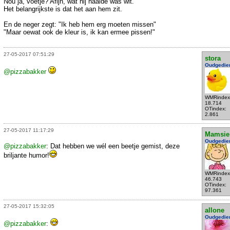
Nou ja, voetje? Afijn, wat hij haalde was wit.
Het belangrijkste is dat het aan hem zit.
En de neger zegt: "Ik heb hem erg moeten missen"
"Maar oewat ook de kleur is, ik kan ermee pissen!"
27-05-2017 07:51:29
stora
Oudgedie
@pizzabakker
WMRindex
18.714
OTindex:
2.861
27-05-2017 11:17:29
Mamsie
Oudgedie
@pizzabakker
: Dat hebben we wél een beetje gemist, deze
briljante humor!
WMRindex
46.743
OTindex:
97.361
27-05-2017 15:32:05
allone
Oudgedie
@pizzabakker
: