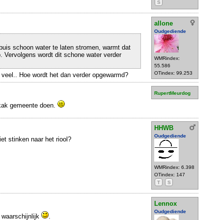
S
allone
Oudgediende
sbuis schoon water te laten stromen, warmt dat
. Vervolgens wordt dit schone water verder
WMRindex:
55.586
OTindex: 99.253
t veel.. Hoe wordt het dan verder opgewarmd?
RupertMeurdog
ekak gemeente doen.
HHWB
Oudgediende
t stinken naar het riool?
WMRindex: 6.398
OTindex: 147
T
S
Lennox
Oudgediende
waarschijnlijk
.