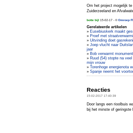
Om het project mogelijk t
Zuiderzeeland en Afvalwat
botte bijl
15-02-17 - ©
Omroep F
Gerelateerde artikelen
»
Eusebiuskerk maakt gesc
»
Proef met straatverwarm
»
Uitvinding doet gasreken
»
Joep vlucht naar Duitsla
jaar
»
Bob verwarmt monumentaa
»
Ruud (54) stopte na veel 
mijn vrouw
»
Torenhoge energienota 
»
Spanje neemt het voorto
Reacties
15-02-2017 17:40:39
Door langs een rioolbuis wa
bij het minste of geringst