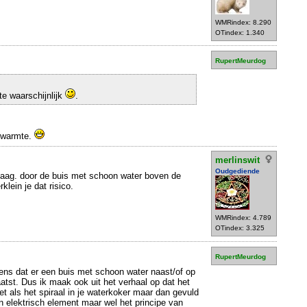
WMRindex: 8.290
OTindex: 1.340
RupertMeurdog
e waarschijnlijk
.
dwarmte.
merlinswit
Oudgediende
laag. door de buis met schoon water boven de
klein je dat risico.
WMRindex: 4.789
OTindex: 3.325
RupertMeurdog
gens dat er een buis met schoon water naast/of op
atst. Dus ik maak ook uit het verhaal op dat het
et als het spiraal in je waterkoker maar dan gevuld
n elektrisch element maar wel het principe van