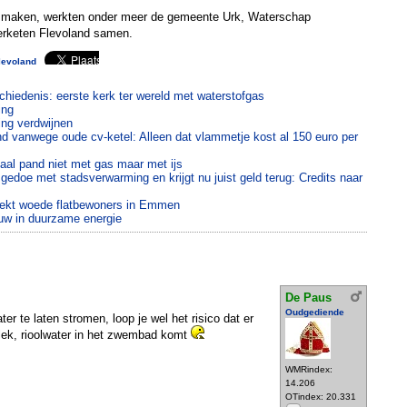
e maken, werkten onder meer de gemeente Urk, Waterschap
erketen Flevoland samen.
levoland
hiedenis: eerste kerk ter wereld met waterstofgas
ing
ing verdwijnen
nd vanwege oude cv-ketel: Alleen dat vlammetje kost al 150 euro per
l pand niet met gas maar met ijs
gedoe met stadsverwarming en krijgt nu juist geld terug: Credits naar
wekt woede flatbewoners in Emmen
uw in duurzame energie
De Paus
Oudgediende
ter te laten stromen, loop je wel het risico dat er
e lek, rioolwater in het zwembad komt
WMRindex:
14.206
OTindex: 20.331