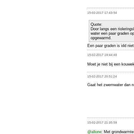
15-02-2017 17:43:54
Quote:
Door langs een riolering
water een paar graden op
opgewarmd.
Een paar graden is idd nie
15-02-2017 19:44:49
Moet je niet bij een kouw
15-02-2017 20:51:24
Gaat het zwemwater dan nie
15-02-2017 21:35:59
@allone
: Met grondwarmte 