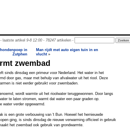
- laatste artikel
9-8 12:00
-
78247
artikelen -
n hondenpoep in
Man rijdt met auto eigen tuin in en
Zutphen
vlucht
»
armt zwembad
t sinds dinsdag een primeur voor Nederland. Het water in het
d door gas, maar met behulp van afvalwater uit het riool. Deze
rmen is niet eerder gebruikt voor zwembaden.
genoemd, wordt warmte uit het rioolwater teruggewonnen. Door langs
water te laten stromen, warmt dat water een paar graden op.
ne water verder opgewarmd.
ak is een grote verbouwing van 't Bun. Hoewel het hernieuwde
open ging, is sinds dinsdag de nieuwe verwarming officieel in gebruik
 maakt het zwembad ook gebruik van grondwarmte.