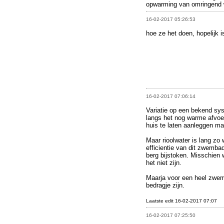
opwarming van omringend 
16-02-2017 05:26:53
hoe ze het doen, hopelijk i
16-02-2017 07:06:14
Variatie op een bekend sy
langs het nog warme afvoerw
huis te laten aanleggen maa
Maar rioolwater is lang zo
efficientie van dit zwemb
berg bijstoken. Misschien 
het niet zijn.
Maarja voor een heel zwem
bedragje zijn.
Laatste edit 16-02-2017 07:07
16-02-2017 07:25:50