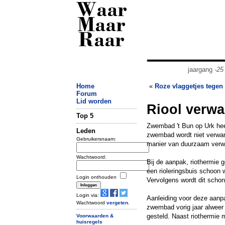
Waar
Maar
Raar
jaargang
-25
Home
«
Roze vlaggetjes tege
Forum
Lid worden
Riool verw
Top 5
Zwembad 't Bun op Urk heef
Leden
zwembad wordt niet verwarm
Gebruikersnaam:
manier van duurzaam verwa
Wachtwoord:
Bij de aanpak, riothermie 
een rioleringsbuis schoon 
Login onthouden
Vervolgens wordt dit scho
Login via:
Aanleiding voor deze aanp
Wachtwoord
vergeten
.
zwembad vorig jaar alweer 
gesteld. Naast riothermie
Voorwaarden &
huisregels