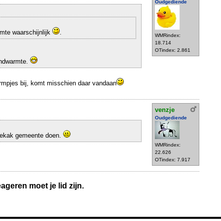
Oudgediende
mte waarschijnlijk
.
WMRindex:
18.714
OTindex: 2.861
ondwarmte.
warmpjes bij, komt misschien daar vandaan
venzje
Oudgediende
uwekak gemeente doen.
WMRindex:
22.626
OTindex: 7.917
geren moet je lid zijn.