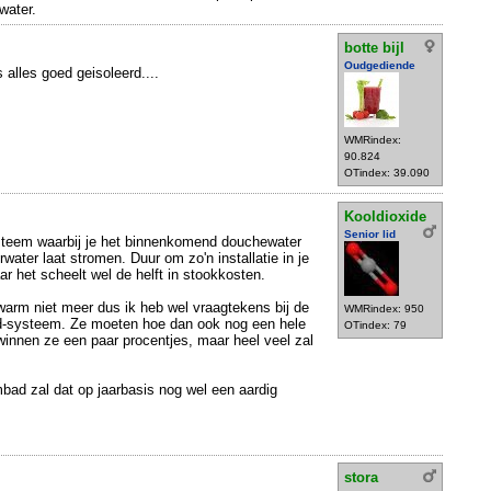
water.
botte bijl
Oudgediende
s alles goed geisoleerd....
WMRindex:
90.824
OTindex: 39.090
Kooldioxide
Senior lid
steem waarbij je het binnenkomend douchewater
ater laat stromen. Duur om zo'n installatie in je
r het scheelt wel de helft in stookkosten.
 warm niet meer dus ik heb wel vraagtekens bij de
WMRindex: 950
ad-systeem. Ze moeten hoe dan ook nog een hele
OTindex: 79
winnen ze een paar procentjes, maar heel veel zal
bad zal dat op jaarbasis nog wel een aardig
stora