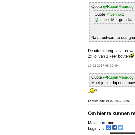
Quote
@RupertMeurdog
:
Quote
@Lennox
:
@allone
: Met grondwar
Na strontwarmte dus gr
De uitdrukking: je zit er 
2x lol van 1 keer bouten
16-02-2017 08:56:49
Quote
@RupertMeurdog
:
Moet je niet bij een ko
Laatste edit 16-02-2017 08:57
Om hier te kunnen rea
Meld je
nu
aan.
Login via: