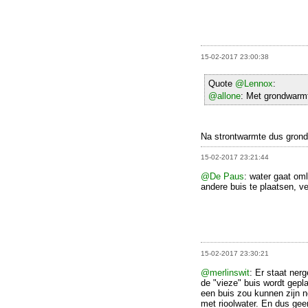
15-02-2017 23:00:38
Quote
@Lennox
:
@allone
: Met grondwarmt
Na strontwarmte dus gron
15-02-2017 23:21:44
@De Paus
: water gaat om
andere buis te plaatsen, ver
15-02-2017 23:30:21
@merlinswit
: Er staat ner
de "vieze" buis wordt gepla
een buis zou kunnen zijn n
met rioolwater. En dus gee