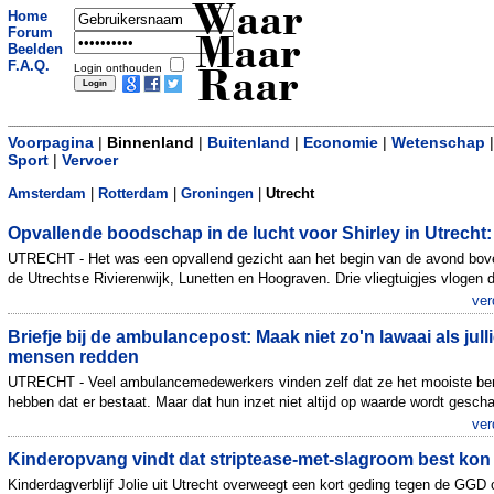
Waar
Home
Forum
Maar
Beelden
F.A.Q.
Login onthouden
Raar
Voorpagina
|
Binnenland
|
Buitenland
|
Economie
|
Wetenschap
|
Sport
|
Vervoer
Amsterdam
|
Rotterdam
|
Groningen
|
Utrecht
Opvallende boodschap in de lucht voor Shirley in Utrecht:
UTRECHT - Het was een opvallend gezicht aan het begin van de avond bov
de Utrechtse Rivierenwijk, Lunetten en Hoograven. Drie vliegtuigjes vlogen d
ver
Briefje bij de ambulancepost: Maak niet zo'n lawaai als jull
mensen redden
UTRECHT - Veel ambulancemedewerkers vinden zelf dat ze het mooiste be
hebben dat er bestaat. Maar dat hun inzet niet altijd op waarde wordt gescha
ver
Kinderopvang vindt dat striptease-met-slagroom best kon
Kinderdagverblijf Jolie uit Utrecht overweegt een kort geding tegen de GGD 