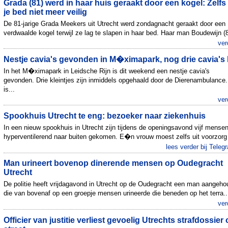
Grada (81) werd in haar huis geraakt door een kogel: Zelfs 
je bed niet meer veilig
De 81-jarige Grada Meekers uit Utrecht werd zondagnacht geraakt door een
verdwaalde kogel terwijl ze lag te slapen in haar bed. Haar man Boudewijn (8
ver
Nestje cavia's gevonden in M�ximapark, nog drie cavia's 
In het M�ximapark in Leidsche Rijn is dit weekend een nestje cavia's
gevonden. Drie kleintjes zijn inmiddels opgehaald door de Dierenambulance.
is...
ver
Spookhuis Utrecht te eng: bezoeker naar ziekenhuis
In een nieuw spookhuis in Utrecht zijn tijdens de openingsavond vijf mense
hyperventilerend naar buiten gekomen. E�n vrouw moest zelfs uit voorzor
lees verder bij Telegr
Man urineert bovenop dinerende mensen op Oudegracht
Utrecht
De politie heeft vrijdagavond in Utrecht op de Oudegracht een man aangeh
die van bovenaf op een groepje mensen urineerde die beneden op het terra..
ver
Officier van justitie verliest gevoelig Utrechts strafdossier