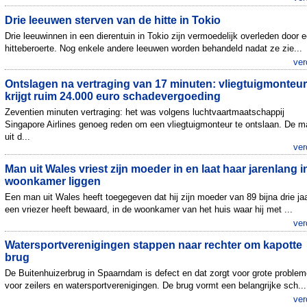
Drie leeuwen sterven van de hitte in Tokio
Drie leeuwinnen in een dierentuin in Tokio zijn vermoedelijk overleden door 
hitteberoerte. Nog enkele andere leeuwen worden behandeld nadat ze zie...
ver
Ontslagen na vertraging van 17 minuten: vliegtuigmonteur
krijgt ruim 24.000 euro schadevergoeding
Zeventien minuten vertraging: het was volgens luchtvaartmaatschappij
Singapore Airlines genoeg reden om een vliegtuigmonteur te ontslaan. De m
uit d...
ver
Man uit Wales vriest zijn moeder in en laat haar jarenlang i
woonkamer liggen
Een man uit Wales heeft toegegeven dat hij zijn moeder van 89 bijna drie jaa
een vriezer heeft bewaard, in de woonkamer van het huis waar hij met ...
ver
Watersportverenigingen stappen naar rechter om kapotte
brug
De Buitenhuizerbrug in Spaarndam is defect en dat zorgt voor grote proble
voor zeilers en watersportverenigingen. De brug vormt een belangrijke sch...
ver