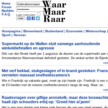
Waar
Home
Forum
Maar
Beelden
F.A.Q.
Login onthouden
Raar
Voorpagina
|
Binnenland
|
Buitenland
|
Economie
|
Wetenschap
|
Sport
|
Vervoer
Supermarkt op de Wallen sluit vanwege aanhoudende
winkeldiefstallen en agressie
Dirk van den Broek heeft per 1 augustus de deuren van de supermarkt aan 
Amsterdamse Warmoesstraat definitief gesloten. De winkel achter de Bijenko
ver
Met verf beklad, stukgeslagen of in brand gestoken: Fran
vernielen massaal snelheidscamera’s
Wie in Frankrijk op vakantie gaat, moet op zijn hoede zijn. Frankrijk is een 
de EU-landen met de meeste snelheidscamera’s langs de weg. Maar: ee...
ver
Raadsvragen over giftige aronskelk, maar deze boswachte
haalt zijn schouders erbij op: 'Groeit hier al jaren'
Het is een laag plantje met kleine rode bessen die aan een steel groeien: de