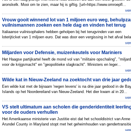
aronskelk. Mooi om te zien, maar hij is giftig. [url=https://www.omroepfl...
ver
Vrouw gooit winnend lot van 1 miljoen euro weg, behulpz
vuilnismannen zoeken een hele dag en vinden het terug
Italiaanse vuilnisophalers hebben geholpen bij het terugvinden van een
loterijticket van 1 miljoen euro. Dat was door een vergissing in het afval bela
ver
Miljarden voor Defensie, muizenkeutels voor Mariniers
Het Haagse partijkartel heeft de mond vol van "militaire opschaling", "miljar
voor de krijgsmacht" en "geopolitieke slagkracht". Ministers en leger...
ver
Wilde kat in Nieuw-Zeeland na zoektocht van drie jaar ge
Een wilde kat met de bijnaam 'negen levens' is na drie jaar gedood in de Bay
Islands op het Noordereiland van Nieuw-Zeeland. Het dier kwam al in 20...
ver
VS stelt ultimatum aan scholen die genderidentiteit leerlin
voor de ouders verhullen
Het Amerikaanse ministerie van Justitie eist dat het schooldistrict van Anne
Arundel County in Maryland stopt met het geheimhouden van gendertransitie
ver