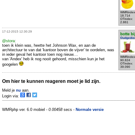
WMRindex
18.714
OTindex:
2.861
17-12-2015 12:30:29
botte bi
Oudgedie
@stora
:
toen ik klein was, heette het Johnson Wax, en aan de
architectuur te van dat 'kantoor boven de vijver' te oordelen, was
in ieder geval het kantoor toen nog nieuw....
WMRindex
van 'Andex' heb ik nog nooit gehoord, misschien kun je het
90.824
OTindex:
googelen
39.090
Om hier te kunnen reageren moet je lid zijn.
Meld je
nu
aan.
Login via:
WMRphp ver. 6.0 mobiel -
0.00458
secs -
Normale versie