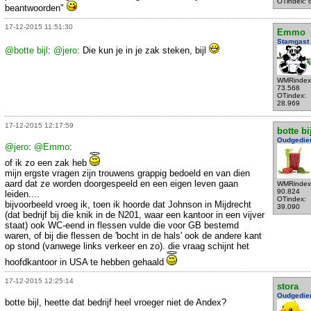
OTindex: 
beantwoorden"
17-12-2015 11:51:30
Emmo
Stamgast
@botte bijl
:
@jero
: Die kun je in je zak steken, bijl
WMRindex
73.568
OTindex:
28.969
17-12-2015 12:17:59
botte bi
Oudgedie
@jero
:
@Emmo
:
of ik zo een zak heb
mijn ergste vragen zijn trouwens grappig bedoeld en van dien
aard dat ze worden doorgespeeld en een eigen leven gaan
WMRindex
90.824
leiden....
OTindex:
bijvoorbeeld vroeg ik, toen ik hoorde dat Johnson in Mijdrecht
39.090
(dat bedrijf bij die knik in de N201, waar een kantoor in een vijver
staat) ook WC-eend in flessen vulde die voor GB bestemd
waren, of bij die flessen de 'bocht in de hals' ook de andere kant
op stond (vanwege links verkeer en zo). die vraag schijnt het
hoofdkantoor in USA te hebben gehaald
17-12-2015 12:25:14
stora
Oudgedie
botte bijl, heette dat bedrijf heel vroeger niet de Andex?