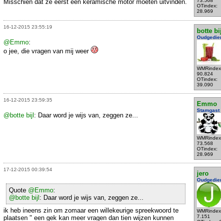
73.568
Misschien dat ze eerst een keramische motor moeten uitvinden.
OTindex:
28.969
16-12-2015 23:55:19
botte bi
Oudgedie
@Emmo
:
o jee, die vragen van mij weer
WMRindex
90.824
OTindex:
39.090
16-12-2015 23:59:35
Emmo
Stamgast
@botte bijl
: Daar word je wijs van, zeggen ze...
WMRindex
73.568
OTindex:
28.969
17-12-2015 00:39:54
jero
Oudgedie
Quote
@Emmo
:
@botte bijl
: Daar word je wijs van, zeggen ze...
ik heb ineens zin om zomaar een willekeurige spreekwoord te
WMRindex
7.151
plaatsen " een gek kan meer vragen dan tien wijzen kunnen