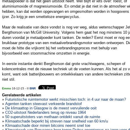
metaalpoeder is dat het geen uitstoot heeft. Wel blijft er iets over: roest, of
aluminiumoxide of magnesiumoxide. En omdat je dat niet in de atmosfeer wi
hebben, kan dat worden opgevangen en omgesmolten worden in hoogovens 
ijzer. Zo krijg je een smetteloze energiecyclus.
Maar de realisatie van deze vondst is nog ver weg, aldus wetenschapper Je
Bergthorson van McGill University. Volgens hem gaat het nog minstens 10 j
duren voordat je metaalpoeder kunt tanken. De reden? Eerst moet er nog ee
bruikbaar prototype van een metaalverbrandingsmotor worden ontworpen. Di
moet de hitte die vrijkomt bij het verbrandingsproces met behulp van
bijvoorbeeld een stoommachine omzetten in energie.
In eerste instantie denkt Bergthorson dat grote vrachtwagens, schepen of
kolencentrales met de nieuwe techniek uit de voeten kunnen. Als het al zo v
komt, want ook batterijbouwers en ontwikkelaars van andere technieken zitt
niet stil.
Emmo
16-12-15 - ©
BNR
Gerelateerde artikelen
»
Futuristische ruimtemotor werkt misschien toch: in 4 uur naar de maan?
»
Agenten tanken steevast verkeerde brandstof
»
De klimaattop in Glasgow is de meest vervuilende ooit
»
CO2-uitstoot Nederlanders terug op niveau 1964
»
50 superuitstoters van methaan ontdekt vanuit de ruimte
»
Klimaatschade beperkt bij streven naar snelheid van 60 km/u
»
Klimaatschade door minen bitcoins neemt snel toe
»
Klimaatzaak van Peruaanse boer tegen Duitse energiereus na jaren voor 