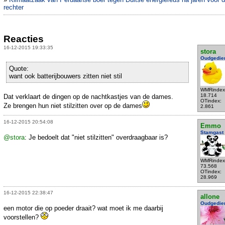
rechter
Reacties
16-12-2015 19:33:35
stora
Oudgedie
Quote:
want ook batterijbouwers zitten niet stil
WMRindex
18.714
Dat verklaart de dingen op de nachtkastjes van de dames.
OTindex:
Ze brengen hun niet stilzitten over op de dames
2.861
16-12-2015 20:54:08
Emmo
Stamgast
@stora
: Je bedoelt dat "niet stilzitten" overdraagbaar is?
WMRindex
73.568
OTindex:
28.969
16-12-2015 22:38:47
allone
Oudgedie
een motor die op poeder draait? wat moet ik me daarbij
voorstellen?