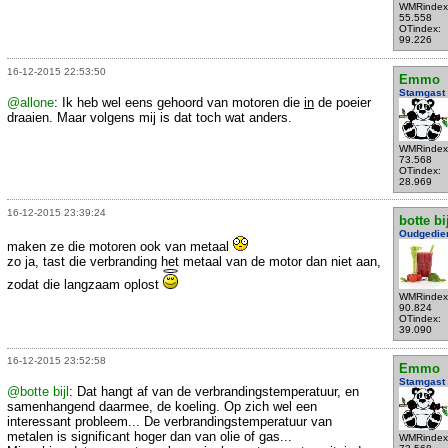
WMRindex
55.558
OTindex:
99.226
16-12-2015 22:53:50
Emmo
Stamgast
@allone
: Ik heb wel eens gehoord van motoren die
in
de poeier
draaien. Maar volgens mij is dat toch wat anders.
WMRindex
73.568
OTindex:
28.969
16-12-2015 23:39:24
botte bi
Oudgedie
maken ze die motoren ook van metaal
zo ja, tast die verbranding het metaal van de motor dan niet aan,
zodat die langzaam oplost
WMRindex
90.824
OTindex:
39.090
16-12-2015 23:52:58
Emmo
Stamgast
@botte bijl
: Dat hangt af van de verbrandingstemperatuur, en
samenhangend daarmee, de koeling. Op zich wel een
interessant probleem... De verbrandingstemperatuur van
metalen is significant hoger dan van olie of gas...
WMRindex