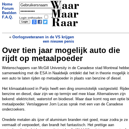
Waar
Home
Forum
Maar
Beelden
F.A.Q.
Login onthouden
Raar
«
Oorlogsveteranen in de VS krijgen
een nieuwe penis
Over tien jaar mogelijk auto die
Marokkaan bewerkt vrouw met
scheermes na weigeren
rijdt op metaalpoeder
huwelijksaanzoek
»
Wetenschappers van McGill University in de Canadese stad Montreal hebbe
samenwerking met de ESA in Naaldwijk ontdekt dat het in theorie mogelijk i
een auto te laten rijden op metaalpoeder in plaats van benzine of diesel.
Het klimaatakkoord in Parijs heeft een ding onomstotelijk vastgesteld. Rijde
benzine en diesel, daar zijn we op termijn wel mee klaar. Alternatieven zijn
bekend: elektriciteit, waterstof en biodiesel. Maar daar komt nog een optie bi
metaalpoeder. Verslaggever Jorn Lucas sprak met een van de Canadese
onderzoekers.
Onedele metalen als ijzer of aluminium branden niet goed, maar zodra je ze
vermaalt of verpoedert, dan brandt het fantastisch. Het prettige aan