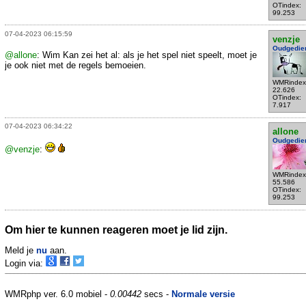
OTindex:
99.253
07-04-2023 06:15:59
venzje
Oudgedie
@allone
: Wim Kan zei het al: als je het spel niet speelt, moet je
je ook niet met de regels bemoeien.
WMRindex
22.626
OTindex:
7.917
07-04-2023 06:34:22
allone
Oudgedie
@venzje
:
WMRindex
55.586
OTindex:
99.253
Om hier te kunnen reageren moet je lid zijn.
Meld je
nu
aan.
Login via:
WMRphp ver. 6.0 mobiel -
0.00442
secs -
Normale versie