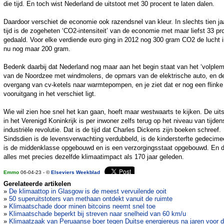
die tijd. En toch wist Nederland de uitstoot met 30 procent te laten dalen.
Daardoor verschiet de economie ook razendsnel van kleur. In slechts tien ja
tijd is de zogeheten ‘CO2-intensiteit’ van de economie met maar liefst 33 pr
gedaald. Voor elke verdiende euro ging in 2012 nog 300 gram CO2 de lucht i
nu nog maar 200 gram.
Bedenk daarbij dat Nederland nog maar aan het begin staat van het ‘volple
van de Noordzee met windmolens, de opmars van de elektrische auto, en d
overgang van cv-ketels naar warmtepompen, en je ziet dat er nog een flinke
vooruitgang in het verschiet ligt.
Wie wil zien hoe snel het kan gaan, hoeft maar westwaarts te kijken. De uits
in het Verenigd Koninkrijk is per inwoner zelfs terug op het niveau van tijden
industriële revolutie. Dat is de tijd dat Charles Dickens zijn boeken schreef.
Sindsdien is de levensverwachting verdubbeld, is de kindersterfte gedecime
is de middenklasse opgebouwd en is een verzorgingsstaat opgebouwd. En d
alles met precies dezelfde klimaatimpact als 170 jaar geleden.
Emmo
06-04-23 - ©
Elseviers Weekblad
Gerelateerde artikelen
»
De klimaattop in Glasgow is de meest vervuilende ooit
»
50 superuitstoters van methaan ontdekt vanuit de ruimte
»
Klimaatschade door minen bitcoins neemt snel toe
»
Klimaatschade beperkt bij streven naar snelheid van 60 km/u
»
Klimaatzaak van Peruaanse boer tegen Duitse energiereus na jaren voor 