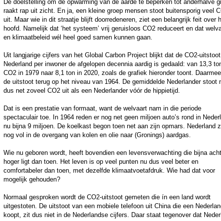
De doelstelling om de opwarming van de aarde te beperken tot anderhalve g
raakt rap uit zicht. En ja, een kleine groep mensen stoot buitensporig veel 
uit. Maar wie in dit straatje blijft doorredeneren, ziet een belangrijk feit over 
hoofd. Namelijk dat ‘het systeem’ vrij geruisloos CO2 reduceert en dat welva
en klimaatbeleid wél heel goed samen kunnen gaan.
Uit langjarige cijfers van het Global Carbon Project blijkt dat de CO2-uitstoot
Nederland per inwoner de afgelopen decennia aardig is gedaald: van 13,3 to
CO2 in 1979 naar 8,1 ton in 2020, zoals de grafiek hieronder toont. Daarmee
de uitstoot terug op het niveau van 1964. De gemiddelde Nederlander stoot 
dus net zoveel CO2 uit als een Nederlander vóór de hippietijd.
Dat is een prestatie van formaat, want de welvaart nam in die periode
spectaculair toe. In 1964 reden er nog net geen miljoen auto’s rond in Neder
nu bijna 9 miljoen. De koelkast begon toen net aan zijn opmars. Nederland z
nog vol in de overgang van kolen en olie naar (Gronings) aardgas.
Wie nu geboren wordt, heeft bovendien een levensverwachting die bijna acht
hoger ligt dan toen. Het leven is op veel punten nu dus veel beter en
comfortabeler dan toen, met dezelfde klimaatvoetafdruk. Wie had dat voor
mogelijk gehouden?
Normaal gesproken wordt de CO2-uitstoot gemeten die ín een land wordt
uitgestoten. De uitstoot van een mobiele telefoon uit China die een Nederlan
koopt, zit dus niet in de Nederlandse cijfers. Daar staat tegenover dat Nede