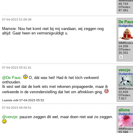
WMRindex
46.743
OTindex:
97.361
07-04-2023 01:06:39
De Pau
Oudgedie
Mamsie: Nou het komt niet bij mij vandaan, wij zeggen nog
altijd: Gaat heen en vermenigvuldigt u.
WMRindex
14.206
OTindex:
20.331
S
07-04-2023 05:51:41
venzje
Oudgedie
@De Paus
:
O, dát was het! Had ik het tóch verkeerd
onthouden.
Ik wist wel dat de kerk iets met rekenen propageerde, maar ik
WMRindex
verkeerde in de veronderstelling dat het om aftrekken ging.
22.626
OTindex:
7.917
Laatste edit 07-04-2023 05:52
07-04-2023 06:09:51
allone
Oudgedie
@venzje
: pauzen zeggen dit wel, maar doen niet wat ze zeggen.
WMRindex
55.586