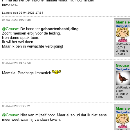
Prima als het per inwoner minder wordt. Nu nog minder
inwoners.
Laatste edit 06-04-2023 17:34
06-04-2023 19:23:38
Mamsie
Oudgedie
@Grouse
: De bond ter
geboortenbestrijding
Zocht mensen erbij voor de leiding.
Een dame sprak toen:
Ik wil het wel doen
WMRindex
Maar ik ben in verwachte verblijding!
46.743
OTindex:
97.361
06-04-2023 19:59:59
Grouse
Oudgedie
Mamsie: Prachtige limmerick
WMRindex
5.804
OTindex:
4.897
06-04-2023 21:22:21
Mamsie
Oudgedie
@Grouse
: Niet van mijzelf hoor. Maar al zo ud dat ik niet eens
meer weet waar hij vandaan kwam.