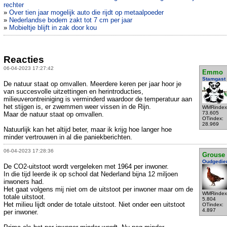
rechter
»
Over tien jaar mogelijk auto die rijdt op metaalpoeder
»
Nederlandse bodem zakt tot 7 cm per jaar
»
Mobieltje blijft in zak door kou
Reacties
06-04-2023 17:27:42
Emmo
Stamgast
De natuur staat op omvallen. Meerdere keren per jaar hoor je
van succesvolle uitzettingen en herintroducties,
milieuverontreiniging is verminderd waardoor de temperatuur aan
het stijgen is, er zwemmen weer vissen in de Rijn.
WMRindex
73.605
Maar de natuur staat op omvallen.
OTindex:
28.969
Natuurlijk kan het altijd beter, maar ik krijg hoe langer hoe
minder vertrouwen in al die paniekberichten.
06-04-2023 17:28:36
Grouse
Oudgedie
De CO2-uitstoot wordt vergeleken met 1964 per inwoner.
In die tijd leerde ik op school dat Nederland bijna 12 miljoen
inwoners had.
Het gaat volgens mij niet om de uitstoot per inwoner maar om de
WMRindex
totale uitstoot.
5.804
Het milieu lijdt onder de totale uitstoot. Niet onder een uitstoot
OTindex:
4.897
per inwoner.