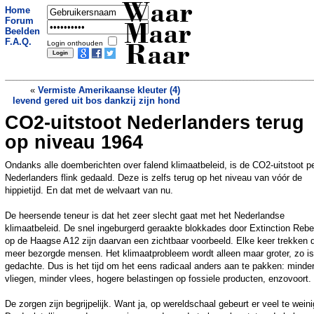
Waar
Home
Forum
Maar
Beelden
F.A.Q.
Login onthouden
Raar
«
Vermiste Amerikaanse kleuter (4)
levend gered uit bos dankzij zijn hond
CO2-uitstoot Nederlanders terug
Kinderboerderij-geitje geslacht: 'Plaats
maken voor jonge dieren'
»
op niveau 1964
Ondanks alle doemberichten over falend klimaatbeleid, is de CO2-uitstoot p
Nederlanders flink gedaald. Deze is zelfs terug op het niveau van vóór de
hippietijd. En dat met de welvaart van nu.
De heersende teneur is dat het zeer slecht gaat met het Nederlandse
klimaatbeleid. De snel ingeburgerd geraakte blokkades door Extinction Rebel
op de Haagse A12 zijn daarvan een zichtbaar voorbeeld. Elke keer trekken 
meer bezorgde mensen. Het klimaatprobleem wordt alleen maar groter, zo is
gedachte. Dus is het tijd om het eens radicaal anders aan te pakken: minde
vliegen, minder vlees, hogere belastingen op fossiele producten, enzovoort.
De zorgen zijn begrijpelijk. Want ja, op wereldschaal gebeurt er veel te weini