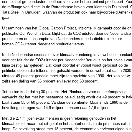
een relatief grote industrie heeft die veel voor het buitenland produceert. Zoa
de raffinage van diesel in de Rotterdamse haven voor klanten in Duitsland. 
Tata Steel in IJmuiden, waarvan de producten ook naar bijvoorbeeld Amerik
gaan.
Uit ramingen van het Global Carbon Project, inzichtelijk gemaakt door de onl
publicatie Our World in Data, blijkt dat de CO2-uitstoot door de Nederlandse
productie en de consumptie van Nederlanders steeds dichter bij elkaar
komen.CO2-uitstoot Nederland productie versus
In de Nederlandse discussie over klimaatverandering is vrijwel nooit aandac
voor het feit dat de CO2-uitstoot per Nederlander ‘terug’ is op het niveau van
bijna zestig jaar geleden. Dat komt doordat er vooral wordt gefocust op de
politieke doelen die telkens niet gehaald worden. In de wet staat dat in 2030
uitstoot 49 procent gedaald moet zijn ten opzichte van 1990. Het kabinet wil
zelfs een daling van 55 procent en liever nog 60 procent.
Tot nu toe is de daling 30 procent. Het Planbureau voor de Leefomgeving
verwacht dat het met het bestaande beleid lastig wordt die 49 procent te hal
Laat staan 55 of 60 procent. Vandaar de somberte. Maar sinds 1990 is de
bevolking gestegen van 14,9 miljoen mensen naar 17,6 miljoen.
Met die 2,7 miljoen extra mensen is geen rekening gehouden in het
klimaatbeleid, maar met dit getal in het achterhoofd zijn de prestaties extra
knap. De bevolking steeg met 18 procent, de economie verviervoudigde bijn