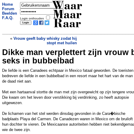
Waar
Home
Forum
Maar
Beelden
F.A.Q.
Login onthouden
Raar
«
Vrouw geeft baby whisky zodat hij
stopt met huilen
Dikke man verplettert zijn vrouw b
Belgisch: Doe-het-zelf parkeersensoren
»
seks in bubbelbad
De liefde is een Canadees echtpaar in Mexico fataal geworden. De toeristen
bedreven de liefde in een bubbelbad in een resort maar het hart van de man
de daad niet aan.
Met een hartaanval stortte de man met zijn overgewicht op zijn tengere vrou
Die kwam om het leven door verstikking bij verdrinking, zo heeft autopsie
uitgewezen.
De lichamen van het stel werden dinsdag gevonden in de Cara�bische
badplaats Playa del Carmen. De Canadezen waren in Mexico om de bruiloft
hun dochter te vieren. De Mexicaanse autoriteiten hebben niet bekendgema
wie de twee zijn.