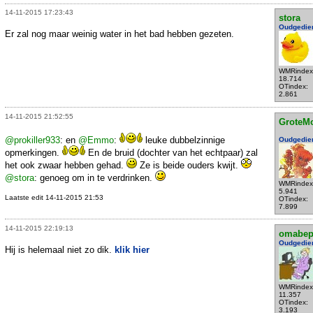
14-11-2015 17:23:43
stora
Oudgedie
Er zal nog maar weinig water in het bad hebben gezeten.
WMRindex
18.714
OTindex:
2.861
14-11-2015 21:52:55
GroteM
@prokiller933
: en
@Emmo
:
leuke dubbelzinnige
Oudgedie
opmerkingen.
En de bruid (dochter van het echtpaar) zal
het ook zwaar hebben gehad.
Ze is beide ouders kwijt.
@stora
: genoeg om in te verdrinken.
WMRindex
5.941
Laatste edit 14-11-2015 21:53
OTindex:
7.899
14-11-2015 22:19:13
omabe
Oudgedie
Hij is helemaal niet zo dik.
klik hier
WMRindex
11.357
OTindex:
3.193