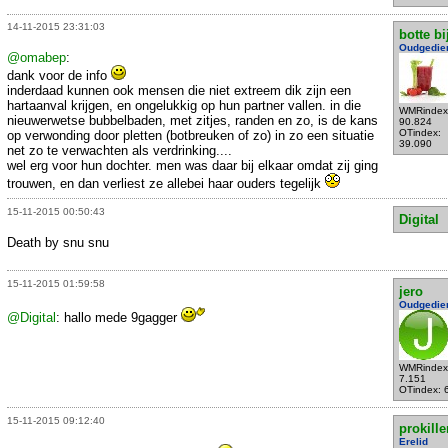
14-11-2015 23:31:03
botte bi
Oudgedie
@omabep
:
dank voor de info
inderdaad kunnen ook mensen die niet extreem dik zijn een
hartaanval krijgen, en ongelukkig op hun partner vallen. in die
WMRindex
nieuwerwetse bubbelbaden, met zitjes, randen en zo, is de kans
90.824
OTindex:
op verwonding door pletten (botbreuken of zo) in zo een situatie
39.090
net zo te verwachten als verdrinking....
wel erg voor hun dochter. men was daar bij elkaar omdat zij ging
trouwen, en dan verliest ze allebei haar ouders tegelijk
15-11-2015 00:50:43
Digital
Death by snu snu
15-11-2015 01:59:58
jero
Oudgedie
@Digital
: hallo mede 9gagger
WMRindex
7.151
OTindex: 
15-11-2015 09:12:40
prokille
Erelid