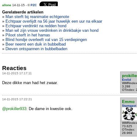
allone
14-11-15 - ©
PZC
Gerelateerde artikelen
»
Man sterft bij reanimatie echtgenote
»
Echtpaar overlijdt na 56 jaar huwelijk een uur na elkaar
»
Echtpaar verdrinkt na redden hond
»
Man wil zijn vrouw verdrinken in drinkbakje van hond
»
Piloot sterft in het harnas
»
Blind hondje overleeft val van 15 verdiepingen
»
Beer neemt een duik in bubbelbad
»
Dieven ontspannen in bubbelbaden
Reacties
14-11-2015 17:17:11
prokille
Erelid
Deze dikke man had het zwaar.
WMRindex
3.288
OTindex: 
14-11-2015 17:22:21
Emmo
Stamgast
@prokiller933
: De dame in kwestie ook.
WMRindex
73.625
OTindex:
28.969