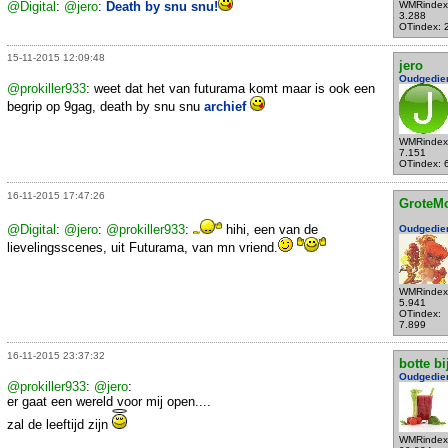
@Digital
:
@jero
:
Death by snu snu!
WMRindex
3.288
OTindex: 
15-11-2015 12:09:48
jero
Oudgedie
@prokiller933
: weet dat het van futurama komt maar is ook een
begrip op 9gag, death by snu snu
archief
WMRindex
7.151
OTindex: 
16-11-2015 17:47:26
GroteM
@Digital
:
@jero
:
@prokiller933
:
hihi, een van de
Oudgedie
lievelingsscenes, uit Futurama, van mn vriend.
WMRindex
5.941
OTindex:
7.899
16-11-2015 23:37:32
botte bi
Oudgedie
@prokiller933
:
@jero
:
er gaat een wereld voor mij open....
zal de leeftijd zijn
WMRindex