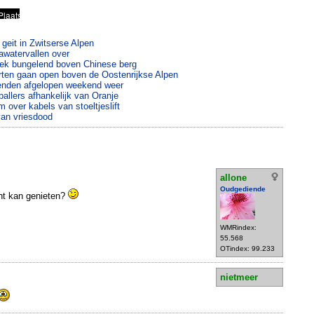
s geit in Zwitserse Alpen
watervallen over
ek bungelend boven Chinese berg
ten gaan open boven de Oostenrijkse Alpen
enden afgelopen weekend weer
allers afhankelijk van Oranje
 over kabels van stoeltjeslift
van vriesdood
allone
Oudgediende
cht kan genieten?
WMRindex:
55.568
OTindex: 99.233
nietmeer