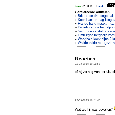
Luna
22-03-15 - ©
Linda
Gerelateerde artikelen
»
Brit leefde drie dagen al
»
Koorddanser mag Niagara
»
Franse band maakt muzi
»
Downburst: de hemelpoor
»
Sommige skistations op
»
Limburgse bergdorp-voetb
»
Waaghals loopt bijna 2 km
»
Walkie talkie redt gezin 
Reacties
22-03-2015 10:11:58
of hij zo nog van het uitzi
22-03-2015 10:24:48
Wat als hij was gevallen?