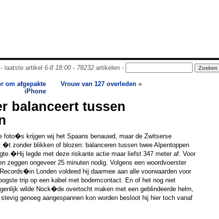
- laatste artikel
6-8 18:00
-
78232
artikelen -
er om afgepakte
Vrouw van 127 overleden
»
iPhone
r balanceert tussen
n
 de foto�s krijgen wij het Spaans benauwd, maar de Zwitserse
 �t zonder blikken of blozen: balanceren tussen twee Alpentoppen
.�Hij legde met deze riskante actie maar liefst 347 meter af. Voor
igen zeggen ongeveer 25 minuten nodig. Volgens een woordvoerster
Records�in Londen voldeed hij daarmee aan alle voorwaarden voor
oogste trip op een kabel met bodemcontact. En of het nog niet
genlijk wilde Nock�de overtocht maken met een geblindeerde helm,
 stevig genoeg aangespannen kon worden besloot hij hier toch vanaf