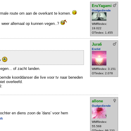
EruYagami
Oudgediende
normale route om aan de overkant te komen.
s weer allemaal op kunnen vegen..?
WMRindex:
19.022
OTindex: 1.455
Jura6
Erelid
?
iegen... of zacht landen.
WMRindex: 3.151
OTindex: 2.078
oemde koorddanser die live voor tv naar beneden
niet overleefd.
l:
allone
Oudgediende
dochter en diens zoon de 'dans' voor hem
on
WMRindex:
55.568
OTindex: 99.233