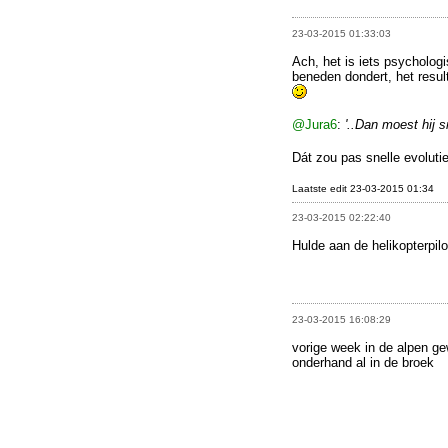
23-03-2015 01:33:03
Ach, het is iets psycholog
beneden dondert, het result
@Jura6
:
'..Dan moest hij sn
Dát zou pas snelle evolutie
Laatste edit 23-03-2015 01:34
23-03-2015 02:22:40
Hulde aan de helikopterpilo
23-03-2015 16:08:29
vorige week in de alpen ge
onderhand al in de broek