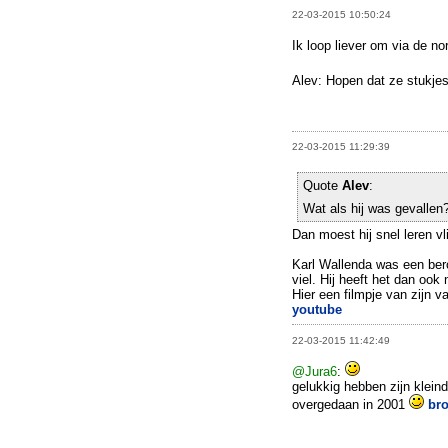
22-03-2015 10:50:24
Ik loop liever om via de 
Alev: Hopen dat ze stukje
22-03-2015 11:29:39
Quote
Alev
:
Wat als hij was gevallen
Dan moest hij snel leren vl
Karl Wallenda was een ber
viel. Hij heeft het dan ook 
Hier een filmpje van zijn va
youtube
22-03-2015 11:42:49
@Jura6
:
gelukkig hebben zijn klein
overgedaan in 2001
br