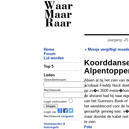
Waar
Maar
Raar
jaargang
-25
Home
«
Meisje vergiftigt moed
Forum
Lid worden
Koorddanse
Top 5
Alpentoppe
Leden
Gebruikersnaam:
Alleen al bij het zien van
acrobaat Freddy Nock doet
Wachtwoord:
op zo�n 3500 meter�hoogte
de afstand had hij naar e
van het Guinness Book of 
Login onthouden
het wereldrecord voor de h
gevaarlijk genoeg was: e�
Login via:
maar doordat de kabel niet
Wachtwoord
vergeten
.
te zien.
Voorwaarden &
Foto
huisregels