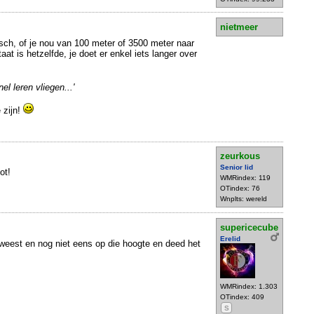
nietmeer
isch, of je nou van 100 meter of 3500 meter naar
aat is hetzelfde, je doet er enkel iets langer over
el leren vliegen...'
 zijn!
zeurkous
Senior lid
ot!
WMRindex: 119
OTindex: 76
Wnplts: wereld
supericecube
Erelid
weest en nog niet eens op die hoogte en deed het
WMRindex: 1.303
OTindex: 409
S