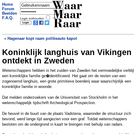
Waar
Home
Forum
Maar
Beelden
F.A.Q.
Login onthouden
Raar
«
Hagenaar kopt raam politieauto kapot
Koninklijk langhuis van Vikingen
In dit Japanse dorpje wonen meer
poppen dan mensen
»
ontdekt in Zweden
Wetenschappers hebben in het zuiden van Zweden het vermoedelijke verblij
een koninklijke familie ge�dentificeerd. Het gaat om de resten van een
zogenoemd langhuis, een grote primitieve boerderij waar waarschijnlijk een
koninklijke familie in woonde.
Dat melden onderzoekers van de Universiteit van Stockholm in het
wetenschappelijk tijdschrift Archeological Prospection.
De heuvel in de buurt van de plaats Vadstena, waaronder de structuur zich
bevond, werd lange tijd aangezien voor een graf. Totdat wetenschappers
besloten om de ondergrond in kaart te brengen met behulp van radars.