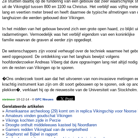
Ze stuitten daarbij op de fundering van een gebouw dat zeer waarschijnlijk s
uit de Vikingtijd tussen 800 en 1100 na Christus. Het verblijf was vijftig mete
lang en veertien meter breed en heeft daarmee de typische afmetingen van 
langhuizen die werden gebouwd door Vikingen.
In het midden van het gebouw bevond zich een grote open haard, zo blijkt ui
radarmetingen. Vermoedelijk was het verblijf eigendom van een koninklijke
familie waarvan de graven al eerder zijn opgediept.
De wetenschappers zijn vooral verheugd over de techniek waarmee het ge
werd opgespoord. De ontdekking van het langhuis bewijst volgens
hoofdonderzoeker Andreas Viberg dat dure opgravingen lang niet altijd nodig 
om de resten van Vikingen op te sporen.
�Ons onderzoek toont aan dat het uitvoeren van non-invasieve metingen e
krachtig instrument kan zijn om dit soort gebouwen op te sporen, ook op an
plekken�, verklaart hij op de nieuwssite van de Universiteit van Stockholm.
nietmeer
10-12-14 - ©
GFC Nieuws
Gerelateerde artikelen
»
Amerikaanse archeoloog (29) komt om in replica Vikingschip voor Noorse 
»
Amateurs vinden goudschat Vikingen
»
Vikings kochten zijde in Perzie
»
Droogte onthult middeleeuws kasteel bij Noordlaren
»
Gamers redden Vikingtaal van de vergetelheid
»
Staphorst wil Bijbel in rapport