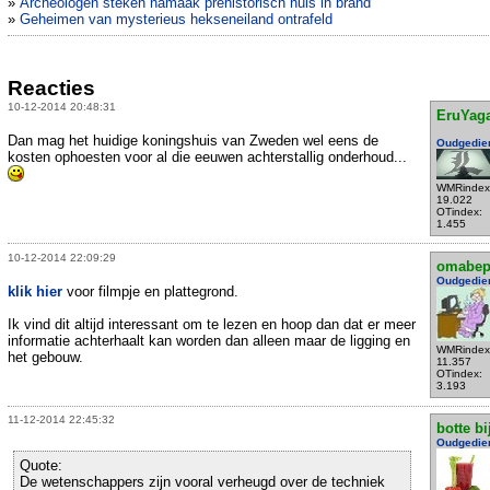
»
Archeologen steken namaak prehistorisch huis in brand
»
Geheimen van mysterieus hekseneiland ontrafeld
Reacties
10-12-2014 20:48:31
EruYag
Dan mag het huidige koningshuis van Zweden wel eens de
Oudgedie
kosten ophoesten voor al die eeuwen achterstallig onderhoud...
WMRindex
19.022
OTindex:
1.455
10-12-2014 22:09:29
omabe
Oudgedie
klik hier
voor filmpje en plattegrond.
Ik vind dit altijd interessant om te lezen en hoop dan dat er meer
informatie achterhaalt kan worden dan alleen maar de ligging en
WMRindex
het gebouw.
11.357
OTindex:
3.193
11-12-2014 22:45:32
botte bi
Oudgedie
Quote:
De wetenschappers zijn vooral verheugd over de techniek