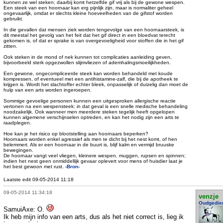
kunnen ze wel steken; daarbij komt hetzelfde gif vrij als bij de gewone wespen.
Een steek van een hoornaar kan erg pijnlijk zijn, maar is normaliter geheel
ongevaarlijk, omdat er slechts kleine hoeveelheden van de gifstof worden
gebruikt.
In die gevallen dat mensen ziek worden tengevolge van een hoornaarsteek, is
dit meestal het gevolg van het feit dat het gif direct in een bloedvat terecht
gekomen is, of dat er sprake is van overgevoeligheid voor stoffen die in het gif
zitten.
Ook steken in de mond of nek kunnen tot complicaties aanleiding geven,
bijvoorbeeld sterk opgezwollen slijmvliezen of ademhalingsmoeilijkheden.
Een gewone, ongecompliceerde steek kan worden behandeld met koude
kompressen, of eventueel met een antihistamine-zalf, die bij de apotheek te
krijgen is. Wordt het slachtoffer echter bleek, onpasselijk of duizelig dan moet de
hulp van een arts worden ingeroepen.
Sommige gevoelige personen kunnen een uitgesproken allergische reactie
vertonen na een wespensteek: in dat geval is een snelle medische behandeling
noodzakelijk. Ook wanneer men meerdere steken tegelijk heeft opgelopen
kunnen algemene verschijnselen optreden, en kan het nodig zijn een arts te
raadplegen.
Hoe kan je het risico op blootstelling aan hoornaars beperken?
Hoornaars worden enkel agressief als men te dicht bij het nest komt, of hen
belemmert. Als er een hoornaar in de buurt is, blijf kalm en vermijd bruuske
bewegingen.
De hoornaar vangt veel vliegen, kleinere wespen, muggen, rupsen en spinnen;
indien het nest geen onmiddellijk gevaar oplevert voor mens of huisdier laat je
het best gewoon met rust.
-Bron-
Laatste edit 09-05-2014 11:18
09-05-2014 11:34:18
venzje
Oudgedie
SamuiAxe: O.
Ik heb mijn info van een arts, dus als het niet correct is, lieg ik