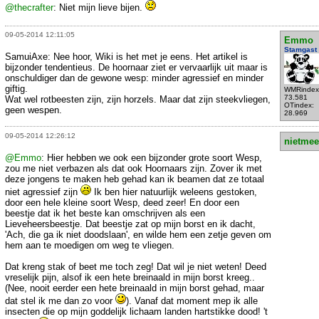
@thecrafter
: Niet mijn lieve bijen.
09-05-2014 12:11:05
Emmo
Stamgast
SamuiAxe: Nee hoor, Wiki is het met je eens. Het artikel is
bijzonder tendentieus. De hoornaar ziet er vervaarlijk uit maar is
onschuldiger dan de gewone wesp: minder agressief en minder
giftig.
WMRindex
73.581
Wat wel rotbeesten zijn, zijn horzels. Maar dat zijn steekvliegen,
OTindex:
geen wespen.
28.969
09-05-2014 12:26:12
nietmee
@Emmo
: Hier hebben we ook een bijzonder grote soort Wesp,
zou me niet verbazen als dat ook Hoornaars zijn. Zover ik met
deze jongens te maken heb gehad kan ik beamen dat ze totaal
niet agressief zijn
Ik ben hier natuurlijk weleens gestoken,
door een hele kleine soort Wesp, deed zeer! En door een
beestje dat ik het beste kan omschrijven als een
Lieveheersbeestje. Dat beestje zat op mijn borst en ik dacht,
'Ach, die ga ik niet doodslaan', en wilde hem een zetje geven om
hem aan te moedigen om weg te vliegen.
Dat kreng stak of beet me toch zeg! Dat wil je niet weten! Deed
vreselijk pijn, alsof ik een hete breinaald in mijn borst kreeg..
(Nee, nooit eerder een hete breinaald in mijn borst gehad, maar
dat stel ik me dan zo voor
). Vanaf dat moment mep ik alle
insecten die op mijn goddelijk lichaam landen hartstikke dood! 't