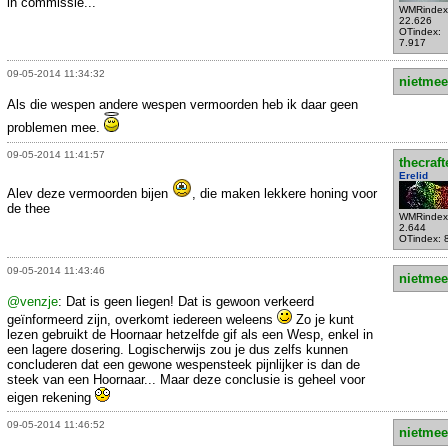
in commissie...
WMRindex
22.626
OTindex:
7.917
09-05-2014 11:34:32
nietmee
Als die wespen andere wespen vermoorden heb ik daar geen
problemen mee.
09-05-2014 11:41:57
thecraft
Erelid
Alev deze vermoorden bijen
, die maken lekkere honing voor
de thee
WMRindex
2.644
OTindex: 
09-05-2014 11:43:46
nietmee
@venzje
: Dat is geen liegen! Dat is gewoon verkeerd
geïnformeerd zijn, overkomt iedereen weleens
Zo je kunt
lezen gebruikt de Hoornaar hetzelfde gif als een Wesp, enkel in
een lagere dosering. Logischerwijs zou je dus zelfs kunnen
concluderen dat een gewone wespensteek pijnlijker is dan de
steek van een Hoornaar... Maar deze conclusie is geheel voor
eigen rekening
09-05-2014 11:46:52
nietmee