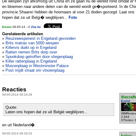
De wespen zijn afkomstig uit China en ze gaan nu de wereld rond omdat er f
en bloemen naar andere delen van de wereld wordt ge�xporteerd. In de Ch
provincie Shaanxi hebben de hoornaars al voor 21 doden gezorgd. Laat ons
hopen dat ze uit Belgi� wegblijven...
Foto
Emmo
09-05-14 - ©
Zita.be
Gerelateerde artikelen
»
Reuzewespenest in Engeland gevonden
»
Brits matras van 5000 wespen
»
Killervis duikt op in Engeland
»
Ratten nemen Brits dorp over
»
Spookdorp getroffen door vliegenplaag
»
Killer rattenplaag in Engeland
»
Muizenplaag in Westminster Palace
»
Post mijdt straat om vlooienplaag
Reacties
09-05-2014 09:24:28
thecraft
Erelid
Quote:
Laten ons hopen dat ze uit België wegblijven...
WMRindex
2.644
OTindex: 
en uit Nederland�.
09-05-2014 09:33:53
balou