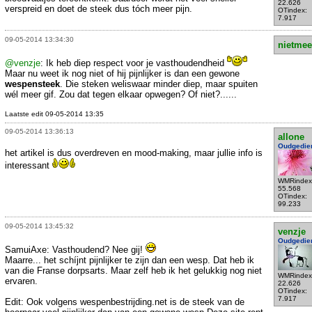
22.626
verspreid en doet de steek dus tóch meer pijn.
OTindex:
7.917
09-05-2014 13:34:30
nietmee
@venzje
: Ik heb diep respect voor je vasthoudendheid
Maar nu weet ik nog niet of hij pijnlijker is dan een gewone
wespensteek
. Die steken weliswaar minder diep, maar spuiten
wél meer gif. Zou dat tegen elkaar opwegen? Of niet?......
Laatste edit 09-05-2014 13:35
09-05-2014 13:36:13
allone
Oudgedie
het artikel is dus overdreven en mood-making, maar jullie info is
interessant
WMRindex
55.568
OTindex:
99.233
09-05-2014 13:45:32
venzje
Oudgedie
SamuiAxe: Vasthoudend? Nee gij!
Maarre... het schíjnt pijnlijker te zijn dan een wesp. Dat heb ik
van die Franse dorpsarts. Maar zelf heb ik het gelukkig nog niet
WMRindex
ervaren.
22.626
OTindex:
7.917
Edit: Ook volgens wespenbestrijding.net is de steek van de