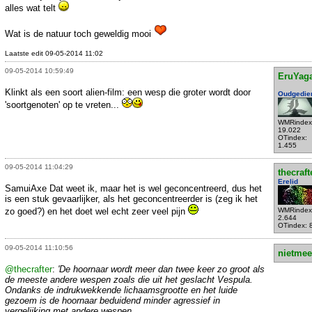
alles wat telt
Wat is de natuur toch geweldig mooi
Laatste edit 09-05-2014 11:02
09-05-2014 10:59:49
EruYag
Klinkt als een soort alien-film: een wesp die groter wordt door
Oudgedie
'soortgenoten' op te vreten...
WMRindex
19.022
OTindex:
1.455
09-05-2014 11:04:29
thecraft
Erelid
SamuiAxe Dat weet ik, maar het is wel geconcentreerd, dus het
is een stuk gevaarlijker, als het geconcentreerder is (zeg ik het
zo goed?) en het doet wel echt zeer veel pijn
WMRindex
2.644
OTindex: 
09-05-2014 11:10:56
nietmee
@thecrafter
:
'De hoornaar wordt meer dan twee keer zo groot als
de meeste andere wespen zoals die uit het geslacht Vespula.
Ondanks de indrukwekkende lichaamsgrootte en het luide
gezoem is de hoornaar beduidend minder agressief in
vergelijking met andere wespen.