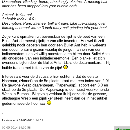
Description: Blinding, fierce, shockingly electric. A running hair
drier has been dropped into your bubble bath.
Animal: Bullet ant
Schmidt Index: 4.0+
Description: Pure, intense, brilliant pain. Like fire-walking over
flaming charcoal with a 3-inch rusty nail grinding into your heel.
Zo je kunt opmaken uit bovenstaande lijst is de beet van een
Bullet Ant de meest pijnlijke van alle insecten. Hoewel ik zelf
gelukkig nooit gebeten ben door een Bullet Ant heb ik weleens
een documentaire gezien waarbij de jonge mannen van een
indianenstam zich vrijwillig moesten laten bijten door Bullet Ants
als onderdeel van een initiatieceremonie. Een blanke liet zich
eveneens bijten door de Bullet Ants, t.b.v. de documentaire... Hij
huilde tranen met tuiten van de pijn!
Interessant voor de discussie hier echter is dat de eerste
Hoornaar, (Hornet) op de 5e plaats staat met een index van 2.0!
De gewone Wesp daarentegen, (Paperwasp), scoort een 3.0 en
staat op de 3e plaats! De Paperwasp is de meest voorkomende
Wesp in Europa.. Bijgevolg verklaar ik bij deze dat de gewone,
alledaagse Wesp een pijnlijker steek heeft dan de in het artikel
gedemoniseerde Hoornaar
.
Laatste edit 09-05-2014 14:01
09-05-2014 14:09:58
nietmee