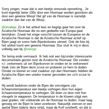
Sorry jongen, maar dat is een beetje onnozele opmerking.. Je
kunt eigenlijk beter 100x door een Hoornaar worden gestoken als
door een gewone Wesp! Het gif van de Hoornaar is namelijk
zwakker dan dat van de Wesp..
@omabep
: Zo ik het artikel lees en begrijp gaat het over de
Aziatische Hoornaar die nu een gedeelte van Europa gaat
bestrijken. Zowat het
enige
verschil tussen de Europese en de
Aziatische Hoornaar is dat de Aziatische Hoornaar actief op
Bijen jaagt en soms hele Bijenkolonies uitroeit. Ook de foto bij
het artikel toont een gewone Hoornaar. Dus sluit ik mij in deze
volledig aan bij
@venzje
:
Ter lering ende vermaack: Ik heb ooit een bijzonder interessante
documentaire gezien over de Aziatische Hoornaar. Die zenden
n.l. verkenners uit om Bijenkorven te vinden én te verkennen!
Vaak zien de Bijen deze scout en proberen ze hem te doden.
Omdat ze kleiner en veel zwakker zijn dan Hoornaars hebben de
Aziatische Bijen een unieke manier gevonden om zo'n scout te
doden:
Hij wordt bedolven onder de Bijen die vervolgens zijn
lichaamstemperatuur een beetje verhogen door hun eigen
lichaamstemperatuur te verhogen. Dit doen ze door met hun
vleugels te wapperen. De temperatuur in de kluwen stijgt een
paar graden, nét voldoende om de Hoornaar te doden, maar laag
genoeg om de Bijen te laten overleven. Natuurlijk sterven er een
aantal Bijen tijdens deze strijd, maar de Korf overleeft, en dat is