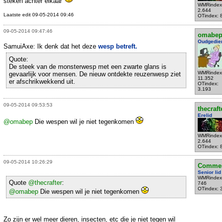
steken achter elkaar
WMRindex
2.644
Laatste edit 09-05-2014 09:46
OTindex: 
09-05-2014 09:47:46
omabe
Oudgedie
SamuiAxe: Ik denk dat het deze
wesp betreft.
Quote:
De steek van de monsterwesp met een zwarte glans is
WMRindex
gevaarlijk voor mensen. De nieuw ontdekte reuzenwesp ziet
11.352
er afschrikwekkend uit.
OTindex:
3.193
09-05-2014 09:53:53
thecraft
Erelid
@omabep
Die wespen wil je niet tegenkomen
WMRindex
2.644
OTindex: 
09-05-2014 10:26:29
Commen
Senior lid
WMRindex
Quote
@thecrafter
:
746
OTindex: 
@omabep
Die wespen wil je niet tegenkomen
Zo zijn er wel meer dieren, insecten, etc die je niet tegen wil