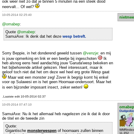
ook weer niet zo dat je binnen 5 minuten na een steek dood
neervalt... Of wel?
10-05-2014 02:25:40
nietmee
@omabep
:
Quote
@omabep
:
SamuiAxe: Ik denk dat het deze
wesp betreft.
Sorry Beppie, in het donderend geweld tussen
@venzje
: en mij
is jouw opmerking en link er een beetje bij ingeschoten
Ik
heb alsnog eens heel aandachtig jouw 'Garuda'wesp bekeken en
het bijbehorende artikel gelezen. Heel interessant, maar ik
geloof toch niet dat het om deze wel heel erg grote Wesp gaat
Maar wat een monster zeg! Zover ik begrijp komt hij enkel
voor op Sulawesi en is het geen Hoornaar-ondersoort. Maar het
is een bijzonder imposant insect, zeker weten!
.
Laatste edit 10-05-2014 02:37
10-05-2014 07:47:10
omabe
Oudgedie
SamuiAxe: Nu ik het allemaal heb nagelezen zie ik dat ik door
de titel en de tweede zin
Quote:
WMRindex
Gigantische
monsterwespen
of hoornaars zullen binnen
11.352