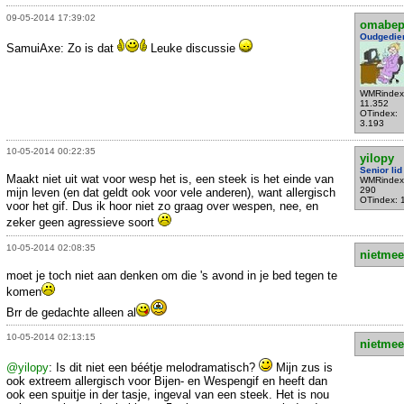
09-05-2014 17:39:02
omabe
Oudgedie
SamuiAxe: Zo is dat
Leuke discussie
WMRindex
11.352
OTindex:
3.193
10-05-2014 00:22:35
yilopy
Senior lid
Maakt niet uit wat voor wesp het is, een steek is het einde van
WMRindex
290
mijn leven (en dat geldt ook voor vele anderen), want allergisch
OTindex: 
voor het gif. Dus ik hoor niet zo graag over wespen, nee, en
zeker geen agressieve soort
10-05-2014 02:08:35
nietmee
moet je toch niet aan denken om die 's avond in je bed tegen te
komen
Brr de gedachte alleen al
10-05-2014 02:13:15
nietmee
@yilopy
: Is dit niet een béétje melodramatisch?
Mijn zus is
ook extreem allergisch voor Bijen- en Wespengif en heeft dan
ook een spuitje in der tasje, ingeval van een steek. Het is nou