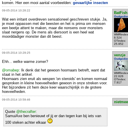
komen. Hier een mooi aantal voorbeelden:
gevaarlijke insecten
09-05-2014 10:28:22
BatFish
Oudgedie
Wat een irritant overdreven sensationeel geschreven stukje. Ja,
je moet oppassen met die beesten en het is prima om mensen
een beetje attent te maken, maar die nonsens over monsters
slaat nergens op. De mens als diersoort is een heel wat
WMRindex
moorddadiger monster dan dit beest.
8.524
OTindex:
25.952
09-05-2014 10:29:25
venzje
Oudgedie
Ehh... welke warme zomer?
@omabep
: Ik denk dat het gewoon hoornaars betreft, want dat
WMRindex
staat in het artikel.
22.626
Hoornaars zien eruit als wespen 'on steroids' en komen normaal
OTindex:
gesproken in kleine hoeveelheden gewoon in onze streken voor.
7.917
Het bijzondere zit hem deze keer waarschijnlijk in de grotere
hoeveelheden.
09-05-2014 10:59:46
nietmee
Quote
@thecrafter
:
SamuiAxe ben benieuwt of jij er dan tegen kan bij iets van
100 steken achter elkaar