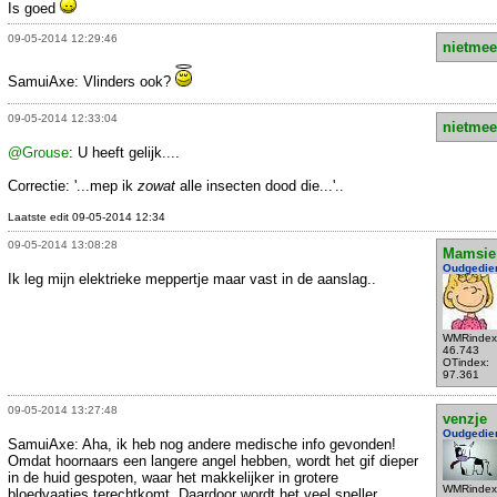
Is goed
09-05-2014 12:29:46
nietmee
SamuiAxe: Vlinders ook?
09-05-2014 12:33:04
nietmee
@Grouse
: U heeft gelijk....
Correctie: '...mep ik
zowat
alle insecten dood die...'..
Laatste edit 09-05-2014 12:34
09-05-2014 13:08:28
Mamsie
Oudgedie
Ik leg mijn elektrieke meppertje maar vast in de aanslag..
WMRindex
46.743
OTindex:
97.361
09-05-2014 13:27:48
venzje
Oudgedie
SamuiAxe: Aha, ik heb nog andere medische info gevonden!
Omdat hoornaars een langere angel hebben, wordt het gif dieper
in de huid gespoten, waar het makkelijker in grotere
WMRindex
bloedvaatjes terechtkomt. Daardoor wordt het veel sneller