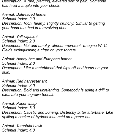
Description: A rare, piercing, elevated sort of pain. Someone
has fired a staple into your cheek.
Animal: Bald-faced hornet
Schmidt Index: 2.0
Description: Rich, hearty, slightly crunchy. Similar to getting
your hand mashed in a revolving door.
Animal: Yellowjacket
Schmidt Index: 2.0
Description: Hot and smoky, almost irreverent. Imagine W. C.
Fields extinguishing a cigar on your tongue.
Animal: Honey bee and European hornet
Schmidt Index: 2.0
Description: Like a matchhead that flips off and burns on your
skin.
Animal: Red harvester ant
Schmidt Index: 3.0
Description: Bold and unrelenting. Somebody is using a drill to
excavate your ingrown toenail.
Animal: Paper wasp
Schmidt Index: 3.0
Description: Caustic and burning. Distinctly bitter aftertaste. Like
spilling a beaker of hydrochloric acid on a paper cut.
Animal: Tarantula hawk
Schmidt Index: 4.0