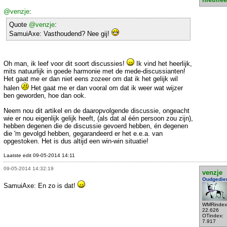
@venzje
:
Quote
@venzje
:
SamuiAxe: Vasthoudend? Nee gij!
Oh man, ik leef voor dit soort discussies!
Ik vind het heerlijk,
mits natuurlijk in goede harmonie met de mede-discussianten!
Het gaat me er dan niet eens zozeer om dat ik het gelijk wil
halen
Het gaat me er dan vooral om dat ik weer wat wijzer
ben geworden, hoe dan ook.
Neem nou dit artikel en de daaropvolgende discussie, ongeacht
wie er nou eigenlijk gelijk heeft, (als dat al één persoon zou zijn),
hebben degenen die de discussie gevoerd hebben, én degenen
die 'm gevolgd hebben, gegarandeerd er het e.e.a. van
opgestoken. Het is dus altijd een win-win situatie!
Laatste edit 09-05-2014 14:11
09-05-2014 14:32:19
venzje
Oudgedie
SamuiAxe: En zo is dat!
WMRindex
22.626
OTindex:
7.917