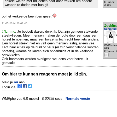
enkele weken met miljoenen naar daar trekken om andere
OTindex:
wespen te doden met hun gif.
3.193
op het verkeerde been ben gezet
11-05-2014 20:02:46
ZusMin
Senior lid
@Emmo
: Je bedoelt dazen, denk ik. Dat zijn gemeen stekende
steekvliegen. Meer mensen maken de foute door een daas een
horzel te noemen, maar een horzel is toch echt heel iets anders.
Een horzel steekt niet en valt geen mensen lastig, alleen vee.
WMRindex
Legt haar eitjes op de huid of neus (er zijn verschillende soorten
699
horzels), waarna de larven zich onderhuids of in de keelholte
OTindex: 
ontwikkelen.
S
Ook hoornaars worden overigens wel eens voor horzel uit
gemaakt.
Om hier te kunnen reageren moet je lid zijn.
Meld je
nu
aan.
Login via:
WMRphp ver. 6.0 mobiel -
0.00355
secs -
Normale versie