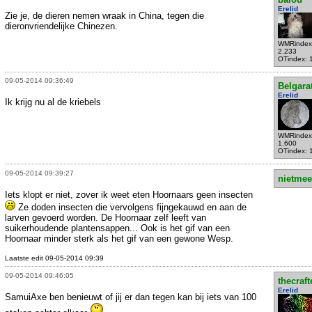
Erelid
Zie je, de dieren nemen wraak in China, tegen die
dieronvriendelijke Chinezen.
WMRindex
2.233
OTindex: 
09-05-2014 09:36:49
Belgara
Erelid
Ik krijg nu al de kriebels
WMRindex
1.600
OTindex: 
09-05-2014 09:39:27
nietmee
Iets klopt er niet, zover ik weet eten Hoornaars geen insecten
Ze doden insecten die vervolgens fijngekauwd en aan de
larven gevoerd worden. De Hoornaar zelf leeft van
suikerhoudende plantensappen... Ook is het gif van een
Hoornaar minder sterk als het gif van een gewone Wesp.
Laatste edit 09-05-2014 09:39
09-05-2014 09:46:05
thecraft
Erelid
SamuiAxe ben benieuwt of jij er dan tegen kan bij iets van 100