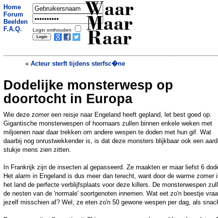
Waar
Home
Forum
Maar
Beelden
F.A.Q.
Login onthouden
Raar
«
Acteur sterft tijdens sterfsc�ne
Dodelijke monsterwesp op
Australi� smult van miljonairsruzie
»
doortocht in Europa
Wie deze zomer een reisje naar Engeland heeft gepland, let best goed op.
Gigantische monsterwespen of hoornaars zullen binnen enkele weken met
miljoenen naar daar trekken om andere wespen te doden met hun gif. Wat
daarbij nog onrustwekkender is, is dat deze monsters blijkbaar ook een aard
stukje mens zien zitten.
In Frankrijk zijn de insecten al gepasseerd. Ze maakten er maar liefst 6 dod
Het alarm in Engeland is dus meer dan terecht, want door de warme zomer i
het land de perfecte verblijfsplaats voor deze killers. De monsterwespen zul
de nesten van de 'normale' soortgenoten innemen. Wat eet zo'n beestje vraa
jezelf misschien af? Wel, ze eten zo'n 50 gewone wespen per dag, als snac