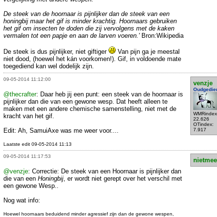
De steek van de hoornaar is pijnlijker dan de steek van een
honingbij maar het gif is minder krachtig. Hoornaars gebruiken
het gif om insecten te doden die zij vervolgens met de kaken
vermalen tot een papje en aan de larven voeren.'
Bron:Wikipedia
De steek is dus pijnlijker, niet giftiger
Van pijn ga je meestal
niet dood, (hoewel het kán voorkomen!). Gif, in voldoende mate
toegediend kan wel dodelijk zijn.
09-05-2014 11:12:00
venzje
Oudgedie
@thecrafter
: Daar heb jij een punt: een steek van de hoornaar is
pijnlijker dan die van een gewone wesp. Dat heeft alleen te
maken met een andere chemische samenstelling, niet met de
WMRindex
kracht van het gif.
22.626
OTindex:
Edit: Ah, SamuiAxe was me weer voor....
7.917
Laatste edit 09-05-2014 11:13
09-05-2014 11:17:53
nietmee
@venzje
: Correctie: De steek van een Hoornaar is pijnlijker dan
die van een
Honingbij
, er wordt niet gerept over het verschil met
een gewone Wesp..
Nog wat info:
Hoewel hoornaars beduidend minder agressief zijn dan de gewone wespen,