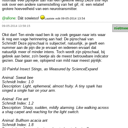
hoornaar veel pijnlijker dan van een gewone wesp.Deze site rept
ook over een andere samenstelling van het gif, nl. een relatief
grotere hoeveelheid van een neurotransmitter.
@allone
: Dát sowieso!
Laatste edit 09-05-2014 13:54
09-05-2014 13:58:15
nietmee
Oké dan! Ten einde raad ben ik op zoek gegaan naar iets waar
ik nog een vage herinnering aan had: De pijnschaal van
Schmidt! Deze pijnschaal is subjectief, natuurlijk, je geeft een
nummer aan de pijn die je ervaart en iedereen ervaart dat
natuurlijk meer of minder intens. Toch wordt zijn pijnschaal, bij
gebrek aan beter, zo'n beetje als de meest betrouwbare indicator
gezien. Daar gaan we, oplopend van mild naar meest pijnlijk:
10 Painful Insect Stings, as Measured by ScienceExpand
Animal: Sweat bee
Schmidt Index: 1.0
Description: Light, ephemeral, almost fruity. A tiny spark has
singed a single hair on your arm.
Animal: Fire ant
Schmidt Index: 1.2
Description: Sharp, sudden, mildly alarming. Like walking across
a shag carpet and reaching for the light switch.
Animal: Bullhorn acacia ant
Schmidt Index: 1.8