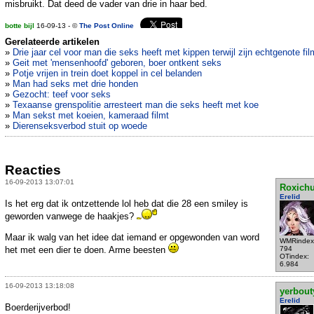
misbruikt. Dat deed de vader van drie in haar bed.
botte bijl
16-09-13 - ©
The Post Online
Gerelateerde artikelen
»
Drie jaar cel voor man die seks heeft met kippen terwijl zijn echtgenote fi
»
Geit met 'mensenhoofd' geboren, boer ontkent seks
»
Potje vrijen in trein doet koppel in cel belanden
»
Man had seks met drie honden
»
Gezocht: teef voor seks
»
Texaanse grenspolitie arresteert man die seks heeft met koe
»
Man sekst met koeien, kameraad filmt
»
Dierenseksverbod stuit op woede
Reacties
16-09-2013 13:07:01
Roxich
Erelid
Is het erg dat ik ontzettende lol heb dat die 28 een smiley is
geworden vanwege de haakjes?
Maar ik walg van het idee dat iemand er opgewonden van word
WMRindex
het met een dier te doen. Arme beesten
794
OTindex:
6.984
16-09-2013 13:18:08
yerbout
Erelid
Boerderijverbod!