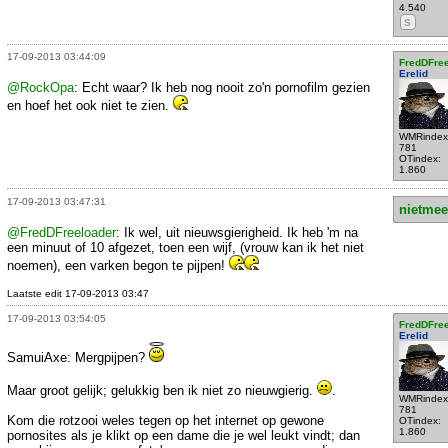
4.540
S
17-09-2013 03:44:09
FredDFre
Erelid
@RockOpa
: Echt waar? Ik heb nog nooit zo'n pornofilm gezien
en hoef het ook niet te zien.
WMRindex
781
OTindex:
1.860
17-09-2013 03:47:31
nietmee
@FredDFreeloader
: Ik wel, uit nieuwsgierigheid. Ik heb 'm na
een minuut of 10 afgezet, toen een wijf, (vrouw kan ik het niet
noemen), een varken begon te pijpen!
Laatste edit 17-09-2013 03:47
17-09-2013 03:54:05
FredDFre
Erelid
SamuiAxe: Mergpijpen?
Maar groot gelijk; gelukkig ben ik niet zo nieuwgierig.
.
WMRindex
781
Kom die rotzooi weles tegen op het internet op gewone
OTindex:
1.860
pornosites als je klikt op een dame die je wel leukt vindt; dan