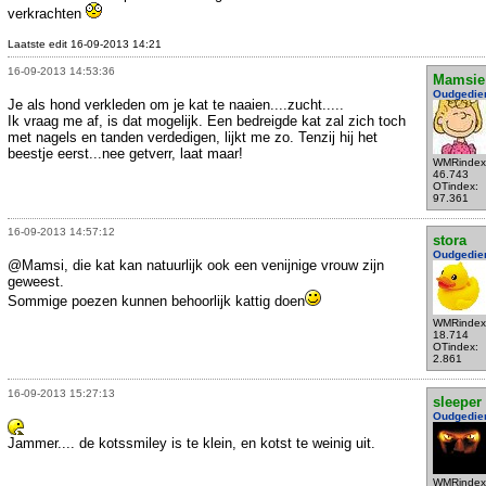
verkrachten
Laatste edit 16-09-2013 14:21
16-09-2013 14:53:36
Mamsie
Oudgedie
Je als hond verkleden om je kat te naaien....zucht.....
Ik vraag me af, is dat mogelijk. Een bedreigde kat zal zich toch
met nagels en tanden verdedigen, lijkt me zo. Tenzij hij het
beestje eerst...nee getverr, laat maar!
WMRindex
46.743
OTindex:
97.361
16-09-2013 14:57:12
stora
Oudgedie
@Mamsi, die kat kan natuurlijk ook een venijnige vrouw zijn
geweest.
Sommige poezen kunnen behoorlijk kattig doen
WMRindex
18.714
OTindex:
2.861
16-09-2013 15:27:13
sleeper
Oudgedie
Jammer.... de kotssmiley is te klein, en kotst te weinig uit.
WMRindex