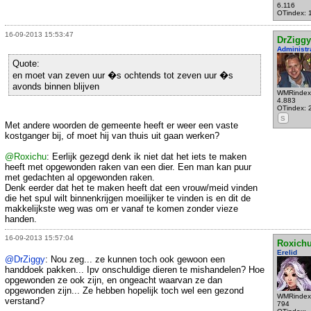
6.116
OTindex: 
16-09-2013 15:53:47
DrZiggy
Administr
Quote:
en moet van zeven uur �s ochtends tot zeven uur �s
avonds binnen blijven
WMRindex
4.883
OTindex: 
S
Met andere woorden de gemeente heeft er weer een vaste
kostganger bij, of moet hij van thuis uit gaan werken?
@Roxichu
: Eerlijk gezegd denk ik niet dat het iets te maken
heeft met opgewonden raken van een dier. Een man kan puur
met gedachten al opgewonden raken.
Denk eerder dat het te maken heeft dat een vrouw/meid vinden
die het spul wilt binnenkrijgen moeilijker te vinden is en dit de
makkelijkste weg was om er vanaf te komen zonder vieze
handen.
16-09-2013 15:57:04
Roxich
Erelid
@DrZiggy
: Nou zeg... ze kunnen toch ook gewoon een
handdoek pakken... Ipv onschuldige dieren te mishandelen? Hoe
opgewonden ze ook zijn, en ongeacht waarvan ze dan
opgewonden zijn... Ze hebben hopelijk toch wel een gezond
WMRindex
verstand?
794