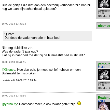
Dus de geitjes die niet aan een boerderij verbonden zijn kan hij
nog wel aan zijn schandpaal spietsen?
WMRindex
1.299
OTindex: 
16-09-2013 13:37:13
nietmee
Quote:
Dat deed de vader van drie in haar bed.
Niet erg duidelijke zin.
Was de vader 3 jaar oud?
Gaf hij in haar bed toe dat hij de bullmastiff had misbruikt?
16-09-2013 13:44:15
yerbout
Erelid
@Grouse
: Hoe dan ook, je moet wel lef hebben om een
Bullmastif te misbruiken
Laatste edit 16-09-2013 13:44
WMRindex
1.299
OTindex: 
16-09-2013 13:45:50
Roxich
Erelid
@yerbouty
: Daarnaast moet je ook zwaar getikt zijn.