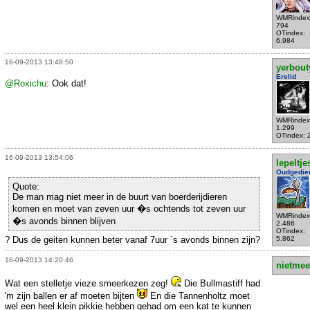
WMRindex
794
OTindex:
6.984
16-09-2013 13:48:50
yerbout
Erelid
@Roxichu
: Ook dat!
WMRindex
1.299
OTindex: 
16-09-2013 13:54:06
lepeltje
Oudgedie
Quote:
De man mag niet meer in de buurt van boerderijdieren
komen en moet van zeven uur �s ochtends tot zeven uur
WMRindex
�s avonds binnen blijven
2.486
OTindex:
? Dus de geiten kunnen beter vanaf 7uur `s avonds binnen zijn?
5.862
16-09-2013 14:20:46
nietmee
Wat een stelletje vieze smeerkezen zeg!
Die Bullmastiff had
'm zijn ballen er af moeten bijten
En die Tannenholtz moet
wel een heel klein pikkie hebben gehad om een kat te kunnen