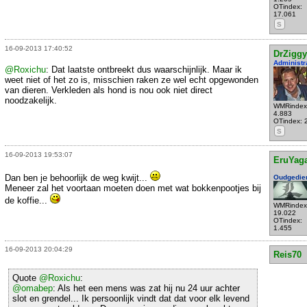
OTindex:
17.061
S
16-09-2013 17:40:52
DrZiggy
Administr
@Roxichu
: Dat laatste ontbreekt dus waarschijnlijk. Maar ik
weet niet of het zo is, misschien raken ze wel echt opgewonden
van dieren. Verkleden als hond is nou ook niet direct
noodzakelijk.
WMRindex
4.883
OTindex: 
S
16-09-2013 19:53:07
EruYag
Dan ben je behoorlijk de weg kwijt...
Oudgedie
Meneer zal het voortaan moeten doen met wat bokkenpootjes bij
de koffie...
WMRindex
19.022
OTindex:
1.455
16-09-2013 20:04:29
Reis70
Quote
@Roxichu
:
@omabep
: Als het een mens was zat hij nu 24 uur achter
slot en grendel... Ik persoonlijk vindt dat dat voor elk levend