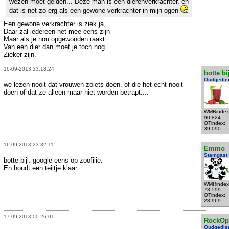
wezen moet gelden... Deze man is een dierenverkrachter, en
dat is net zo erg als een gewone verkrachter in mijn ogen
Een gewone verkrachter is ziek ja,
Daar zal iedereen het mee eens zijn
Maar als je nou opgewonden raakt
Van een dier dan moet je toch nog
Zieker zijn.
16-09-2013 23:18:24
botte bi
Oudgedie
we lezen nooit dat vrouwen zoiets doen. of die het echt nooit
doen of dat ze alleen maar niet worden betrapt....
WMRindex
90.824
OTindex:
39.090
16-09-2013 23:32:11
Emmo
Stamgast
botte bijl: google eens op zoöfilie.
En houdt een teiltje klaar...
WMRindex
73.599
OTindex:
28.969
17-09-2013 00:26:01
RockOp
Oudgedie