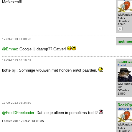
Mafkezen!!!
WMRindex
6.377
OTindex:
4.540
S
17-09-2013 01:09:23
nietmee
@Emmo
: Google jij daarop?? Gatver!
17-09-2013 03:18:59
FredDFre
Erelid
botte bijl: Sommige vrouwen met honden en/of paarden.
WMRindex
781
OTindex:
1.860
17-09-2013 03:34:59
RockOp
Oudgedie
@FredDFreeloader
: Dat zie je alleen in pornofilms toch?
Laatste edit 17-09-2013 03:35
WMRindex
6.377
OTindex: