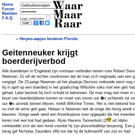
Waar
Home
Forum
Maar
Beelden
F.A.Q.
Login onthouden
Raar
«
Herpes-aapjes teisteren Florida
Geitenneuker krijgt
Amsterdamse familie verbannen naar
ASO-woning
»
boerderijverbod
Alle boerderijen in Engeland zijn voortaan verboden terrein voor Robert Stev
Newman. Zo wil de rechter voorkomen dat de man zich nogmaals aan een g
vergrijpt. De 23-jarige Newman uit het plaatsje Devizes ontkende eerst nog 
hij in april op een boerderij in het graafschap Wiltshire seks met een geit ha
gehad. Later besloot hij toch schuld te bekennen. De man mag niet meer in
buurt van boerderijdieren komen en moet van zeven uur �s ochtends tot z
uur �s avonds binnen blijven, meldt Wiltshire Times. Het is niet bekend ho
nu met de arme geit gaat. Helaas is Newman niet de enige die hitsig wordt 
beesten. Vorige week werd een Amerikaanse man opgepakt die het meerder
keren met een kat had gedaan. Ryan Havens Tannenholz (2
uit Idaho
verkleedde zich als een hond voordat hij zijn pluizenballetje besprong. Een j
terug gaf Nicholas Saunders (46) toe dat hij de bullmastiff van zijn ex had