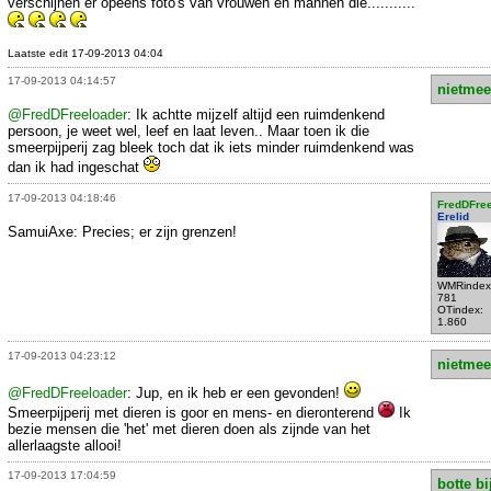
verschijnen er opeens foto's van vrouwen en mannen die...........
Laatste edit 17-09-2013 04:04
17-09-2013 04:14:57
nietmee
@FredDFreeloader
: Ik achtte mijzelf altijd een ruimdenkend
persoon, je weet wel, leef en laat leven.. Maar toen ik die
smeerpijperij zag bleek toch dat ik iets minder ruimdenkend was
dan ik had ingeschat
17-09-2013 04:18:46
FredDFre
Erelid
SamuiAxe: Precies; er zijn grenzen!
WMRindex
781
OTindex:
1.860
17-09-2013 04:23:12
nietmee
@FredDFreeloader
: Jup, en ik heb er een gevonden!
Smeerpijperij met dieren is goor en mens- en dieronterend
Ik
bezie mensen die 'het' met dieren doen als zijnde van het
allerlaagste allooi!
17-09-2013 17:04:59
botte bi