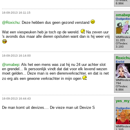
OTindex:
6.984
16-09-2013 16:11:15
omabe
Oudgedie
@Roxichu
: Deze hebben dus geen gezond verstand
Wat een viespeuken heb je toch op de wereld.
Na zeven uur
's avonds dus maar alle dieren opsluiten want dan is hij weer vrij
WMRindex
11.355
OTindex:
3.193
16-09-2013 16:14:00
Roxich
Erelid
@omabep
: Als het een mens was zat hij nu 24 uur achter slot
en grendel... Ik persoonlijk vindt dat dat voor elk levend wezen
moet gelden... Deze man is een dierenverkrachter, en dat is net
zo erg als een gewone verkrachter in mijn ogen
WMRindex
794
OTindex:
6.984
16-09-2013 16:44:43
yes_my
De man komt uit devizes.... De vieze man uit Devize S
Oudgedie
WMRindex
1.205