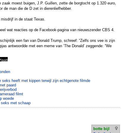
e zaak moest buigen, J.P. Guillen, zette de borgtocht op 1.320 euro,
or de man die de D zet in dierenliefhebber.
r misdrijf in de staat Texas.
heel wat reacties op de Facebook-pagina van nieuwszender CBS 4.
chijnlijk een fan van Donald Trump, schreef: “Zelfs ons vee is zijn
grapjas antwoordde met een meme van ‘The Donald’ zeggende: “We
.
honden
e seks heeft met kippen terwijl zijn echtgenote filmde
met paard
erijverbod
ameraad filmt
op woede
t seks met schaap
botte bijl