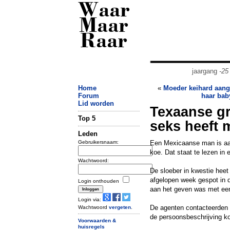
Waar
Maar
Raar
jaargang
-25
Home
«
Moeder keihard aang
Forum
haar bab
Lid worden
Texaanse gr
Top 5
seks heeft 
Leden
Gebruikersnaam:
Een Mexicaanse man is aang
koe. Dat staat te lezen in
Wachtwoord:
De sloeber in kwestie heet
afgelopen week gespot in de
Login onthouden
aan het geven was met ee
Login via:
De agenten contacteerden d
Wachtwoord
vergeten
.
de persoonsbeschrijving k
Voorwaarden &
huisregels