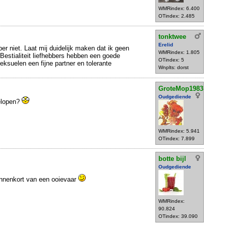
WMRindex: 6.400
OTindex: 2.485
tonktwee
Erelid
ber niet. Laat mij duidelijk maken dat ik geen
WMRindex: 1.805
. Bestialiteit liefhebbers hebben een goede
OTindex: 5
ksuelen een fijne partner en tolerante
Wnplts: dorst
GroteMop1983
Oudgediende
elopen?
WMRindex: 5.941
OTindex: 7.899
botte bijl
Oudgediende
innenkort van een ooievaar
WMRindex:
90.824
OTindex: 39.090