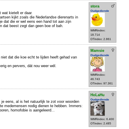
stora
Oudgediende
t wat kietelt er daar.
artsen kijkt zoals die Nederlandse dierenarts in
je dat die er wel eens een hand tot aan zijn
en dat beest zegt dan geen boe of bah.
WMRindex:
18.714
OTindex: 2.861
Mamsie
Oudgediende
 niet dat die koe echt te lijden heeft gehad van
erig en pervers, dát nou weer wél.
WMRindex:
46.743
OTindex: 97.361
HoLaHu
Oudgediende
 je eens, al is het natuurlijk te zot voor woorden
nte medemensen nodig dienen te hebben. Immers:
oren, homofobie is aangeleerd...
WMRindex: 6.400
OTindex: 2.485