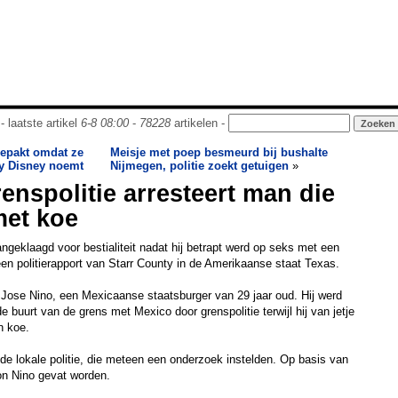
- laatste artikel
6-8 08:00
-
78228
artikelen -
epakt omdat ze
Meisje met poep besmeurd bij bushalte
y Disney noemt
Nijmegen, politie zoekt getuigen
»
enspolitie arresteert man die
met koe
eklaagd voor bestialiteit nadat hij betrapt werd op seks met een
 een politierapport van Starr County in de Amerikaanse staat Texas.
 Jose Nino, een Mexicaanse staatsburger van 29 jaar oud. Hij werd
 buurt van de grens met Mexico door grenspolitie terwijl hij van jetje
n koe.
e lokale politie, die meteen een onderzoek instelden. Op basis van
on Nino gevat worden.