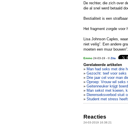
De rechter, die zich over d
die al snel werd betaald do
Bestialiteit is een strafbaa
Het fragment zorgde voor 
Lisa Johnson Caples, waars
niet veilig”. Een andere 
moeten een muur bouwen”
Emmo
24-03-19 - ©
Zita
Gerelateerde artikelen
»
Man had seks met drie 
»
Gezocht: teef voor seks
»
Drie jaar cel voor man di
»
Oproep: Vrouw wil seks 
»
Geitenneuker krijgt boerd
»
Man sekst met koeien, k
»
Dierenseksverbod stuit 
»
Student met stress heef
Reacties
24-03-2019 16:38:21