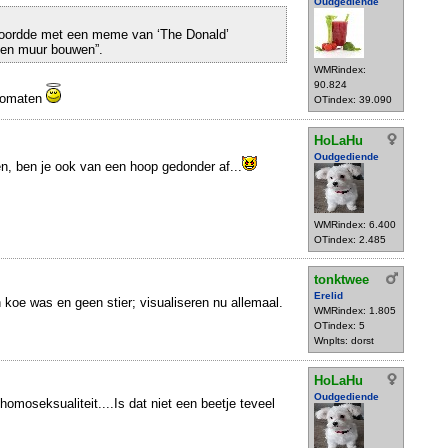
Oudgediende
woordde met een meme van ‘The Donald’
en muur bouwen”.
WMRindex:
90.824
tomaten
OTindex: 39.090
HoLaHu
Oudgediende
n, ben je ook van een hoop gedonder af...
WMRindex: 6.400
OTindex: 2.485
tonktwee
Erelid
 koe was en geen stier; visualiseren nu allemaal.
WMRindex: 1.805
OTindex: 5
Wnplts: dorst
HoLaHu
Oudgediende
n homoseksualiteit....Is dat niet een beetje teveel