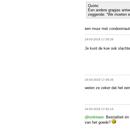
Quote:
Een andere grapjas ant
zeggende: “We moeten e
een muur met condoomau
24-03-2019 17:30:26
Je kunt de koe ook slachte
24-03-2019 17:36:26
weten ze zeker dat het een
24-03-2019 17:42:14
@tonktwee
: Bestialiteit é
van het goede?