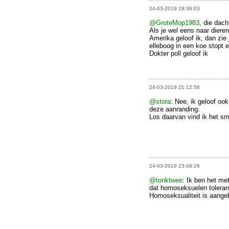
24-03-2019 18:36:03
@GroteMop1983
, die dach
Als je wel eens naar dieren
Amerika geloof ik, dan zie 
elleboog in een koe stopt 
Dokter poll geloof ik
24-03-2019 21:12:56
@stora
: Nee, ik geloof ook
deze aanranding.
Los daarvan vind ik het sm
24-03-2019 23:48:26
@tonktwee
: Ik ben het met
dat homoseksuelen tolera
Homoseksualiteit is aangeb