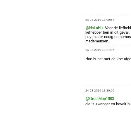
24-03-2019 18:09:57
@HoLaHu
: Voor de liefheb
liefhebber ben in dit geval
psychiater nodig en homose
medemensen.
24-03-2019 18:27:06
Hoe is het met de koe afg
24-03-2019 18:29:09
@GroteMop1983
:
die is zwanger en bevalt b