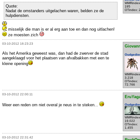
WMRindex
Quote:
195
OTindex: 
Nadat de omstanders uitgelachen waren, belden ze de
hulpdiensten.
misselijk die man is er al erg aan toe en dan nog uitlachen!
ze moesten zich
03-10-2012 16:23:23
Giovann
Als het Amerika geweest was, dan had de zwerver de stad
Oudgedie
aangeklaagd voor het plaatsen van afvalbakken met een te
kleine opening
WMRindex
3.218
OTindex:
72.766
03-10-2012 22:00:11
EruYag
Weer een reden om niet overal je neus in te steken...
Oudgedie
WMRindex
19.022
OTindex:
1.455
03-10-2012 22:31:42
RockOp