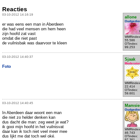
Reacties
03-10-2012 14:16:19
allone
Oudgedie
er was eens een man in Aberdeen
die had veel mensen om hem heen
zijn hoofd zat vast
WMRindex
omdat die niet past
55.586
de vuilnisbak was daarvoor te kleen
OTindex:
99.253
03-10-2012 14:40:37
Sjaak
Moderator
Foto
WMRindex
22.414
OTindex:
59.601
03-10-2012 14:40:45
Mamsie
Oudgedie
In Aberdeen daar woont een man
die niet zo helder denken kan
dus dacht die man: zeg weet je wat?
ik gooi mijn hoofd in het vuilnisvat
WMRindex
daar kan ik toch niet veel meer mee
46.743
dus lijkt me dat toch wel oké.
OTindex:
97.361