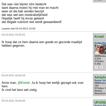
Dat was niet bijster slim bedacht
want daarna moest hij met man en macht
weer uit die bak worden bevrijd
dat was wel een noodzakelijkheid
Hopelijk heeft hij ervan geleerd
dat illegale vuilstort niet wordt gewaardeerd!
Laatste edit 03-10-2012 14:40
03-10-2012 15:05:52
Kristel
Ik hoop dat ze hem daarna een goede en gezonde maaltijd
Oudgedie
hebben gegeven.
WMRindex
3.529
OTindex:
5.364
T
S
03-10-2012 16:00:18
Adolph
Senior lid
Arme man,
@Kristel
: Ja ik hoop het eerlijk gezegd ook voor
WMRindex
154
hem.
OTindex: 
Ik vind het best wel zielig.
Wnplts:
Maastricht
03-10-2012 16:04:48
UFO556
Senior lid