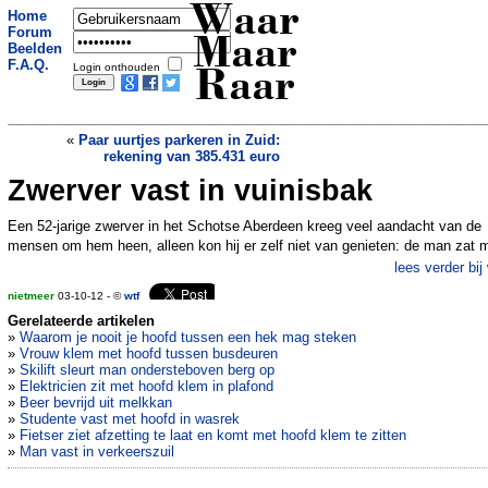
Waar
Home
Forum
Maar
Beelden
F.A.Q.
Login onthouden
Raar
«
Paar uurtjes parkeren in Zuid:
rekening van 385.431 euro
Zwerver vast in vuinisbak
Mysterieuze onderwatercirkels in Japan
»
Een 52-jarige zwerver in het Schotse Aberdeen kreeg veel aandacht van de
mensen om hem heen, alleen kon hij er zelf niet van genieten: de man zat 
lees verder bij
nietmeer
03-10-12 - ©
wtf
Gerelateerde artikelen
»
Waarom je nooit je hoofd tussen een hek mag steken
»
Vrouw klem met hoofd tussen busdeuren
»
Skilift sleurt man ondersteboven berg op
»
Elektricien zit met hoofd klem in plafond
»
Beer bevrijd uit melkkan
»
Studente vast met hoofd in wasrek
»
Fietser ziet afzetting te laat en komt met hoofd klem te zitten
»
Man vast in verkeerszuil