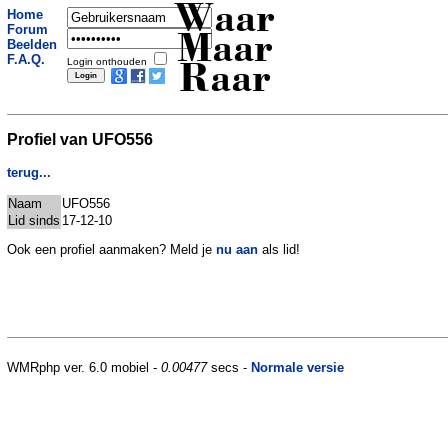
Waar
Home
Forum
Maar
Beelden
F.A.Q.
Login onthouden
Raar
Profiel van UFO556
terug...
Naam
UFO556
Lid sinds
17-12-10
Ook een profiel aanmaken? Meld je
nu aan
als lid!
WMRphp ver. 6.0 mobiel -
0.00477
secs -
Normale versie