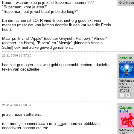
Enne... waarom zou je je kind Superman noemen???
Groningen
"Superman, kom je eten?"
"Superman, eet je wel braaf je bordje leeg?"
En die namen uit LOTR vind ik ook niet erg geschikt voor
mensen (maar dat kan komen doordat ik een kat ken die Frodo
heet).
Maar ja, ik vind "Apple" (dochter Gwyneth Paltrow), "Vlinder"
(dochter Isa Hoes), "Bloem" en "Mensje" (kinderen Angela
Schijf) ook niet zulke geweldige namen...
21-11-2006 12:57:16
heraux
Oudgedie
had niet gemogen - zal weg geld opgebracht hebben - duidelijk
teken van decadentie
WMRindex
9.537
OTindex:
27.258
T
S
21-11-2006 12:59:59
Cappie
Erelid
je zult maar stotteren...
mmmmmijn nnnnnnnaaam iiiiiis jjjjjjammmmes bbbbbont
dddddokter nnnnno etc etc...
WMRindex
1.030