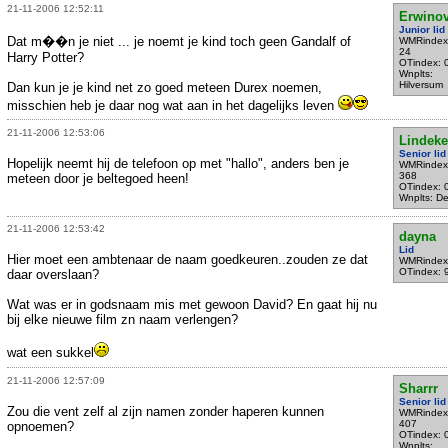
21-11-2006 12:52:11
Erwinov
Junior lid
Dat m��n je niet ... je noemt je kind toch geen Gandalf of
WMRindex
24
Harry Potter?
OTindex: 
Wnplts:
Hilversum
Dan kun je je kind net zo goed meteen Durex noemen,
misschien heb je daar nog wat aan in het dagelijks leven
21-11-2006 12:53:06
Lindeke
Senior lid
Hopelijk neemt hij de telefoon op met "hallo", anders ben je
WMRindex
368
meteen door je beltegoed heen!
OTindex: 
Wnplts: Del
21-11-2006 12:53:42
dayna
Lid
Hier moet een ambtenaar de naam goedkeuren..zouden ze dat
WMRindex
OTindex: 
daar overslaan?
Wat was er in godsnaam mis met gewoon David? En gaat hij nu
bij elke nieuwe film zn naam verlengen?
wat een sukkel
21-11-2006 12:57:09
Sharrr
Senior lid
Zou die vent zelf al zijn namen zonder haperen kunnen
WMRindex
407
opnoemen?
OTindex: 
Wnplts: