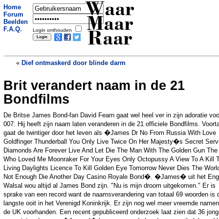
Waar
Home
Forum
Maar
Beelden
F.A.Q.
Login onthouden
Raar
«
Dief ontmaskerd door blinde darm
Brit verandert naam in de 21
Nederlander vrijt minder en met meer
variatie
»
Bondfilms
De Britse James Bond-fan David Fearn gaat wel heel ver in zijn adoratie voo
007. Hij heeft zijn naam laten veranderen in de 21 officiele Bondfilms. Voort
gaat de twintiger door het leven als �James Dr No From Russia With Love
Goldfinger Thunderball You Only Live Twice On Her Majesty�s Secret Serv
Diamonds Are Forever Live And Let Die The Man With The Golden Gun The
Who Loved Me Moonraker For Your Eyes Only Octopussy A View To A Kill 
Living Daylights Licence To Kill Golden Eye Tomorrow Never Dies The World
Not Enough Die Another Day Casino Royale Bond�. �James� uit het Eng
Walsal wou altijd al James Bond zijn. "Nu is mijn droom uitgekomen." Er is
sprake van een record want de naamsverandering van totaal 69 woorden is 
langste ooit in het Verenigd Koninkrijk. Er zijn nog wel meer vreemde namen
de UK voorhanden. Een recent gepubliceerd onderzoek laat zien dat 36 jon