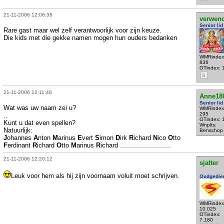
21-11-2006 12:06:38
verwen
Senior lid
Rare gast maar wel zelf verantwoorlijk voor zijn keuze.
Die kids met die gekke namen mogen hun ouders bedanken
WMRindex
836
OTindex: 
S
21-11-2006 12:11:46
Anne18
Senior lid
Wat was uw naam zei u?
WMRindex
295
..
OTindex: 
Kunt u dat even spellen?
Wnplts:
Natuurlijk:
Benschop
J
ohannes
A
nton
M
arinus
E
vert
S
imon
D
irk
R
ichard
N
ico
O
tto
F
erdinant
R
ichard
O
tto
M
arinus
R
ichard .........................
21-11-2006 12:20:12
sjatter
Leuk voor hem als hij zijn voornaam voluit moet schrijven.
Oudgedie
WMRindex
10.025
OTindex:
7.180