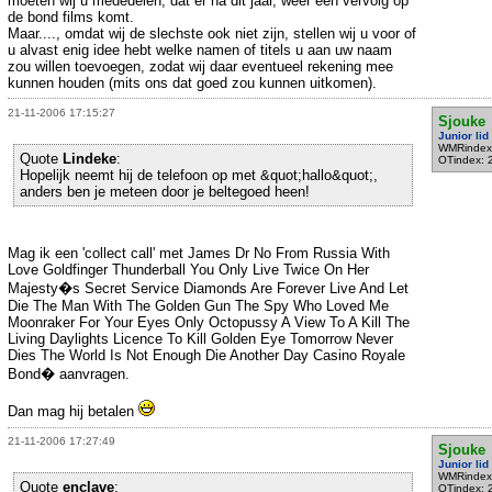
moeten wij u mededelen, dat er na dit jaar, weer een vervolg op
de bond films komt.
Maar...., omdat wij de slechste ook niet zijn, stellen wij u voor of
u alvast enig idee hebt welke namen of titels u aan uw naam
zou willen toevoegen, zodat wij daar eventueel rekening mee
kunnen houden (mits ons dat goed zou kunnen uitkomen).
21-11-2006 17:15:27
Sjouke
Junior lid
WMRindex
Quote
Lindeke
:
OTindex: 
Hopelijk neemt hij de telefoon op met &quot;hallo&quot;,
anders ben je meteen door je beltegoed heen!
Mag ik een 'collect call' met James Dr No From Russia With
Love Goldfinger Thunderball You Only Live Twice On Her
Majesty�s Secret Service Diamonds Are Forever Live And Let
Die The Man With The Golden Gun The Spy Who Loved Me
Moonraker For Your Eyes Only Octopussy A View To A Kill The
Living Daylights Licence To Kill Golden Eye Tomorrow Never
Dies The World Is Not Enough Die Another Day Casino Royale
Bond� aanvragen.
Dan mag hij betalen
21-11-2006 17:27:49
Sjouke
Junior lid
WMRindex
Quote
enclave
:
OTindex: 