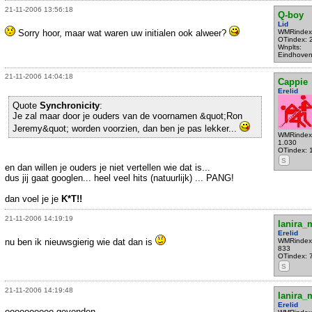
21-11-2006 13:56:18
Q-boy
Lid
Sorry hoor, maar wat waren uw initialen ook alweer?
WMRindex
OTindex: 
Wnplts:
Eindhove
21-11-2006 14:04:18
Cappie
Erelid
Quote
Synchronicity
:
Je zal maar door je ouders van de voornamen &quot;Ron
Jeremy&quot; worden voorzien, dan ben je pas lekker...
WMRindex
1.030
OTindex: 
S
en dan willen je ouders je niet vertellen wie dat is...
dus jij gaat googlen... heel veel hits (natuurlijk) ... PANG!
dan voel je je
K*T!!
21-11-2006 14:19:19
lanira
Erelid
nu ben ik nieuwsgierig wie dat dan is
WMRindex
833
OTindex: 
S
21-11-2006 14:19:48
lanira
Erelid
oooooooooo gevonden