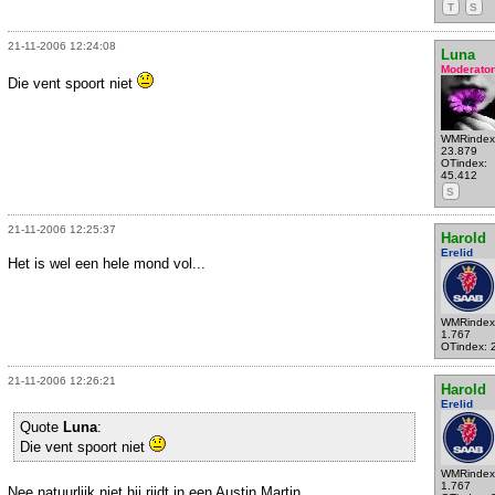
T
S
21-11-2006 12:24:08
Luna
Moderator
Die vent spoort niet
WMRindex
23.879
OTindex:
45.412
S
21-11-2006 12:25:37
Harold
Erelid
Het is wel een hele mond vol...
WMRindex
1.767
OTindex: 
21-11-2006 12:26:21
Harold
Erelid
Quote
Luna
:
Die vent spoort niet
WMRindex
1.767
Nee natuurlijk niet hij rijdt in een Austin Martin