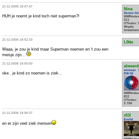
21-11-2006 18:47:47
Nina
Senior lid
HUH je noemt je kind toch niet superman?!
WMRindex
521
OTindex: 
Wnplts:
Amstelvee
21-11-2006 18:52:33
L0tte
Waaa, je zou je kind maar Superman noemen en 't zou een
meisje zijn...
21-11-2006 19:05:00
alweer
winnaar
oke.. je kind zo noemen is ziek...
PW 06
WMRindex
852
OTindex:
5.796
21-11-2006 19:06:37
r03l
Erelid
en er zijn veel ziek mensen
WMRindex