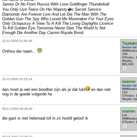
James
Dr No From Russia With Love Goldfinger Thunderball
You Only Live Twice On Her Majesty�s Secret Service
Diamonds Are Forever Live And Let Die The Man With The
Golden Gun The Spy Who Loved Me Moonraker For Your Eyes
Only Octopussy A View To A Kill The Living Daylights Licence
To Kill Golden Eye Tomorrow Never Dies The World Is Not
Enough Die Another Day Casino Royale
Bond.
22-11-2006 01:06:38
Tsjala
Senior lid
Onthou die naam...
WMRindex
258
OTindex: 
Wnplts:
BELGIË
S
22-11-2006 10:25:14
iwanov
Senior lid
dan moet je wel een bondfan zijn als je dat lukt
en dan ook
WMRindex
154
nog in de goede volgorde he
OTindex: 
Wnplts: hi
09-12-2006 09:36:46
marien
Lid
die gast is niet helemaal tof in zn hoofd geloof ik
WMRindex
OTindex: 
S
09-04-2007 10:35:27