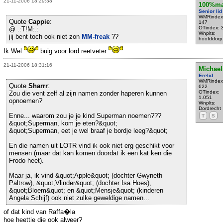
21-11-2006 18:29:38
100%ma
Senior lid
WMRindex
Quote
Cappie
:
147
OTindex: 
@ .:T!M:.:
Wnplts:
jij bent toch ook niet zon
MM-freak
??
hoofddorp
Ik Wel
buig voor lord reetveter
21-11-2006 18:31:16
Michael
Erelid
WMRindex
Quote
Sharrr
:
622
OTindex:
Zou die vent zelf al zijn namen zonder haperen kunnen
1.051
opnoemen?
Wnplts:
Dordrecht
Enne... waarom zou je je kind Superman noemen???
T
S
&quot;Superman, kom je eten?&quot;
&quot;Superman, eet je wel braaf je bordje leeg?&quot;
En die namen uit LOTR vind ik ook niet erg geschikt voor
mensen (maar dat kan komen doordat ik een kat ken die
Frodo heet).
Maar ja, ik vind &quot;Apple&quot; (dochter Gwyneth
Paltrow), &quot;Vlinder&quot; (dochter Isa Hoes),
&quot;Bloem&quot; en &quot;Mensje&quot; (kinderen
Angela Schijf) ook niet zulke geweldige namen...
of dat kind van Raffa�la
hoe heettie die ook alweer?