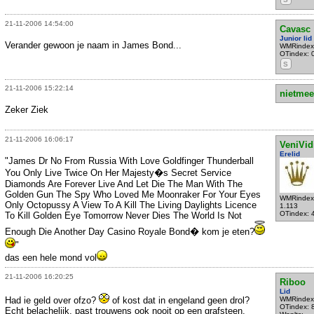
21-11-2006 14:54:00
Cavasc
Junior lid
Verander gewoon je naam in James Bond...
WMRindex
OTindex: 
S
21-11-2006 15:22:14
nietmee
Zeker Ziek
21-11-2006 16:06:17
VeniVid
Erelid
"James Dr No From Russia With Love Goldfinger Thunderball
You Only Live Twice On Her Majesty�s Secret Service
Diamonds Are Forever Live And Let Die The Man With The
Golden Gun The Spy Who Loved Me Moonraker For Your Eyes
WMRindex
Only Octopussy A View To A Kill The Living Daylights Licence
1.113
OTindex: 
To Kill Golden Eye Tomorrow Never Dies The World Is Not
Enough Die Another Day Casino Royale Bond� kom je eten?
"
das een hele mond vol
21-11-2006 16:20:25
Riboo
Lid
Had ie geld over ofzo?
of kost dat in engeland geen drol?
WMRindex
OTindex: 
Echt belachelijk, past trouwens ook nooit op een grafsteen.