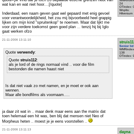
WMRindex
24
wat kan en wat niet hoor....[/quote]
OTindex: 
Wnplts:
Inderdaad, een naam geven gaat wel gepaard met enig gevoel
Hilversum
voor verantwoordelijkheid, het zou mij bijvoorbeeld heel grappig
lijken om mijn kind "spruitenkop" te noemen. Maar dat lijkt me
voor zijn verdere toekomst geen goed plan ... tenzij hij bij Iglo
gaat werken ofzo
21-11-2006 13:11:10
struis11
Senior lid
WMRindex
Quote
verwendy
:
138
OTindex: 
Quote
struis112
:
als je lord of de rings normaal vind .. voor die film
bestonden die namen haast niet
Is dat niet vaak zo met namen, en je moet er ook aan
wennen.
Maar alle bondfilms als voornaam.....
ja daar zit wat in .. maar denk maar eens aan the matrix dat
toen helemaal een hit was, ben blij dat mensen niet Neo of
Morpheus heten .. moest je je eens voorstellen ..
21-11-2006 13:11:13
dayna