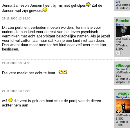
Lid
Jenna Jameson Jansen heeft bij mij niet geholpen
Zal de
WMRindex
OTindex: 
Jansen wel zijn geweest
21-11-2006 13:14:05
Poncke
Erelid
Dit zou pertinent verboden moeten worden. Tenminste voor
ouders die hun kind voor de rest van het leven psychisch
verminken met echt absorbitant belachelijke namen. Als je jezelf
WMRindex
voor lul wil zetten ala maar dat kun je een kind niet aan doen.
460
Dan wacht daar maar mee tot het kind daar zelf over mee kan
OTindex:
beslissen.
1.592
S
21-11-2006 13:34:30
v8boog
Senior lid
Die vent maakt het echt te bont...
WMRindex
161
OTindex: 
Wnplts: U
21-11-2006 13:51:26
Twaggy
Oudgedie
wtf
die vent is gek om bont stuur de partij van de dieren
achter hem aan
WMRindex
1.552
OTindex:
9.593