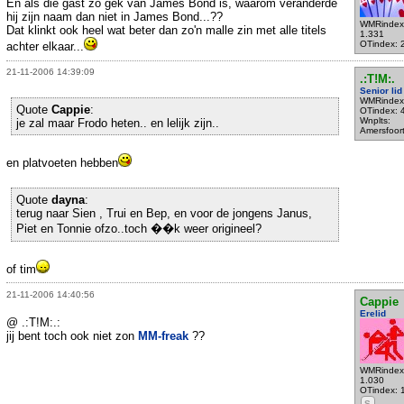
En als die gast zo gek van James Bond is, waarom veranderde
hij zijn naam dan niet in James Bond...??
WMRindex
Dat klinkt ook heel wat beter dan zo'n malle zin met alle titels
1.331
OTindex: 
achter elkaar...
21-11-2006 14:39:09
.:T!M:.
Senior lid
WMRindex
Quote
Cappie
:
OTindex: 
Wnplts:
je zal maar Frodo heten.. en lelijk zijn..
Amersfoor
en platvoeten hebben
Quote
dayna
:
terug naar Sien , Trui en Bep, en voor de jongens Janus,
Piet en Tonnie ofzo..toch ��k weer origineel?
of tim
21-11-2006 14:40:56
Cappie
Erelid
@ .:T!M:.:
jij bent toch ook niet zon
MM-freak
??
WMRindex
1.030
OTindex: 
S