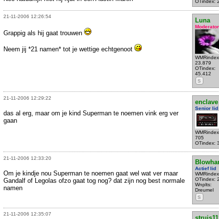
OTindex: 
21-11-2006 12:26:54
Luna
Moderator
Grappig als hij gaat trouwen
Neem jij *21 namen* tot je wettige echtgenoot
WMRindex
23.879
OTindex:
45.412
S
21-11-2006 12:29:22
enclave
Senior lid
das al erg, maar om je kind Superman te noemen vink erg ver
gaan
WMRindex
705
OTindex: 
21-11-2006 12:33:20
Blowha
Actief lid
Om je kindje nou Superman te noemen gaat wel wat ver maar
WMRindex
OTindex: 
Gandalf of Legolas ofzo gaat tog nog? dat zijn nog best normale
Wnplts:
namen
Dreumel
S
21-11-2006 12:35:07
struis11