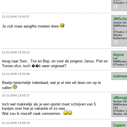
OTindex: 
S
21-11-2006 13:00:57
JWScho
Junior lid
Je zult maar aangifte moeten doen
WMRindex
1
OTindex: 
Wnplts:
Rotterdam
S
21-11-2006 13:03:12
dayna
Lid
terug naar Sien , Trui en Bep, en voor de jongens Janus, Piet en
WMRindex
OTindex: 
Tonnie ofzo..toch ��k weer origineel?
21-11-2006 13:04:38
nietmee
Beetje belachelijk inderdaad, wat je al niet wil doen om op te
vallen
21-11-2006 13:05:27
v8boog
Senior lid
toch wel makkelijk als je een opstel moet schrijven van 5
WMRindex
161
kantjes over hoe je vakantie of zo was...
OTindex: 
Wat zou ik mezelf vaak vernoemen...
Wnplts: U
21-11-2006 13:06:19
Cappie