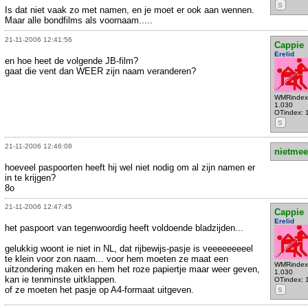
S
Is dat niet vaak zo met namen, en je moet er ook aan wennen.
Maar alle bondfilms als voornaam.....
21-11-2006 12:41:56
Cappie
Erelid
en hoe heet de volgende JB-film?
gaat die vent dan WEER zijn naam veranderen?
WMRindex
1.030
OTindex: 
S
21-11-2006 12:46:08
nietmee
hoeveel paspoorten heeft hij wel niet nodig om al zijn namen er
in te krijgen?
8o
21-11-2006 12:47:45
Cappie
Erelid
het paspoort van tegenwoordig heeft voldoende bladzijden...
gelukkig woont ie niet in NL, dat rijbewijs-pasje is veeeeeeeeel
te klein voor zon naam... voor hem moeten ze maat een
WMRindex
uitzondering maken en hem het roze papiertje maar weer geven,
1.030
kan ie tenminste uitklappen.
OTindex: 
of ze moeten het pasje op A4-formaat uitgeven.
S