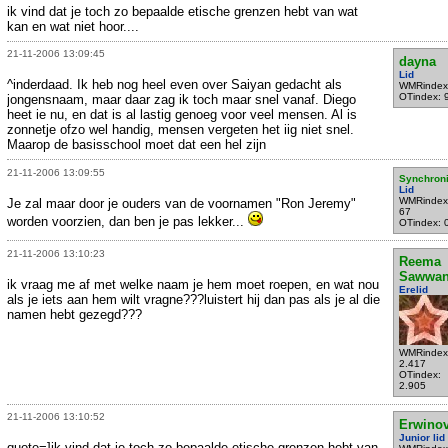
ik vind dat je toch zo bepaalde etische grenzen hebt van wat
kan en wat niet hoor....
21-11-2006 13:09:45
dayna
Lid
^inderdaad. Ik heb nog heel even over Saiyan gedacht als
WMRindex
OTindex: 
jongensnaam, maar daar zag ik toch maar snel vanaf. Diego
heet ie nu, en dat is al lastig genoeg voor veel mensen. Al is
zonnetje ofzo wel handig, mensen vergeten het iig niet snel.
Maarop de basisschool moet dat een hel zijn
21-11-2006 13:09:55
Synchroni
Lid
WMRindex
Je zal maar door je ouders van de voornamen "Ron Jeremy"
67
worden voorzien, dan ben je pas lekker...
OTindex: 
21-11-2006 13:10:23
Reema
Sawwa
ik vraag me af met welke naam je hem moet roepen, en wat nou
Erelid
als je iets aan hem wilt vragne???luistert hij dan pas als je al die
namen hebt gezegd???
WMRindex
2.417
OTindex:
2.905
21-11-2006 13:10:52
Erwinov
Junior lid
quote=]ik vind dat je toch zo bepaalde etische grenzen hebt van