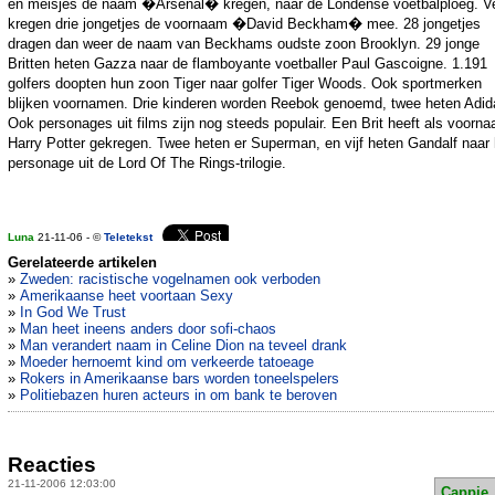
en meisjes de naam �Arsenal� kregen, naar de Londense voetbalploeg. V
kregen drie jongetjes de voornaam �David Beckham� mee. 28 jongetjes
dragen dan weer de naam van Beckhams oudste zoon Brooklyn. 29 jonge
Britten heten Gazza naar de flamboyante voetballer Paul Gascoigne. 1.191
golfers doopten hun zoon Tiger naar golfer Tiger Woods. Ook sportmerken
blijken voornamen. Drie kinderen worden Reebok genoemd, twee heten Adid
Ook personages uit films zijn nog steeds populair. Een Brit heeft als voorn
Harry Potter gekregen. Twee heten er Superman, en vijf heten Gandalf naar 
personage uit de Lord Of The Rings-trilogie.
Luna
21-11-06 - ©
Teletekst
Gerelateerde artikelen
»
Zweden: racistische vogelnamen ook verboden
»
Amerikaanse heet voortaan Sexy
»
In God We Trust
»
Man heet ineens anders door sofi-chaos
»
Man verandert naam in Celine Dion na teveel drank
»
Moeder hernoemt kind om verkeerde tatoeage
»
Rokers in Amerikaanse bars worden toneelspelers
»
Politiebazen huren acteurs in om bank te beroven
Reacties
21-11-2006 12:03:00
Cappie