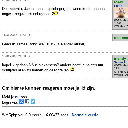
roelo
Erelid
Dus neemt u James eeh.... goldfinger, the world is not enough
nogwat nogwat tot echtgenoot?
WMRindex
1.062
OTindex: 
17-06-2008 16:04:44
nietmee
Geen In James Bond We Trust? (zie ander artikel)
18-06-2008 20:08:09
msndy
Senior lid
hopelijk gedaan NA zijn examens? anders heeft ie na een uur
WMRindex
281
schrijven allen zn namen op geschreven
OTindex: 
Wnplts: Del
Om hier te kunnen reageren moet je lid zijn.
Meld je
nu
aan.
Login via:
WMRphp ver. 6.0 mobiel -
0.00477
secs -
Normale versie