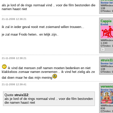
Senior lid
als je lord of de rings normaal vind .. voor die film bestonden die
WMRindex
138
namen haast niet
OTindex: 
21-11-2006 12:36:21
Cappie
Erelid
ik zal in ieder geval nooit met zoiemand willen trouwen...
je zal maar Frodo heten.. en lelijk zijn..
WMRindex
1.030
OTindex: 
S
21-11-2006 12:38:21
struis11
Senior lid
WMRindex
ik vind dat mensen zelf namen moeten bedenken en niet
138
klakkeloos zomaar namen overnemen .. ik vind het zielig als ze
OTindex: 
dat doen maar he das mijn mening
21-11-2006 12:39:41
verwen
Senior lid
Quote
struis112
:
als je lord of de rings normaal vind .. voor die film bestonden
die namen haast niet
WMRindex
836
OTindex: 