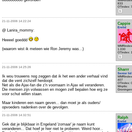
WMRindex
833
OTindex: 
S
21-11-2006 14:22:24
Cappie
Erelid
@ Lanira_mommy:
Heeeel goeddd
WMRindex
(waarom wist ik meteen wie Ron Jeremy was...)
1.030
OTindex: 
S
21-11-2006 14:25:26
Sharrr
Senior lid
Ik wou trouwens nog zeggen dat ik het een ander verhaal vind
WMRindex
407
dat die vent zichzelf herdoopt.
OTindex: 
Net als die Ajax-fan die z'n voornaam in Ajax wil veranderen.
Wnplts:
Die mensen zijn volwassen en mogen zelf bepalen hoe erg ze
Groningen
voor schut willen staan.
Maar kinderen een naam geven... dan moet je als ouders/
opvoeders nadenken over de gevolgen.
21-11-2006 14:32:51
Ralph
Erelid
Gek dat je blijkbaar in Engeland 'zomaar' je naam kunt
veranderen... Dat hoef je hier niet te proberen. Weird hoor...