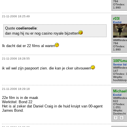
784
OTindex:
1.990
21-11-2006 18:25:49
r03l
Erelid
Quote
coelieroelie
:
dan mag hij nu er nog casino royale bijzetten
WMRindex
784
Ik dacht dat er 22 films al waren
OTindex:
1.990
21-11-2006 18:28:55
100%ma
Senior lid
ik wil wel zijn paspoort zien. die kan je cker uitvouwen
WMRindex
147
OTindex: 
Wnplts:
hoofddorp
21-11-2006 18:29:18
Michael
Erelid
22e film is in de maak
WMRindex
622
Werktitel: Bond 22
OTindex:
Het is al zeker dat Daniel Craig in de huid kruipt van 00-agent
1.051
James Bond.
Wnplts:
Dordrecht
T
S