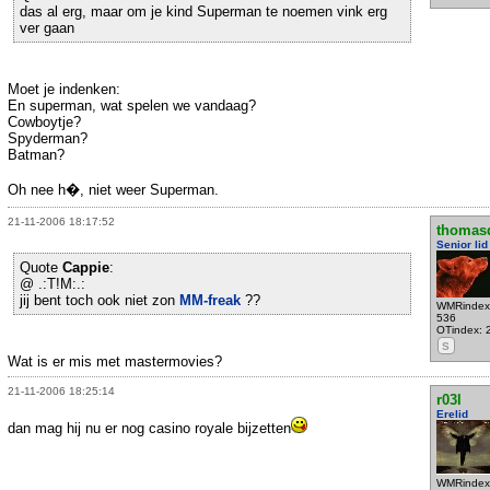
das al erg, maar om je kind Superman te noemen vink erg
ver gaan
Moet je indenken:
En superman, wat spelen we vandaag?
Cowboytje?
Spyderman?
Batman?
Oh nee h�, niet weer Superman.
21-11-2006 18:17:52
thomas
Senior lid
Quote
Cappie
:
@ .:T!M:.:
jij bent toch ook niet zon
MM-freak
??
WMRindex
536
OTindex: 
S
Wat is er mis met mastermovies?
21-11-2006 18:25:14
r03l
Erelid
dan mag hij nu er nog casino royale bijzetten
WMRindex