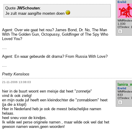
Erelid
Quote
JWSchouten
:
Je zult maar aangifte moeten doen
WMRindex
1.030
OTindex: 
Agent: Over wie gaat het nou? James Bond, Dr. No, The Man
S
With The Golden Gun, Octopussy, Goldfinger of The Spy Who
Loved You?
....
Agent: En waar gebeurde dit drama? From Russia With Love?
....
Pretty Kensloos
21-11-2006 13:08:03
lanira
Erelid
hier in de buurt woont een meisje dat heet "zonnetje"
WMRindex
833
vind ik ook zielig!
OTindex: 
en mijn oude juf heeft een kleindochter die "zonnabloem" heet
S
(ja die a klopt)
Hier in Nederland heb je ook de meest belachelijke namen
helaas.
heel sneu voor de kindjes.
Ik wilde wel perse originele namen , maar wilde ook wel dat het
gewoon namen waren,geen woorden!