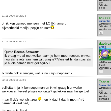
784
OTindex:
1.990
21-11-2006 20:28:33
antibob
Junior lid
oh ik ken genoeg mensen met LOTR namen.
WMRindex
OTindex: 
bijvoorbeeld merijn, pepijn en sam
Wnplts: delf
S
21-11-2006 23:04:31
daydre
Erelid
Quote
Reema Sawwan
:
ik vraag me af met welke naam je hem moet roepen, en wat
nou als je iets aan hem wilt vragne???luistert hij dan pas als
WMRindex
je al die namen hebt gezegd???
1.458
OTindex: 
T
Ik wilde ook al vragen, wat is nou zijn roepnaam?
22-11-2006 00:40:56
Toerist
Senior lid
sollicitant: ja ik ben superman en ik wil graag hier werke
WMRindex
622
werkgever: teveel pilsjes op jonge? ga lekker naar huisje toe!
OTindex: 
Wnplts:
bermuda
maar ff da's wel shit zeg
, en ik dacht dat ik met m'n 8
namen al veel had,
the name is Bond..