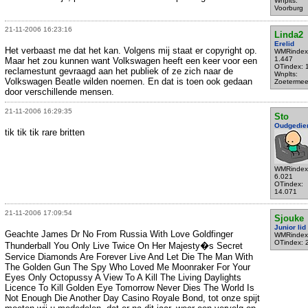
Wnplts:
Voorburg
21-11-2006 16:23:16
Linda2
Erelid
Het verbaast me dat het kan. Volgens mij staat er copyright op.
WMRindex
1.447
Maar het zou kunnen want Volkswagen heeft een keer voor een
OTindex: 
reclamestunt gevraagd aan het publiek of ze zich naar de
Wnplts:
Volkswagen Beatle wilden noemen. En dat is toen ook gedaan
Zoetermee
door verschillende mensen.
21-11-2006 16:29:35
Sto
Oudgedie
tik tik tik rare britten
WMRindex
6.021
OTindex:
14.071
21-11-2006 17:09:54
Sjouke
Junior lid
Geachte James Dr No From Russia With Love Goldfinger
WMRindex
OTindex: 
Thunderball You Only Live Twice On Her Majesty�s Secret
Service Diamonds Are Forever Live And Let Die The Man With
The Golden Gun The Spy Who Loved Me Moonraker For Your
Eyes Only Octopussy A View To A Kill The Living Daylights
Licence To Kill Golden Eye Tomorrow Never Dies The World Is
Not Enough Die Another Day Casino Royale Bond, tot onze spijt