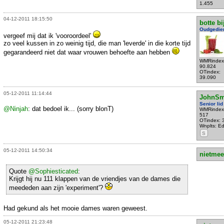
1.455
04-12-2011 18:15:50
botte bi
Oudgedie
vergeef mij dat ik 'vooroordeel'
zo veel kussen in zo weinig tijd, die man 'leverde' in die korte tijd
gegarandeerd niet dat waar vrouwen behoefte aan hebben
WMRindex
90.824
OTindex:
39.090
05-12-2011 11:14:44
JohnSm
Senior lid
@Ninjah
: dat bedoel ik... (sorry blonT)
WMRindex
517
OTindex: 
Wnplts: E
S
05-12-2011 14:50:34
nietmee
Quote
@Sophiesticated
:
Krijgt hij nu 111 klappen van de vriendjes van de dames die
meededen aan zijn 'experiment'?
Had gekund als het mooie dames waren geweest.
05-12-2011 21:23:48