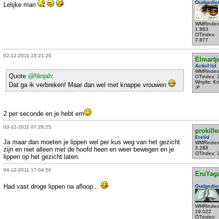
Oudgedie
Lelijke man
WMRindex
1.883
OTindex:
7.877
02-12-2011 19:21:20
Elmartj
Actief lid
WMRindex
Quote
@Ninjah
:
OTindex: 
Wnplts: K
Dat ga ik verbreken! Maar dan wel met knappe vrouwen
:P
2 per seconde en je hebt em
03-12-2011 07:28:25
prokille
Erelid
Ja maar dan moeten je lippen wel per kus weg van het gezicht
WMRindex
3.288
zijn en niet alleen met de hoofd heen en weer bewegen en je
OTindex: 
lippen op het gezicht laten.
04-12-2011 17:04:56
EruYag
Had vast droge lippen na afloop...
Oudgedie
WMRindex
19.022
OTindex: