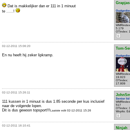
Grapjas
Dat is makkelijker dan er 111 in 1 minuut
te ......!
Oudgedie
WMRindex
5.179
OTindex: 
S
02-12-2011 15:06:20
Tom-Se
En nu heeft hij zeker lipkramp.
Oudgedie
WMRindex
19.823
OTindex:
17.809
02-12-2011 15:26:11
JohnSm
Senior lid
111 kussen in 1 minuut is dus 1.85 seconde per kus inclusief
WMRindex
517
naar de volgende lopen.
OTindex: 
Dit is dus gewoon topsport!!!
Laatste edit 02-12-2011 15:26
Wnplts: E
S
02-12-2011 16:10:41
Ninjah