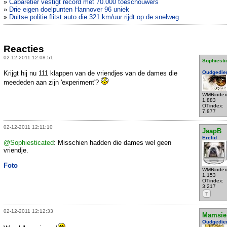
»
Cabaretier vestigt record met 70.000 toeschouwers
»
Drie eigen doelpunten Hannover 96 uniek
»
Duitse politie flitst auto die 321 km/uur rijdt op de snelweg
Reacties
02-12-2011 12:08:51
Sophiesti
Krijgt hij nu 111 klappen van de vriendjes van de dames die
Oudgedie
meededen aan zijn 'experiment'?
WMRindex
1.883
OTindex:
7.877
02-12-2011 12:11:10
JaapB
Erelid
@Sophiesticated
: Misschien hadden die dames wel geen
vriendje.
Foto
WMRindex
1.153
OTindex:
3.217
T
02-12-2011 12:12:33
Mamsie
Oudgedie