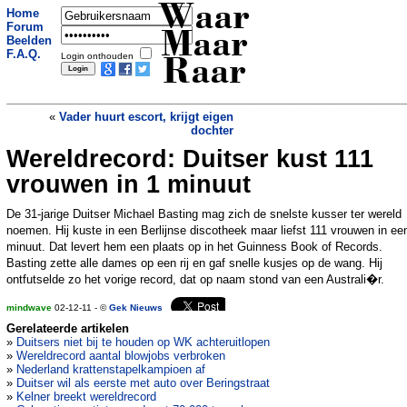
Waar
Home
Forum
Maar
Beelden
F.A.Q.
Login onthouden
Raar
«
Vader huurt escort, krijgt eigen
dochter
Wereldrecord: Duitser kust 111
Hazenlip reeds in embryo verholpen
»
vrouwen in 1 minuut
De 31-jarige Duitser Michael Basting mag zich de snelste kusser ter wereld
noemen. Hij kuste in een Berlijnse discotheek maar liefst 111 vrouwen in ee
minuut. Dat levert hem een plaats op in het Guinness Book of Records.
Basting zette alle dames op een rij en gaf snelle kusjes op de wang. Hij
ontfutselde zo het vorige record, dat op naam stond van een Australi�r.
mindwave
02-12-11 - ©
Gek Nieuws
Gerelateerde artikelen
»
Duitsers niet bij te houden op WK achteruitlopen
»
Wereldrecord aantal blowjobs verbroken
»
Nederland krattenstapelkampioen af
»
Duitser wil als eerste met auto over Beringstraat
»
Kelner breekt wereldrecord