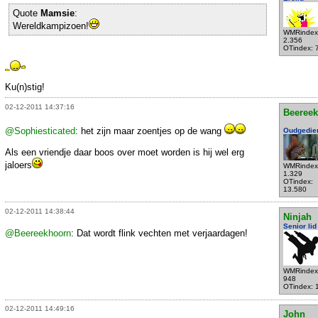
Quote
Mamsie
:
Wereldkampizoen!
WMRindex
2.356
OTindex: 
Ku(n)stig!
02-12-2011 14:37:16
Beeree
@Sophiesticated
: het zijn maar zoentjes op de wang
Oudgedie
Als een vriendje daar boos over moet worden is hij wel erg
jaloers
WMRindex
1.329
OTindex:
13.580
02-12-2011 14:38:44
Ninjah
Senior lid
@Beereekhoorn
: Dat wordt flink vechten met verjaardagen!
WMRindex
948
OTindex: 
02-12-2011 14:49:16
John