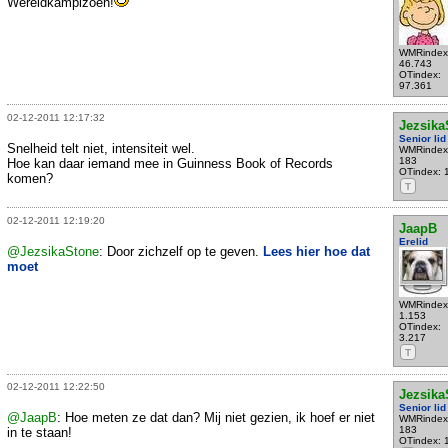
Wereldkampizoen!
WMRindex
46.743
OTindex:
97.361
02-12-2011 12:17:32
Jezsika
Senior lid
Snelheid telt niet, intensiteit wel.
WMRindex
183
Hoe kan daar iemand mee in Guinness Book of Records
OTindex: 
komen?
T
02-12-2011 12:19:20
JaapB
Erelid
@JezsikaStone
: Door zichzelf op te geven.
Lees hier hoe dat
moet
WMRindex
1.153
OTindex:
3.217
T
02-12-2011 12:22:50
Jezsika
Senior lid
@JaapB
: Hoe meten ze dat dan? Mij niet gezien, ik hoef er niet
WMRindex
183
in te staan!
OTindex: 