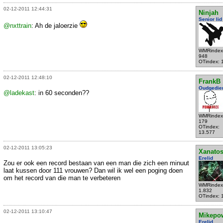
02-12-2011 12:44:31
Ninjah
Senior lid
@nxttrain
: Ah de jaloerzie
WMRindex
948
OTindex: 
02-12-2011 12:48:10
FrankB
Oudgedie
@ladekast
: in 60 seconden??
WMRindex
179
OTindex:
13.577
02-12-2011 13:05:23
Xanato
Erelid
Zou er ook een record bestaan van een man die zich een minuut
laat kussen door 111 vrouwen? Dan wil ik wel een poging doen
om het record van die man te verbeteren
WMRindex
1.832
OTindex: 
02-12-2011 13:10:47
Mikepo
Erelid