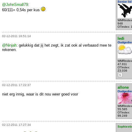
Senior lid
@JohnSmall79
:
60/111= 0,54s per kus
WMRindex
948
OTindex: 
02-12-2011 16:51:14
ledi
Oudgedie
@Ninjah
: gelukkig dat jij het zegt, ik zat ook al verbaasd mee te
rekenen.
WMRindex
47.811
OTindex:
23.036
S
02-12-2011 17:22:37
allone
Oudgedie
niet erg innig, waar is dit nou weer goed voor
WMRindex
55.585
OTindex:
99.249
02-12-2011 17:27:34
Sophiesti