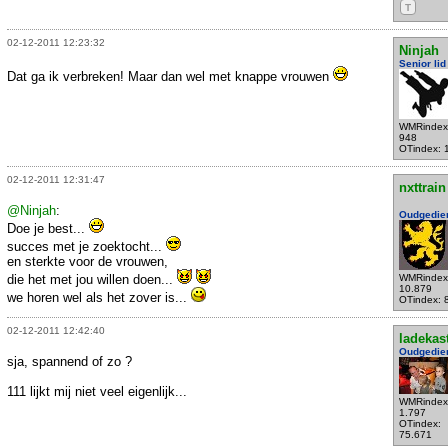
T
02-12-2011 12:23:32
Ninjah
Senior lid
Dat ga ik verbreken! Maar dan wel met knappe vrouwen
WMRindex
948
OTindex: 
02-12-2011 12:31:47
nxttrain
@Ninjah
:
Oudgedie
Doe je best...
succes met je zoektocht...
en sterkte voor de vrouwen,
die het met jou willen doen...
WMRindex
10.879
we horen wel als het zover is...
OTindex: 
02-12-2011 12:42:40
ladekas
Oudgedie
sja, spannend of zo ?
111 lijkt mij niet veel eigenlijk...
WMRindex
1.797
OTindex:
75.671