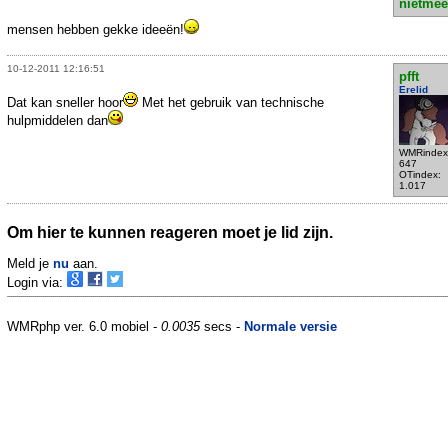
nietmee
mensen hebben gekke ideeën!
10-12-2011 12:16:51
pfft
Erelid
Dat kan sneller hoor
Met het gebruik van technische
hulpmiddelen dan
WMRindex
647
OTindex:
1.017
Om hier te kunnen reageren moet je lid zijn.
Meld je
nu
aan.
Login via:
WMRphp ver. 6.0 mobiel -
0.0035
secs -
Normale versie