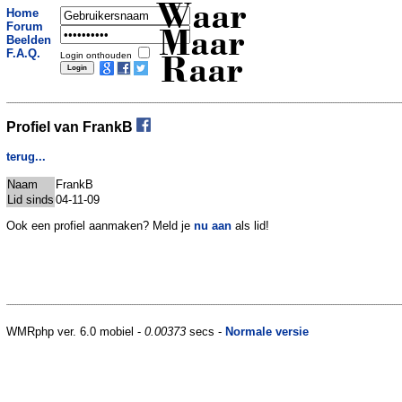
Waar
Home
Forum
Maar
Beelden
F.A.Q.
Login onthouden
Raar
Profiel van FrankB
terug...
Naam
FrankB
Lid sinds
04-11-09
Ook een profiel aanmaken? Meld je
nu aan
als lid!
WMRphp ver. 6.0 mobiel -
0.00373
secs -
Normale versie