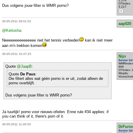
1.153
OTindex:
Dus volgens jouw filter is WMR porno?
3.217
T
30-05-2011 09:01:02
aap020
@Keitosha
:
Neeeeeeeeeeeeeee niet het tennis verbieden
kan ik niet meer
aan m'n trekken komen
30-05-2011 10:47:23
Nijn
Senior lid
WMRindex
Quote
@JaapB
:
669
OTindex: 
Wnplts:
Quote
De Paus
:
Voorschot
Die filtert alles wat géén porno is er uit, zodat alleen de
porno overblijft.
Dus volgens jouw filter is WMR porno?
Ja tuurlijk! porno voor nieuws-ofielen. Enne rule #34 applies: if
you can think of it, there's porn of it.
30-05-2011 11:40:53
DrFurio
Senior lid