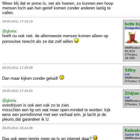
Wees blij dat er porno is, net als hoeren, zo kunnen een hoop
mensen toch aan hun gerief komen zonder anderen lastig te
vallen.
29-05-2011 17:18:19
botte bi
Oudgedie
@gloria
:
hoeft nu ook niet. de allermeeste mensen komen alleen op
pornosites terecht als ze dat zelf willen
WMRindex
90.824
OTindex:
39.090
29-05-2011 17:29:09
St0ny
Lid
Dan maar kijken zonder geluid!
WMRindex
OTindex: 
29-05-2011 17:43:04
Zildjian
Lid
@gloria
WMRindex
OTindex: 
overdrijven is ook een vak zo te zien.
misschien een tip om wat meer open-minded te worden: kijk
eens een pornofimmel met een verhaal erin. je lacht je de
pleuris,dat garandeer ik U.
29-05-2011 18:44:38
Keitosh
Junior lid
Dus ook geen tennis meer op tv en internet daar?
WMRindex