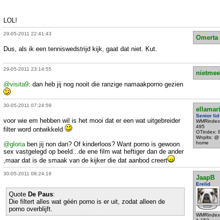
LOL!
29-05-2011 22:41:43
Omerta
Dus, als ik een tenniswedstrijd kijk, gaat dat niet. Kut.
29-05-2011 23:14:55
nietmee
@visita9
: dan heb jij nog nooit die ranzige namaakporno gezien
30-05-2011 07:24:59
ellamar
Senior lid
voor wie em hebben wil is het mooi dat er een wat uitgebreider
WMRindex
495
filter word ontwikkeld
OTindex: 
Wnplts: @
home
@gloria
ben jij non dan? Of kinderloos? Want porno is gewoon
sex vastgelegd op beeld...de ene film wat heftiger dan de ander
,maar dat is de smaak van de kijker die dat aanbod creert
30-05-2011 08:24:18
JaapB
Erelid
Quote
De Paus
:
Die filtert alles wat géén porno is er uit, zodat alleen de
porno overblijft.
WMRindex