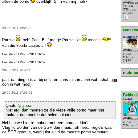
alleen de porno
overblijft. Slim van mij ,heh?
WMRindex
14.206
OTindex:
20.331
S
29-05-2011 16:29:20
Sophiesti
Oudgedie
Pausje
toch! Foei! Blijf met je Pauselijke
tengels
van die koorknaapjes af!
WMRindex
1.883
Laatste edit 29-05-2011 16:32
OTindex:
7.877
Laatste edit 29-05-2011 16:32
29-05-2011 16:48:45
nietmee
gaat dat ding ook af bij oohs en aahs (als in ahhh wat schattiggg
oohhh wat mooi)
29-05-2011 17:06:02
Bekiek
Erelid
Quote
@gloria
:
Niet erg, dan moeten ze die vieze vuile porno maar niet
maken, dan hoefde dat helemaal niet!
WMRindex
2.098
Hebben we hier te maken met een moraalridder?
OTindex: 
Vlug lid worden van de SGP dan maar....oh nee....regio's waar
de SGP groot is, werd juist altijd de meeste porno verhuurd.