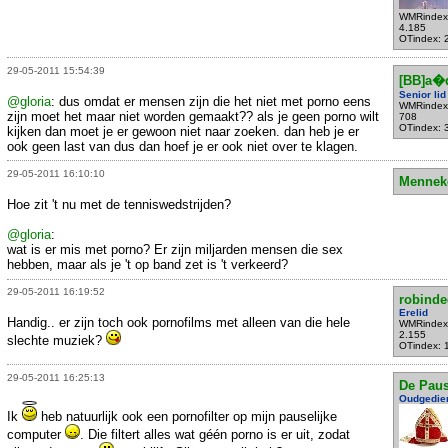
WMRindex
4.185
OTindex: 
29-05-2011 15:54:39
[BB]a�q
Senior lid
@gloria
: dus omdat er mensen zijn die het niet met porno eens
WMRindex
zijn moet het maar niet worden gemaakt?? als je geen porno wilt
708
OTindex: 
kijken dan moet je er gewoon niet naar zoeken. dan heb je er
ook geen last van dus dan hoef je er ook niet over te klagen.
29-05-2011 16:10:10
Mennek
Hoe zit 't nu met de tenniswedstrijden?
@gloria
:
wat is er mis met porno? Er zijn miljarden mensen die sex
hebben, maar als je 't op band zet is 't verkeerd?
29-05-2011 16:19:52
robind
Erelid
Handig.. er zijn toch ook pornofilms met alleen van die hele
WMRindex
2.155
slechte muziek?
OTindex: 
29-05-2011 16:25:13
De Pau
Oudgedie
Ik
heb natuurlijk ook een pornofilter op mijn pauselijke
computer
. Die filtert alles wat géén porno is er uit, zodat