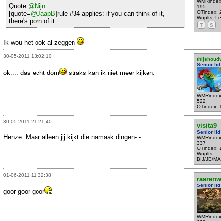
WMRindex
Quote
@Nijn
:
195
OTindex: 
[quote=
@JaapB
]rule #34 applies: if you can think of it,
Wnplts: L
there's porn of it.
T
S
Ik wou het ook al zeggen
30-05-2011 13:02:10
thijshoud
Senior lid
ok.... das echt dom
straks kan ik niet meer kijken.
WMRindex
522
OTindex: 
30-05-2011 21:21:40
visita9
Senior lid
Henze: Maar alleen jij kijkt die namaak dingen-.-
WMRindex
337
OTindex: 
Wnplts:
BIJ/JE/MA
01-06-2011 11:32:38
raarenw
Senior lid
goor goor goor
WMRindex