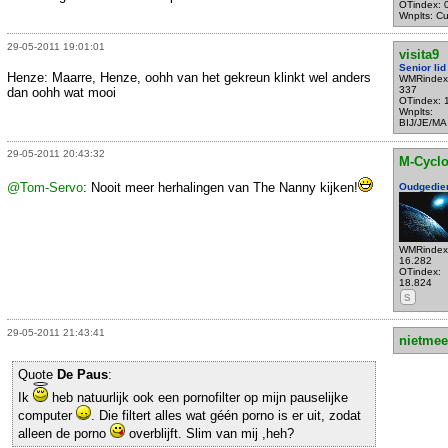
OTindex: 
Wnplts: Cu
29-05-2011 19:01:01
visita9
Senior lid
Henze: Maarre, Henze, oohh van het gekreun klinkt wel anders
WMRindex
337
dan oohh wat mooi
OTindex: 
Wnplts:
BIJ/JE/MA
29-05-2011 20:43:32
M-Cycl
@Tom-Servo
: Nooit meer herhalingen van The Nanny kijken!
Oudgedie
WMRindex
16.282
OTindex:
18.824
S
29-05-2011 21:43:41
nietmee
Quote
De Paus
:
Ik
heb natuurlijk ook een pornofilter op mijn pauselijke
computer
. Die filtert alles wat géén porno is er uit, zodat
alleen de porno
overblijft. Slim van mij ,heh?