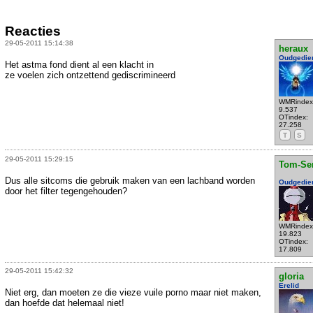
Reacties
29-05-2011 15:14:38
heraux
Oudgedie
Het astma fond dient al een klacht in
ze voelen zich ontzettend gediscrimineerd
WMRindex
9.537
OTindex:
27.258
T
S
29-05-2011 15:29:15
Tom-Se
Dus alle sitcoms die gebruik maken van een lachband worden
Oudgedie
door het filter tegengehouden?
WMRindex
19.823
OTindex:
17.809
29-05-2011 15:42:32
gloria
Erelid
Niet erg, dan moeten ze die vieze vuile porno maar niet maken,
dan hoefde dat helemaal niet!