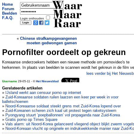
Waar
Home
Forum
Maar
Beelden
F.A.Q.
Login onthouden
Raar
«
Chinese strafkampgevangenen
moeten gedwongen gamen
Pornofilter oordeelt op gekreun
Echtpaar houdt geslacht van kind
geheim
»
Koreaanse onderzoekers hebben een nieuwe methode om pornovideo's te
herkennen. In plaats van beelden te scannen wordt het gekreun in de film v
lees verder bij Het Nieuwsb
Username
29-05-11 - ©
Het Nieuwsblad
Gerelateerde artikelen
»
IJsland werkt aan censuur porno op internet
»
Zuid-Koreaanse soldaten ruilen laarzen een keer per week in voor
balletschoenen
»
Noord-Koreaanse soldaat steekt grens met Zuid-Korea lopend over
»
Zuid-Koreanen scheren zich kaal uit protest tegen raketsysteem
»
Pyongyang stuurt ’poepballonnen’ vol propaganda naar Zuid-Korea
»
Gratis porno op Times Square
»
Vals alarm: uit Noord-Korea gelanceerd vliegend object blijkt zwerm vogel
»
Noord-Koreaan vlucht op originele en indrukwekkende manier naar Zuid-K