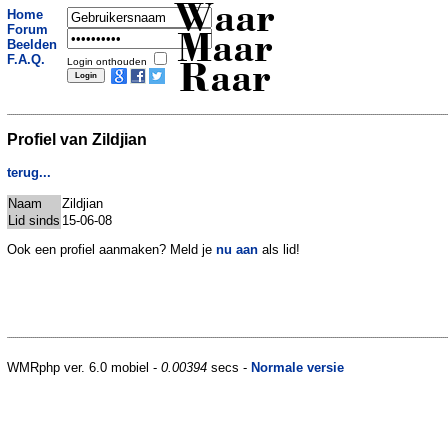
Waar
Home
Forum
Maar
Beelden
F.A.Q.
Login onthouden
Raar
Profiel van Zildjian
terug...
Naam
Zildjian
Lid sinds
15-06-08
Ook een profiel aanmaken? Meld je
nu aan
als lid!
WMRphp ver. 6.0 mobiel -
0.00394
secs -
Normale versie