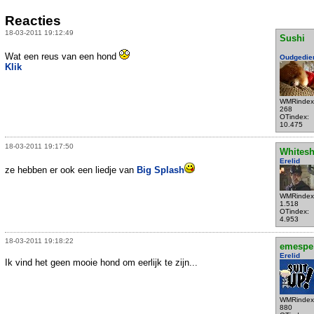
Reacties
18-03-2011 19:12:49
Sushi
Wat een reus van een hond
Oudgedie
Klik
WMRindex
268
OTindex:
10.475
18-03-2011 19:17:50
Whites
Erelid
ze hebben er ook een liedje van
Big Splash
WMRindex
1.518
OTindex:
4.953
18-03-2011 19:18:22
emespe
Erelid
Ik vind het geen mooie hond om eerlijk te zijn...
WMRindex
880