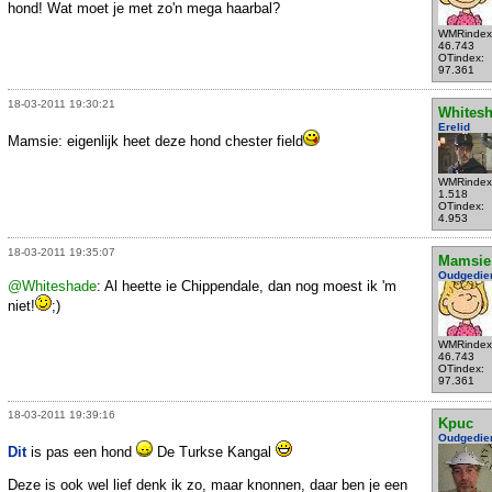
hond! Wat moet je met zo'n mega haarbal?
WMRindex
46.743
OTindex:
97.361
18-03-2011 19:30:21
Whites
Erelid
Mamsie: eigenlijk heet deze hond chester field
WMRindex
1.518
OTindex:
4.953
18-03-2011 19:35:07
Mamsie
Oudgedie
@Whiteshade
: Al heette ie Chippendale, dan nog moest ik 'm
niet!
;)
WMRindex
46.743
OTindex:
97.361
18-03-2011 19:39:16
Kpuc
Oudgedie
Dit
is pas een hond
De Turkse Kangal
Deze is ook wel lief denk ik zo, maar knonnen, daar ben je een