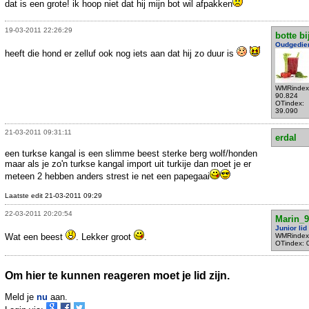
dat is een grote! ik hoop niet dat hij mijn bot wil afpakken
19-03-2011 22:26:29
botte bi
Oudgedie
heeft die hond er zelluf ook nog iets aan dat hij zo duur is
WMRindex
90.824
OTindex:
39.090
21-03-2011 09:31:11
erdal
een turkse kangal is een slimme beest sterke berg wolf/honden
maar als je zo'n turkse kangal import uit turkije dan moet je er
meteen 2 hebben anders strest ie net een papegaai
Laatste edit 21-03-2011 09:29
22-03-2011 20:20:54
Marin_9
Junior lid
Wat een beest
. Lekker groot
.
WMRindex
OTindex: 
Om hier te kunnen reageren moet je lid zijn.
Meld je
nu
aan.