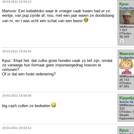
18-03-2011 19:54:12
Kpuc
Oudgedie
Mamsie: Een kebabtoko waar ik vroeger vaak kwam had er zo
eentje, van pup zijnde af, nou, met een jaar waren ze doodsbang
van m, en t was echt een schat van een beest
WMRindex
7.557
OTindex:
38.305
S
18-03-2011 19:56:54
Mamsie
Oudgedie
Kpuc: Klopt het, dat zulke grote honden vaak zo lief zijn, omdat
ze vanwege hun formaat geen imponeergedrag hoeven te
vertonen?
Of is dat een foute redenering?
WMRindex
46.743
OTindex:
97.361
18-03-2011 19:58:59
Kippetj
Senior lid
big cash zullen ze bedoelen
WMRindex
322
OTindex: 
Wnplts:
Kippendor
18-03-2011 20:03:12
Kpuc