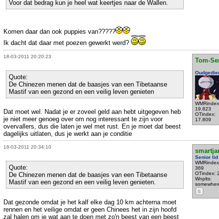
Voor dat bedrag kun je heel wat keertjes naar de Wallen.
Komen daar dan ook puppies van?????
Ik dacht dat daar met poezen gewerkt werd?
18-03-2011 20:20:23
Tom-Se
Oudgedie
Quote:
De Chinezen menen dat de baasjes van een Tibetaanse
Mastif van een gezond en een veilig leven genieten
WMRindex
19.823
Dat moet wel. Nadat je er zoveel geld aan hebt uitgegeven heb
OTindex:
je niet meer genoeg over om nog interessant te zijn voor
17.809
overvallers, dus die laten je wel met rust. En je moet dat beest
dagelijks uitlaten, dus je werkt aan je conditie
18-03-2011 20:34:10
smartja
Senior lid
WMRindex
Quote:
369
OTindex: 
De Chinezen menen dat de baasjes van een Tibetaanse
Wnplts:
Mastif van een gezond en een veilig leven genieten.
somewher
S
Dat gezonde omdat je het kalf elke dag 10 km achterna moet
rennen en het veilige omdat er geen Chinees het in zijn hoofd
zal halen om je wat aan te doen met zo'n beest van een beest