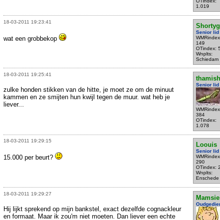
OTindex:
1.019
18-03-2011 19:23:41
Shortyg
Senior lid
wat een grobbekop
WMRindex
149
OTindex: 
Wnplts:
Schiedam
18-03-2011 19:25:41
thamis
Senior lid
zulke honden stikken van de hitte, je moet ze om de minuut
kammen en ze smijten hun kwijl tegen de muur. wat heb je
liever...
WMRindex
384
OTindex:
1.078
18-03-2011 19:29:15
Loouis
Senior lid
15.000 per beurt?
WMRindex
290
OTindex: 
Wnplts:
Enschede
18-03-2011 19:29:27
Mamsie
Oudgedie
Hij lijkt sprekend op mijn bankstel, exact dezelfde cognackleur
en formaat. Maar ik zou'm niet moeten. Dan liever een echte