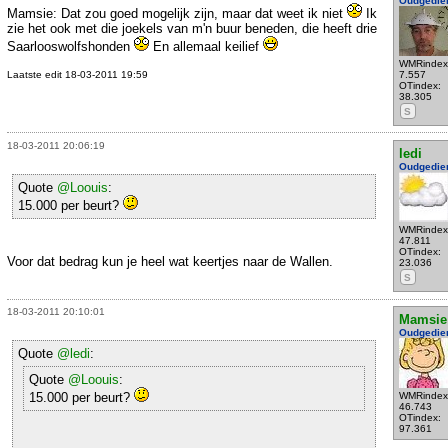
Oudgedie
Mamsie: Dat zou goed mogelijk zijn, maar dat weet ik niet
Ik
zie het ook met die joekels van m'n buur beneden, die heeft drie
Saarlooswolfshonden
En allemaal keilief
WMRindex
Laatste edit 18-03-2011 19:59
7.557
OTindex:
38.305
S
18-03-2011 20:06:19
ledi
Oudgedie
Quote
@Loouis
:
15.000 per beurt?
WMRindex
47.811
OTindex:
Voor dat bedrag kun je heel wat keertjes naar de Wallen.
23.036
S
18-03-2011 20:10:01
Mamsie
Oudgedie
Quote
@ledi
:
Quote
@Loouis
:
15.000 per beurt?
WMRindex
46.743
OTindex:
97.361