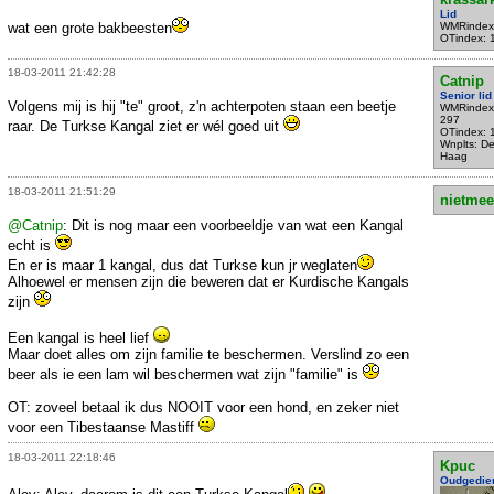
Lid
wat een grote bakbeesten
WMRindex
OTindex: 
18-03-2011 21:42:28
Catnip
Senior lid
Volgens mij is hij "te" groot, z'n achterpoten staan een beetje
WMRindex
297
raar. De Turkse Kangal ziet er wél goed uit
OTindex: 
Wnplts: D
Haag
18-03-2011 21:51:29
nietmee
@Catnip
: Dit is nog maar een voorbeeldje van wat een Kangal
echt is
En er is maar 1 kangal, dus dat Turkse kun jr weglaten
Alhoewel er mensen zijn die beweren dat er Kurdische Kangals
zijn
Een kangal is heel lief
Maar doet alles om zijn familie te beschermen. Verslind zo een
beer als ie een lam wil beschermen wat zijn "familie" is
OT: zoveel betaal ik dus NOOIT voor een hond, en zeker niet
voor een Tibestaanse Mastiff
18-03-2011 22:18:46
Kpuc
Oudgedie