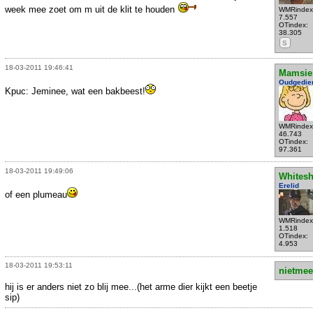
week mee zoet om m uit de klit te houden
WMRindex
7.557
OTindex:
38.305
S
18-03-2011 19:46:41
Mamsie
Oudgedie
Kpuc: Jeminee, wat een bakbeest!
WMRindex
46.743
OTindex:
97.361
18-03-2011 19:49:06
Whites
Erelid
of een plumeau
WMRindex
1.518
OTindex:
4.953
18-03-2011 19:53:11
nietmee
hij is er anders niet zo blij mee...(het arme dier kijkt een beetje
sip)