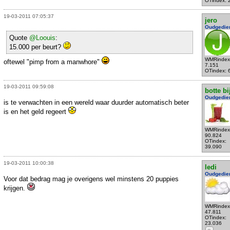
OTindex: 
19-03-2011 07:05:37
jero
Oudgedie
Quote
@Loouis
:
15.000 per beurt?
WMRindex
oftewel "pimp from a manwhore"
7.151
OTindex: 
19-03-2011 09:59:08
botte bi
Oudgedie
is te verwachten in een wereld waar duurder automatisch beter
is en het geld regeert
WMRindex
90.824
OTindex:
39.090
19-03-2011 10:00:38
ledi
Oudgedie
Voor dat bedrag mag je overigens wel minstens 20 puppies
krijgen.
WMRindex
47.811
OTindex:
23.036