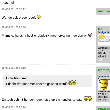
naast je!
18-03-2011 20:38:22
nietmee
Wat de gek ervoor geeft
.
18-03-2011 21:02:26
ledi
Oudgedie
Mamsie: haha, jij hebt er duidelijk meer ervaring mee dan ik.
WMRindex
47.811
OTindex:
23.036
S
18-03-2011 21:05:12
emmert
Oudgedie
Quote
Mamsie
:
Ik dacht dat daar met poezen gewerkt werd?
WMRindex
17.961
OTindex:
En toch schijnt het ook regelmatig op z'n hondjes te gaan
66.902
18-03-2011 21:06:24
Whites