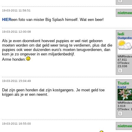
S
19-03-2011 11:58:51
nietmee
HIER
een foto van mister Big Splash himself. Wat een beer!
19-03-2011 12:00:08
ledi
Oudgedie
Als je even doorrekent hoeveel puppies er wel niet geboren
moeten worden om dat geld weer terug te verdienen, plus dat die
puppies ook weer duizenden euro's moeten terugverdienen, dan
kom je zo ongeveer in een miljardenbedrijf.
WMRindex
Arme honden.
47.811
OTindex:
23.036
S
19-03-2011 15:04:49
Trudie
Erelid
Dat zijn geen honden dat zijn kostgangers. Je moet geld toe
krijgen als je er een neemt.
WMRindex
3.616
OTindex: 
S
19-03-2011 16:55:00
nietmee