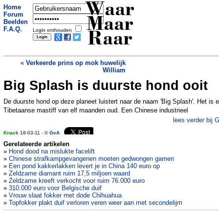
Waar
Home
Forum
Maar
Beelden
F.A.Q.
Login onthouden
Raar
«
Verkeerde prins op mok huwelijk
William
Big Splash is duurste hond ooit
Vrouw bijt ballen vriendje af
»
De duurste hond op deze planeet luistert naar de naam 'Big Splash'. Het is 
Tibetaanse mastiff van elf maanden oud. Een Chinese industrieel
lees verder bij 
Knack
18-03-11 - ©
GvA
Gerelateerde artikelen
»
Hond dood na mislukte facelift
»
Chinese strafkampgevangenen moeten gedwongen gamen
»
Een pond kakkerlakken levert je in China 140 euro op
»
Zeldzame diamant ruim 17,5 miljoen waard
»
Zeldzame kreeft verkocht voor ruim 76.000 euro
»
310.000 euro voor Belgische duif
»
Vrouw slaat fokker met dode Chihuahua
»
Topfokker plakt duif verloren veren weer aan met secondelijm