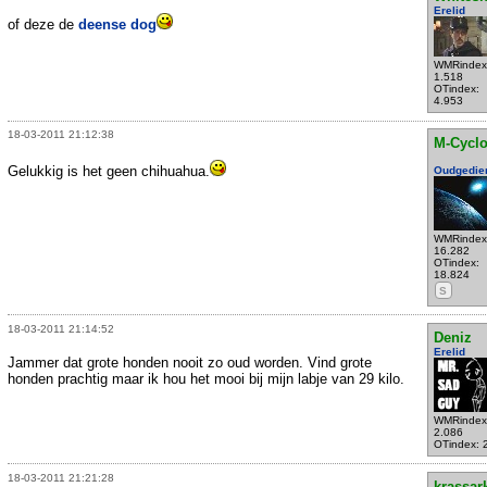
Erelid
of deze de
deense dog
WMRindex
1.518
OTindex:
4.953
18-03-2011 21:12:38
M-Cycl
Gelukkig is het geen chihuahua.
Oudgedie
WMRindex
16.282
OTindex:
18.824
S
18-03-2011 21:14:52
Deniz
Erelid
Jammer dat grote honden nooit zo oud worden. Vind grote
honden prachtig maar ik hou het mooi bij mijn labje van 29 kilo.
WMRindex
2.086
OTindex: 
18-03-2011 21:21:28
krassar