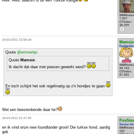
Alev: Alev, daarom is dit een Turkse Kangal
WMRindex
7.557
OTindex:
38.305
S
18-03-2011 23:58:26
Mamsie
Oudgedie
Quote
@emmertje
:
Quote
Mamsie
:
WMRindex
Ik dacht dat daar met poezen gewerkt werd?
46.743
OTindex:
97.361
En toch schijnt het ook regelmatig op z'n hondjes te gaan
Wel een beestenbende daar he?
19-03-2011 01:37:35
FireSto
Senior lid
en ik vind onze new foundlander groot! Die turkse hond..aardig
WMRindex
162
gek