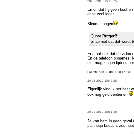
20-08-2010 15:15:25
En omdat hij geen kost en i
eens veel lager.
Slimme jongen
Quote
RutgerB
:
Snap niet dat dat wordt 
Er staat ook dat de video 
En de telefoon opnames: N
niet mag zingen tijdens ee
Laatste edit 20-08-2010 15:13
20-08-2010 15:42:28
Eigenlijk vind ik het best w
ook nog geld verdienen
20-08-2010 15:51:35
Je kan hem in geen geva
plannetje bedacht zou hebb