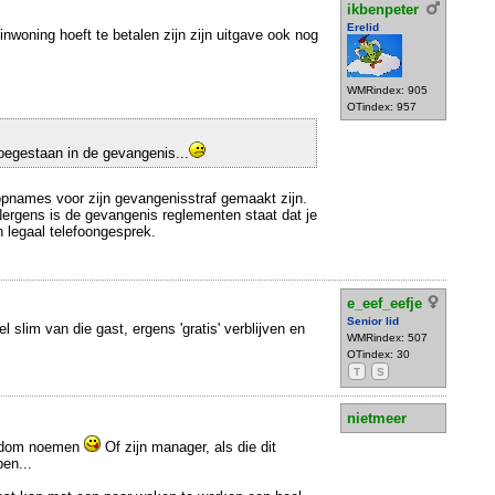
ikbenpeter
Erelid
nwoning hoeft te betalen zijn zijn uitgave ook nog
WMRindex: 905
OTindex: 957
toegestaan in de gevangenis...
opnames voor zijn gevangenisstraf gemaakt zijn.
ergens is de gevangenis reglementen staat dat je
n legaal telefoongesprek.
e_eef_eefje
Senior lid
el slim van die gast, ergens 'gratis' verblijven en
WMRindex: 507
OTindex: 30
T
S
nietmeer
l dom noemen
Of zijn manager, als die dit
en...