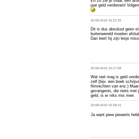
En zo zie je maar, een art
jaar geld verdienen! Volgen
20-08-2010 16:21:35
Dit is dus absoluut geen 
buitenwereld moeten afsl
Dan leert hij zijn lesje mis
20-08-2010 16:27:09
Wat niet mag is geld verdi
zelf (bijv. een boek schrij
filmrechten van enz.) Maar 
gevangenis, die niets met
geld, is er niks mis mee.
20-08-2010 16:38:31
Ja want piew piewerts heb