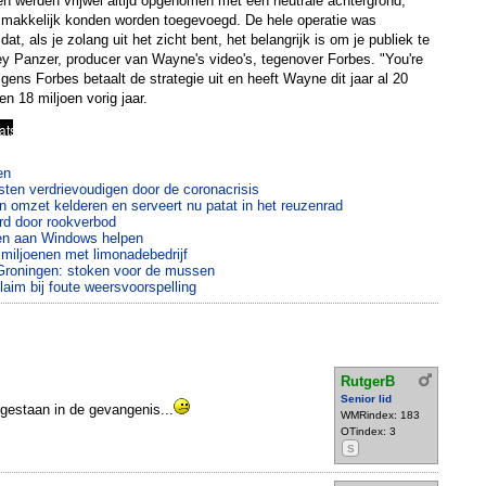
n werden vrijwel altijd opgenomen met een neutrale achtergrond,
r makkelijk konden worden toegevoegd. De hele operatie was
t, als je zolang uit het zicht bent, het belangrijk is om je publiek te
rey Panzer, producer van Wayne's video's, tegenover Forbes. "You're
olgens Forbes betaalt de strategie uit en heeft Wayne dit jaar al 20
en 18 miljoen vorig jaar.
en
msten verdrievoudigen door de coronacrisis
 omzet kelderen en serveert nu patat in het reuzenrad
rd door rookverbod
ten aan Windows helpen
t miljoenen met limonadebedrijf
 Groningen: stoken voor de mussen
aim bij foute weersvoorspelling
RutgerB
Senior lid
egestaan in de gevangenis...
WMRindex: 183
OTindex: 3
S