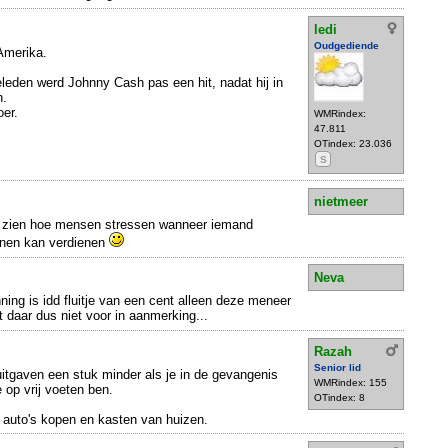
ledi
Oudgediende
 Amerika.
geleden werd Johnny Cash pas een hit, nadat hij in
n.
oer.
WMRindex:
47.811
OTindex: 23.036
S
nietmeer
e zien hoe mensen stressen wanneer iemand
enen kan verdienen
Neva
ng is idd fluitje van een cent alleen deze meneer
 daar dus niet voor in aanmerking...
Razah
Senior lid
e uitgaven een stuk minder als je in de gevangenis
WMRindex: 155
je op vrij voeten ben.
OTindex: 8
l auto's kopen en kasten van huizen.