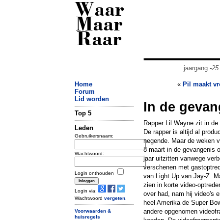
Waar
Maar
Raar
jaargang
-25
Home
«
Pil maakt v
Forum
Lid worden
In de gevan
Top 5
Rapper Lil Wayne zit in de
Leden
De rapper is altijd al produ
Gebruikersnaam:
negende. Maar de weken v��
8 maart in de gevangenis o
Wachtwoord:
jaar uitzitten vanwege verb
verschenen met gastoptrede
Login onthouden
van Light Up van Jay-Z. Ma
zien in korte video-optred
Login via:
over had, nam hij video's 
Wachtwoord
vergeten
.
heel Amerika de Super Bow
andere opgenomen videofra
Voorwaarden &
huisregels