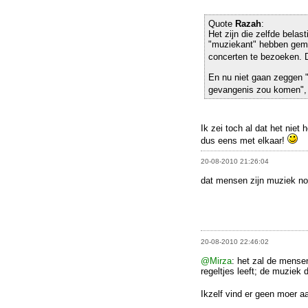
Quote
Razah
:
Het zijn die zelfde belas
"muziekant" hebben gema
concerten te bezoeken. D
En nu niet gaan zeggen "J
gevangenis zou komen", a
Ik zei toch al dat het niet 
dus eens met elkaar!
20-08-2010 21:26:04
dat mensen zijn muziek nog
20-08-2010 22:46:02
@Mirza
: het zal de mensen
regeltjes leeft; de muziek 
Ikzelf vind er geen moer a