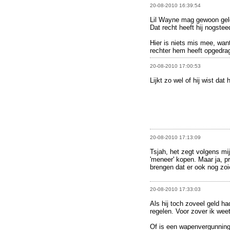
20-08-2010 16:39:54
Lil Wayne mag gewoon gel
Dat recht heeft hij nogste
Hier is niets mis mee, wan
rechter hem heeft opgedra
20-08-2010 17:00:53
Lijkt zo wel of hij wist dat
20-08-2010 17:13:09
Tsjah, het zegt volgens mi
'meneer' kopen. Maar ja, p
brengen dat er ook nog zoi
20-08-2010 17:33:03
Als hij toch zoveel geld h
regelen. Voor zover ik weet
Of is een wapenvergunning