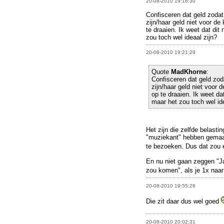
20-08-2010 19:16:30
Confisceren dat geld zodat
zijn/haar geld niet voor d
te draaien. Ik weet dat dit 
zou toch wel ideaal zijn?
20-08-2010 19:21:29
Quote
MadKhorne
:
Confisceren dat geld zod
zijn/haar geld niet voor
op te draaien. Ik weet dat
maar het zou toch wel ide
Het zijn die zelfde belasti
"muziekant" hebben gemaak
te bezoeken. Dus dat zou e
En nu niet gaan zeggen "Ja
zou komen", als je 1x naar 
20-08-2010 19:55:26
Die zit daar dus wel goed
20-08-2010 20:02:31