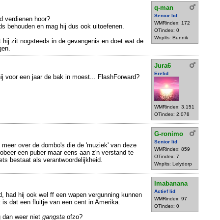
q-man
Senior lid
d verdienen hoor?
WMRindex: 172
eds behouden en mag hij dus ook uitoefenen.
OTindex: 0
Wnplts: Bunnik
t hij zit nogsteeds in de gevangenis en doet wat de
gen.
Jura6
Erelid
 hij voor een jaar de bak in moest... FlashForward?
WMRindex: 3.151
OTindex: 2.078
G-ronimo
Senior lid
j meer over de dombo's die de 'muziek' van deze
WMRindex: 859
robeer een puber maar eens aan z'n verstand te
OTindex: 7
ets bestaat als verantwoordelijkheid.
Wnplts: Lelydorp
Imabanana
Actief lid
ad, had hij ook wel ff een wapen vergunning kunnen
WMRindex: 97
 is dat een fluitje van een cent in Amerika.
OTindex: 0
 dan weer niet
gangsta
ofzo?