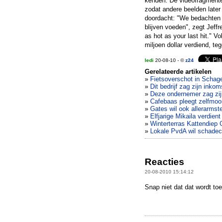
kenden. De videofragmente
zodat andere beelden late
doordacht: "We bedachten da
blijven voeden", zegt Jeff
as hot as your last hit." V
miljoen dollar verdiend, teg
ledi
20-08-10 - ©
z24
Gerelateerde artikelen
»
Fietsoverschot in Schag
»
Dit bedrijf zag zijn inko
»
Deze ondernemer zag zijn
»
Cafebaas pleegt zelfmoo
»
Gates wil ook allerarms
»
Elfjarige Mikaila verdien
»
Winterterras Kattendiep
»
Lokale PvdA wil schadecl
Reacties
20-08-2010 15:14:12
Snap niet dat dat wordt to