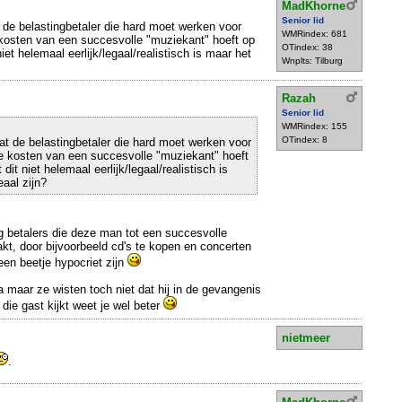
MadKhorne
Senior lid
 de belastingbetaler die hard moet werken voor
WMRindex: 681
e kosten van een succesvolle "muziekant" hoeft op
OTindex: 38
niet helemaal eerlijk/legaal/realistisch is maar het
Wnplts: Tilburg
Razah
Senior lid
WMRindex: 155
OTindex: 8
at de belastingbetaler die hard moet werken voor
 de kosten van een succesvolle "muziekant" hoeft
 dit niet helemaal eerlijk/legaal/realistisch is
aal zijn?
ng betalers die deze man tot een succesvolle
t, door bijvoorbeeld cd's te kopen en concerten
en beetje hypocriet zijn
 maar ze wisten toch niet dat hij in de gevangenis
die gast kijkt weet je wel beter
nietmeer
.