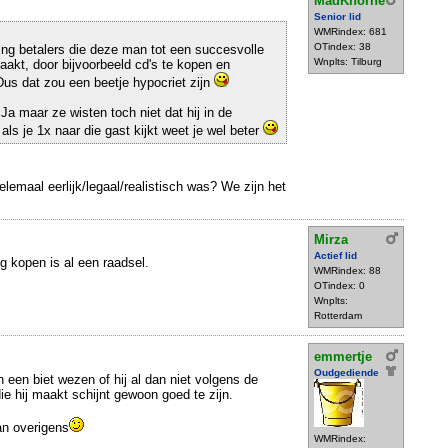
MadKhorne
Senior lid
WMRindex: 681
OTindex: 38
ting betalers die deze man tot een succesvolle
Wnplts: Tilburg
akt, door bijvoorbeeld cd's te kopen en
us dat zou een beetje hypocriet zijn
a maar ze wisten toch niet dat hij in de
ls je 1x naar die gast kijkt weet je wel beter
helemaal eerlijk/legaal/realistisch was? We zijn het
Mirza
Actief lid
 kopen is al een raadsel.
WMRindex: 88
OTindex: 0
Wnplts:
Rotterdam
emmertje
Oudgediende
 een biet wezen of hij al dan niet volgens de
die hij maakt schijnt gewoon goed te zijn.
an overigens
WMRindex: