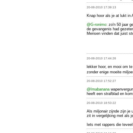
20-08-2010 17:39:13
Knap hoor als je at lukt in
@G-ronimo
: zo'n 50 jaar 
de gevangenis had gezete
Mensen vinden dat juist st
20-08-2010 17:44:26
lekker hoor, en mooi om t
zonder enige moeite miljo
20-08-2010 17:52:27
@Imabanana
wapenvergunni
heeft een strafblad en komt
20-08-2010 18:53:22
Als miljonair zijnde zijn j
zit in vergelijking met als 
Iets met rappers die tevee