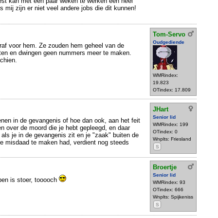
iest kan met een paar weken te werken een heel
s mij zijn er niet veel andere jobs die dit kunnen!
Tom-Servo
Oudgediende
straf voor hem. Ze zouden hem geheel van de
uiten en dwingen geen nummers meer te maken.
schien.
WMRindex:
19.823
OTindex: 17.809
JHart
Senior lid
enen in de gevangenis of hoe dan ook, aan het feit
WMRindex: 199
ven over de moord die je hebt gepleegd, en daar
OTindex: 0
als je in de gevangenis zit en je "zaak" buiten de
Wnplts: Friesland
 je misdaad te maken had, verdient nog steeds
S
Broertje
Senior lid
ben is stoer, tooooch
WMRindex: 93
OTindex: 666
Wnplts: Spijkeniss
S