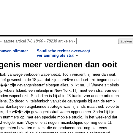
- laatste artikel
7-8 18:00
-
78238
artikelen -
rouwen slimmer
Saudische rechter overweegt
verlamming als straf
»
genis meer verdienen dan ooit
 bak vanwege verboden wapenbezit. Toch verdient hij meer dan ooit.
ctief geweest in de 18 jaar dat zijn carri�re nu duurt - hij begon op z'n
r zijn gevangenisstraf sloegen alles, blijkt nu. Lil Wayne zit sinds
p Rikers Island, een eilandje in New York. Hij moet een straf van een
oden wapenbezit. Sindsdien is hij al in 23 tracks van andere artiesten
ns. Zo droeg hij telefonisch vanuit de gevangenis bij aan de remix
ar dankzij een uitgekiende strategie was hij sinds maart ook volop te
ens, die v��r zijn gevangenisstraf waren opgenomen. Zodra hij tijd
en nummers op, met een speciale mobiele studio. In het weekend dat
l volgde, nam Wayne liefst negen muziekclipjes op; nog eens 11
gmenten bevatten muziek die de producers ook nog niet eens