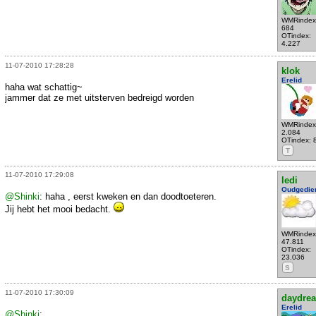
WMRindex
684
OTindex:
4.227
11-07-2010 17:28:28
klok
Erelid
haha wat schattig~
jammer dat ze met uitsterven bedreigd worden
WMRindex
2.084
OTindex: 
T
11-07-2010 17:29:08
ledi
Oudgedie
@Shinki
: haha , eerst kweken en dan doodtoeteren.
Jij hebt het mooi bedacht.
WMRindex
47.811
OTindex:
23.036
S
11-07-2010 17:30:09
daydre
Erelid
@Shinki
: