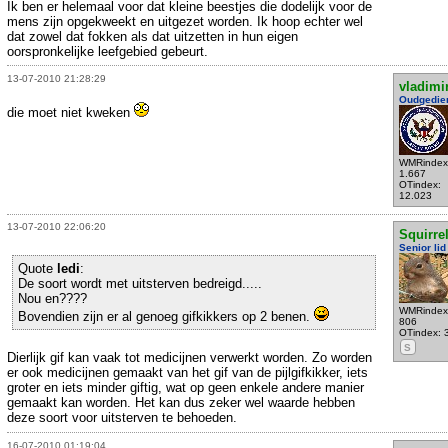
Ik ben er helemaal voor dat kleine beestjes die dodelijk voor de
mens zijn opgekweekt en uitgezet worden. Ik hoop echter wel
dat zowel dat fokken als dat uitzetten in hun eigen
oorspronkelijke leefgebied gebeurt.
13-07-2010 21:28:29
vladimi
Oudgedie
die moet niet kweken
WMRindex
1.667
OTindex:
12.023
13-07-2010 22:06:20
Squirre
Senior lid
Quote
ledi
:
De soort wordt met uitsterven bedreigd.....
Nou en????
WMRindex
Bovendien zijn er al genoeg gifkikkers op 2 benen.
806
OTindex: 
S
Dierlijk gif kan vaak tot medicijnen verwerkt worden. Zo worden
er ook medicijnen gemaakt van het gif van de pijlgifkikker, iets
groter en iets minder giftig, wat op geen enkele andere manier
gemaakt kan worden. Het kan dus zeker wel waarde hebben
deze soort voor uitsterven te behoeden.
16-07-2010 01:19:04