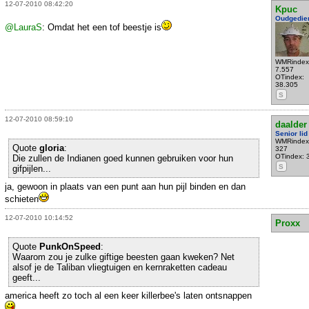
12-07-2010 08:42:20
Kpuc
Oudgedie
@LauraS
: Omdat het een tof beestje is
WMRindex
7.557
OTindex:
38.305
S
12-07-2010 08:59:10
daalder
Senior lid
WMRindex
Quote
gloria
:
327
OTindex: 
Die zullen de Indianen goed kunnen gebruiken voor hun
S
gifpijlen...
ja, gewoon in plaats van een punt aan hun pijl binden en dan
schieten
12-07-2010 10:14:52
Proxx
Quote
PunkOnSpeed
:
Waarom zou je zulke giftige beesten gaan kweken? Net
alsof je de Taliban vliegtuigen en kernraketten cadeau
geeft...
america heeft zo toch al een keer killerbee's laten ontsnappen