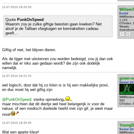
11-07-2010 18:20:33
WillemS
Erelid
WMRindex
Quote
PunkOnSpeed
:
1.123
OTindex: 
Waarom zou je zulke giftige beesten gaan kweken? Net
Wnplts:
alsof je de Taliban vliegtuigen en kernraketten cadeau
Amersfoor
geeft...
T
S
Giftig of niet, het blijven dieren.
Als de tijger met uitsterven zou worden bedreigd, zou jij dan ook
willen dat er niks aan gedaan wordt? die zijn ook dodelijk
namelijk.
11-07-2010 18:21:15
green-s
Senior lid
wel logisch, door dat hij zo klein is is hij een makkelijke prooi,
en dus moet hij wel giftig zijn
WMRindex
@PunkOnSpeed
: sterke opmerking
560
maar mischien dat dit diertje wel heel belangerijk is voor de
OTindex: 
natuur, of een medisch doeleide heefd met zijn gif, je weet maar
nooit
11-07-2010 18:35:35
YoungD
Senior lid
Wat een aparte kleur!
WMRindex