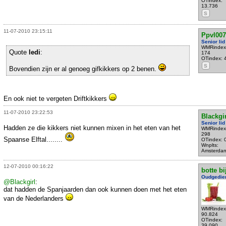
OTindex:
13.736
S
11-07-2010 23:15:11
Ppvl007
Senior lid
WMRindex
Quote
ledi
:
174
OTindex: 
S
Bovendien zijn er al genoeg gifkikkers op 2 benen.
En ook niet te vergeten Driftkikkers
11-07-2010 23:22:53
Blackgir
Senior lid
Hadden ze die kikkers niet kunnen mixen in het eten van het
WMRindex
298
Spaanse Elftal........
OTindex: 
Wnplts:
Amsterda
12-07-2010 00:16:22
botte bi
Oudgedie
@Blackgirl
:
dat hadden de Spanjaarden dan ook kunnen doen met het eten
van de Nederlanders
WMRindex
90.824
OTindex:
39.090