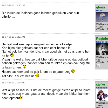
11-07-2010 19:22:32
gloria
Erelid
Die zullen de Indianen goed kunnen gebruiken voor hun
gifpijlen...
WMRindex
4.185
OTindex: 
11-07-2010 19:31:06
Rogini
Senior lid
Het lijkt wel een nep speelgoed miniatuur kikkertje.
Kan bijna niet geloven dat het een echt beestje is.
Na het bekijken van de foto, maar goed als het zo is dan is het
zo he
WMRindex
Vraag me wel af hoe ze dat Uber giftige bessie op dat potlood
449
OTindex: 
hebben gekregen, zonder hem aan te raken en dan ook nog stil
S
te laten zitten.
Hopen dat niemand zo gek is om ze te jatten zeg
Tot Slot: Kei vet bessie
11-07-2010 20:54:09
sjefke
Oudgedie
Wat altijd zo raar is is dat de meest giftige dieren altijd zo idioot
klein zijn, een mens gaat er aan dood, maar die kikker kan hem
nooit opeten
WMRindex
1.674