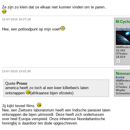
Ze zijn zo klein dat ze elkaar niet kunnen vinden om te paren..
12-07-2010 18:27:18
M-Cycl
Hee, een potloodpunt op mijn voet!
Oudgedie
WMRindex
16.282
OTindex:
18.824
S
13-07-2010 13:02:30
Nimmer
Erelid
WMRindex
Quote
Proxx
:
2.741
OTindex: 
america heeft zo toch al een keer killerbee's laten
Wnplts:
ontsnappen
(afrikaanse bijen ofzoiets)
Schoonho
Jij kijkt teveel films.
Nee, een Zwitsers laboratorium heeft een Indische parasiet laten
ontsnappen die bijen uitmoordt. Deze heeft zich ondertussen
over heel Europa verspreid. Onze inheemse Noordatlantische
honingbij is daardoor ten dode opgeschreven.