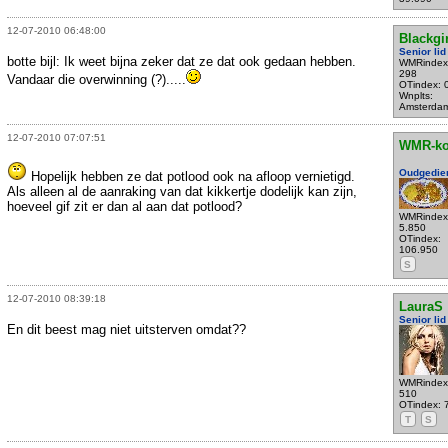
12-07-2010 06:48:00
Blackgir
Senior lid
botte bijl: Ik weet bijna zeker dat ze dat ook gedaan hebben.
WMRindex
298
Vandaar die overwinning (?).....
OTindex: 
Wnplts:
Amsterda
12-07-2010 07:07:51
WMR-k
Oudgedie
Hopelijk hebben ze dat potlood ook na afloop vernietigd.
Als alleen al de aanraking van dat kikkertje dodelijk kan zijn,
hoeveel gif zit er dan al aan dat potlood?
WMRindex
5.850
OTindex:
106.950
S
12-07-2010 08:39:18
LauraS
Senior lid
En dit beest mag niet uitsterven omdat??
WMRindex
510
OTindex: 
T
S