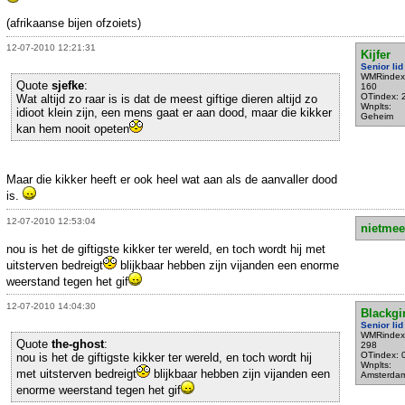
(afrikaanse bijen ofzoiets)
12-07-2010 12:21:31
Kijfer
Senior lid
WMRindex
Quote
sjefke
:
160
OTindex: 
Wat altijd zo raar is is dat de meest giftige dieren altijd zo
Wnplts:
idioot klein zijn, een mens gaat er aan dood, maar die kikker
Geheim
kan hem nooit opeten
Maar die kikker heeft er ook heel wat aan als de aanvaller dood
is.
12-07-2010 12:53:04
nietmee
nou is het de giftigste kikker ter wereld, en toch wordt hij met
uitsterven bedreigt
blijkbaar hebben zijn vijanden een enorme
weerstand tegen het gif
12-07-2010 14:04:30
Blackgir
Senior lid
WMRindex
Quote
the-ghost
:
298
OTindex: 
nou is het de giftigste kikker ter wereld, en toch wordt hij
Wnplts:
met uitsterven bedreigt
blijkbaar hebben zijn vijanden een
Amsterda
enorme weerstand tegen het gif