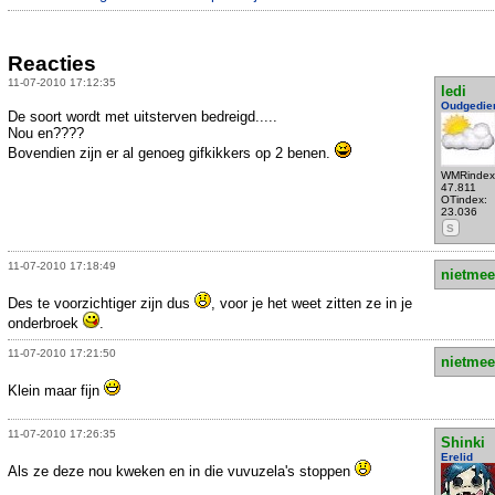
Reacties
11-07-2010 17:12:35
ledi
Oudgedie
De soort wordt met uitsterven bedreigd.....
Nou en????
Bovendien zijn er al genoeg gifkikkers op 2 benen.
WMRindex
47.811
OTindex:
23.036
S
11-07-2010 17:18:49
nietmee
Des te voorzichtiger zijn dus
, voor je het weet zitten ze in je
onderbroek
.
11-07-2010 17:21:50
nietmee
Klein maar fijn
11-07-2010 17:26:35
Shinki
Erelid
Als ze deze nou kweken en in die vuvuzela's stoppen