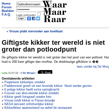
Waar
Home
Forum
Maar
Beelden
F.A.Q.
Login onthouden
Raar
«
Vrouw plakt viervoeter aan koelkast
Giftigste kikker ter wereld is niet
Spreeuwenjagers zetten vuvuzela in
»
groter dan potloodpunt
De giftigste kikker ter wereld is niet groter dan het punt van een potlood. Hu
huid is 200 keer giftiger dan morfine. De driekleurige gifkikker is ��
lees verder bij De Mor
Luna
11-07-10 - ©
De Morgen
Gerelateerde artikelen
»
Piepkleine kikkertjes ontdekt
»
Paddenstoel groeit uit een levende kikker: Nooit eerder gezien
»
6 potige kikker heeft extra springkracht
»
Fossiel van dino-etende kikker ontdekt
»
Kikker geeft fotograaf unieke foto
»
Vrouw vindt kikker in Panos-broodje
»
NASA lanceert onfortuinlijke kikker
»
Kikkerlikker gearresteerd na ophef bij restaurant