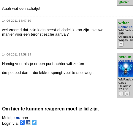
grawr
Aaah wat een schatje!
14-06-2011 14:47:39
writer
Senior lid
wel vreemd dat zo'n klein beest al dodelijk kan zijn. nieuwe
WMRindex
199
manier voor een teroristiesche aanval?
OTindex: 
Wnplts: Ti
T
14-06-2011 14:58:14
heraux
Oudgedie
Handig voor als je er een punt achter wilt zetten...
die potlood dan... die kikker springt veel te snel weg..
WMRindex
9.537
OTindex:
27.258
T
S
Om hier te kunnen reageren moet je lid zijn.
Meld je
nu
aan.
Login via: