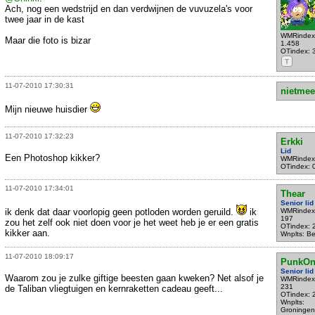
Ach, nog een wedstrijd en dan verdwijnen de vuvuzela's voor
twee jaar in de kast
WMRindex
Maar die foto is bizar
1.458
OTindex: 
T
11-07-2010 17:30:31
nietmee
Mijn nieuwe huisdier
11-07-2010 17:32:23
Erkki
Lid
Een Photoshop kikker?
WMRindex
OTindex: 
11-07-2010 17:34:01
Thear
Senior lid
ik denk dat daar voorlopig geen potloden worden geruild.
ik
WMRindex
197
zou het zelf ook niet doen voor je het weet heb je er een gratis
OTindex: 
kikker aan.
Wnplts: Be
11-07-2010 18:09:17
PunkOn
Senior lid
Waarom zou je zulke giftige beesten gaan kweken? Net alsof je
WMRindex
231
de Taliban vliegtuigen en kernraketten cadeau geeft...
OTindex: 
Wnplts:
Groningen