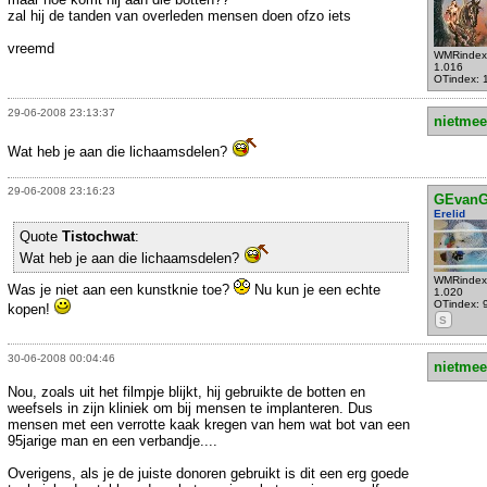
zal hij de tanden van overleden mensen doen ofzo iets
vreemd
WMRindex
1.016
OTindex: 
29-06-2008 23:13:37
nietmee
Wat heb je aan die lichaamsdelen?
29-06-2008 23:16:23
GEvanG
Erelid
Quote
Tistochwat
:
Wat heb je aan die lichaamsdelen?
WMRindex
Was je niet aan een kunstknie toe?
Nu kun je een echte
1.020
OTindex: 
kopen!
S
30-06-2008 00:04:46
nietmee
Nou, zoals uit het filmpje blijkt, hij gebruikte de botten en
weefsels in zijn kliniek om bij mensen te implanteren. Dus
mensen met een verrotte kaak kregen van hem wat bot van een
95jarige man en een verbandje....
Overigens, als je de juiste donoren gebruikt is dit een erg goede