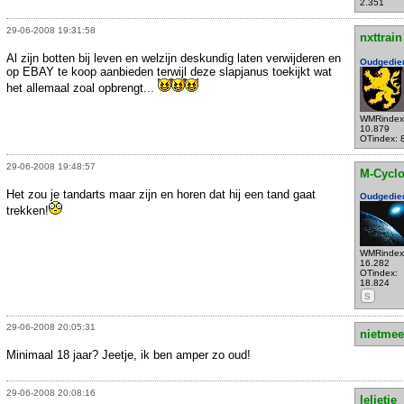
2.351
29-06-2008 19:31:58
nxttrain
Al zijn botten bij leven en welzijn deskundig laten verwijderen en
Oudgedie
op EBAY te koop aanbieden terwijl deze slapjanus toekijkt wat
het allemaal zoal opbrengt...
WMRindex
10.879
OTindex: 
29-06-2008 19:48:57
M-Cycl
Het zou je tandarts maar zijn en horen dat hij een tand gaat
Oudgedie
trekken!
WMRindex
16.282
OTindex:
18.824
S
29-06-2008 20:05:31
nietmee
Minimaal 18 jaar? Jeetje, ik ben amper zo oud!
29-06-2008 20:08:16
lelietje