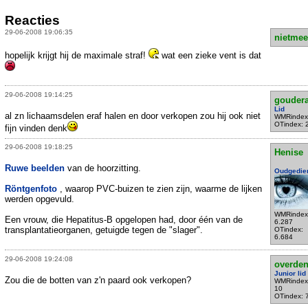
Reacties
29-06-2008 19:06:35
nietmee
hopelijk krijgt hij de maximale straf!
wat een zieke vent is dat
29-06-2008 19:14:25
gouder
Lid
al zn lichaamsdelen eraf halen en door verkopen zou hij ook niet
WMRindex
OTindex: 
fijn vinden denk
29-06-2008 19:18:25
Henise
Ruwe beelden
van de hoorzitting.
Oudgedie
Röntgenfoto
, waarop PVC-buizen te zien zijn, waarme de lijken
werden opgevuld.
WMRindex
Een vrouw, die Hepatitus-B opgelopen had, door één van de
6.287
transplantatieorganen, getuigde tegen de "slager".
OTindex:
6.684
29-06-2008 19:24:08
overde
Junior lid
Zou die de botten van z'n paard ook verkopen?
WMRindex
10
OTindex: 