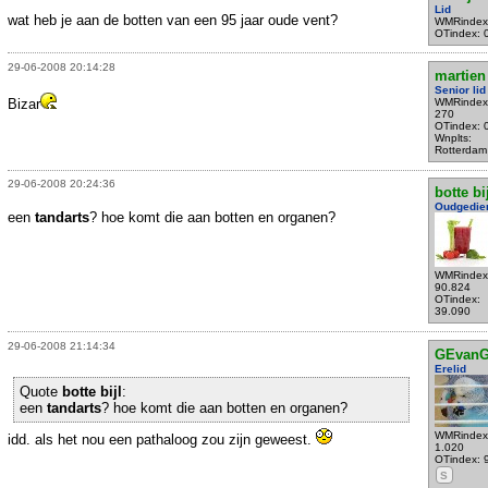
Lid
wat heb je aan de botten van een 95 jaar oude vent?
WMRindex
OTindex: 
29-06-2008 20:14:28
martien
Senior lid
Bizar
WMRindex
270
OTindex: 
Wnplts:
Rotterdam
29-06-2008 20:24:36
botte bi
Oudgedie
een
tandarts
? hoe komt die aan botten en organen?
WMRindex
90.824
OTindex:
39.090
29-06-2008 21:14:34
GEvanG
Erelid
Quote
botte bijl
:
een
tandarts
? hoe komt die aan botten en organen?
WMRindex
idd. als het nou een pathaloog zou zijn geweest.
1.020
OTindex: 
S