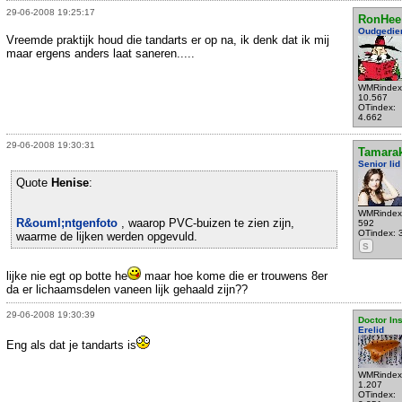
29-06-2008 19:25:17
RonHee
Oudgedie
Vreemde praktijk houd die tandarts er op na, ik denk dat ik mij
maar ergens anders laat saneren.....
WMRindex
10.567
OTindex:
4.662
29-06-2008 19:30:31
Tamara
Senior lid
Quote
Henise
:
WMRindex
R&ouml;ntgenfoto
, waarop PVC-buizen te zien zijn,
592
OTindex: 
waarme de lijken werden opgevuld.
S
lijke nie egt op botte he
maar hoe kome die er trouwens 8er
da er lichaamsdelen vaneen lijk gehaald zijn??
29-06-2008 19:30:39
Doctor In
Erelid
Eng als dat je tandarts is
WMRindex
1.207
OTindex: