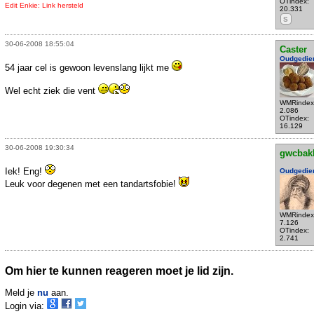
OTindex:
Edit Enkie: Link hersteld
20.331
S
30-06-2008 18:55:04
Caster
Oudgedie
54 jaar cel is gewoon levenslang lijkt me
Wel echt ziek die vent
WMRindex
2.086
OTindex:
16.129
30-06-2008 19:30:34
gwcbak
Iek! Eng!
Oudgedie
Leuk voor degenen met een tandartsfobie!
WMRindex
7.126
OTindex:
2.741
Om hier te kunnen reageren moet je lid zijn.
Meld je
nu
aan.
Login via: