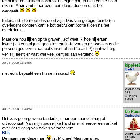
techniek, de stukken donorbot en eigen bot groeien vanzelf aan
elkaar. Maar vind maar even een donor die een stuk bot
weggeeft
Inderdaad, die moet dus dood zijn. Dus van geregistreerde (en
overleden) donoren kan je bot gebruiken (korte tijden na het
overlijden)...
Maar om nou lijken op te graven...(of weet ik hoe hij eraan
kwam) en vervolgens geen testen uit te voeren (misschien is die
persoon gestorven aan botkanker of had 'ie aids?) gaat wel erg
ver. Hij heeft er vast wel veel centjes aan verdiend.
30-06-2008 11:18:07
kippies
Erelid
niet echt bepaald een frisse misdaad
WMRindex
983
OTindex:
1.493
30-06-2008 11:48:50
De Pau
Oudgedie
Het was geen gewone tandarts, maar een mondchirurg of
orthodontist. Van mijn pauselijke hand is er al eerder een artikel
over deze gang van zaken verschenen:
Klik
WMRindex
14.206
De naam van deze man
is: Michael Mastromarino.