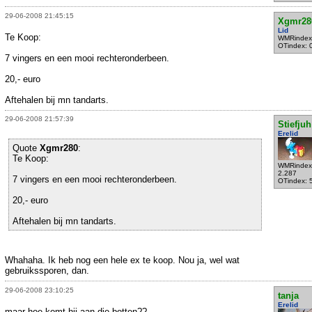
29-06-2008 21:45:15
Xgmr28
Lid
Te Koop:
WMRindex
OTindex: 
7 vingers en een mooi rechteronderbeen.
20,- euro
Aftehalen bij mn tandarts.
29-06-2008 21:57:39
Stiefjuh
Erelid
Quote
Xgmr280
:
Te Koop:
WMRindex
2.287
7 vingers en een mooi rechteronderbeen.
OTindex: 
20,- euro
Aftehalen bij mn tandarts.
Whahaha. Ik heb nog een hele ex te koop. Nou ja, wel wat
gebruikssporen, dan.
29-06-2008 23:10:25
tanja
Erelid
maar hoe komt hij aan die botten??