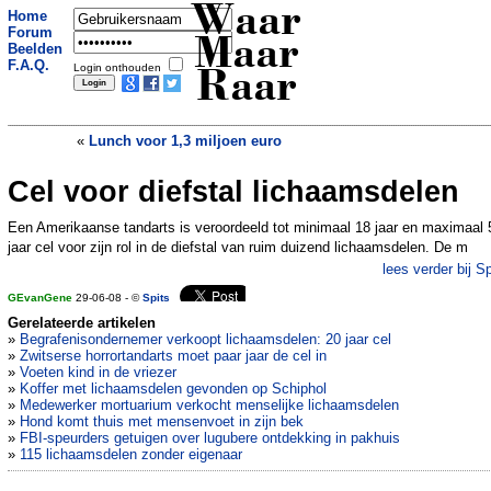
Waar
Home
Forum
Maar
Beelden
F.A.Q.
Login onthouden
Raar
«
Lunch voor 1,3 miljoen euro
Cel voor diefstal lichaamsdelen
Naar het werk met 1 PK
»
Een Amerikaanse tandarts is veroordeeld tot minimaal 18 jaar en maximaal 
jaar cel voor zijn rol in de diefstal van ruim duizend lichaamsdelen. De m
lees verder bij Sp
GEvanGene
29-06-08 - ©
Spits
Gerelateerde artikelen
»
Begrafenisondernemer verkoopt lichaamsdelen: 20 jaar cel
»
Zwitserse horrortandarts moet paar jaar de cel in
»
Voeten kind in de vriezer
»
Koffer met lichaamsdelen gevonden op Schiphol
»
Medewerker mortuarium verkocht menselijke lichaamsdelen
»
Hond komt thuis met mensenvoet in zijn bek
»
FBI-speurders getuigen over lugubere ontdekking in pakhuis
»
115 lichaamsdelen zonder eigenaar