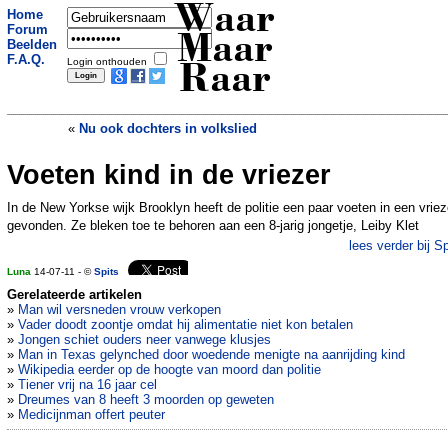
Waar
Home
Forum
Maar
Beelden
F.A.Q.
Login onthouden
Raar
«
Nu ook dochters in volkslied
Voeten kind in de vriezer
Python in toilet Leiden
»
In de New Yorkse wijk Brooklyn heeft de politie een paar voeten in een vriez
gevonden. Ze bleken toe te behoren aan een 8-jarig jongetje, Leiby Klet
lees verder bij Sp
Luna
14-07-11 - ©
Spits
Gerelateerde artikelen
»
Man wil versneden vrouw verkopen
»
Vader doodt zoontje omdat hij alimentatie niet kon betalen
»
Jongen schiet ouders neer vanwege klusjes
»
Man in Texas gelynched door woedende menigte na aanrijding kind
»
Wikipedia eerder op de hoogte van moord dan politie
»
Tiener vrij na 16 jaar cel
»
Dreumes van 8 heeft 3 moorden op geweten
»
Medicijnman offert peuter