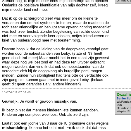
Sterker nog, ik mijn moeder eens mijn dochtertje laten ophalen.
OTindex: 
Ondanks de positieve identificatie van mijn dochter zelf, kreeg
mijn moeder kind niet mee.
Dat ik op de achtergrond bleef was meer om de kleine te
verrassen dan om het systeem te testen, maar de reactie in de
toch zeer vriendelijke en behulpzame opvang richting moederlief
was toch zeer beslist. Zonder begeleiding van echte ouder kind
niet mee en voor volgende keer ophalen, netjes introduceren en
brief van ouders/voogd mee met toestemming.
Daarom hoop ik dat de leiding van de dagopvang vervolgd gaat
worden door de nabestaanden van Leiby. (state of NY heeft
geen doodstraf meer) Maar mocht het in een staat zijn geweest
waar deze nog wel bestond en had deze ten uitvoer gebracht
mogen worden, dan vind ik dat ook de nebestaanden van de
verdachte zich bij de dagopvang als burgelijke partij mogen
melden. Zonder hun slordigheid had tenslotte de verdachte ook
zijn gang niet kunnen gaan met in ieder geval Leiby. (helaas
geeft dit geen garanties t.a.v. andere kinderen)
15-07-2011 07:54:40
Dwaalli
Senior lid
Gruwelijk. Je wordt er gewoon misselijk van.
WMRindex
306
OTindex: 
Ik begrijp niet dat mensen kinderen iets kunnen aandoen.
Wnplts: E
Kinderen zijn compleet weerloos. Ook als ze 8 zijn.
Laatst ook een jochie van 3 naar de IC (intensive care) wegens
mishandeling
. Ik snap het echt niet. En ik denk dat dat mss