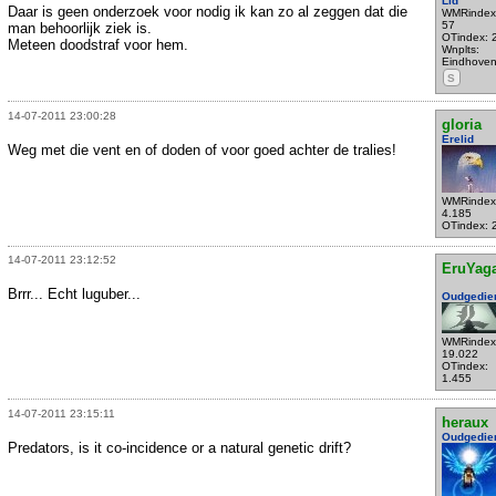
Lid
Daar is geen onderzoek voor nodig ik kan zo al zeggen dat die
WMRindex
57
man behoorlijk ziek is.
OTindex: 
Meteen doodstraf voor hem.
Wnplts:
Eindhove
S
14-07-2011 23:00:28
gloria
Erelid
Weg met die vent en of doden of voor goed achter de tralies!
WMRindex
4.185
OTindex: 
14-07-2011 23:12:52
EruYag
Brrr... Echt luguber...
Oudgedie
WMRindex
19.022
OTindex:
1.455
14-07-2011 23:15:11
heraux
Oudgedie
Predators, is it co-incidence or a natural genetic drift?