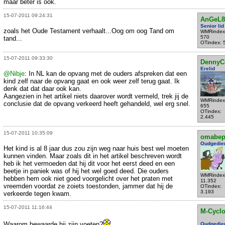
maar beter is ook.
15-07-2011 09:24:31
AnGeL8
Senior lid
zoals het Oude Testament verhaalt...Oog om oog Tand om
WMRindex
570
tand...
OTindex: 
15-07-2011 09:33:30
DennyC
Erelid
@Nibje
: In NL kan de opvang met de ouders afspreken dat een
kind zelf naar de opvang gaat en ook weer zelf terug gaat. Ik
denk dat dat daar ook kan.
Aangezien in het artikel niets daarover wordt vermeld, trek jij de
WMRindex
conclusie dat de opvang verkeerd heeft gehandeld, wel erg snel.
655
OTindex:
2.445
15-07-2011 10:35:09
omabe
Oudgedie
Het kind is al 8 jaar dus zou zijn weg naar huis best wel moeten
kunnen vinden. Maar zoals dit in het artikel beschreven wordt
heb ik het vermoeden dat hij dit voor het eerst deed en een
beetje in paniek was of hij het wel goed deed. Die ouders
WMRindex
hebben hem ook niet goed voorgelicht over het praten met
11.352
vreemden voordat ze zoiets toestonden, jammer dat hij de
OTindex:
3.193
verkeerde tegen kwam.
15-07-2011 11:16:44
M-Cycl
Waarom bewaarde hij zijn voeten?
Oudgedie