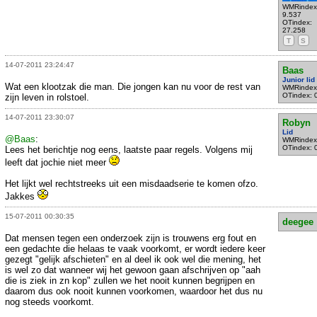
WMRindex
9.537
OTindex:
27.258
T
S
14-07-2011 23:24:47
Baas
Junior lid
Wat een klootzak die man. Die jongen kan nu voor de rest van
WMRindex
OTindex: 
zijn leven in rolstoel.
14-07-2011 23:30:07
Robyn
Lid
@Baas
:
WMRindex
OTindex: 
Lees het berichtje nog eens, laatste paar regels. Volgens mij
leeft dat jochie niet meer
Het lijkt wel rechtstreeks uit een misdaadserie te komen ofzo.
Jakkes
15-07-2011 00:30:35
deegee
Dat mensen tegen een onderzoek zijn is trouwens erg fout en
een gedachte die helaas te vaak voorkomt, er wordt iedere keer
gezegt "gelijk afschieten" en al deel ik ook wel die mening, het
is wel zo dat wanneer wij het gewoon gaan afschrijven op "aah
die is ziek in zn kop" zullen we het nooit kunnen begrijpen en
daarom dus ook nooit kunnen voorkomen, waardoor het dus nu
nog steeds voorkomt.