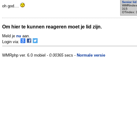
Senior lid
oh god....
WMRindex
315
OTindex: 
Om hier te kunnen reageren moet je lid zijn.
Meld je
nu
aan.
Login via:
WMRphp ver. 6.0 mobiel -
0.00365
secs -
Normale versie