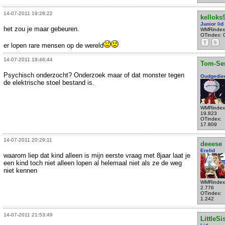
14-07-2011 19:28:22
kelloks
Junior lid
het zou je maar gebeuren.
WMRindex
OTindex: 
T
S
er lopen rare mensen op de wereld
14-07-2011 19:46:44
Tom-Se
Psychisch onderzocht? Onderzoek maar of dat monster tegen
Oudgedie
de elektrische stoel bestand is.
WMRindex
19.823
OTindex:
17.809
14-07-2011 20:29:11
deeese
Erelid
waarom liep dat kind alleen is mijn eerste vraag met 8jaar laat je
een kind toch niet alleen lopen al helemaal niet als ze de weg
niet kennen
WMRindex
2.776
OTindex:
1.242
14-07-2011 21:53:49
LittleSi