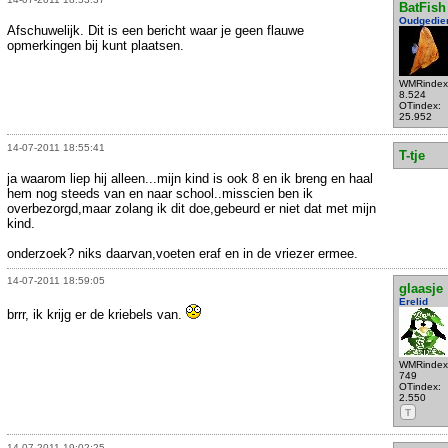
BatFish
Oudgedie
Afschuwelijk. Dit is een bericht waar je geen flauwe
opmerkingen bij kunt plaatsen.
WMRindex
8.524
OTindex:
25.952
14-07-2011 18:55:41
T-tje
ja waarom liep hij alleen...mijn kind is ook 8 en ik breng en haal
hem nog steeds van en naar school..misscien ben ik
overbezorgd,maar zolang ik dit doe,gebeurd er niet dat met mijn
kind.
onderzoek? niks daarvan,voeten eraf en in de vriezer ermee.
14-07-2011 18:59:05
glaasje
Erelid
brrr, ik krijg er de kriebels van.
WMRindex
749
OTindex:
2.550
T
14-07-2011 19:02:25