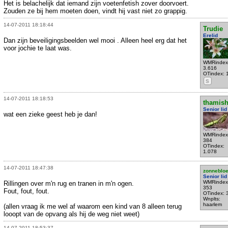
Het is belachelijk dat iemand zijn voetenfetish zover doorvoert.
Zouden ze bij hem moeten doen, vindt hij vast niet zo grappig.
14-07-2011 18:18:44
Trudie
Erelid
Dan zijn beveiligingsbeelden wel mooi . Alleen heel erg dat het
voor jochie te laat was.
WMRindex
3.616
OTindex: 
S
14-07-2011 18:18:53
thamis
Senior lid
wat een zieke geest heb je dan!
WMRindex
384
OTindex:
1.078
14-07-2011 18:47:38
zonneblo
Senior lid
WMRindex
Rillingen over m'n rug en tranen in m'n ogen.
353
Fout, fout, fout.
OTindex: 
Wnplts:
haarlem
(allen vraag ik me wel af waarom een kind van 8 alleen terug
looopt van de opvang als hij de weg niet weet)
14-07-2011 18:53:37