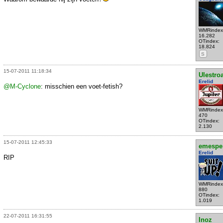
WMRindex
16.282
OTindex:
18.824
S
15-07-2011 11:18:34
Ulestro
Erelid
@M-Cyclone
: misschien een voet-fetish?
WMRindex
470
OTindex:
2.130
15-07-2011 12:45:33
emespe
Erelid
RIP
WMRindex
880
OTindex:
1.019
22-07-2011 16:31:55
Inoz