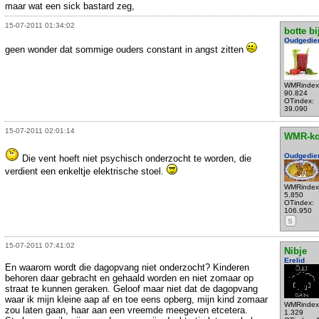
maar wat een sick bastard zeg,
15-07-2011 01:34:02
botte bi
Oudgedie
geen wonder dat sommige ouders constant in angst zitten
WMRindex
90.824
OTindex:
39.090
15-07-2011 02:01:14
WMR-k
Oudgedie
Die vent hoeft niet psychisch onderzocht te worden, die
verdient een enkeltje elektrische stoel.
WMRindex
5.850
OTindex:
106.950
S
15-07-2011 07:41:02
Nibje
Erelid
En waarom wordt die dagopvang niet onderzocht? Kinderen
behoren daar gebracht en gehaald worden en niet zomaar op
straat te kunnen geraken. Geloof maar niet dat de dagopvang
waar ik mijn kleine aap af en toe eens opberg, mijn kind zomaar
WMRindex
zou laten gaan, haar aan een vreemde meegeven etcetera.
1.329