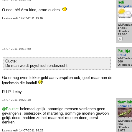
ledi
Oudgedie
O nee, hè! Arm kind, arme ouders.
Laatste edit 14-07-2011 19:02
WMRindex
47.811
OTindex:
23.036
S
14-07-2011 19:18:50
Paultje
Erelid
WMRindex
Quote:
966
OTindex: 
De man wordt psychisch onderzocht.
Ga er nog even lekker geld aan verspillen ook, geef maar aan de
lynchmob die lamlul!
R.I.P. Leiby
14-07-2011 19:22:18
thamis
Senior lid
@Paultje
: helemaal gelijk! sommige mensen verdienen geen
gevangenis, onderzoek of marteling, sommige moeten gewoon
gelijk dood. hadden ze het maar niet moeten doen, eerst
WMRindex
denken.
384
OTindex:
Laatste edit 14-07-2011 19:22
1.078