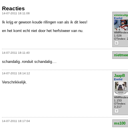
Reacties
14-07-2011 18:11:08
vinnieuitg
Erelid
Ik krijg er gewoon koude rillingen van als ik dit lees!
en het komt echt niet door het herfstweer van nu.
WMRindex
1.026
OTindex: 
S
14-07-2011 18:11:40
nietmee
schandalig..ronduit schandalig....
14-07-2011 18:14:12
JaapB
Erelid
Verschrikkelijk.
WMRindex
1.153
OTindex:
3.217
T
14-07-2011 18:17:04
ms100