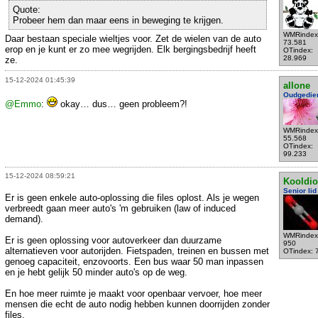
Quote:
Probeer hem dan maar eens in beweging te krijgen.
WMRindex
Daar bestaan speciale wieltjes voor. Zet de wielen van de auto
73.581
erop en je kunt er zo mee wegrijden. Elk bergingsbedrijf heeft
OTindex:
28.969
ze.
15-12-2024 01:45:39
allone
Oudgedie
@Emmo
:
okay… dus… geen probleem?!
WMRindex
55.568
OTindex:
99.233
15-12-2024 08:59:21
Kooldio
Senior lid
Er is geen enkele auto-oplossing die files oplost. Als je wegen
verbreedt gaan meer auto's 'm gebruiken (law of induced
demand).
WMRindex
Er is geen oplossing voor autoverkeer dan duurzame
950
alternatieven voor autorijden. Fietspaden, treinen en bussen met
OTindex: 
genoeg capaciteit, enzovoorts. Een bus waar 50 man inpassen
en je hebt gelijk 50 minder auto's op de weg.
En hoe meer ruimte je maakt voor openbaar vervoer, hoe meer
mensen die echt de auto nodig hebben kunnen doorrijden zonder
files.