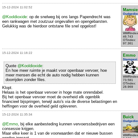
15-12-2024 11:02:52
Mamsie
Oudgedie
@Kooldioxide
: op de snelweg bij ons langs Papendrecht was
een rankwagen met zoutzuur ongevallen en opengebarsten.
Gelukkig was de hierdoor ontstane file snel opgelost!
WMRindex
46.743
OTindex:
97.361
15-12-2024 11:16:22
Emmo
Stamgast
Quote
@Kooldioxide
:
En hoe meer ruimte je maakt voor openbaar vervoer, hoe
meer mensen die echt de auto nodig hebben kunnen
WMRindex
doorrijden zonder files.
73.581
OTindex:
28.969
Klopt.
Helaas is het openbaar vervoer in hoge mate onrendabel.
Bij het openbaar vervoer moet de overheid elk ogenblik
financieel bijspringen, terwijl auto's via de diverse belastingen en
heffingen voor de overheid geld opleveren.
15-12-2024 11:35:34
Buick
Oudgedie
@Emmo
, bij elke aanbesteding kunnen vervoerssbedrijven een
consessie krijgen.
Maar elke keer is 1 van de voorwaarden dat er nieuwe bussen
WMRindex
worden ingezet.