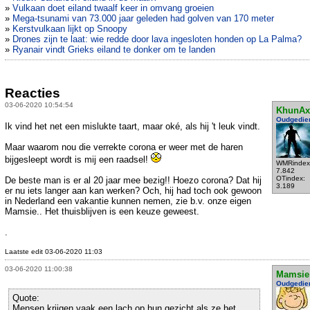
»
Vulkaan doet eiland twaalf keer in omvang groeien
»
Mega-tsunami van 73.000 jaar geleden had golven van 170 meter
»
Kerstvulkaan lijkt op Snoopy
»
Drones zijn te laat: wie redde door lava ingesloten honden op La Palma?
»
Ryanair vindt Grieks eiland te donker om te landen
Reacties
03-06-2020 10:54:54
KhunAx
Oudgedie
Ik vind het net een mislukte taart, maar oké, als hij 't leuk vindt.
Maar waarom nou die verrekte corona er weer met de haren
bijgesleept wordt is mij een raadsel!
WMRindex
7.842
OTindex:
De beste man is er al 20 jaar mee bezig!! Hoezo corona? Dat hij
3.189
er nu iets langer aan kan werken? Och, hij had toch ook gewoon
in Nederland een vakantie kunnen nemen, zie b.v. onze eigen
Mamsie.. Het thuisblijven is een keuze geweest.
.
Laatste edit 03-06-2020 11:03
03-06-2020 11:00:38
Mamsie
Oudgedie
Quote:
Mensen krijgen vaak een lach op hun gezicht als ze het