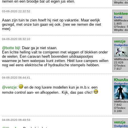
nemen en een broodje bal uit eigen jus eten.
Wnplts: do
03-06-2020 22:32:52
tonktwe
Erelid
Aaan zijn tuin te zien
hoeft
hij niet op vakantie. Maar eerlijk
WMRindex
1.805
gezegd, met onze tuin gaan wij ook. (nee we nemen die niet
OTindex: 
mee)
Wnplts: do
04-06-2020 06:32:10
venzje
Oudgedie
@botte bijl
: Daar ga je niet staan.
Een lichte helling valt te corrigeren met wiggen of blokken onder
de wielen. Een caravan heeft bovendien uitdraaipootjes
WMRindex
waarmee je hem waterpas kunt zetten. Héél luxe campers willen
22.626
nog wel eens elektrische of hydraulische stempels hebben.
OTindex:
7.917
04-06-2020 06:44:41
KhunAx
Oudgedie
@venzje
:
en de nog luxere modellen kun je m.b.v. een
remote control aan- en afkoppelen.. Kijk, das pas chic!
WMRindex
7.842
OTindex:
3.189
04-06-2020 06:49:53
venzje
Oudgedie