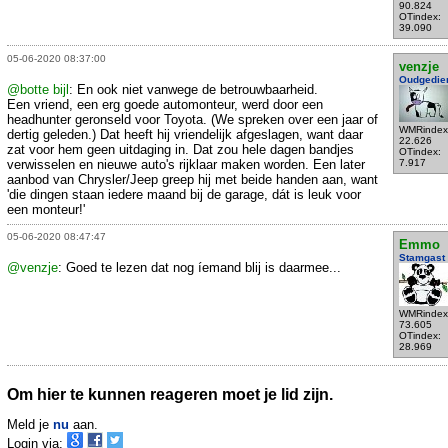
90.824
OTindex:
39.090
05-06-2020 08:37:00
venzje
Oudgedie
@botte bijl
: En ook niet vanwege de betrouwbaarheid.
Een vriend, een erg goede automonteur, werd door een
headhunter geronseld voor Toyota. (We spreken over een jaar of
WMRindex
dertig geleden.) Dat heeft hij vriendelijk afgeslagen, want daar
22.626
zat voor hem geen uitdaging in. Dat zou hele dagen bandjes
OTindex:
verwisselen en nieuwe auto's rijklaar maken worden. Een later
7.917
aanbod van Chrysler/Jeep greep hij met beide handen aan, want
'die dingen staan iedere maand bij de garage, dát is leuk voor
een monteur!'
05-06-2020 08:47:47
Emmo
Stamgast
@venzje
: Goed te lezen dat nog íemand blij is daarmee...
WMRindex
73.605
OTindex:
28.969
Om hier te kunnen reageren moet je lid zijn.
Meld je
nu
aan.
Login via: