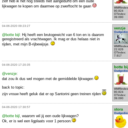
zelf heb ik het nog steeds niet aangedurfd om een oude
lijkwagen te kopen om daarmee op zwerftocht te gaan
WMRindex
90.824
OTindex:
39.090
04-06-2020 09:23:27
venzje
Oudgedie
@botte bijl
: Hij heeft een brutogewicht van 6 ton en is daarom
geregistreerd als vrachtwagen. Ik mag er dus helaas niet in
rijden, met mijn B-rijbewijsje.
WMRindex
22.626
OTindex:
7.917
04-06-2020 17:20:35
botte bi
Oudgedie
@venzje
:
dat zou ik dus wel mogen met de gemiddelde lijkwagen
back to topic:
WMRindex
90.824
zijn vrouw heeft geluk dat er op Santorini geen treinen rijden
OTindex:
39.090
04-06-2020 17:30:57
stora
Oudgedie
@botte bijl
, waarom wil jij een oude lijkwagen?
Ok, er is wel een ligplaats voor 1 persoon.