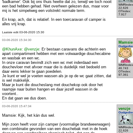
'badkamer'. Ook bij ons thuis heette dat zo, terwijl we toch nooit
WMRindex
een bad hebben gehad. Niet overheen gelezen dus, maar voor
22.626
mij is het simpelweg een volstrekt normale term.
OTindex:
7.917
En krap, ach, dat is relatief. In een toercaravan of camper is
alles vrij krap.
Laatste edit 03-06-2020 15:30
03-06-2020 15:34:30
Mamsie
Oudgedie
@KhunAxe
:
@venzje
: Er bestaan caravans die achterin een
apart compartiment hebben met een volwaardige douchecabine
en wasbak en een wc.
In onze caravan bevindt zich een wc met inderdaad een
WMRindex
douchevloer met afvoer maar die is duidelijk niet bedoeld om
46.743
daar eens lekker te gaan poedelen.
OTindex:
97.361
Je kunt er wel je voeten wassen als je op de wc gaat zitten, dat
is wel makkelijk.
Maar je kunt die doucheslang met douchekop ook door het
raampje naar buiten hangen en daar jezelf wassen in de
voortent..
En dat gaan we dus doen.
03-06-2020 15:47:34
venzje
Oudgedie
Mamsie: Kijk, het kán dus wel.
Mijn zoon heeft voor zijn camper (voormalige brandweerwagen)
WMRindex
een combinatie gevonden van een douchebak met in de hoek
22.626