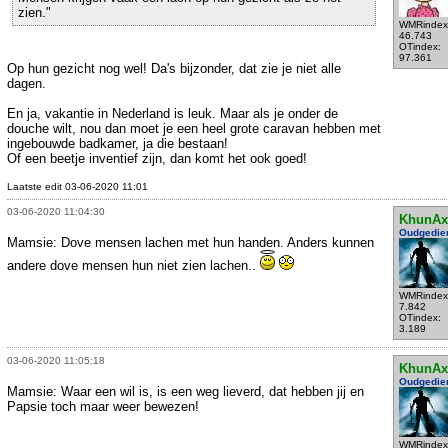
zien."
WMRindex
46.743
OTindex:
97.361
Op hun gezicht nog wel! Da's bijzonder, dat zie je niet alle
dagen.
En ja, vakantie in Nederland is leuk. Maar als je onder de
douche wilt, nou dan moet je een heel grote caravan hebben met
ingebouwde badkamer, ja die bestaan!
Of een beetje inventief zijn, dan komt het ook goed!
Laatste edit 03-06-2020 11:01
03-06-2020 11:04:30
KhunAx
Oudgedie
Mamsie: Dove mensen lachen met hun handen. Anders kunnen
andere dove mensen hun niet zien lachen..
WMRindex
7.842
OTindex:
3.189
03-06-2020 11:05:18
KhunAx
Oudgedie
Mamsie: Waar een wil is, is een weg lieverd, dat hebben jij en
Papsie toch maar weer bewezen!
WMRindex