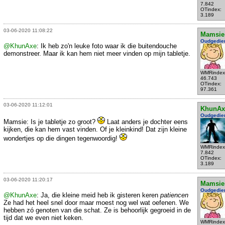
7.842
OTindex:
3.189
03-06-2020 11:08:22
Mamsie
Oudgedie
@KhunAxe
: Ik heb zo'n leuke foto waar ik die buitendouche
demonstreer. Maar ik kan hem niet meer vinden op mijn tabletje.
WMRindex
46.743
OTindex:
97.361
03-06-2020 11:12:01
KhunAx
Oudgedie
Mamsie: Is je tabletje zo groot?
Laat anders je dochter eens
kijken, die kan hem vast vinden. Of je kleinkind! Dat zijn kleine
wondertjes op die dingen tegenwoordig!
WMRindex
7.842
OTindex:
3.189
03-06-2020 11:20:17
Mamsie
Oudgedie
@KhunAxe
: Ja, die kleine meid heb ik gisteren keren
patiencen
Ze had het heel snel door maar moest nog wel wat oefenen. We
hebben zó genoten van die schat. Ze is behoorlijk gegroeid in de
tijd dat we even niet keken.
WMRindex