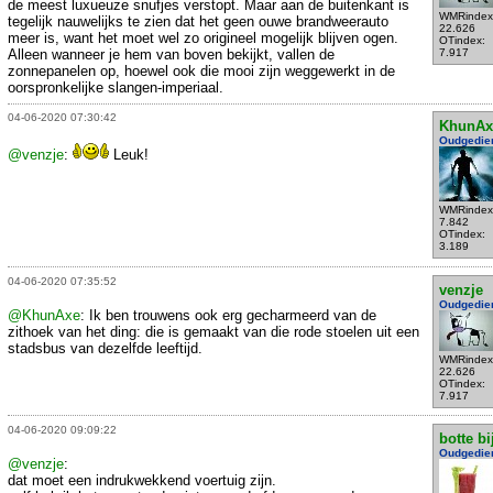
de meest luxueuze snufjes verstopt. Maar aan de buitenkant is
WMRindex
tegelijk nauwelijks te zien dat het geen ouwe brandweerauto
22.626
meer is, want het moet wel zo origineel mogelijk blijven ogen.
OTindex:
Alleen wanneer je hem van boven bekijkt, vallen de
7.917
zonnepanelen op, hoewel ook die mooi zijn weggewerkt in de
oorspronkelijke slangen-imperiaal.
04-06-2020 07:30:42
KhunAx
Oudgedie
@venzje
:
Leuk!
WMRindex
7.842
OTindex:
3.189
04-06-2020 07:35:52
venzje
Oudgedie
@KhunAxe
: Ik ben trouwens ook erg gecharmeerd van de
zithoek van het ding: die is gemaakt van die rode stoelen uit een
stadsbus van dezelfde leeftijd.
WMRindex
22.626
OTindex:
7.917
04-06-2020 09:09:22
botte bi
Oudgedie
@venzje
:
dat moet een indrukwekkend voertuig zijn.