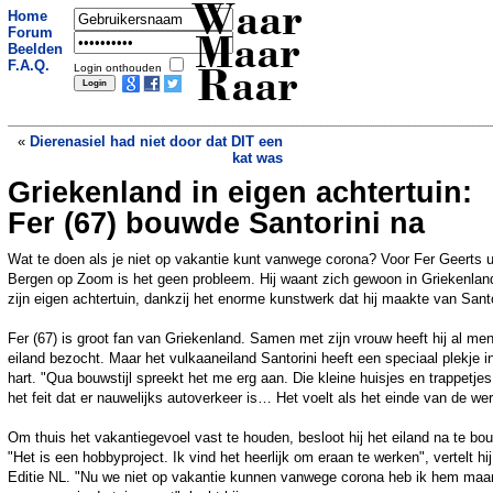
Waar
Home
Forum
Maar
Beelden
F.A.Q.
Login onthouden
Raar
«
Dierenasiel had niet door dat DIT een
kat was
Griekenland in eigen achtertuin:
Driehoog achter zonder balkon? Neem
een deeltuin
»
Fer (67) bouwde Santorini na
Wat te doen als je niet op vakantie kunt vanwege corona? Voor Fer Geerts u
Bergen op Zoom is het geen probleem. Hij waant zich gewoon in Griekenland
zijn eigen achtertuin, dankzij het enorme kunstwerk dat hij maakte van Santo
Fer (67) is groot fan van Griekenland. Samen met zijn vrouw heeft hij al men
eiland bezocht. Maar het vulkaaneiland Santorini heeft een speciaal plekje in
hart. "Qua bouwstijl spreekt het me erg aan. Die kleine huisjes en trappetjes
het feit dat er nauwelijks autoverkeer is… Het voelt als het einde van de wer
Om thuis het vakantiegevoel vast te houden, besloot hij het eiland na te bo
"Het is een hobbyproject. Ik vind het heerlijk om eraan te werken", vertelt hi
Editie NL. "Nu we niet op vakantie kunnen vanwege corona heb ik hem maa