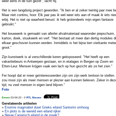
weer eens in de tuin gezet", lacht hij.
Het is een langdurig project geworden. "Ik ben er al zeker twintig jaar mee b
Maar niet continu, hoor. Elk jaar pas ik wel weer iets aan of maak ik iets ni
erbij. Het is niet op waarheid berust: ik heb grotendeels mijn eigen fantasie
gebruikt."
Het bouwwerk is gemaakt van allerlei afvalmateriaal waaronder piepschuim,
karton, doek, stuukwerk en verf. "Het bestaat uit meer dan dertig modules di
elkaar geschoven kunnen worden. Inmiddels is het bijna tien vierkante mete
groot."
Zijn kunstwerk is al verschillende keren geëxposeerd. "Het heeft op een
vakantiebeurs in Antwerpen gestaan, en in etalages in Bergen op Zoom en
Etten-Leur. Mensen krijgen vaak een lach op hun gezicht als ze het zien."
Fer hoopt dat er meer geïnteresseerden zijn om zijn werk tentoon te stellen.
zou mooi zijn als meer mensen er plezier aan kunnen beleven. Zeker in dez
tijd, nu veel mensen in eigen land blijven."
Foto
Emmo
03-06-20 - ©
RTL Nieuws
Gerelateerde artikelen
»
Enorme magmabol duwt Grieks eiland Santorini omhoog
»
En plots is de wereld een eiland rijker
»
Nieuw Canarisch eiland in de maak?