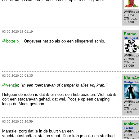
WMRindex
90.824
OTindex:
39.090
03-06-2020 18:01:19
Emmo
Stamgast
@botte bijl
: Ongeveer net zo als op een slingerend schip.
WMRindex
73.605
OTindex:
28.969
03-06-2020 22:08:35
KhunAx
Oudgedie
@venzje
:
"In een toercaravan of camper is alles vrij krap."
Hetgeen de reden is dat ik er nooit een heb bezeten. Wél heb ik
ooit een stacaravan gehad, dat wel. Poosje op een camping
WMRindex
langs de Maas gestaan.
7.842
OTindex:
3.189
03-06-2020 22:29:59
tonktwe
Erelid
Mamsie: zorg dat je in de buurt van een
WMRindex
1.805
vrachtautostop/tankstation staat. Daar kan je ook een stortbad
OTindex: 