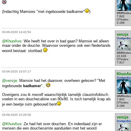
(Indachtig Mamsies "met ingebouwde badkamer"
)
WMRindex
7.842
OTindex:
3.189
03-06-2020 14:42:54
venzje
Oudgedie
@KhunAxe
: Wie heeft het over in bad gaan? Mamsie wil alleen
maar onder de douche. Waarvoor overigens ook een Nederlands
woord bestaat: stortbad.
WMRindex
22.626
OTindex:
7.917
03-06-2020 15:07:17
KhunAx
Oudgedie
@venzje
: Mamsie had het daarover, overheen gelezen? "Met
ingebouwde
badkamer
"..
Overigens zou ik mezelf waarschijnlijk tamelijk claustrofobisch
WMRindex
voelen in een douchecabine van 80x80. Is toch tamelijk krap als
7.842
OTindex:
je een beetje ruim gebouwd bent
3.189
03-06-2020 15:26:56
venzje
Oudgedie
@KhunAxe
: Ze had het over douchen. En inderdaad zijn er
mensen die een doucheruimte aanduiden met het woord