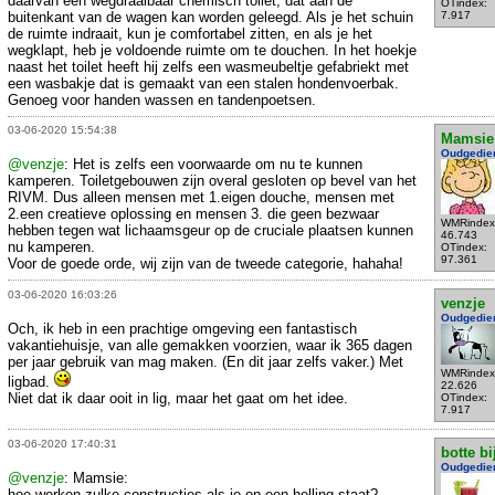
daarvan een wegdraaibaar chemisch toilet, dat aan de
OTindex:
buitenkant van de wagen kan worden geleegd. Als je het schuin
7.917
de ruimte indraait, kun je comfortabel zitten, en als je het
wegklapt, heb je voldoende ruimte om te douchen. In het hoekje
naast het toilet heeft hij zelfs een wasmeubeltje gefabriekt met
een wasbakje dat is gemaakt van een stalen hondenvoerbak.
Genoeg voor handen wassen en tandenpoetsen.
03-06-2020 15:54:38
Mamsie
Oudgedie
@venzje
: Het is zelfs een voorwaarde om nu te kunnen
kamperen. Toiletgebouwen zijn overal gesloten op bevel van het
RIVM. Dus alleen mensen met 1.eigen douche, mensen met
2.een creatieve oplossing en mensen 3. die geen bezwaar
WMRindex
hebben tegen wat lichaamsgeur op de cruciale plaatsen kunnen
46.743
nu kamperen.
OTindex:
97.361
Voor de goede orde, wij zijn van de tweede categorie, hahaha!
03-06-2020 16:03:26
venzje
Oudgedie
Och, ik heb in een prachtige omgeving een fantastisch
vakantiehuisje, van alle gemakken voorzien, waar ik 365 dagen
per jaar gebruik van mag maken. (En dit jaar zelfs vaker.) Met
WMRindex
ligbad.
22.626
Niet dat ik daar ooit in lig, maar het gaat om het idee.
OTindex:
7.917
03-06-2020 17:40:31
botte bi
Oudgedie
@venzje
: Mamsie:
hoe werken zulke constructies als je op een helling staat?