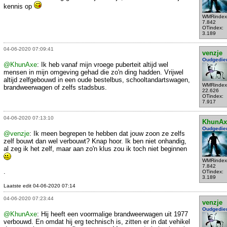
kennis op
WMRindex
7.842
OTindex:
3.189
04-06-2020 07:09:41
venzje
Oudgedie
@KhunAxe
: Ik heb vanaf mijn vroege puberteit altijd wel
mensen in mijn omgeving gehad die zo'n ding hadden. Vrijwel
altijd zelfgebouwd in een oude bestelbus, schooltandartswagen,
WMRindex
brandweerwagen of zelfs stadsbus.
22.626
OTindex:
7.917
04-06-2020 07:13:10
KhunAx
Oudgedie
@venzje
: Ik meen begrepen te hebben dat jouw zoon ze zelfs
zelf bouwt dan wel verbouwt? Knap hoor. Ik ben niet onhandig,
al zeg ik het zelf, maar aan zo'n klus zou ik toch niet beginnen
WMRindex
7.842
.
OTindex:
3.189
Laatste edit 04-06-2020 07:14
04-06-2020 07:23:44
venzje
Oudgedie
@KhunAxe
: Hij heeft een voormalige brandweerwagen uit 1977
verbouwd. En omdat hij erg technisch is, zitten er in dat vehikel