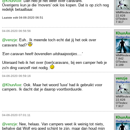
@KhunAxe
: Dan heb je het weer over caravans.
Overigens kun je die 'movers' ook los kopen. Dat is op zich nog
redelijk betaalbaar.
WMRindex
22.626
Laatste edit 04-06-2020 06:51
OTindex:
7.917
04-06-2020 06:56:56
KhunAx
Oudgedie
@venzje
: Euh.. Ik meende toch echt dat jij het ook over
caravans had?
'Een caravan heeft bovendien uitdraaipootjes....'
WMRindex
7.842
OTindex:
Uiteraard heb ik het over (toer)caravans, bij een camper heb je
3.189
zo'n ding vanzelf niet nodig..
04-06-2020 06:59:16
venzje
Oudgedie
@KhunAxe
: Ook. Maar het woord 'luxe' had ik gebruikt voor
campers. Ik dacht dat je daarop voortborduurde.
WMRindex
22.626
OTindex:
7.917
04-06-2020 07:01:11
KhunAx
Oudgedie
@venzje
: Nee, helaas. Van campers weet ik weinig tot niets,
behalve dat Wolf erg goed schijnt te zijn, maar dan houd mijn