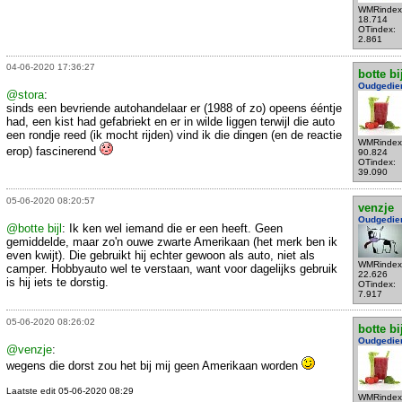
WMRindex
18.714
OTindex:
2.861
04-06-2020 17:36:27
botte bi
Oudgedie
@stora
:
sinds een bevriende autohandelaar er (1988 of zo) opeens ééntje
had, een kist had gefabriekt en er in wilde liggen terwijl die auto
een rondje reed (ik mocht rijden) vind ik die dingen (en de reactie
WMRindex
erop) fascinerend
90.824
OTindex:
39.090
05-06-2020 08:20:57
venzje
Oudgedie
@botte bijl
: Ik ken wel iemand die er een heeft. Geen
gemiddelde, maar zo'n ouwe zwarte Amerikaan (het merk ben ik
even kwijt). Die gebruikt hij echter gewoon als auto, niet als
WMRindex
camper. Hobbyauto wel te verstaan, want voor dagelijks gebruik
22.626
is hij iets te dorstig.
OTindex:
7.917
05-06-2020 08:26:02
botte bi
Oudgedie
@venzje
:
wegens die dorst zou het bij mij geen Amerikaan worden
Laatste edit 05-06-2020 08:29
WMRindex