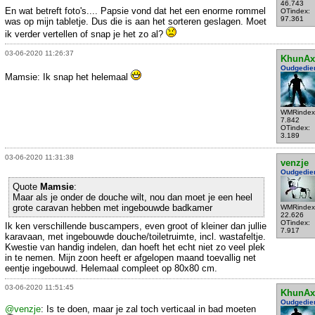
46.743
En wat betreft foto's.... Papsie vond dat het een enorme rommel
OTindex:
97.361
was op mijn tabletje. Dus die is aan het sorteren geslagen. Moet
ik verder vertellen of snap je het zo al?
03-06-2020 11:26:37
KhunAx
Oudgedie
Mamsie: Ik snap het helemaal
WMRindex
7.842
OTindex:
3.189
03-06-2020 11:31:38
venzje
Oudgedie
Quote
Mamsie
:
Maar als je onder de douche wilt, nou dan moet je een heel
grote caravan hebben met ingebouwde badkamer
WMRindex
22.626
OTindex:
Ik ken verschillende buscampers, even groot of kleiner dan jullie
7.917
karavaan, met ingebouwde douche/toiletruimte, incl. wastafeltje.
Kwestie van handig indelen, dan hoeft het echt niet zo veel plek
in te nemen. Mijn zoon heeft er afgelopen maand toevallig net
eentje ingebouwd. Helemaal compleet op 80x80 cm.
03-06-2020 11:51:45
KhunAx
Oudgedie
@venzje
: Is te doen, maar je zal toch verticaal in bad moeten