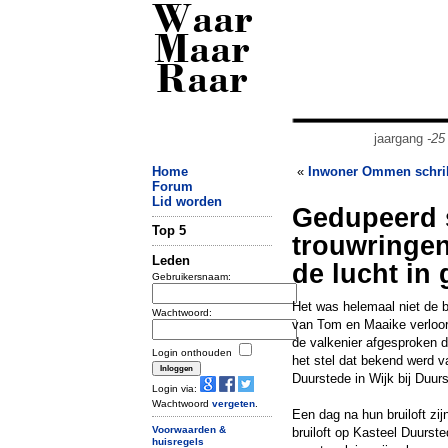
Waar
Maar
Raar
jaargang
-25
Home
«
Inwoner Ommen schrikt
Forum
Lid worden
Gedupeerd s
Top 5
trouwringen
Leden
de lucht in
Gebruikersnaam:
Het was helemaal niet de 
Wachtwoord:
van Tom en Maaike verloor 
de valkenier afgesproken d
Login onthouden
het stel dat bekend werd va
Duurstede in Wijk bij Duur
Login via:
Wachtwoord
vergeten
.
Een dag na hun bruiloft zi
Voorwaarden &
bruiloft op Kasteel Duurst
huisregels