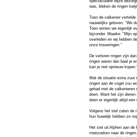
spectaculaire wijze bezor
was, bleken de ringen kwijt
Toen de valkenier vertelde
nauwelijks geloven: "We da
Toen wisten we eigenlijk e
bijzonder. Maaike: "Mijn o
overleden en wij hebben d
onze trouwringen."
De verloren ringen zijn da
ringen waren dan baal je e
kan je niet opnieuw kopen.
Wat de situatie extra zuur
ringen aan de vogel zou w
gehad met de valkenieren e
doen. Want het zijn dieren 
doen er eigenlijk altijd e
Volgens het stel zaten de 
hun huwelijk hebben ze nog
Het stel uit Alphen aan de 
meezoeken naar de ringen.