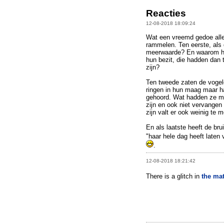
Reacties
12-08-2018 18:09:24
Wat een vreemd gedoe allem
rammelen. Ten eerste, als
meerwaarde? En waarom ha
hun bezit, die hadden dan
zijn?
Ten tweede zaten de vogel
ringen in hun maag maar h
gehoord. Wat hadden ze mo
zijn en ook niet vervange
zijn valt er ook weinig te m
En als laatste heeft de br
"haar hele dag heeft laten
.
12-08-2018 18:21:42
There is a glitch in
the ma