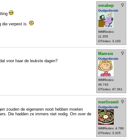
omabep
Oudgediende
tting
 die verpest is.
WMRindex:
11.355
OTindex: 3.193
Mamsie
Oudgediende
 dat voor haar de leukste dagen?
WMRindex:
46.743
OTindex: 97.361
merlinswit
Oudgediende
ngen zouden de eigenaren nooit hebben moeten
ers. Die hadden ze immers niet nodig. Om over de
WMRindex: 4.789
OTindex: 3.325