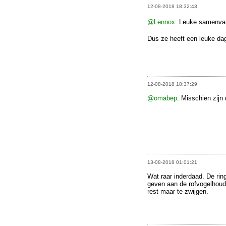
12-08-2018 18:32:43
@Lennox
: Leuke samenva
Dus ze heeft een leuke dag
12-08-2018 18:37:29
@omabep
: Misschien zijn
13-08-2018 01:01:21
Wat raar inderdaad. De ri
geven aan de rofvogelhoud
rest maar te zwijgen.