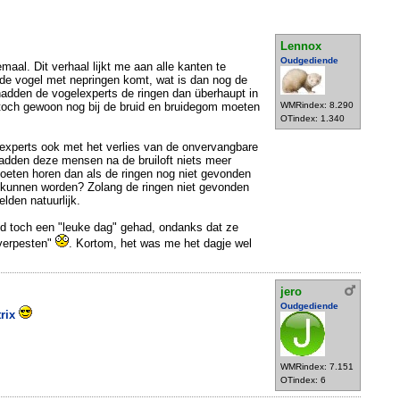
Lennox
Oudgediende
aal. Dit verhaal lijkt me aan alle kanten te
 de vogel met nepringen komt, wat is dan nog de
dden de vogelexperts de ringen dan überhaupt in
 toch gewoon nog bij de bruid en bruidegom moeten
WMRindex: 8.290
OTindex: 1.340
experts ook met het verlies van de onvervangbare
adden deze mensen na de bruiloft niets meer
eten horen dan als de ringen nog niet gevonden
n kunnen worden? Zolang de ringen niet gevonden
elden natuurlijk.
uid toch een "leuke dag" gehad, ondanks dat ze
 verpesten"
. Kortom, het was me het dagje wel
jero
Oudgediende
trix
WMRindex: 7.151
OTindex: 6