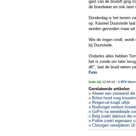
gast van de bruiloft ging 
de brandweer en ook later
Donderdag is het terrein v
op. Kasteel Duurstede laat
worden gevonden maar wil
Wie de ringen vindt, word
bij Duurstede.
Ondanks alles hebben Tom 
het is zonde om later terug
dit'", laat de bruid weten v
Foto
botte bijl
12-08-18 - ©
RTV Utrec
Gerelateerde artikelen
»
Alweer een zeearend die 
»
Britse hond mag trouwri
»
Ringen-uil knapt uiltje
»
Roofvogel verliest trou
»
GoPro na wereldwijde zoe
»
Belg zoekt dakloze die ve
»
Politie zoekt eigenaars
»
Chirurgen verwijderen 16