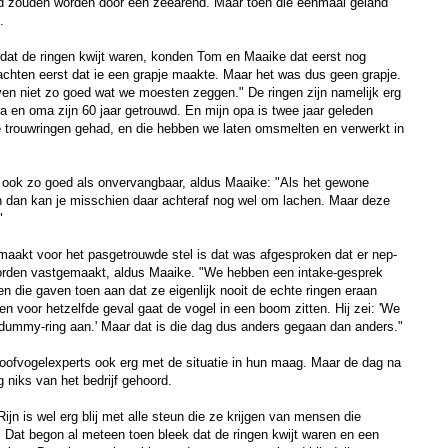
gd zouden worden door een zeearend. Maar toen die eenmaal geland
.
 dat de ringen kwijt waren, konden Tom en Maaike dat eerst nog
chten eerst dat ie een grapje maakte. Maar het was dus geen grapje.
ven niet zo goed wat we moesten zeggen." De ringen zijn namelijk erg
pa en oma zijn 60 jaar getrouwd. En mijn opa is twee jaar geleden
e trouwringen gehad, en die hebben we laten omsmelten en verwerkt in
n ook zo goed als onvervangbaar, aldus Maaike: "Als het gewone
n dan kan je misschien daar achteraf nog wel om lachen. Maar deze
"
 maakt voor het pasgetrouwde stel is dat was afgesproken dat er nep-
orden vastgemaakt, aldus Maaike. "We hebben een intake-gesprek
n die gaven toen aan dat ze eigenlijk nooit de echte ringen eraan
en voor hetzelfde geval gaat de vogel in een boom zitten. Hij zei: 'We
en dummy-ring aan.' Maar dat is die dag dus anders gegaan dan anders."
roofvogelexperts ook erg met de situatie in hun maag. Maar de dag na
 niks van het bedrijf gehoord.
Rijn is wel erg blij met alle steun die ze krijgen van mensen die
 Dat begon al meteen toen bleek dat de ringen kwijt waren en een