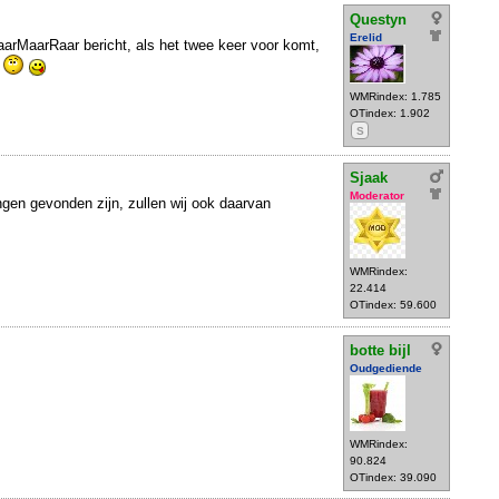
Questyn
Erelid
WaarMaarRaar bericht, als het twee keer voor komt,
WMRindex: 1.785
OTindex: 1.902
S
Sjaak
Moderator
ngen gevonden zijn, zullen wij ook daarvan
WMRindex:
22.414
OTindex: 59.600
botte bijl
Oudgediende
WMRindex:
90.824
OTindex: 39.090