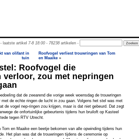
- laatste artikel
7-8 18:00
-
78238
artikelen -
 van olifant in
Roofvogel verliest trouwringen van Tom
tuin
en Maaike
»
tel: Roofvogel die
 verloor, zou met nepringen
 gaan
bedoeling dat de zeearend die vorige week woensdag de trouwringen
met de echte ringen de lucht in zou gaan. Volgens het stel was met
at de vogel nep-ringen zou krijgen, maar is dat niet gebeurd. Dat zegt
nwege de onfortuinlijke gebeurtenis tijdens hun bruiloft op Kasteel
stede tegen RTV Utrecht.
jn Tom en Maaike een beetje bekomen van alle opwinding tijdens hun
ede. Het plan was dat de trouwringen tijdens de ceremonie op