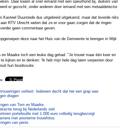
zoeken. Daar kwam al snel iemand met een speurhond bij, duikers van
 werd er gezocht, onder anderen door iemand met een metaaldetector.
an Kasteel Duurstede dus uitgebreid uitgekamd, maar dat leverde niks
 aan RTV Utrecht weten dat ze er voor gaan zorgen dat de ringen
 verder geen commentaar geven.
t opgeroepen deze naar het Huis van de Gemeente te brengen in Wijk
en Maaike toch een leuke dag gehad. "Je trouwt maar één keer en
 te kijken en te denken: 'Ik heb mijn hele dag laten verpesten door
anuit hun bruidssuite.
ht
trouwringen verliest: Iedereen dacht dat het een grap was
ngen dragen
wringen van Tom en Maaike
kactie terug bij Nederlands stel
rloren portefeuille met 1.000 euro volledig terugbezorgt
 camera met anonieme trouwfotos
 ringen van penis