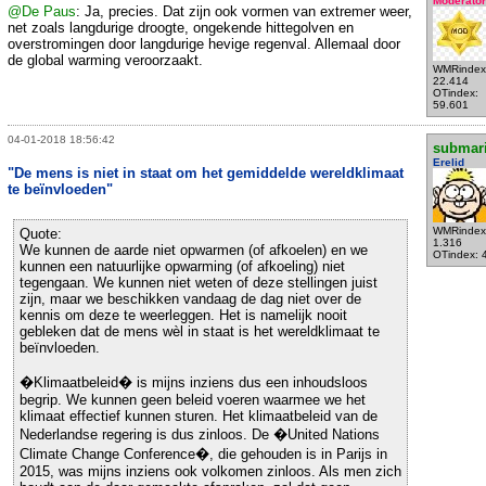
Moderator
@De Paus
: Ja, precies. Dat zijn ook vormen van extremer weer,
net zoals langdurige droogte, ongekende hittegolven en
overstromingen door langdurige hevige regenval. Allemaal door
de global warming veroorzaakt.
WMRindex
22.414
OTindex:
59.601
04-01-2018 18:56:42
submar
Erelid
"De mens is niet in staat om het gemiddelde wereldklimaat
te beïnvloeden"
WMRindex
Quote:
1.316
We kunnen de aarde niet opwarmen (of afkoelen) en we
OTindex: 
kunnen een natuurlijke opwarming (of afkoeling) niet
tegengaan. We kunnen niet weten of deze stellingen juist
zijn, maar we beschikken vandaag de dag niet over de
kennis om deze te weerleggen. Het is namelijk nooit
gebleken dat de mens wèl in staat is het wereldklimaat te
beïnvloeden.
�Klimaatbeleid� is mijns inziens dus een inhoudsloos
begrip. We kunnen geen beleid voeren waarmee we het
klimaat effectief kunnen sturen. Het klimaatbeleid van de
Nederlandse regering is dus zinloos. De �United Nations
Climate Change Conference�, die gehouden is in Parijs in
2015, was mijns inziens ook volkomen zinloos. Als men zich