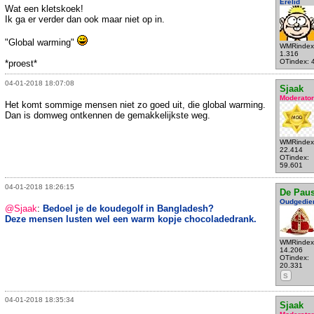
Erelid
Wat een kletskoek!
Ik ga er verder dan ook maar niet op in.
"Global warming"
WMRindex
1.316
OTindex: 
*proest*
04-01-2018 18:07:08
Sjaak
Moderator
Het komt sommige mensen niet zo goed uit, die global warming.
Dan is domweg ontkennen de gemakkelijkste weg.
WMRindex
22.414
OTindex:
59.601
04-01-2018 18:26:15
De Pau
Oudgedie
@Sjaak
:
Bedoel je de koudegolf in Bangladesh?
Deze mensen lusten wel een warm kopje chocoladedrank.
WMRindex
14.206
OTindex:
20.331
S
04-01-2018 18:35:34
Sjaak