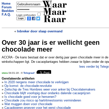
Waar
Home
Forum
Maar
Beelden
F.A.Q.
Login onthouden
Raar
«
Inbreker door slaap overmand
Over 30 jaar is er wellicht geen
Hondje schrikt zich van balkon, maar
buren grijpen schitterend in
»
chocolade meer
ACCRA - De kans bestaat dat er over dertig jaar geen chocolade meer in de
winkelschappen ligt. De cacaoplantages hebben zwaar te lijden onder de op
lees verder bij Telegr
stora
04-01-18 - ©
Telegraaf
Gerelateerde artikelen
»
In 2020 nergens meer chocolade te verkrijgen
»
Op komst: de chocolade-revolutie
»
Zeilschip de Tres Hombres weer voor anker bij Chocolatemakers
»
Chocolade blijft voorlopig duur ondanks dalende cacaoprijzen
»
Is chocolade goed voor je hersenen?
»
Chocolade zou risico op hartritmestoornis verminderen
»
Wat muggen doen voor chocolade
»
Cacaoboeren proeven voor het eerst chocolade