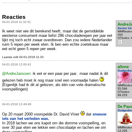
Reacties
04-01-2018 11:32:51
AndreJ
Senior lid
Ik weet niet wie dit berekend heeft, maar dat de gemiddelde
WMRindex
264
westerse consument maar liefst 286 chocoladerepen per jaar eet
OTindex: 
lijkt mij toch echt zwaar overdreven. Dan zou iedere Nederlander
S
ruim 5 repen per week eten. Ik ben een echte zoetekauw maar
eet echt geen 5 repen per week.
Laatste edit 04-01-2018 11:33
04-01-2018 12:00:41
allone
Oudgedie
@AndreJanssen
: ik eet er een paar per jaar.. maar nadat ik dit
gelezen heb moet ik nog maar snel een voorraadje halen
(Eigenlijk had ik dit al gelezen, als één van vele dramatische
WMRindex
voorspellingen)
55.586
OTindex:
99.253
04-01-2018 12:49:49
De Pau
Oudgedie
Op 20 maart 2000 voorspelde Dr. David Viner
dat
sneeuw
iets van het verleden was.
In 2018 lachen we ons kapot om die domme voorspelling, en
over 30 jaar eten we lekker een chocolaatje en lachen we om
WMRindex
14.206
deze voorspelling.