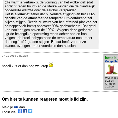
(die warmte verbruikt), de vorming van het wolkendek (dat
zonlicht tegen houdt) en de sterke winden die de plaatselijk
opgewekte warmte over de aardbol verspreiden.
Het is allerminst zeker dat bij verdere stijging van het CO2-
gehalte van de atmosfeer de temperatuur voortdurend zal
blijven stijgen. Reeds nu wordt van het infrarood (dat van het
aardoppervlak komt) ongeveer 90% geabsorbeerd. Dat getal
kan nooit stijgen boven de 100%. Volgens deze gedachte
ligt de belangrijke opwarming reeds achter ons en kan
volgens de broeikashypothese de temperatuur nooit meer
dan nog 1 of 2 graden stijgen. En dat heeft voor onze
planeet overigens meer voordelen dan nadelen.
07-01-2018 03:21:38
botte bi
Oudgedie
hopelijk is er dan nog wel drop
WMRindex
90.824
OTindex:
39.090
Om hier te kunnen reageren moet je lid zijn.
Meld je
nu
aan.
Login via: