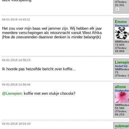
OTindex:
20.331
S
04-01-2018 14:43:11
Emmo
Stamgast
Het zou voor mijn baas wel jammer zijn. Wij hebben elk jaar
meerdere verschepingen als retourvracht vanuit West Afrika
(Hoe de zeevarenden daarover denken is minder belangrijk)
WMRindex
73.605
OTindex:
28.969
04-01-2018 14:58:15
Lienepi
Actief lid
Ik hoorde pas hetzelfde bericht over koffie...
WMRindex
75
OTindex: 
04-01-2018 14:59:44
allone
Oudgedie
@Lienepien
: koffie met een stukje chocola?
WMRindex
55.586
OTindex:
99.253
04-01-2018 18:04:43
submar