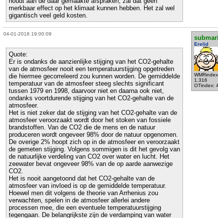
houdt aan de daar gemaakte afspraken, zal dat geen
merkbaar effect op het klimaat kunnen hebben. Het zal wel
gigantisch veel geld kosten.
04-01-2018 19:00:09
submar
Erelid
Quote:
Er is ondanks de aanzienlijke stijging van het CO2-gehalte
van de atmosfeer nooit een temperatuurstijging opgetreden
WMRindex
die hiermee gecorreleerd zou kunnen worden. De gemiddelde
1.316
temperatuur van de atmosfeer steeg slechts significant
OTindex: 
tussen 1979 en 1998, daarvoor niet en daarna ook niet,
ondanks voortdurende stijging van het CO2-gehalte van de
atmosfeer.
Het is niet zeker dat de stijging van het CO2-gehalte van de
atmosfeer veroorzaakt wordt door het stoken van fossiele
brandstoffen. Van de CO2 die de mens en de natuur
produceren wordt ongeveer 98% door de natuur opgenomen.
De overige 2% hoopt zich op in de atmosfeer en veroorzaakt
de gemeten stijging. Volgens sommigen is dit het gevolg van
de natuurlijke verdeling van CO2 over water en lucht. Het
zeewater bevat ongeveer 98% van de op aarde aanwezige
CO2.
Het is nooit aangetoond dat het CO2-gehalte van de
atmosfeer van invloed is op de gemiddelde temperatuur.
Hoewel men dit volgens de theorie van Arrhenius zou
verwachten, spelen in de atmosfeer allerlei andere
processen mee, die een eventuele temperatuurstijging
tegengaan. De belangrijkste zijn de verdamping van water