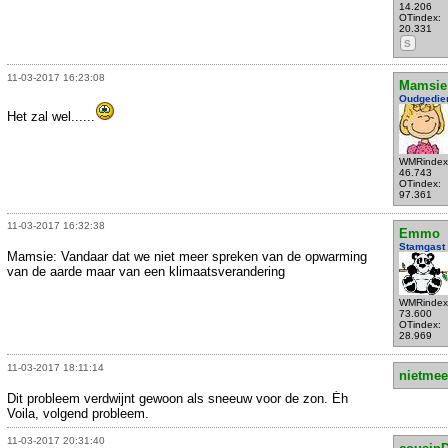
14.206
OTindex:
20.331
S
11-03-2017 16:23:08
Mamsie
Oudgedie
Het zal wel......
WMRindex
46.743
OTindex:
97.361
11-03-2017 16:32:38
Emmo
Stamgast
Mamsie: Vandaar dat we niet meer spreken van de opwarming
van de aarde maar van een klimaatsverandering
WMRindex
73.600
OTindex:
28.969
11-03-2017 18:11:14
nietmee
Dit probleem verdwijnt gewoon als sneeuw voor de zon. Éh
Voila, volgend probleem.
11-03-2017 20:31:40