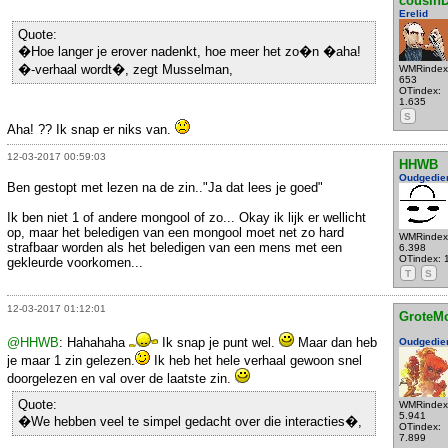
cousin
Erelid
Quote:
�Hoe langer je erover nadenkt, hoe meer het zo�n �aha!
�-verhaal wordt�, zegt Musselman,
WMRindex
653
OTindex:
1.635
S
Aha! ?? Ik snap er niks van.
12-03-2017 00:59:03
HHWB
Oudgedie
Ben gestopt met lezen na de zin.."Ja dat lees je goed"
Ik ben niet 1 of andere mongool of zo... Okay ik lijk er wellicht
op, maar het beledigen van een mongool moet net zo hard
WMRindex
strafbaar worden als het beledigen van een mens met een
6.398
OTindex: 
gekleurde voorkomen...
T
S
12-03-2017 01:12:01
GroteM
@HHWB
: Hahahaha
Ik snap je punt wel.
Maar dan heb
Oudgedie
je maar 1 zin gelezen.
Ik heb het hele verhaal gewoon snel
doorgelezen en val over de laatste zin.
Quote:
WMRindex
5.941
�We hebben veel te simpel gedacht over die interacties�,
OTindex:
7.899