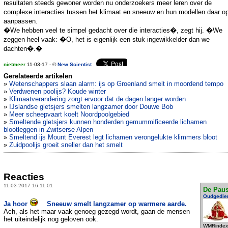
resultaten steeds gewoner worden nu onderzoekers meer leren over de
complexe interacties tussen het klimaat en sneeuw en hun modellen daar o
aanpassen.
�We hebben veel te simpel gedacht over die interacties�, zegt hij. �We
zeggen heel vaak: �O, het is eigenlijk een stuk ingewikkelder dan we
dachten�.�
nietmeer
11-03-17 - ©
New Scientist
Gerelateerde artikelen
»
Wetenschappers slaan alarm: ijs op Groenland smelt in moordend tempo
»
Verdwenen poolijs? Koude winter
»
Klimaatverandering zorgt ervoor dat de dagen langer worden
»
IJslandse gletsjers smelten langzamer door Douwe Bob
»
Meer scheepvaart koelt Noordpoolgebied
»
Smeltende gletsjers kunnen honderden gemummificeerde lichamen
blootleggen in Zwitserse Alpen
»
Smeltend ijs Mount Everest legt lichamen verongelukte klimmers bloot
»
Zuidpoolijs groeit sneller dan het smelt
Reacties
11-03-2017 16:11:01
De Pau
Oudgedie
Ja hoor
Sneeuw smelt langzamer op warmere aarde.
Ach, als het maar vaak genoeg gezegd wordt, gaan de mensen
het uiteindelijk nog geloven ook.
WMRindex