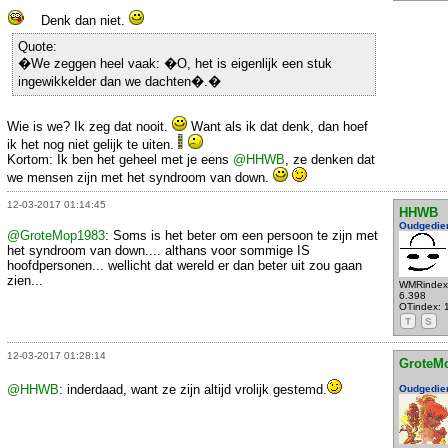
Denk dan niet.
Quote:
�We zeggen heel vaak: �O, het is eigenlijk een stuk
ingewikkelder dan we dachten�.�
Wie is we? Ik zeg dat nooit.
Want als ik dat denk, dan hoef
ik het nog niet gelijk te uiten.
Kortom: Ik ben het geheel met je eens
@HHWB
, ze denken dat
we mensen zijn met het syndroom van down.
12-03-2017 01:14:45
HHWB
Oudgedie
@GroteMop1983
: Soms is het beter om een persoon te zijn met
het syndroom van down.... althans voor sommige IS
hoofdpersonen... wellicht dat wereld er dan beter uit zou gaan
zien...
WMRindex
6.398
OTindex: 
T
S
12-03-2017 01:28:14
GroteM
@HHWB
: inderdaad, want ze zijn altijd vrolijk gestemd.
Oudgedie