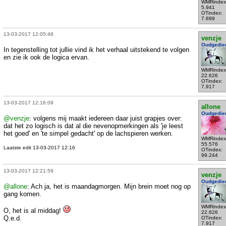
WMRindex
5.941
OTindex:
7.899
13-03-2017 12:05:48
venzje
Oudgedie
In tegenstelling tot jullie vind ik het verhaal uitstekend te volgen
en zie ik ook de logica ervan.
WMRindex
22.626
OTindex:
7.917
13-03-2017 12:16:09
allone
Oudgedie
@venzje
: volgens mij maakt iedereen daar juist grapjes over:
dat het zo logisch is dat al die nevenopmerkingen als 'je leest
het goed' en 'te simpel gedacht' op de lachspieren werken.
WMRindex
55.576
Laatste edit 13-03-2017 12:16
OTindex:
99.244
13-03-2017 12:21:59
venzje
Oudgedie
@allone
: Ach ja, het is maandagmorgen. Mijn brein moet nog op
gang komen.
WMRindex
O, het is al middag!
22.626
Q.e.d.
OTindex:
7.917