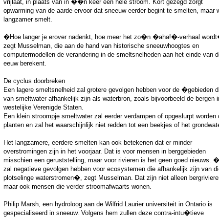
vrijlaat, in plaats van in ��n keer een hele stroom. Kort gezegd zorgt
opwarming van de aarde ervoor dat sneeuw eerder begint te smelten, maar 
langzamer smelt.
�Hoe langer je erover nadenkt, hoe meer het zo�n �aha!�-verhaal word
zegt Musselman, die aan de hand van historische sneeuwhoogtes en
computermodellen de verandering in de smeltsnelheden aan het einde van 
eeuw berekent.
De cyclus doorbreken
Een lagere smeltsnelheid zal grotere gevolgen hebben voor de �gebieden d
van smeltwater afhankelijk zijn als waterbron, zoals bijvoorbeeld de bergen 
westelijke Verenigde Staten.
Een klein stroompje smeltwater zal eerder verdampen of opgeslurpt worden 
planten en zal het waarschijnlijk niet redden tot een beekjes of het grondwate
Het langzamere, eerdere smelten kan ook betekenen dat er minder
overstromingen zijn in het voorjaar. Dat is voor mensen in berggebieden
misschien een geruststelling, maar voor rivieren is het geen goed nieuws. �
zal negatieve gevolgen hebben voor ecosystemen die afhankelijk zijn van d
plotselinge waterstromen�, zegt Musselman. Dat zijn niet alleen bergriviere
maar ook mensen die verder stroomafwaarts wonen.
Philip Marsh, een hydroloog aan de Wilfrid Laurier universiteit in Ontario is
gespecialiseerd in sneeuw. Volgens hem zullen deze contra-intu�tieve