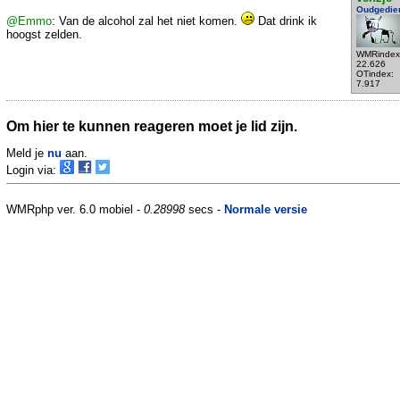
Oudgedie
@Emmo
: Van de alcohol zal het niet komen.
Dat drink ik
hoogst zelden.
WMRindex
22.626
OTindex:
7.917
Om hier te kunnen reageren moet je lid zijn.
Meld je
nu
aan.
Login via:
WMRphp ver. 6.0 mobiel -
0.28998
secs -
Normale versie