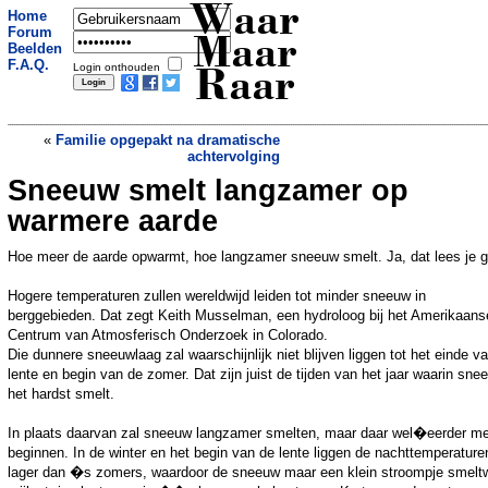
Waar
Home
Forum
Maar
Beelden
F.A.Q.
Login onthouden
Raar
«
Familie opgepakt na dramatische
achtervolging
Sneeuw smelt langzamer op
Biologen maken muizenembryo uit
stamcellen zonder eicel te gebruiken
»
warmere aarde
Hoe meer de aarde opwarmt, hoe langzamer sneeuw smelt. Ja, dat lees je 
Hogere temperaturen zullen wereldwijd leiden tot minder sneeuw in
berggebieden. Dat zegt Keith Musselman, een hydroloog bij het Amerikaans
Centrum van Atmosferisch Onderzoek in Colorado.
Die dunnere sneeuwlaag zal waarschijnlijk niet blijven liggen tot het einde v
lente en begin van de zomer. Dat zijn juist de tijden van het jaar waarin sne
het hardst smelt.
In plaats daarvan zal sneeuw langzamer smelten, maar daar wel�eerder m
beginnen. In de winter en het begin van de lente liggen de nachttemperature
lager dan �s zomers, waardoor de sneeuw maar een klein stroompje smelt