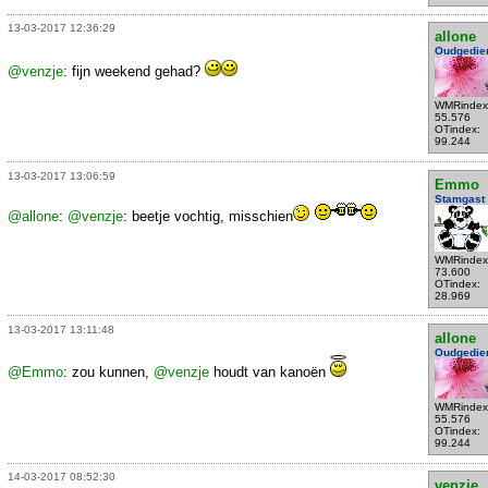
13-03-2017 12:36:29
allone
Oudgedie
@venzje
: fijn weekend gehad?
WMRindex
55.576
OTindex:
99.244
13-03-2017 13:06:59
Emmo
Stamgast
@allone
:
@venzje
: beetje vochtig, misschien
WMRindex
73.600
OTindex:
28.969
13-03-2017 13:11:48
allone
Oudgedie
@Emmo
: zou kunnen,
@venzje
houdt van kanoën
WMRindex
55.576
OTindex:
99.244
14-03-2017 08:52:30
venzje