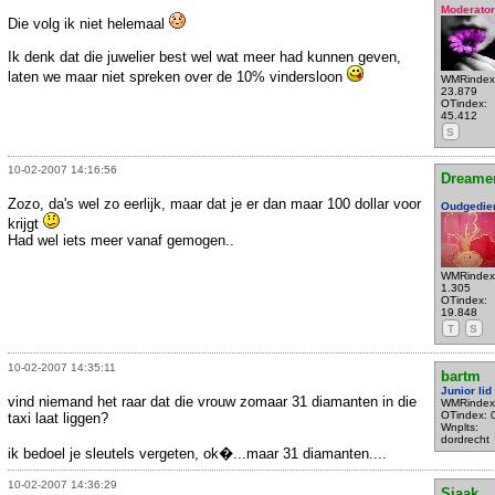
Moderator
Die volg ik niet helemaal
Ik denk dat die juwelier best wel wat meer had kunnen geven,
laten we maar niet spreken over de 10% vindersloon
WMRindex
23.879
OTindex:
45.412
S
10-02-2007 14:16:56
Dreame
Zozo, da's wel zo eerlijk, maar dat je er dan maar 100 dollar voor
Oudgedie
krijgt
Had wel iets meer vanaf gemogen..
WMRindex
1.305
OTindex:
19.848
T
S
10-02-2007 14:35:11
bartm
Junior lid
vind niemand het raar dat die vrouw zomaar 31 diamanten in die
WMRindex
OTindex: 
taxi laat liggen?
Wnplts:
dordrecht
ik bedoel je sleutels vergeten, ok�...maar 31 diamanten....
10-02-2007 14:36:29
Sjaak