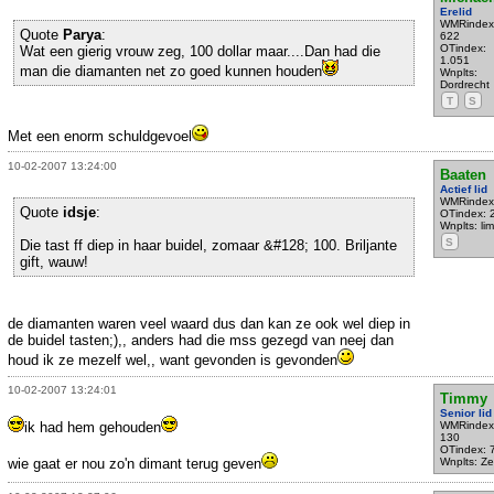
Erelid
WMRindex
Quote
Parya
:
622
OTindex:
Wat een gierig vrouw zeg, 100 dollar maar....Dan had die
1.051
man die diamanten net zo goed kunnen houden
Wnplts:
Dordrecht
T
S
Met een enorm schuldgevoel
10-02-2007 13:24:00
Baaten
Actief lid
WMRindex
Quote
idsje
:
OTindex: 
Wnplts: li
S
Die tast ff diep in haar buidel, zomaar &#128; 100. Briljante
gift, wauw!
de diamanten waren veel waard dus dan kan ze ook wel diep in
de buidel tasten;),, anders had die mss gezegd van neej dan
houd ik ze mezelf wel,, want gevonden is gevonden
10-02-2007 13:24:01
Timmy
Senior lid
ik had hem gehouden
WMRindex
130
OTindex: 
wie gaat er nou zo'n dimant terug geven
Wnplts: Ze