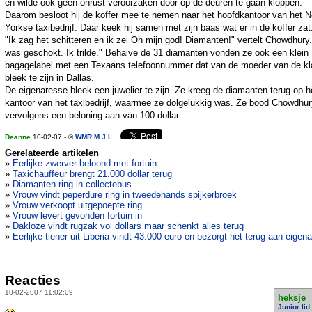
en wilde ook geen onrust veroorzaken door op de deuren te gaan kloppen.
Daarom besloot hij de koffer mee te nemen naar het hoofdkantoor van het 
Yorkse taxibedrijf. Daar keek hij samen met zijn baas wat er in de koffer zat
"Ik zag het schitteren en ik zei Oh mijn god! Diamanten!" vertelt Chowdhury.
was geschokt. Ik trilde." Behalve de 31 diamanten vonden ze ook een klein
bagagelabel met een Texaans telefoonnummer dat van de moeder van de kl
bleek te zijn in Dallas.
De eigenaresse bleek een juwelier te zijn. Ze kreeg de diamanten terug op h
kantoor van het taxibedrijf, waarmee ze dolgelukkig was. Ze bood Chowdhur
vervolgens een beloning aan van 100 dollar.
Deanne
10-02-07 - ©
WMR M.J.L.
Gerelateerde artikelen
»
Eerlijke zwerver beloond met fortuin
»
Taxichauffeur brengt 21.000 dollar terug
»
Diamanten ring in collectebus
»
Vrouw vindt peperdure ring in tweedehands spijkerbroek
»
Vrouw verkoopt uitgepoepte ring
»
Vrouw levert gevonden fortuin in
»
Dakloze vindt rugzak vol dollars maar schenkt alles terug
»
Eerlijke tiener uit Liberia vindt 43.000 euro en bezorgt het terug aan eigena
Reacties
10-02-2007 11:02:09
heksje
Junior lid