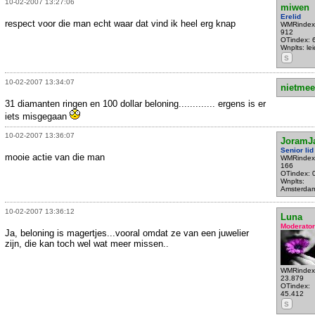
10-02-2007 13:27:06
miwen
Erelid
respect voor die man echt waar dat vind ik heel erg knap
WMRindex
912
OTindex: 
Wnplts: le
S
10-02-2007 13:34:07
nietmee
31 diamanten ringen en 100 dollar beloning............. ergens is er
iets misgegaan
10-02-2007 13:36:07
JoramJ
Senior lid
mooie actie van die man
WMRindex
166
OTindex: 
Wnplts:
Amsterda
10-02-2007 13:36:12
Luna
Moderator
Ja, beloning is magertjes...vooral omdat ze van een juwelier
zijn, die kan toch wel wat meer missen..
WMRindex
23.879
OTindex:
45.412
S