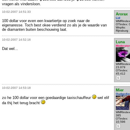
vragen als vindersloon.
10-02-2007 14:51:33
Arorax
Lid
100 dollar voor even een kwartiertje op zoek naar de
WMRindex
OTindex: 
eigenaresse. Toch best okee verdiend zo als je de waarde van
Wnplts:
de diamanten buiten beschouwing laat.
Rijnsburg
10-02-2007 14:52:16
Luna
Moderator
Dat wel...
WMRindex
23.879
OTindex:
45.412
S
10-02-2007 14:53:18
Mier
Oudgedie
zo he 100 dollar voor een goedaardige taxischauffeur
wel elif
da thij het terug bracht
WMRindex
385
OTindex:
10.596
S