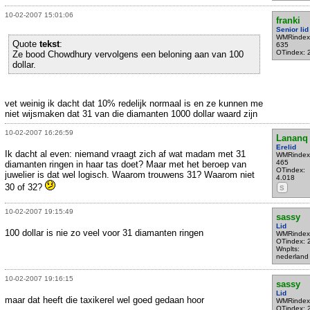
10-02-2007 15:01:06
franki
Senior lid
WMRindex
Quote
tekst
:
635
OTindex: 
Ze bood Chowdhury vervolgens een beloning aan van 100
dollar.
vet weinig ik dacht dat 10% redelijk normaal is en ze kunnen me
niet wijsmaken dat 31 van die diamanten 1000 dollar waard zijn
10-02-2007 16:26:59
Lananq
Erelid
Ik dacht al even: niemand vraagt zich af wat madam met 31
WMRindex
465
diamanten ringen in haar tas doet? Maar met het beroep van
OTindex:
juwelier is dat wel logisch. Waarom trouwens 31? Waarom niet
4.018
30 of 32?
S
10-02-2007 19:15:49
sassy
Lid
100 dollar is nie zo veel voor 31 diamanten ringen
WMRindex
OTindex: 
Wnplts:
nederland
10-02-2007 19:16:15
sassy
Lid
maar dat heeft die taxikerel wel goed gedaan hoor
WMRindex
OTindex: 