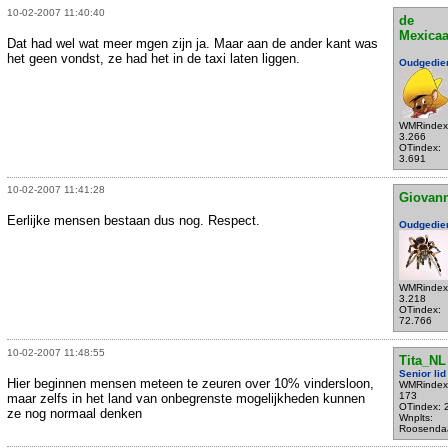
10-02-2007 11:40:40
de
Mexica
Dat had wel wat meer mgen zijn ja. Maar aan de ander kant was
het geen vondst, ze had het in de taxi laten liggen.
Oudgedie
WMRindex
3.266
OTindex:
3.691
10-02-2007 11:41:28
Giovann
Eerlijke mensen bestaan dus nog. Respect.
Oudgedie
WMRindex
3.218
OTindex:
72.766
10-02-2007 11:48:55
Tita_NL
Senior lid
Hier beginnen mensen meteen te zeuren over 10% vindersloon,
WMRindex
173
maar zelfs in het land van onbegrenste mogelijkheden kunnen
OTindex: 
ze nog normaal denken
Wnplts:
Roosenda