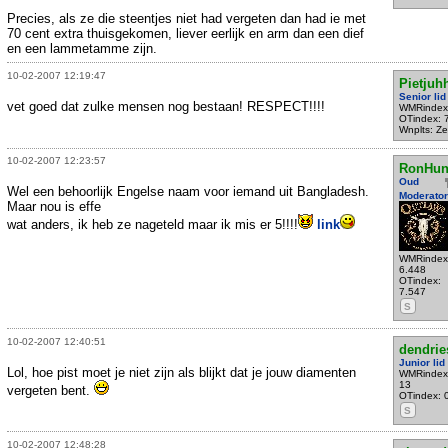
Precies, als ze die steentjes niet had vergeten dan had ie met
70 cent extra thuisgekomen, liever eerlijk en arm dan een dief
en een lammetamme zijn.
10-02-2007 12:19:47
Pietjuh
Senior lid
vet goed dat zulke mensen nog bestaan! RESPECT!!!!
WMRindex
OTindex: 
Wnplts: Ze
10-02-2007 12:23:57
RonHun
Oud
Wel een behoorlijk Engelse naam voor iemand uit Bangladesh.
Moderator
Maar nou is effe
wat anders, ik heb ze nageteld maar ik mis er 5!!!!
link
WMRindex
6.448
OTindex:
7.547
S
10-02-2007 12:40:51
dendrie
Junior lid
Lol, hoe pist moet je niet zijn als blijkt dat je jouw diamenten
WMRindex
13
vergeten bent.
OTindex: 
S
10-02-2007 12:48:28