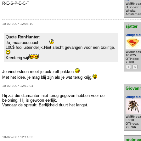
Lid
R-E-S-P-E-C-T
WMRindex
OTindex: 
Wnplts:
Amsterda
10-02-2007 12:08:10
sjatter
Oudgedie
Quote
RonHunter
:
Ja, maaruuuuuuuh........
100$ fooi uiteindelijk.Niet slecht gevangen voor een taxiritje.
WMRindex
10.025
Krenterig wijf
OTindex:
7.180
T
S
Je vindersloon moet je ook zelf pakken.
Met het idee, je mag blij zijn als je wat terug krijg.
10-02-2007 12:12:04
Giovann
Hij zal die diamanten niet terug gegeven hebben voor de
Oudgedie
beloning. Hij is gewoon eerlijk.
Vandaar de spreuk: Eerlijkheid duurt het langst.
WMRindex
3.218
OTindex:
72.766
10-02-2007 12:14:33
nietmee