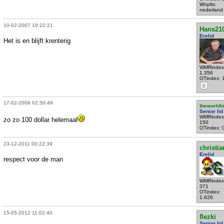
Wnplts:
nederland
10-02-2007 19:22:21
Hans21
Erelid
Het is en blijft krenterig
WMRindex
1.356
OTindex: 
S
17-02-2008 02:50:49
theworldi
Senior lid
WMRindex
zo zo 100 dollar helemaal
150
OTindex: 
23-12-2011 00:22:39
christi
Erelid
respect voor de man
WMRindex
371
OTindex:
1.626
15-05-2012 11:02:40
flezki
Senior lid