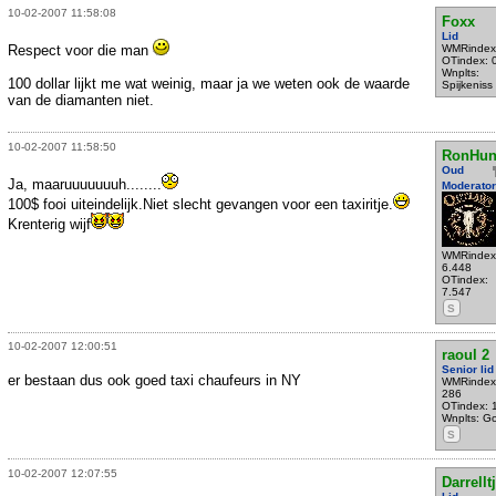
10-02-2007 11:58:08
Foxx
Lid
Respect voor die man
WMRindex
OTindex: 
Wnplts:
100 dollar lijkt me wat weinig, maar ja we weten ook de waarde
Spijkeniss
van de diamanten niet.
10-02-2007 11:58:50
RonHun
Oud
Ja, maaruuuuuuuh........
Moderator
100$ fooi uiteindelijk.Niet slecht gevangen voor een taxiritje.
Krenterig wijf
WMRindex
6.448
OTindex:
7.547
S
10-02-2007 12:00:51
raoul 2
Senior lid
er bestaan dus ook goed taxi chaufeurs in NY
WMRindex
286
OTindex: 
Wnplts: G
S
10-02-2007 12:07:55
Darrellt