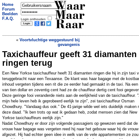
Waar
Home
Forum
Maar
Beelden
F.A.Q.
Login onthouden
Raar
«
Voortvluchtige weggestuurd bij
gevangenis
Taxichauffeur geeft 31 diamanten
Huwelijk eindigt in drama
»
ringen terug
Een New Yorkse taxichauffeur heeft 31 diamanten ringen die hij in zijn taxi 
teruggebracht naar een Texaanse. De klant was haar bagage met de kostba
inhoud vergeten tijdens een rit die ze eerder had gemaakt in de taxi. Na een 
van tien dollar en zeventig cent had ze de chauffeur dertig cent fooi gegeve
Deze geringe fooi veranderde niets aan de eerlijkheid van de taxichauffeur. "
mijn hele leven heb ik geprobeerd eerlijk te zijn", zei taxichauffeur Osman
Chowdhury. "Vandaag dus ook." De 41-jarige wilde wel iets duidelijk maken
deze daad. "Ik ben trots op wat ik gedaan heb, zodat mensen zien dat New
Yorkse taxichauffeurs eerlijk zijn."
Nadat Chowdhury er door zijn volgende passagiers op gewezen werd dat de
vrouw haar bagage was vergeten reed hij naar het gebouw waar hij de vrouw
afgezet. Hij had echter geen idee in welk van de vele appartementen ze zou 