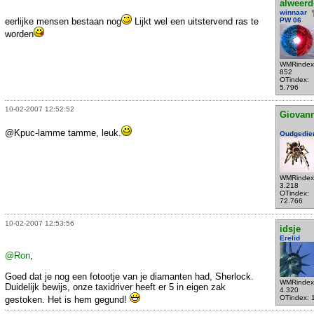
alweer
winnaar
eerlijke mensen bestaan nog
Lijkt wel een uitstervend ras te
PW 06
worden
WMRindex
852
OTindex:
5.796
10-02-2007 12:52:52
Giovann
@Kpuc-lamme tamme, leuk.
Oudgedie
WMRindex
3.218
OTindex:
72.766
10-02-2007 12:53:56
idsje
Erelid
@Ron
,
Goed dat je nog een fotootje van je diamanten had, Sherlock.
WMRindex
Duidelijk bewijs, onze taxidriver heeft er 5 in eigen zak
4.320
OTindex: 
gestoken. Het is hem gegund!