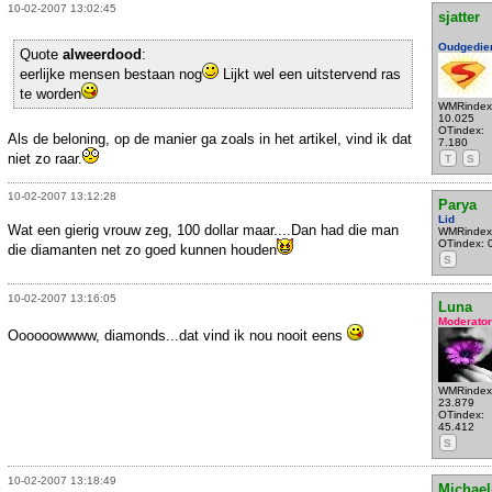
10-02-2007 13:02:45
sjatter
Oudgedie
Quote
alweerdood
:
eerlijke mensen bestaan nog
Lijkt wel een uitstervend ras
te worden
WMRindex
10.025
OTindex:
Als de beloning, op de manier ga zoals in het artikel, vind ik dat
7.180
niet zo raar.
T
S
10-02-2007 13:12:28
Parya
Lid
Wat een gierig vrouw zeg, 100 dollar maar....Dan had die man
WMRindex
OTindex: 
die diamanten net zo goed kunnen houden
S
10-02-2007 13:16:05
Luna
Moderator
Oooooowwww, diamonds...dat vind ik nou nooit eens
WMRindex
23.879
OTindex:
45.412
S
10-02-2007 13:18:49
Michael