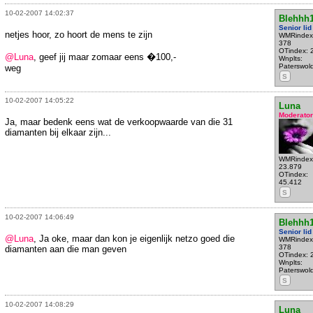
10-02-2007 14:02:37
Blehhh1
Senior lid
netjes hoor, zo hoort de mens te zijn
WMRindex
378
OTindex: 
@Luna
, geef jij maar zomaar eens �100,-
Wnplts:
Paterswol
weg
S
10-02-2007 14:05:22
Luna
Moderator
Ja, maar bedenk eens wat de verkoopwaarde van die 31
diamanten bij elkaar zijn...
WMRindex
23.879
OTindex:
45.412
S
10-02-2007 14:06:49
Blehhh1
Senior lid
@Luna
, Ja oke, maar dan kon je eigenlijk netzo goed die
WMRindex
378
diamanten aan die man geven
OTindex: 
Wnplts:
Paterswol
S
10-02-2007 14:08:29
Luna