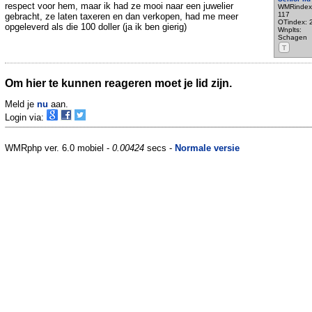
respect voor hem, maar ik had ze mooi naar een juwelier
WMRindex
117
gebracht, ze laten taxeren en dan verkopen, had me meer
OTindex: 
opgeleverd als die 100 doller (ja ik ben gierig)
Wnplts:
Schagen
T
Om hier te kunnen reageren moet je lid zijn.
Meld je
nu
aan.
Login via:
WMRphp ver. 6.0 mobiel -
0.00424
secs -
Normale versie