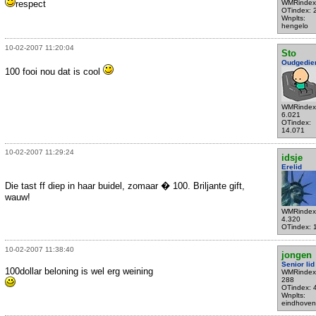
respect
WMRindex
OTindex: 
Wnplts:
hengelo
10-02-2007 11:20:04
Sto
Oudgedie
100 fooi nou dat is cool
WMRindex
6.021
OTindex:
14.071
10-02-2007 11:29:24
idsje
Erelid
Die tast ff diep in haar buidel, zomaar � 100. Briljante gift,
wauw!
WMRindex
4.320
OTindex: 
10-02-2007 11:38:40
jongen
Senior lid
100dollar beloning is wel erg weining
WMRindex
288
OTindex: 
Wnplts:
eindhoven