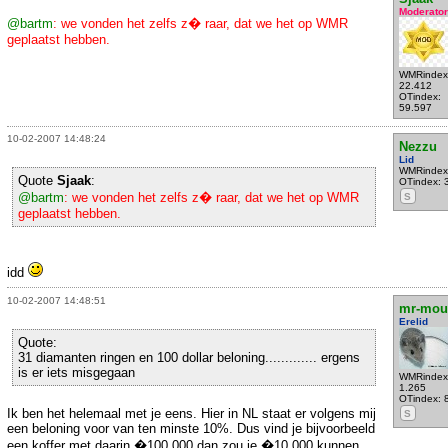
Moderator
@bartm
: we vonden het zelfs z� raar, dat we het op WMR
geplaatst hebben.
WMRindex
22.412
OTindex:
59.597
10-02-2007 14:48:24
Nezzu
Lid
WMRindex
Quote
Sjaak
:
OTindex: 
@bartm
: we vonden het zelfs z� raar, dat we het op WMR
S
geplaatst hebben.
idd
10-02-2007 14:48:51
mr-mou
Erelid
Quote:
31 diamanten ringen en 100 dollar beloning............. ergens
is er iets misgegaan
WMRindex
1.265
OTindex: 
Ik ben het helemaal met je eens. Hier in NL staat er volgens mij
S
een beloning voor van ten minste 10%. Dus vind je bijvoorbeeld
een koffer met daarin �100.000 dan zou je �10.000 kunnen