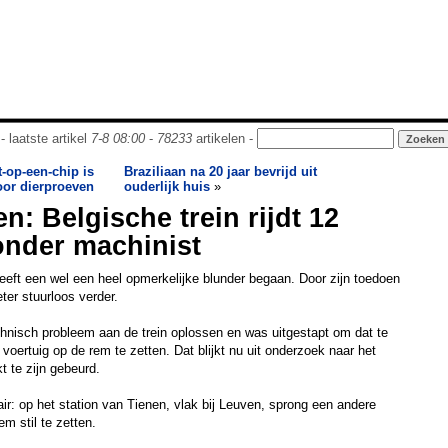
- laatste artikel
7-8 08:00
-
78233
artikelen -
t-op-een-chip is
Braziliaan na 20 jaar bevrijd uit
voor dierproeven
ouderlijk huis
»
n: Belgische trein rijdt 12
onder machinist
eft een wel een heel opmerkelijke blunder begaan. Door zijn toedoen
eter stuurloos verder.
hnisch probleem aan de trein oplossen en was uitgestapt om dat te
t voertuig op de rem te zetten. Dat blijkt nu uit onderzoek naar het
jkt te zijn gebeurd.
ir: op het station van Tienen, vlak bij Leuven, sprong een andere
m stil te zetten.