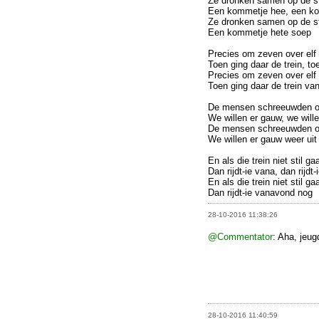
Ze dronken samen op de s
Een kommetje hee, een k
Ze dronken samen op de s
Een kommetje hete soep
Precies om zeven over elf
Toen ging daar de trein, to
Precies om zeven over elf
Toen ging daar de trein van
De mensen schreeuwden ov
We willen er gauw, we will
De mensen schreeuwden ov
We willen er gauw weer uit
En als die trein niet stil ga
Dan rijdt-ie vana, dan rijdt
En als die trein niet stil ga
Dan rijdt-ie vanavond nog
28-10-2016 11:38:26
@Commentator
: Aha, jeu
28-10-2016 11:40:59