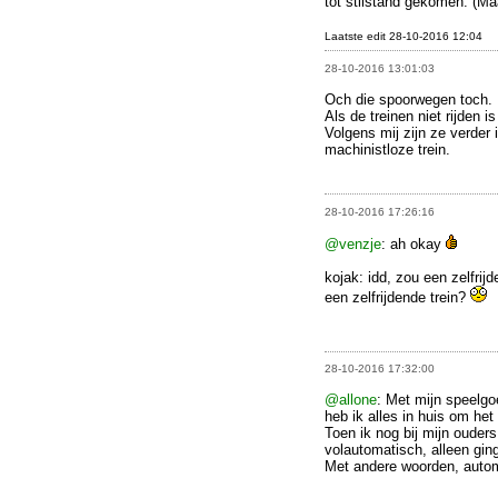
tot stilstand gekomen. (Ma
Laatste edit 28-10-2016 12:04
28-10-2016 13:01:03
Och die spoorwegen toch.
Als de treinen niet rijden i
Volgens mij zijn ze verder 
machinistloze trein.
28-10-2016 17:26:16
@venzje
: ah okay
kojak: idd, zou een zelfrij
een zelfrijdende trein?
28-10-2016 17:32:00
@allone
: Met mijn speelgoe
heb ik alles in huis om het
Toen ik nog bij mijn oude
volautomatisch, alleen ging
Met andere woorden, automa