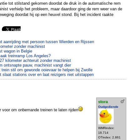
tantie tot stilstand gekomen doordat de druk in de automatische rem
nist verhielp het probleem, maar daardoor ging de rem weer van de
 beweging doordat hij op een heuvel stond. Bij het incident raakte
t aanrijding met persoon tussen Wierden en Rijssen
kilometer zonder machinist
est wagon in Belgie
aak treinramp Los Angeles?
 27 kilometer achteruit zonder machinist
om ontsnapte pauw, machinist vangt dier
 trein stil om gewonde ooievaar te helpen bij Zwolle
slaat stations over en laat reizigers niet uitstappen
stora
Oudgediende
r voor om onbemande treinen te laten rijden
WMRindex:
18.714
OTindex: 2.861