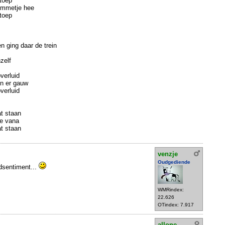
toep
ommetje hee
toep
en ging daar de trein
zelf
erluid
en er gauw
erluid
at staan
-ie vana
at staan
venzje
Oudgediende
gdsentiment...
WMRindex:
22.626
OTindex: 7.917
allone