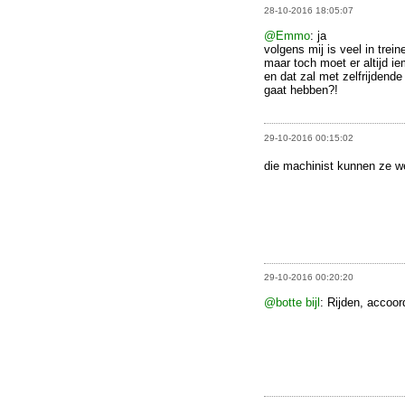
28-10-2016 18:05:07
@Emmo
: ja
volgens mij is veel in trei
maar toch moet er altijd ie
en dat zal met zelfrijdende 
gaat hebben?!
29-10-2016 00:15:02
die machinist kunnen ze wel
29-10-2016 00:20:20
@botte bijl
: Rijden, accoor