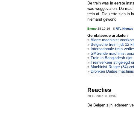
De trein was in eerste ins
was weggevallen. De machi
trein af. Die zette zich in
niemand gewond.
Emmo
28-10-16 - ©
RTL Nieuws
Gerelateerde artikelen
»
Alerte machinist voorkom
»
Belgische trein rijdt 12 
»
Internationale trein verli
»
SMSende machinist oorz
»
Trein in Bangladesh rijdt
»
Treinverkeer stilgelegd 
»
Machinist Rutger (34) zet
»
Dronken Duitse machinist 
Reacties
28-10-2016 11:15:02
De Belgen zijn iedereen ve