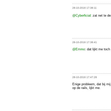
28-10-2016 17:38:11
@Cyberficial
: zat net te d
28-10-2016 17:38:41
@Emmo
: dat lijkt me toch
28-10-2016 17:47:28
Enige probleem, dat bij mij
op de rails, lijkt me.