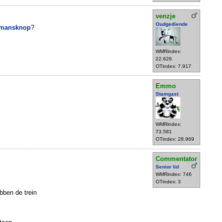
venzje
Oudgediende
mansknop
?
WMRindex:
22.626
OTindex: 7.917
Emmo
Stamgast
WMRindex:
73.581
OTindex: 28.969
Commentator
Senior lid
WMRindex: 746
OTindex: 3
bben de trein