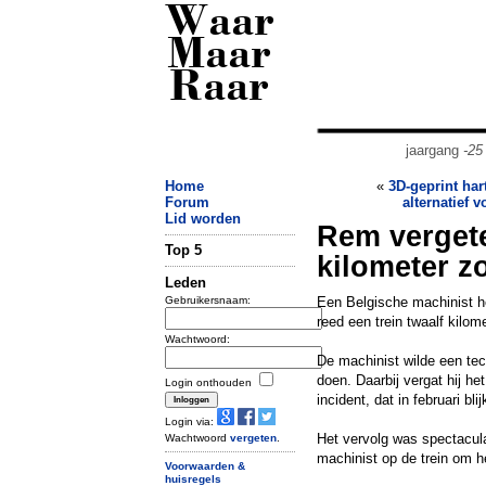
Waar
Maar
Raar
jaargang
-25
Home
«
3D-geprint har
Forum
alternatief 
Lid worden
Rem vergete
Top 5
kilometer z
Leden
Gebruikersnaam:
Een Belgische machinist he
reed een trein twaalf kilom
Wachtwoord:
De machinist wilde een tec
doen. Daarbij vergat hij he
Login onthouden
incident, dat in februari bli
Login via:
Het vervolg was spectacula
Wachtwoord
vergeten
.
machinist op de trein om he
Voorwaarden &
huisregels