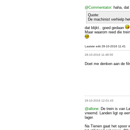
@Commentator
: haha, da
Quote:
De machinist verhielp he
dat blijkt.. goed gedaan
Maar waarom reed die trein
Laatste edit 28-10-2016 11:41
28-10-2016 11:48:50
Doet me denken aan de fi
28-10-2016 12:01:43
@allone
: De trein is van L
vreemd. Landen ligt op een
lager.
Na Tienen gaat het spoor 