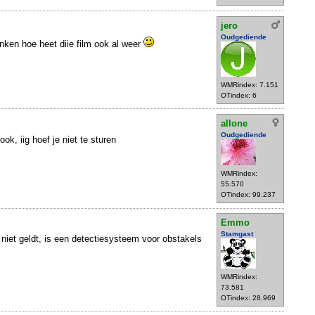
jero
Oudgediende
enken hoe heet diie film ook al weer
WMRindex: 7.151
OTindex: 6
allone
Oudgediende
 ook, iig hoef je niet te sturen
WMRindex:
55.570
OTindex: 99.237
Emmo
Stamgast
 niet geldt, is een detectiesysteem voor obstakels
WMRindex:
73.581
OTindex: 28.969