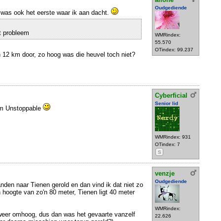
Oudgediende
t was ook het eerste waar ik aan dacht.
t probleem
WMRindex:
55.570
OTindex: 99.237
 12 km door, zo hoog was die heuvel toch niet?
Cyberficial
Senior lid
lm Unstoppable
WMRindex: 931
OTindex: 7
S
venzje
Oudgediende
anden naar Tienen gerold en dan vind ik dat niet zo
 hoogte van zo'n 80 meter, Tienen ligt 40 meter
WMRindex:
weer omhoog, dus dan was het gevaarte vanzelf
22.626