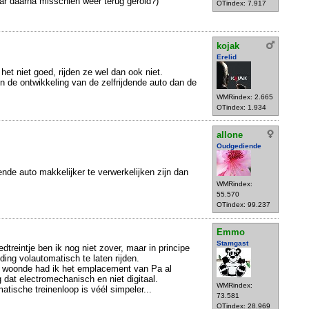
ar daarna misschien weer terug gerold?)
OTindex: 7.917
kojak
Erelid
s het niet goed, rijden ze wel dan ook niet.
in de ontwikkeling van de zelfrijdende auto dan de
WMRindex: 2.665
OTindex: 1.934
allone
Oudgediende
dende auto makkelijker te verwerkelijken zijn dan
WMRindex:
55.570
OTindex: 99.237
Emmo
Stamgast
dtreintje ben ik nog niet zover, maar in principe
 ding volautomatisch te laten rijden.
rs woonde had ik het emplacement van Pa al
 dat electromechanisch en niet digitaal.
WMRindex:
tische treinenloop is véél simpeler...
73.581
OTindex: 28.969