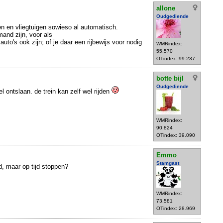
allone
Oudgediende
nen en vliegtuigen sowieso al automatisch.
mand zijn, voor als
auto's ook zijn; of je daar een rijbewijs voor nodig
WMRindex:
55.570
OTindex: 99.237
botte bijl
Oudgediende
 ontslaan. de trein kan zelf wel rijden
WMRindex:
90.824
OTindex: 39.090
Emmo
Stamgast
d, maar op tijd stoppen?
WMRindex:
73.581
OTindex: 28.969