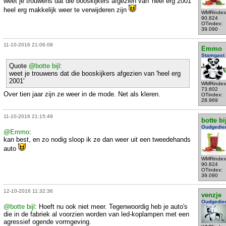
weet je trouwens dat die booskijkers afgezien van 'heel erg 2001'
heel erg makkelijk weer te verwijderen zijn
WMRindex
90.824
OTindex:
39.090
11-10-2016 21:06:08
Emmo
Stamgast
Quote
@botte bijl
:
weet je trouwens dat die booskijkers afgezien van 'heel erg
2001'
WMRindex
73.602
Over tien jaar zijn ze weer in de mode. Net als kleren.
OTindex:
28.969
11-10-2016 21:15:49
botte bi
Oudgedie
@Emmo
:
kan best, en zo nodig sloop ik ze dan weer uit een tweedehands
auto
WMRindex
90.824
OTindex:
39.090
12-10-2016 11:32:36
venzje
Oudgedie
@botte bijl
: Hoeft nu ook niet meer. Tegenwoordig heb je auto's
die in de fabriek al voorzien worden van led-koplampen met een
agressief ogende vormgeving.