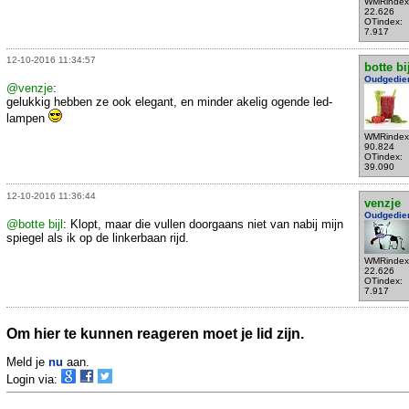
WMRindex
22.626
OTindex:
7.917
12-10-2016 11:34:57
botte bi
Oudgedie
@venzje
:
gelukkig hebben ze ook elegant, en minder akelig ogende led-
lampen
WMRindex
90.824
OTindex:
39.090
12-10-2016 11:36:44
venzje
Oudgedie
@botte bijl
: Klopt, maar die vullen doorgaans niet van nabij mijn
spiegel als ik op de linkerbaan rijd.
WMRindex
22.626
OTindex:
7.917
Om hier te kunnen reageren moet je lid zijn.
Meld je
nu
aan.
Login via: