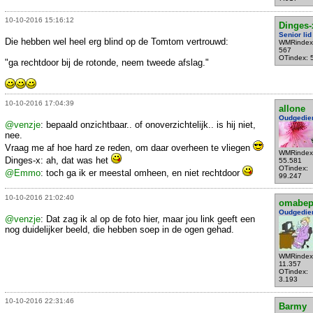
10-10-2016 15:16:12
Dinges-
Senior lid
Die hebben wel heel erg blind op de Tomtom vertrouwd:
WMRindex
567
OTindex: 
"ga rechtdoor bij de rotonde, neem tweede afslag."
10-10-2016 17:04:39
allone
Oudgedie
@venzje
: bepaald onzichtbaar.. of onoverzichtelijk.. is hij niet,
nee.
Vraag me af hoe hard ze reden, om daar overheen te vliegen
WMRindex
Dinges-x: ah, dat was het
55.581
OTindex:
@Emmo
: toch ga ik er meestal omheen, en niet rechtdoor
99.247
10-10-2016 21:02:40
omabe
Oudgedie
@venzje
: Dat zag ik al op de foto hier, maar jou link geeft een
nog duidelijker beeld, die hebben soep in de ogen gehad.
WMRindex
11.357
OTindex:
3.193
10-10-2016 22:31:46
Barmy