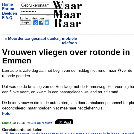
Waar
Home
Forum
Maar
Beelden
F.A.Q.
Login onthouden
Raar
«
Moordenaar gesnapt dankzij mobiele
telefoon
Vrouwen vliegen over rotonde in
Cybercriminelen maken handig
misbruik van orkaan Matthew
»
Emmen
Een auto is zaterdag aan het begin van de middag niet rond, maar �ver de
rotonde gereden.
Dat was op de kruising van de Rondweg met de Emmerweg. Het voertuig h
een flinke vaart, en kwam in een naastgelegen weiland tot stilstand.
De beide vrouwen die in de auto zaten, zijn door ambulancepersoneel ter pl
gecontroleerd, maar hoefden niet mee naar het ziekenhuis.
Foto
Emmo
10-10-16 - ©
Blik op Nieuws
Gerelateerde artikelen