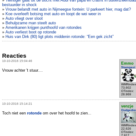
»
Twintiger gaat uit de bocht met Audi van papa en crasht in buitenzwembad
bestuurder in shock
»
Vrouw belandt met auto in Nijmeegse fontein: U parkeert hier, mag dat?
»
Koe overleeft botsing met auto en loopt de wei weer in
»
Auto vliegt over sloot
»
Behulpzame man steelt auto
»
Amerikanen krijgen punthoofd van rotondes
»
Auto verliest boot op rotonde
»
Huis van Dirk (80) ligt plots middenin rotonde: “Een gek zicht”
Reacties
10-10-2016 15:04:46
Emmo
Stamgast
Vrouw achter 't stuur....
WMRindex
73.602
OTindex:
28.969
10-10-2016 15:14:21
venzje
Oudgedie
Toch niet een
rotonde
om over het hoofd te zien...
WMRindex
22.626
OTindex:
7.917