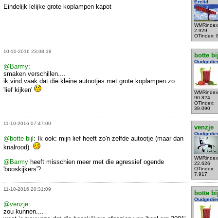
Erelid
Eindelijk lelijke grote koplampen kapot
WMRindex
2.929
OTindex: 
10-10-2016 23:08:38
botte bi
Oudgedie
@Barmy
:
smaken verschillen....
ik vind vaak dat die kleine autootjes met grote koplampen zo
'lief kijken'
WMRindex
90.824
OTindex:
39.090
11-10-2016 07:47:00
venzje
Oudgedie
@botte bijl
: Ik ook: mijn lief heeft zo'n zelfde autootje (maar dan
knalrood).
WMRindex
@Barmy
heeft misschien meer met die agressief ogende
22.626
'booskijkers'?
OTindex:
7.917
11-10-2016 20:31:09
botte bi
Oudgedie
@venzje
:
zou kunnen....