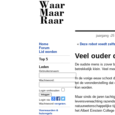
Waar
Maar
Raar
jaargang
-25
Home
«
Deze robot voedt zelf
Forum
Lid worden
Veel ouder 
Top 5
De oudste mens is zover be
Leden
betrekkelijk klein. Veel m
Gebruikersnaam:
In de vorige eeuw schoot 
Wachtwoord:
tot de veronderstelling da
kon worden.
Login onthouden
Maar sinds de jaren tachti
Login via:
levensverwachting razends
Wachtwoord
vergeten
.
natuurwetenschappelijke ti
het Albert Einstein Colleg
Voorwaarden &
huisregels