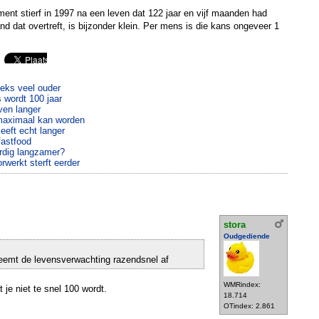
nt stierf in 1997 na een leven dat 122 jaar en vijf maanden had
d dat overtreft, is bijzonder klein. Per mens is die kans ongeveer 1
eks veel ouder
 wordt 100 jaar
ven langer
maximaal kan worden
eeft echt langer
fastfood
rdig langzamer?
rwerkt sterft eerder
stora
Oudgediende
neemt de levensverwachting razendsnel af
WMRindex:
je niet te snel 100 wordt.
18.714
OTindex: 2.861