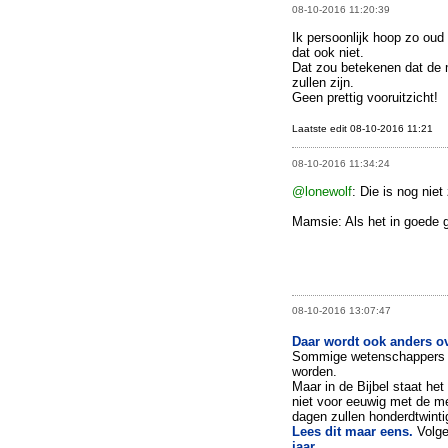
08-10-2016 11:20:39
Ik persoonlijk hoop zo oud 
dat ook niet.
Dat zou betekenen dat de
zullen zijn.
Geen prettig vooruitzicht!
Laatste edit 08-10-2016 11:21
08-10-2016 11:34:24
@lonewolf
: Die is nog niet
Mamsie: Als het in goede 
08-10-2016 13:07:47
Daar wordt ook anders o
Sommige wetenschappers d
worden.
Maar in de Bijbel staat he
niet voor eeuwig met de me
dagen zullen honderdtwintig
Lees dit maar eens.
Volg
jaar.