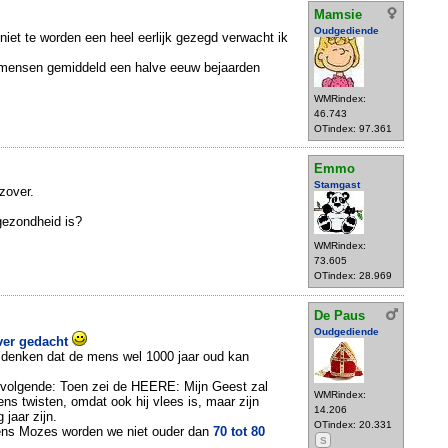
Mamsie
Oudgediende
niet te worden een heel eerlijk gezegd verwacht ik
 mensen gemiddeld een halve eeuw bejaarden
WMRindex:
46.743
OTindex: 97.361
Emmo
Stamgast
 zover.
gezondheid is?
WMRindex:
73.605
OTindex: 28.969
De Paus
Oudgediende
ver gedacht
enken dat de mens wel 1000 jaar oud kan
t volgende: Toen zei de HEERE: Mijn Geest zal
WMRindex:
ns twisten, omdat ook hij vlees is, maar zijn
14.206
 jaar zijn.
OTindex: 20.331
ens Mozes worden we niet ouder dan
70 tot 80
S