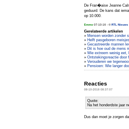
De Fran�aise Jeanne Calme
geduurd. De kans dat ieman
op 10.000.
Emmo
07-10-16 - ©
RTL Nieuws
Gerelateerde artikelen
»
Mensen worden zonder s
»
Helft pasgeboren meisjes
»
Gecastreerde mannen le
»
Dit is hoe oud de mens 
»
Wie extreem weinig eet, l
»
Ontstekingsreactie door 
»
Verouderen we tegenwoo
»
Pensioen: Wie langer doo
Reacties
08-10-2016 08:37:07
Quote:
Na het honderdste jaar 
Dus dan moet je zorgen dat 