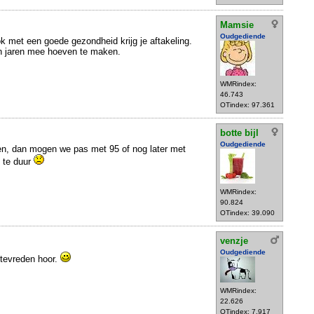
Mamsie
Oudgediende
k met een goede gezondheid krijg je aftakeling.
len jaren mee hoeven te maken.
WMRindex:
46.743
OTindex: 97.361
botte bijl
Oudgediende
n, dan mogen we pas met 95 of nog later met
 te duur
WMRindex:
90.824
OTindex: 39.090
venzje
Oudgediende
 tevreden hoor.
WMRindex:
22.626
OTindex: 7.917