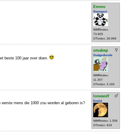
Emmo
Stamgast
WMRindex:
73.605
OTindex: 28.969
omabep
Oudgediende
het beste 100 jaar over doen.
WMRindex:
11.357
OTindex: 3.193
lonewolf
Erelid
e eerste mens die 1000 zou worden al geboren is?
WMRindex: 1.506
OTindex: 919