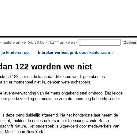
- laatste artikel
8-8 18:00
-
78244
artikelen -
s je kinderen op
Inbreker verliest pink door kantelraam
»
dan 122 worden we niet
kend 122 jaar en de kans dat dit record wordt gebroken, is
eer zit er momenteel niet in, denken wetenschappers.
de levensverwachting van de mens ongekend snel omhoog. Dat leidde
t door goede voeding en medische zorg de mens nog behoorlijk ouder
g is deze trend duidelijk afgeremd. Na het honderdste jaar neemt de
nel af, melden de onderzoekers in het toonaangevende Britse
jdschrift Nature. Het onderzoek is uitgevoerd door medewerkers van
e of Medicine in New York.