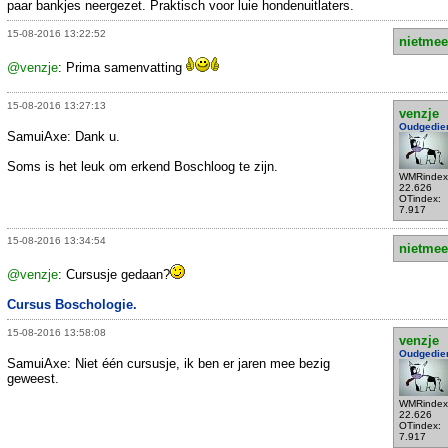
paar bankjes neergezet. Praktisch voor luie hondenuitlaters.
15-08-2016 13:22:52
nietmee
@venzje
: Prima samenvatting
15-08-2016 13:27:13
venzje
Oudgedie
SamuiAxe: Dank u.
Soms is het leuk om erkend Boschloog te zijn.
WMRindex
22.626
OTindex:
7.917
15-08-2016 13:34:54
nietmee
@venzje
: Cursusje gedaan?
Cursus Boschologie.
15-08-2016 13:58:08
venzje
Oudgedie
SamuiAxe: Niet één cursusje, ik ben er jaren mee bezig
geweest.
WMRindex
22.626
OTindex:
7.917