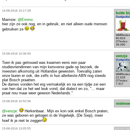
14-08-2016 15:17:29
botte bi
Oudgedie
Mamsie:
@Emmo
:
hier zijn ze ook nog, en in gebruik, en niet alleen oude mensen
gebruiken ze
WMRindex
90.824
OTindex:
39.090
15-08-2016 10:36:50
venzje
Oudgedie
Toen ik pas getrouwd was kwamen eens een paar
studievriendinnen van mijn kersverse gade op bezoek, de
meesten afkomstig uit Hollandse gewesten. Toevallig zaten
WMRindex
onze buren er ook, die zelfs in hun allerbeste ABN nog steeds
22.626
plat Bosch praatten.
OTindex:
De dames vonden het erg vermakelijk en na een tijdje zei een
7.917
van hen dat ze het wel leuk vond, dat dialect en zo, "... maar
praat nou maar weer gewoon Nederlands."
15-08-2016 10:52:56
nietmee
@venzje
:
Herkenbaar.. Mijn ex kon ook enkel Bosch praten,
ze was geboren en getogen in de Vogelwijk, (De Siep), meer
hoef ik je niet te zeggen
15-08-2016 13:05:55