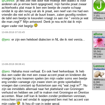
@Lennox
: je heb zelf niet door hoe moeilijk een dialect is voor
anderen als je ermee bent opgegroeid, mijn familie praat zwaar
achterhoeks plat maar ik ben een beetje de zwarte schaap
omdat ik op abn terug val als ik praat, een neef van me had een
WMRindex
vriendin die niet echt uit de buurt kwam, zaten gezellig rondom
7.151
de tafel een beetje te keuvelen vraagt ze aan me " versta je wat
OTindex: 
die man zegt?" Mijn antwoord: Denk je nou echt dat ik mijn
eigen vader niet begrijp
13-08-2016 07:03:45
allone
Oudgedie
@jero
: er zijn een heleboel dialecten in NL die ik niet versta...
WMRindex
55.562
OTindex:
99.230
13-08-2016 08:08:41
Lennox
Oudgedie
@jero
: Hahaha mooi verhaal. En ook heel herkenbaar. Ik heb
dus een vader die met een zwaar accent praat en kinderen die
vroeger bij ons kwamen spelen (en mijn vader soms een beetje
WMRindex
eng vonden vanwege zijn zware stem en grote spierballen)
8.290
OTindex:
vroegen dan constant op fluistertoon aan mij "wat zegt ie?". Nu
1.340
zijn we inmiddels allemaal naar het platteland van Groningen
verhuisd en hebben we zelf te maken met Groningse en Drentse
accenten. Maar zelf kan ik beiden zonder problemen verstaan,
misschien juist wel omdat ik opgegroeid ben met het accent van
mijn vader
. Ik hou d'r van in ieder geval.