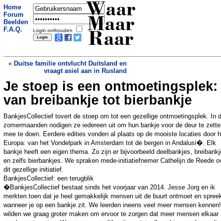
Waar
Home
Forum
Maar
Beelden
F.A.Q.
Login onthouden
Raar
«
Duitse familie ontvlucht Duitsland en
vraagt asiel aan in Rusland
Je stoep is een ontmoetingsplek:
Orgasmes na injecties zijn echt
fantastisch
»
van breibankje tot bierbankje
BankjesCollectief tovert de stoep om tot een gezellige ontmoetingsplek. In 
zomermaanden nodigen ze iedereen uit om hun bankje voor de deur te zette
mee te doen. Eerdere edities vonden al plaats op de mooiste locaties door h
Europa: van het Vondelpark in Amsterdam tot de bergen in Andalusi�. Elk
bankje heeft een eigen thema. Zo zijn er bijvoorbeeld deelbankjes, breibank
en zelfs bierbankjes. We spraken mede-initiatiefnemer Cathelijn de Reede o
dit gezellige initiatief.
BankjesCollectief: een terugblik
�BankjesCollectief bestaat sinds het voorjaar van 2014. Jesse Jorg en ik
merkten toen dat je heel gemakkelijk mensen uit de buurt ontmoet en spree
wanneer je op een bankje zit. We leerden ineens veel meer mensen kennen!
wilden we graag groter maken om ervoor te zorgen dat meer mensen elkaar