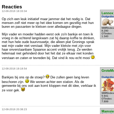
Reacties
12-08-2016 18:33:34
Lennox
Oudgedie
Op zich een leuk initiatief maar jammer dat het nodig is. Dat
mensen zelf niet meer op het idee komen om gezellig met hun
buren en passanten te kletsen over alledaagse dingen.
WMRindex
8.290
OTindex:
Mijn vader en moeder hadden eerst ook zo'n bankje en toen ik
1.340
vroeg in de ochtend langskwam zat hij daarop koffie te drinken,
met hun hele oude buurvrouwtje, die alleen plat Gronings sprak
wat mijn vader niet verstaat. Mijn vader kletste met zijn voor
haar onverstaanbare Spaanse accent vrolijk terug. Ze werden
helemaal niet gehinderd door het feit dat ze elkaar niet konden
verstaan en zaten er tevreden bij. Dat vind ik nou echt mooi
.
12-08-2016 19:18:54
GroteM
Bankjes bij ons op de stoep?
Die zullen geen lang leven
Oudgedie
beschoren zijn.
We wonen achter een station. Als de
gemeente bij ons ooit aan komt kloppen met dit idee, verklaar ik
ze voor gek.
WMRindex
5.941
OTindex:
7.899
12-08-2016 20:38:23
Mamsie