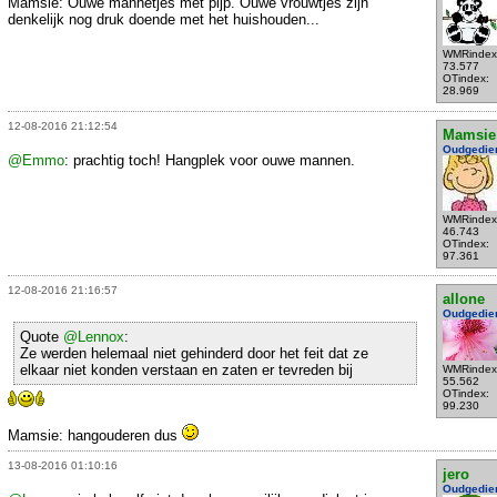
Mamsie: Ouwe mannetjes met pijp. Ouwe vrouwtjes zijn
denkelijk nog druk doende met het huishouden...
WMRindex
73.577
OTindex:
28.969
12-08-2016 21:12:54
Mamsie
Oudgedie
@Emmo
: prachtig toch! Hangplek voor ouwe mannen.
WMRindex
46.743
OTindex:
97.361
12-08-2016 21:16:57
allone
Oudgedie
Quote
@Lennox
:
Ze werden helemaal niet gehinderd door het feit dat ze
elkaar niet konden verstaan en zaten er tevreden bij
WMRindex
55.562
OTindex:
99.230
Mamsie: hangouderen dus
13-08-2016 01:10:16
jero
Oudgedie