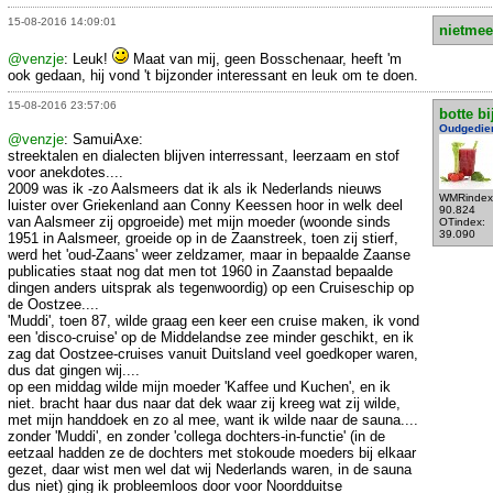
15-08-2016 14:09:01
nietmee
@venzje
: Leuk!
Maat van mij, geen Bosschenaar, heeft 'm
ook gedaan, hij vond 't bijzonder interessant en leuk om te doen.
15-08-2016 23:57:06
botte bi
Oudgedie
@venzje
: SamuiAxe:
streektalen en dialecten blijven interressant, leerzaam en stof
voor anekdotes....
2009 was ik -zo Aalsmeers dat ik als ik Nederlands nieuws
WMRindex
luister over Griekenland aan Conny Keessen hoor in welk deel
90.824
van Aalsmeer zij opgroeide) met mijn moeder (woonde sinds
OTindex:
39.090
1951 in Aalsmeer, groeide op in de Zaanstreek, toen zij stierf,
werd het 'oud-Zaans' weer zeldzamer, maar in bepaalde Zaanse
publicaties staat nog dat men tot 1960 in Zaanstad bepaalde
dingen anders uitsprak als tegenwoordig) op een Cruiseschip op
de Oostzee....
'Muddi', toen 87, wilde graag een keer een cruise maken, ik vond
een 'disco-cruise' op de Middelandse zee minder geschikt, en ik
zag dat Oostzee-cruises vanuit Duitsland veel goedkoper waren,
dus dat gingen wij....
op een middag wilde mijn moeder 'Kaffee und Kuchen', en ik
niet. bracht haar dus naar dat dek waar zij kreeg wat zij wilde,
met mijn handdoek en zo al mee, want ik wilde naar de sauna....
zonder 'Muddi', en zonder 'collega dochters-in-functie' (in de
eetzaal hadden ze de dochters met stokoude moeders bij elkaar
gezet, daar wist men wel dat wij Nederlands waren, in de sauna
dus niet) ging ik probleemloos door voor Noordduitse