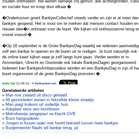
zouden ontmoeten. We wonen namelijk vrij gemixt; alle achtergronden, cult
en sociale huur en koop door elkaar.�
�Ondertussen groeit BankjesCollectief steeds verder en zijn er al meer da
bankjes geopend. Het is mooi om te merken dat mensen contact houden en
nieuwe idee�n ontstaan voor de buurt. We kijken vol enthousiasme terug e
vooral vooruit!�
�Op 18 september is de Grote BankjesDag waarbij we iedereen aanmoedig
zelf een bankje te openen en de buren uit te nodigen. Je kunt natuurlijk ook 
de online kaart kijken waar je zelf langs kunt gaan. Verder worden er in
Amsterdam, Utrecht en Oostende ook lokale BankjesDagen georganiseerd.
Iedereen kan BankjesAmbassadeur worden en een BankjesDag in zijn of ha
buurt organiseren of de grote BankjesDag promoten.�
botte bijl
12-08-16 - ©
hetkanwel.net
Gerelateerde artikelen
»
Man met zwaard uit disco gehaald
»
69 gezinsleden wonen in hetzelfde kleine straatje
»
Man jaagt krakers uit ouderlijk huis
»
Adopteer eens een kerstboom
»
Metrofeestje aangepast na klacht GVB
»
Boze hangouderen
»
Jongen in Assen raakt met hoofd bekneld tussen twee bankjes
»
Burgemeester Naafs wil bankje terug, ja!