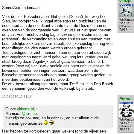
venzje
Oudgedie
SamuiAxe: Inderdaad.
Voor de niet Bosschenaren: Het gebied Siberië, kortweg De
WMRindex
Siep, lag oorspronkelijk nogal afgelegen ten opzichte van de
22.626
oude stad aan de noordkant van de rivier de Dieze én aan de
OTindex:
overkant van de doorgaande weg. Het was er niet goed toeven:
7.917
de vaalt voor mestoverslag lag er, zware chemische industrie
(creosoot), de verbrandingsoven voor spullen van mensen met
besmettelijke ziekten, de vuilnisbelt, de lijkenopslag en nog veel
meer dingen die vies waren werden erheen gebracht.
Toch vestigden er zich mensen. Toen er later een arbeiderswijk
met vogelnamen naast werd gebouwd, nóg iets verder van de
stad, kreeg deze Vogelwijk ook al gauw de naam Siberië. Er
werden (bewust) veel zwak sociale gezinnen gehuisvest en de
bewoners leefden een eigen bestaan, waardoor ze in de
Bossche gemeenschap als een aparte groep werden gezien, in
meerdere betekenissen van het woord.
De wijk bestaat allang niet meer, maar 'De Siep' is in Den Bosch
een synoniem geworden voor dé volkswijk bij uitstek.
15-08-2016 13:13:16
Emmo
Stamgast
Quote
@botte bijl
:
Mamsie:
@Emmo
:
hier zijn ze ook nog, en in gebruik, en niet alleen oude
WMRindex
mensen gebruiken ze
73.577
OTindex:
28.969
Hier hebben ze kort geleden (paar weken) rond de vijver een