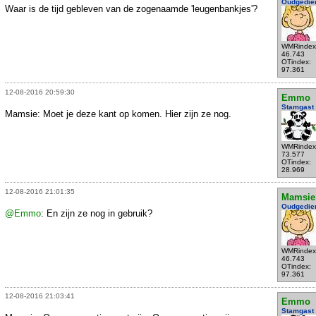
Oudgedie
Waar is de tijd gebleven van de zogenaamde 'leugenbankjes'?
WMRindex
46.743
OTindex:
97.361
12-08-2016 20:59:30
Emmo
Stamgast
Mamsie: Moet je deze kant op komen. Hier zijn ze nog.
WMRindex
73.577
OTindex:
28.969
12-08-2016 21:01:35
Mamsie
Oudgedie
@Emmo
: En zijn ze nog in gebruik?
WMRindex
46.743
OTindex:
97.361
12-08-2016 21:03:41
Emmo
Stamgast