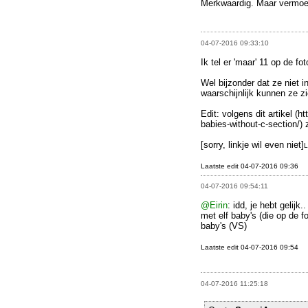
Merkwaardig. Maar vermoede
04-07-2016 09:33:10
Ik tel er 'maar' 11 op de fot
Wel bijzonder dat ze niet 
waarschijnlijk kunnen ze z
Edit: volgens dit artikel (
babies-without-c-section/) 
[sorry, linkje wil even niet]
L
Laatste edit 04-07-2016 09:36
04-07-2016 09:54:11
@Eirin
: idd, je hebt gelij
met elf baby's (die op de f
baby's (VS)
Laatste edit 04-07-2016 09:54
04-07-2016 11:25:18