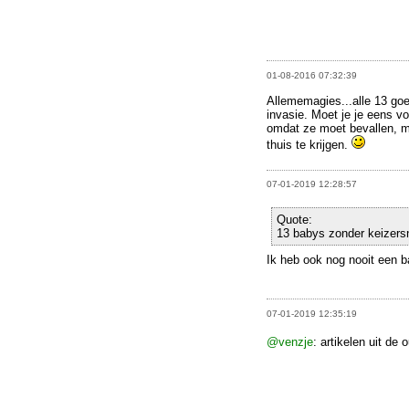
01-08-2016 07:32:39
Allememagies...alle 13 goe
invasie. Moet je je eens vo
omdat ze moet bevallen, m
thuis te krijgen.
07-01-2019 12:28:57
Quote:
13 babys zonder keizers
Ik heb ook nog nooit een 
07-01-2019 12:35:19
@venzje
: artikelen uit de