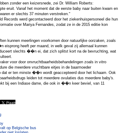
ebben zonder een keizersnede, zei Dr. William Roberts:
e eruit. Vanaf het moment dat de eerste baby naar buiten kwam en
waren er slechts 37 minuten verstreken."
d Records werd gecontacteerd door het ziekenhuispersoneel die hun
formatie over Mariya Fernandes, zodat ze in de 2015 editie kon
ften kunnen meerlingen voorkomen door natuurlijke oorzaken, zoals
 eisprong heeft per maand, in welk geval zij allemaal kunnen
duceert slechts ��n ei, dat zich splitst kort na de bevruchting, wat
lteert.
aker voor door onvruchtbaarheidsbehandelingen zoals in vitro
ocedure die meerdere vruchtbare eitjes in de baarmoeder
 dat er ten minste ��n wordt geaccepteerd door het lichaam. Ook
baarheidsdrugs leiden tot meerdere ovulaties dus meerdere baby's.
kt bij een Indiase dame, die ook in ��n keer beviel, van 11
g
by
valt op Belgische bus
der niet loslaten