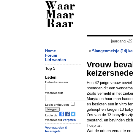
Waar
Maar
Raar
jaargang
-25
Home
«
Slangenmeisje (14) k
Forum
Lid worden
Vrouw beval
Top 5
keizersned
Leden
Gebruikersnaam:
Een 42-jarige vrouw beviel
noemden dit een wonderbaa
Wachtwoord:
Zoals vermeld in het zieken
Maryia en haar man hadden
en besloten een in vitro fe
Login onthouden
gehoopt en kregen 13 baby
Zes van de 13 baby�s zijn 
Login via:
toestand, en bevinden zich
Wachtwoord
vergeten
.
Hospital.
Voorwaarden &
Wat de artsen verraste en 
huisregels