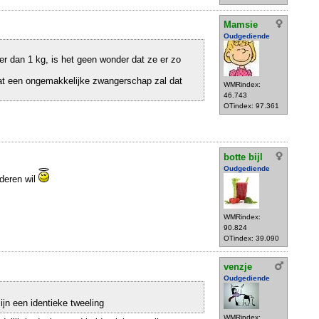
Mamsie
Oudgediende
der dan 1 kg, is het geen wonder dat ze er zo
at een ongemakkelijke zwangerschap zal dat
WMRindex:
46.743
OTindex: 97.361
botte bijl
Oudgediende
nderen wil
WMRindex:
90.824
OTindex: 39.090
venzje
Oudgediende
jn een identieke tweeling
WMRindex: