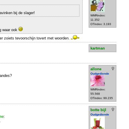
lavinken bij de slager!
WMRindex:
11.352
OTindex: 3.193
g waar ook
er zoiets tevoorschijn tovert met woorden.
kartman
allone
Oudgediende
nandes?
WMRindex:
55.568
OTindex: 99.235
botte bijl
Oudgediende
ne
:
.