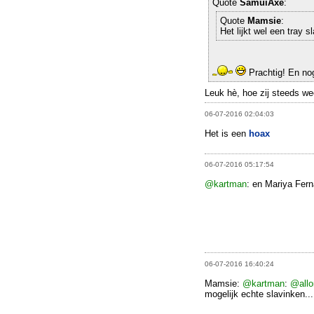
Quote
SamuiAxe
:
Quote
Mamsie
:
Het lijkt wel een tray s
Prachtig! En no
Leuk hè, hoe zij steeds we
06-07-2016 02:04:03
Het is een
hoax
06-07-2016 05:17:54
@kartman
: en Mariya Fer
06-07-2016 16:40:24
Mamsie:
@kartman
:
@allo
mogelijk echte slavinken...