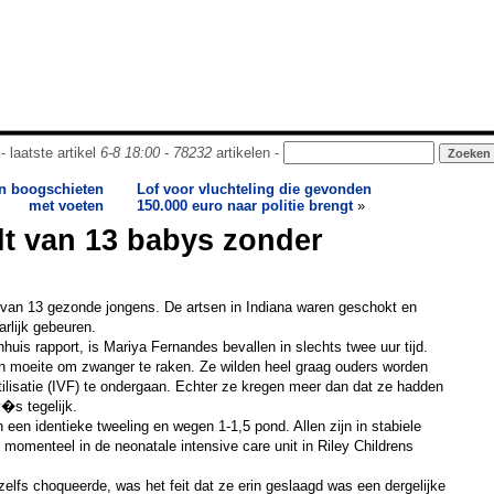
- laatste artikel
6-8 18:00
-
78232
artikelen -
an boogschieten
Lof voor vluchteling die gevonden
met voeten
150.000 euro naar politie brengt
»
t van 13 babys zonder
e
 van 13 gezonde jongens. De artsen in Indiana waren geschokt en
rlijk gebeuren.
huis rapport, is Mariya Fernandes bevallen in slechts twee uur tijd.
 moeite om zwanger te raken. Ze wilden heel graag ouders worden
rtilisatie (IVF) te ondergaan. Echter ze kregen meer dan dat ze hadden
�s tegelijk.
een identieke tweeling en wegen 1-1,5 pond. Allen zijn in stabiele
 momenteel in de neonatale intensive care unit in Riley Childrens
zelfs choqueerde, was het feit dat ze erin geslaagd was een dergelijke