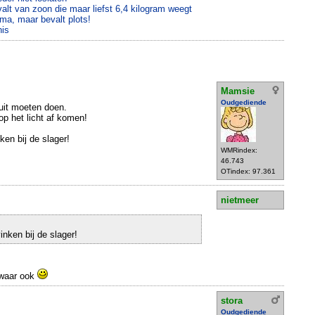
lt van zoon die maar liefst 6,4 kilogram weegt
coma, maar bevalt plots!
nis
Mamsie
Oudgediende
uit moeten doen.
op het licht af komen!
nken bij de slager!
WMRindex:
46.743
OTindex: 97.361
nietmeer
vinken bij de slager!
 waar ook
stora
Oudgediende