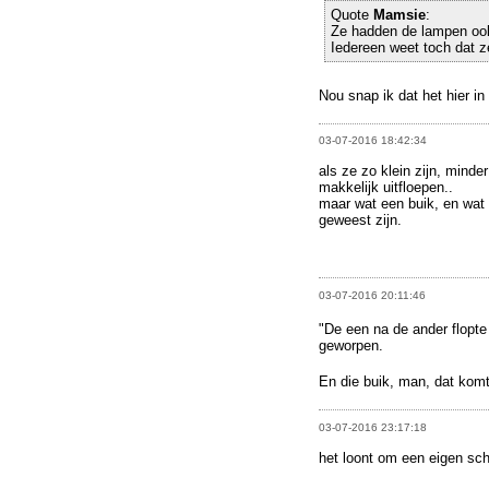
Quote
Mamsie
:
Ze hadden de lampen ook
Iedereen weet toch dat z
Nou snap ik dat het hier in h
03-07-2016 18:42:34
als ze zo klein zijn, minde
makkelijk uitfloepen..
maar wat een buik, en wat
geweest zijn.
03-07-2016 20:11:46
"De een na de ander flopte
geworpen.
En die buik, man, dat kom
03-07-2016 23:17:18
het loont om een eigen sch