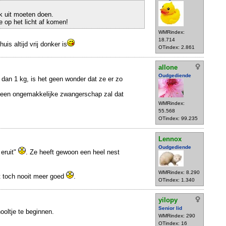
 uit moeten doen.
e op het licht af komen!
WMRindex:
18.714
uis altijd vrij donker is
OTindex: 2.861
allone
Oudgediende
r dan 1 kg, is het geen wonder dat ze er zo
 een ongemakkelijke zwangerschap zal dat
WMRindex:
55.568
OTindex: 99.235
Lennox
Oudgediende
 eruit"
. Ze heeft gewoon een heel nest
WMRindex: 8.290
t toch nooit meer goed
.
OTindex: 1.340
yilopy
Senior lid
ooltje te beginnen.
WMRindex: 290
OTindex: 16