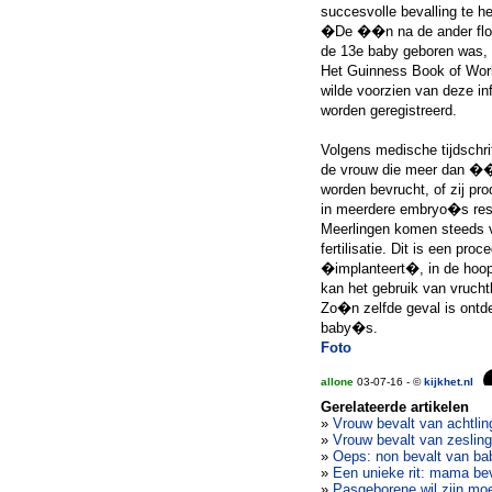
succesvolle bevalling te h
�De ��n na de ander flopt
de 13e baby geboren was, 
Het Guinness Book of Worl
wilde voorzien van deze in
worden geregistreerd.
Volgens medische tijdschri
de vrouw die meer dan ��n
worden bevrucht, of zij pro
in meerdere embryo�s resu
Meerlingen komen steeds v
fertilisatie. Dit is een pr
�implanteert�, in de hoop
kan het gebruik van vrucht
Zo�n zelfde geval is ontde
baby�s.
Foto
allone
03-07-16 - ©
kijkhet.nl
Gerelateerde artikelen
»
Vrouw bevalt van achtlin
»
Vrouw bevalt van zesling
»
Oeps: non bevalt van ba
»
Een unieke rit: mama be
»
Pasgeborene wil zijn moe