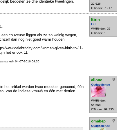
lijk bedoelen ze drie identieke tweelingen.
22.626
OTindex: 7.917
Eirin
Lid
o...
WMRindex: 37
OTindex: 1
in een couveuse liggen als ze zo weinig wegen,
ichzelf dan nog niet goed warm houden.
http://www.celebtricity.com/woman-gives-birth-to-11-
zijn het er ook 11
aatste edit 04-07-2016 09:35
allone
Oudgediende
k.. in het artikel worden twee moeders genoemd, één
oto, van de Indiase vrouw) en één met dertien
WMRindex:
55.568
OTindex: 99.235
omabep
Oudgediende