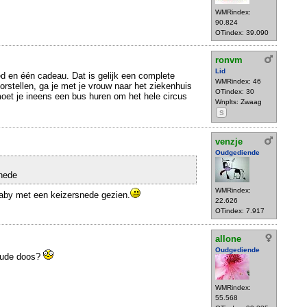
WMRindex:
90.824
OTindex: 39.090
ronvm
Lid
d en één cadeau. Dat is gelijk een complete
WMRindex: 46
orstellen, ga je met je vrouw naar het ziekenhuis
OTindex: 30
oet je ineens een bus huren om het hele circus
Wnplts: Zwaag
S
venzje
Oudgediende
nede
WMRindex:
baby met een keizersnede gezien.
22.626
OTindex: 7.917
allone
Oudgediende
 oude doos?
WMRindex:
55.568