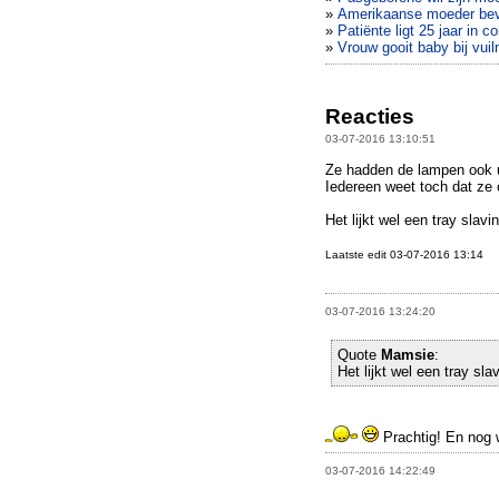
»
Amerikaanse moeder beva
»
Patiënte ligt 25 jaar in 
»
Vrouw gooit baby bij vuil
Reacties
03-07-2016 13:10:51
Ze hadden de lampen ook 
Iedereen weet toch dat ze 
Het lijkt wel een tray slavi
Laatste edit 03-07-2016 13:14
03-07-2016 13:24:20
Quote
Mamsie
:
Het lijkt wel een tray sla
Prachtig! En nog
03-07-2016 14:22:49