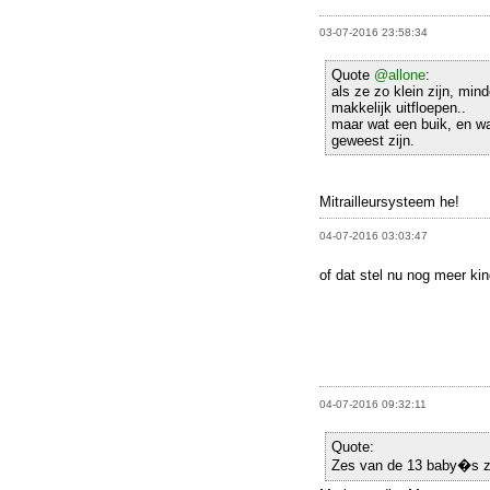
03-07-2016 23:58:34
Quote
@allone
:
als ze zo klein zijn, min
makkelijk uitfloepen..
maar wat een buik, en w
geweest zijn.
Mitrailleursysteem he!
04-07-2016 03:03:47
of dat stel nu nog meer ki
04-07-2016 09:32:11
Quote:
Zes van de 13 baby�s zi