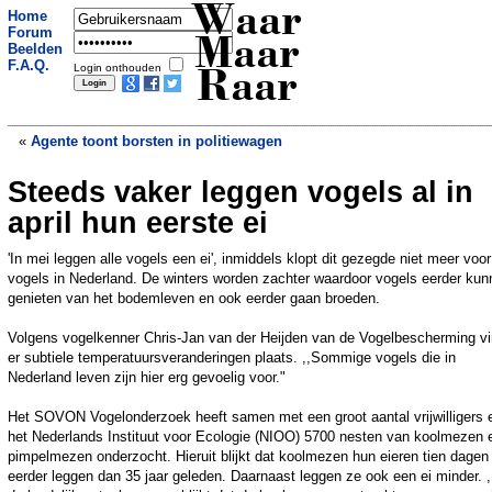
Waar
Home
Forum
Maar
Beelden
F.A.Q.
Login onthouden
Raar
«
Agente toont borsten in politiewagen
Steeds vaker leggen vogels al in
Deze fles deed er 108 jaar, 4 maanden
en 18 dagen over voordat hij werd
april hun eerste ei
gevonden
»
'In mei leggen alle vogels een ei', inmiddels klopt dit gezegde niet meer voor
vogels in Nederland. De winters worden zachter waardoor vogels eerder kun
genieten van het bodemleven en ook eerder gaan broeden.
Volgens vogelkenner Chris-Jan van der Heijden van de Vogelbescherming v
er subtiele temperatuursveranderingen plaats. ,,Sommige vogels die in
Nederland leven zijn hier erg gevoelig voor."
Het SOVON Vogelonderzoek heeft samen met een groot aantal vrijwilligers 
het Nederlands Instituut voor Ecologie (NIOO) 5700 nesten van koolmezen 
pimpelmezen onderzocht. Hieruit blijkt dat koolmezen hun eieren tien dagen
eerder leggen dan 35 jaar geleden. Daarnaast leggen ze ook een ei minder. ,