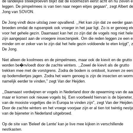
de landelijke steekproeven blijkt dat de koolmezen eerst acht en nu zeven ei
leggen. De pimpelmees is van tien naar negen eitjes gegaan", zegt Albert d
Jong van SOVON.
De Jong vindt deze uitslag zeer opvallend. ,,Het kan zijn dat ze eerder gaan
broeden omdat de rupsenpiek ook vroeger in het jaar ligt. Zo is er genoeg et
voor het gehele gezin. Daarnaast kan het zo zijn dat de vogels nog niet hel
zijn aangepast aan de vroegere insectenpiek. Om die reden leggen ze een ei
minder om er zeker van te zijn dat het hele gezin voldoende te eten krijgt", 
De Jong.
Niet alleen de koolmees en de pimpelmees, maar ook de kievit en de grutto
worden be�nvloedt door de zachte winters. ,,Zowel de kievit als de grutto
trekken mee met de vorstgrens. Zodra de bodem is ontdooit, kunnen ze eer
op bodemdiertjes jagen. Zodra het warm genoeg is zijn de insecten en wor
namelijk eerder te vinden," zegt Van der Heijden.
,,Daarnaast verdwijnen er vogels in Nederland door de opwarming van de aa
maar er komen ook nieuwe vogels bij. Een voorbeeld hiervan is de bijeneter
van de mooiste vogeltjes die in Europa te vinden zijn", zegt Van der Heijden
Door de zachte winters en het vroege voorjaar zijn er al tien tot twintig nestj
van de bijeneter in Nederland uitgebroed.
Op de site van 'Beleef de Lente' kan je live mee kijken in verschillende
nestkasten.