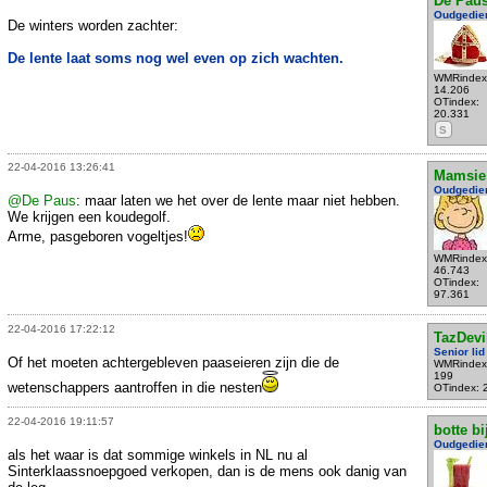
De Pau
Oudgedie
De winters worden zachter:
De lente laat soms nog wel even op zich wachten.
WMRindex
14.206
OTindex:
20.331
S
22-04-2016 13:26:41
Mamsie
Oudgedie
@De Paus
: maar laten we het over de lente maar niet hebben.
We krijgen een koudegolf.
Arme, pasgeboren vogeltjes!
WMRindex
46.743
OTindex:
97.361
22-04-2016 17:22:12
TazDevi
Senior lid
Of het moeten achtergebleven paaseieren zijn die de
WMRindex
199
wetenschappers aantroffen in die nesten
OTindex: 
22-04-2016 19:11:57
botte bi
Oudgedie
als het waar is dat sommige winkels in NL nu al
Sinterklaassnoepgoed verkopen, dan is de mens ook danig van