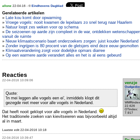
allone
22-04-16 - ©
Eindhovens Dagblad
Gerelateerde artikelen
»
Late kou komt door opwarming
»
Vroege vogels: nooit kwamen de lepelaars zo snel terug naar Haarlem
»
Natuur loopt zes weken voor op schema
»
De seizoenen op aarde zijn compleet in de war, ontdekken wetenschapper
vanuit de ruimte
»
Nieuw klimaatscenario baart onderzoekers zorgen: juist kouder Nederland
»
Zonder ingrijpen is 80 procent van de gletsjers eind deze eeuw gesmolten
»
Klimaatverandering zorgt voor dodelijke opmars diarree
»
Op een warmere aarde verandert alles en het is al eens gebeurd
Reacties
22-04-2016 10:09:06
venzje
Oudgedie
Quote:
'In mei leggen alle vogels een ei', inmiddels klopt dit
gezegde niet meer voor alle vogels in Nederland.
WMRindex
22.626
OTindex:
Dat heeft nooit geklopt voor alle vogels in Nederland.
7.917
Het traditionele zoeken van kievitseieren was bijvoorbeeld altijd
al in maart.
Laatste edit 22-04-2016 10:18
22-04-2016 10:39:47