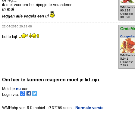
de leg....
ik stel voor om het rijmpje te veranderen....
WMRindex
in mui
90.824
OTindex:
leggen alle vogels een ui
39.090
22-04-2016 20:28:08
GroteM
botte bijl:
Oudgedie
WMRindex
5.941
OTindex:
7.899
Om hier te kunnen reageren moet je lid zijn.
Meld je
nu
aan.
Login via:
WMRphp ver. 6.0 mobiel -
0.01169
secs -
Normale versie