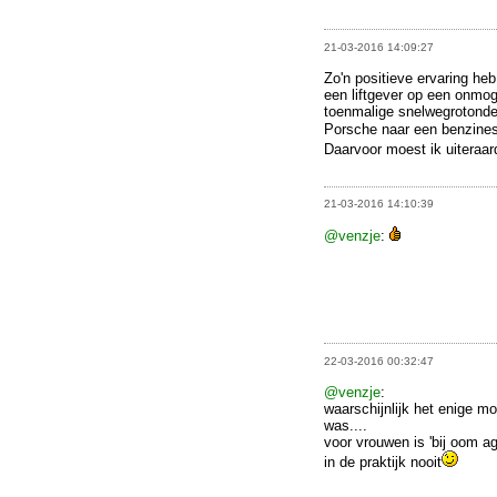
21-03-2016 14:09:27
Zo'n positieve ervaring heb
een liftgever op een onmog
toenmalige snelwegrotonde
Porsche naar een benzines
Daarvoor moest ik uiteraard
21-03-2016 14:10:39
@venzje
:
22-03-2016 00:32:47
@venzje
:
waarschijnlijk het enige m
was....
voor vrouwen is 'bij oom a
in de praktijk nooit