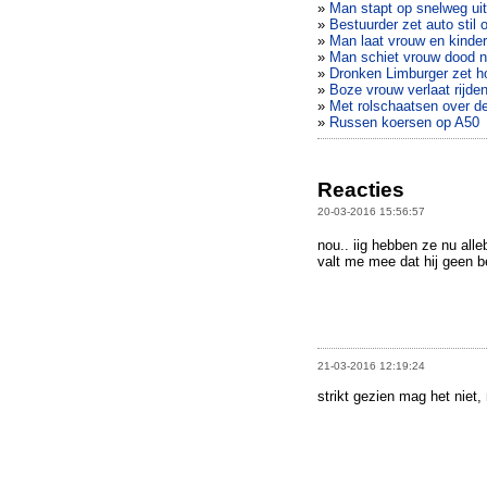
»
Man stapt op snelweg ui
»
Bestuurder zet auto stil
»
Man laat vrouw en kinde
»
Man schiet vrouw dood n
»
Dronken Limburger zet ho
»
Boze vrouw verlaat rijde
»
Met rolschaatsen over d
»
Russen koersen op A50
Reacties
20-03-2016 15:56:57
nou.. iig hebben ze nu alle
valt me mee dat hij geen be
21-03-2016 12:19:24
strikt gezien mag het niet,