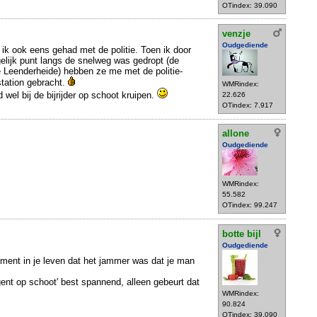
OTindex: 39.090
venzje
Oudgediende
 ik ook eens gehad met de politie. Toen ik door
elijk punt langs de snelweg was gedropt (de
 Leenderheide) hebben ze me met de politie-
tation gebracht.
WMRindex:
 wel bij de bijrijder op schoot kruipen.
22.626
OTindex: 7.917
allone
Oudgediende
WMRindex:
55.582
OTindex: 99.247
botte bijl
Oudgediende
oment in je leven dat het jammer was dat je man
gent op schoot' best spannend, alleen gebeurt dat
WMRindex:
90.824
OTindex: 39.090