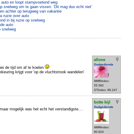
t auto en loopt stampvoetend weg
 op snelweg om te gaan vissen: ‘Dit mag dus echt niet’
ren achter op terugweg van vakantie
a ruzie over auto
nd in bij ruzie op snelweg
nde auto
e snelweg
allone
Oudgediende
bei de tijd om af te koelen
keuring krijgt voor 'op de vluchtstrook wandelen'
WMRindex:
55.582
OTindex: 99.247
botte bijl
Oudgediende
 maar mogelijk was het echt het verstandigste....
WMRindex:
90.824