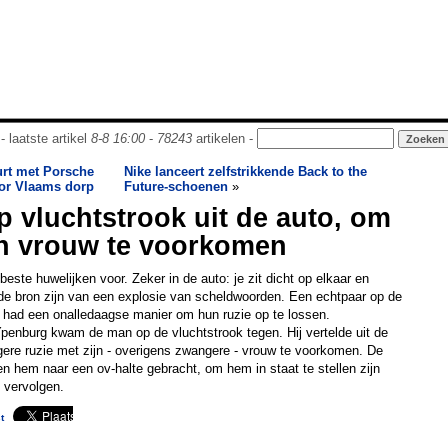
- laatste artikel
8-8 16:00
-
78243
artikelen -
urt met Porsche
Nike lanceert zelfstrikkende Back to the
or Vlaams dorp
Future-schoenen
»
p vluchtstrook uit de auto, om
'n vrouw te voorkomen
beste huwelijken voor. Zeker in de auto: je zit dicht op elkaar en
 de bron zijn van een explosie van scheldwoorden. Een echtpaar op de
 had een onalledaagse manier om hun ruzie op te lossen.
penburg kwam de man op de vluchtstrook tegen. Hij vertelde uit de
rgere ruzie met zijn - overigens zwangere - vrouw te voorkomen. De
 hem naar een ov-halte gebracht, om hem in staat te stellen zijn
n vervolgen.
t