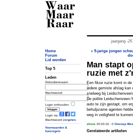
Waar
Maar
Raar
jaargang
-25
Home
«
9-jarige jongen sche
Forum
do
Lid worden
Man stapt o
Top 5
ruzie met z
Leden
Gebruikersnaam:
Een fikse ruzie komt in de 
iedere gemiste afslag kan
Wachtwoord:
snelweg bij Leidschenveen
De politie Leidschenveen-Y
auto te zijn gestapt, om e
Login onthouden
behulpzame agenten hebben
weg in veiligheid te kunne
Login via:
Wachtwoord
vergeten
.
allone
20-03-16 - ©
Omroep Wes
Voorwaarden &
Gerelateerde artikelen
huisregels